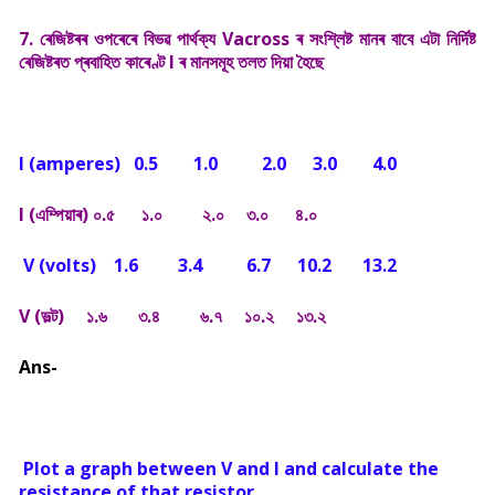
7. ৰেজিষ্টৰৰ ওপৰেৰে বিভৱ পাৰ্থক্য Vacross ৰ সংশ্লিষ্ট মানৰ বাবে এটা নিৰ্দিষ্ট
ৰেজিষ্টৰত প্ৰবাহিত কাৰেণ্ট I ৰ মানসমূহ তলত দিয়া হৈছে
I (amperes) 0.5 1.0 2.0 3.0 4.0
I (এম্পিয়াৰ) ০.৫
১.০
২.০
৩.০
৪.০
V (volts) 1.6 3.4 6.7 10.2 13.2
V (ভল্ট)
১.৬
৩.৪
৬.৭
১০.২
১৩.২
Ans-
Plot a graph between V and I and calculate the
resistance of that resistor.