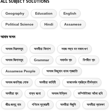
ALL SUBJECT SOLUTIONS
Geography
Education
English
Political Science
Hindi
Assamese
আমাৰ অসম
অসমৰ দিৱসসমূহ
অসমীয়া কিতাপ
সহজ লভ্য বন দৰবৰ গুণ
অসমৰ জিলাসমূহ
Grammar
সমাৰ্থক শব্দ
বিপৰীত শব্দ
Assamese People
অসমৰ কিছুমান ধানৰ প্ৰজাতি
অসমৰ জনপ্ৰিয় লোক
অসমীয়া কাহিনী
ভাৰতবৰ্ষৰ প্ৰৱিত্ৰ তীৰ্থস্থান
অসমীয়া শব্দ
বাক্য ৰচনা
অসমৰ উদ্ভিদ
কম্পিউটাৰত আঁকা ছবি
জীৱ-জন্তু নাম
গণিতৰ সূত্ৰাৱলী
অসমীয়া সঁজুলি
অসমীয়া ব্যাকৰণ