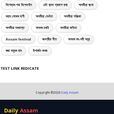
বিশেষ্যৰ পৰা বিশেষণলৈ
এটা শব্দত প্ৰকাশ কৰা
অসমীয়া ৰচনা
মহান লোকৰ বাণী
অসমীয়া নেওঁতা
অসমীয়া পঞ্জিকা
অসমীয়া দৰখাস্ত
অসমৰ চৰাই
অসমীয়া কবিতা
Assam festival
জনপ্ৰীয় গীত
অসমৰ নদ-নদী সমূহ
ৰজা সমূহৰ নাম
উপাৰ্জন কৰক
TEST LINK REDICATE
Copyright ©
2026
Daily Assam
Daily
Assam