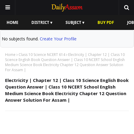
HOME
DISTRICT ▾
SUBJECT ▾
BUY PDF
JOB
No subjects found.
Create Your Profile
Home
Class 10 Science NCERT 614
Electricity | Chapter 12 | Class 10
Science English Book Question Answer | Class 10 NCERT School English
Medium Science Book Electricity Chapter 12 Question Answer Solution
For Assam |
Electricity | Chapter 12 | Class 10 Science English Book
Question Answer | Class 10 NCERT School English
Medium Science Book Electricity Chapter 12 Question
Answer Solution For Assam |