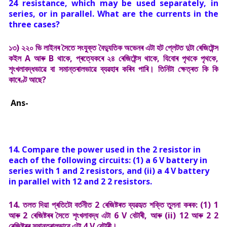
24 resistance, which may be used separately, in
series, or in parallel. What are the currents in the
three cases?
১৩) ২২০ ভি লাইনৰ সৈতে সংযুক্ত বৈদ্যুতিক অভেনৰ এটা হট প্লেটত দুটা ৰেজিষ্টেন্স
কইল A আৰু B থাকে, প্ৰত্যেকৰে ২৪ ৰেজিষ্টেন্স থাকে, যিবোৰ পৃথকে পৃথকে,
শৃংখলাবদ্ধভাৱে বা সমান্তৰালভাৱে ব্যৱহাৰ কৰিব পাৰি। তিনিটা ক্ষেত্ৰত কি কি
কাৰেণ্ট আছে?
Ans-
14. Compare the power used in the 2 resistor in
each of the following circuits: (1) a 6 V battery in
series with 1 and 2 resistors, and (ii) a 4 V battery
in parallel with 12 and 2 2 resistors.
14. তলত দিয়া প্ৰতিটো বৰ্তনীত 2 ৰেজিষ্টৰত ব্যৱহৃত শক্তি তুলনা কৰক: (1) 1
আৰু 2 ৰেজিষ্টৰৰ সৈতে শৃংখলাবদ্ধ এটা 6 V বেটাৰী, আৰু (ii) 12 আৰু 2 2
ৰেজিষ্টৰৰ সমান্তৰালভাৱে এটা 4 V বেটাৰী।