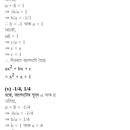
α + ß = 1
⇒ -b/a = 1
⇒ b/a = -1/1
∴ b = -1 আৰু a = 1
আকৌ,
αß = 1
⇒ c/a = 1
⇒ c = a
⇒ c = 1
∴ দ্বিঘাত বহুপদটো হৈছে
2
ax
+ bx + c
2
=
x
+ x + 1
(v) -1/4, 1/4
ধৰো, বহুপদটোৰ শূন্য
α
আৰু
ß
এতিয়া,
α + ß = -1/4
⇒ -b/a = -1/4
⇒ b/a = 1/4
⇒ b = 1 আৰু a = 4