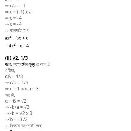
⇒ c/a = -1
⇒ c = (-1) x a
⇒ c = -4
⇒ c = -4
∴ বহুপদটো হ'ব
2
ax
+ bx + c
2
x
- x - 4
= 4
(ii) √2, 1/3
ধৰো, বহুপদটোৰ শূন্য
α
আৰু
ß
এতিয়া,
αß = 1/3
⇒ c/a = 1/3
⇒ c = 1 আৰু a = 3
আকৌ,
α + ß = √2
⇒ -b/a = √2
⇒ -b = √2 x 3
⇒ b = -3√2
∴ দ্বিঘাত বহুপদটো হৈছে