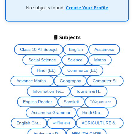
No subjects found.
Create Your Profile
📘 Subjects
Class 10 All Subejct
English
Assamese
Social Science
Science
Maths
Hindi (EL)
Commerce (EL)
Advance Maths..
Geography
Computer S..
Information Tec..
Tourism & H..
English Reader
Sanskrit
বৈচিত্ৰময় অসম
Assamese Grammar
Hindi Gra..
English Gra..
অসমীয়া ৰচনা
AGRICULTURE &..
Agriculture D..
HEALTH CARE