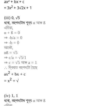
2
ax
+ bx + c
2
= 3
x
+ 3√2x + 1
(iii) 0, √5
ধৰো, বহুপদটোৰ শূন্য
α
আৰু
ß
এতিয়া,
α + ß = 0
⇒ -b/a = 0
⇒ -b = 0
আকৌ,
αß = √5
⇒ c/a = √5/1
⇒ c = √5 আৰু a = 1
∴ দ্বিঘাত বহুপদটো হৈছে
2
ax
+ bx + c
2
=
x
+ √
(iv) 1, 1
ধৰো, বহুপদটোৰ শূন্য
α
আৰু
ß
এতিয়া,