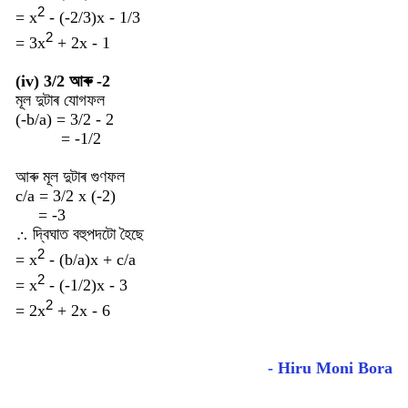
2
=
x
- (-2/3)x - 1/3
2
= 3
x
+ 2x - 1
(iv) 3/2 আৰু -2
মূল দুটাৰ যোগফল
(-b/a) = 3/2 - 2
= -1/2
আৰু মূল দুটাৰ গুণফল
c/a = 3/2 x (-2)
= -3
∴ দ্বিঘাত বহুপদটো হৈছে
2
=
x
- (b/a)x + c/a
2
=
x
- (-1/2)x - 3
2
= 2
x
+ 2x - 6
- Hiru Moni Bora