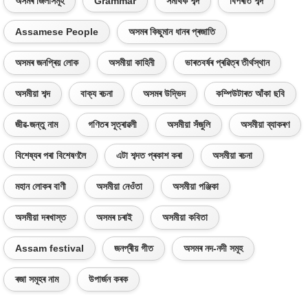
অসমৰ জিলাসমূহ
Grammar
সমাৰ্থক শব্দ
বিপৰীত শব্দ
Assamese People
অসমৰ কিছুমান ধানৰ প্ৰজাতি
অসমৰ জনপ্ৰিয় লোক
অসমীয়া কাহিনী
ভাৰতবৰ্ষৰ প্ৰৱিত্ৰ তীৰ্থস্থান
অসমীয়া শব্দ
বাক্য ৰচনা
অসমৰ উদ্ভিদ
কম্পিউটাৰত আঁকা ছবি
জীৱ-জন্তু নাম
গণিতৰ সূত্ৰাৱলী
অসমীয়া সঁজুলি
অসমীয়া ব্যাকৰণ
বিশেষ্যৰ পৰা বিশেষণলৈ
এটা শব্দত প্ৰকাশ কৰা
অসমীয়া ৰচনা
মহান লোকৰ বাণী
অসমীয়া নেওঁতা
অসমীয়া পঞ্জিকা
অসমীয়া দৰখাস্ত
অসমৰ চৰাই
অসমীয়া কবিতা
Assam festival
জনপ্ৰীয় গীত
অসমৰ নদ-নদী সমূহ
ৰজা সমূহৰ নাম
উপাৰ্জন কৰক