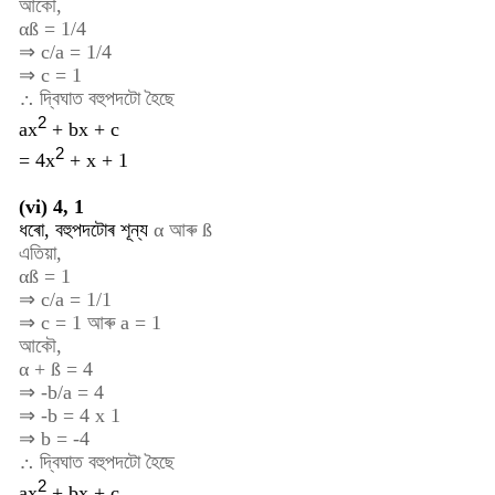
আকৌ,
αß = 1/4
⇒ c/a = 1/4
⇒ c = 1
∴ দ্বিঘাত বহুপদটো হৈছে
2
ax
+ bx + c
2
= 4
x
+ x + 1
(vi) 4, 1
ধৰো, বহুপদটোৰ শূন্য
α
আৰু
ß
এতিয়া,
αß = 1
⇒ c/a = 1/1
⇒ c = 1 আৰু a = 1
আকৌ,
α + ß = 4
⇒ -b/a = 4
⇒ -b = 4 x 1
⇒ b = -4
∴ দ্বিঘাত বহুপদটো হৈছে
2
ax
+ bx + c