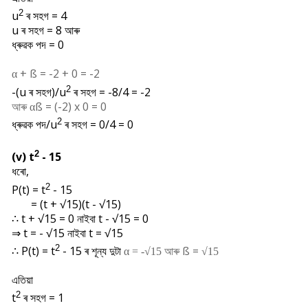
2
u
ৰ সহগ = 4
u ৰ সহগ = 8 আৰু
ধ্ৰুৱক পদ = 0
+
ß = -2 + 0 = -2
α
2
-(u ৰ সহগ)/u
ৰ সহগ = -8/4 = -2
আৰু
ß = (-2) x 0 = 0
α
2
ধ্ৰুৱক পদ/u
ৰ সহগ = 0/4 = 0
2
(v) t
- 15
ধৰো,
2
P(t) = t
- 15
=
(t + √15)(t - √15)
∴ t + √15 = 0 নাইবা t - √15 = 0
⇒ t = - √15 নাইবা t = √15
2
∴
P(t) = t
- 15 ৰ শূন্য দুটা
ß =
α = -√15 আৰু
√15
এতিয়া
2
t
ৰ সহগ = 1