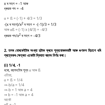
x ৰ সহগ = -1 আৰু
ধ্ৰুৱক পদ = -4
+
ß = (-1) + 4/3 = 1/3
α
2
-(x ৰ সহগ)/x
ৰ সহগ = -(-1)/3 = 1/3
আৰু
ß = (-1) x (4/3) = -4/3
α
2
ধ্ৰুৱক পদ/
x
ৰ সহগ = -4/3
2. তলৰ যোৰকেইটাৰ সংখ্যা দুটাক ক্ৰমে শূন্যবোৰৰসমষ্টি আৰু গুণফল হিচাপে ধৰি
প্ৰত্যেকৰ ক্ষেত্ৰত একোটা দ্বিঘাত বহুপদ নিৰ্ণয় কৰা।
(i) 1/4, -1
ধৰো, বহুপদটোৰ শূন্য
আৰু
ß
α
এতিয়া,
+
ß = 1/4
α
⇒-b/a = 1/4
⇒-b = 1 আৰু a = 4
⇒ b = -1 আৰু a = 4
আকৌ
ß = -1
α