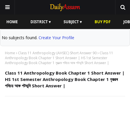
HOME
DISTRICT ▾
SUBJECT ▾
BUY PDF
JOB
No subjects found.
Create Your Profile
Home
Class 11 Anthropology (AHSEC) Short Answer 90
Class 11
Anthropology Book Chapter 1 Short Answer | HS 1st Semester
Anthropology Book Chapter 1 নৃতত্ত্ৱৰ পৰিচয় আৰু পটভূমি Short Answer |
Class 11 Anthropology Book Chapter 1 Short Answer |
HS 1st Semester Anthropology Book Chapter 1 নৃতত্ত্ৱৰ
পৰিচয় আৰু পটভূমি Short Answer |