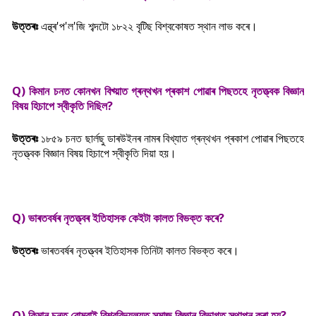
উত্তৰঃ
এন্থ্ৰ'প'ল'জি শব্দটো ১৮২২
বৃটিছ বিশ্বকোষত স্থান লাভ কৰে।
Q) কিমান চনত কোনখন বিখ্য়াত গ্ৰন্থখন প্ৰকাশ পোৱাৰ পিছতহে নৃতত্ত্বক বিজ্ঞান
বিষয় হিচাপে স্বীকৃতি দিছিল?
উত্তৰঃ
১৮৫৯ চনত ছাৰ্লছু ডাৰউইনৰ নামৰ বিখ্যাত গ্ৰন্থখন প্ৰকাশ পোৱাৰ পিছতহে
নৃতত্ত্বক বিজ্ঞান বিষয় হিচাপে স্বীকৃতি দিয়া হয়।
Q) ভাৰতবৰ্ষৰ নৃতত্ত্বৰ ইতিহাসক কেইটা কালত বিভক্ত কৰে?
উত্তৰঃ
ভাৰতবৰ্ষৰ নৃতত্ত্বৰ ইতিহাসক তিনিটা কালত বিভক্ত কৰে।
Q) কিমান চনত বোম্বাই বিশ্ববিদ্যলয়ত সমাজ বিজ্ঞান বিভাগত স্থাপন কৰা হয়?