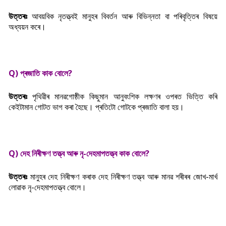
উত্তৰঃ
আবয়বিক নৃতত্ত্বই মানুহৰ বিবৰ্তন আৰু বিভিন্নতা বা পৰিবৃত্তিৰ বিষয়ে
অধ্যয়ন কৰে।
Q) প্ৰজাতি কাক বোলে?
উত্তৰঃ
পৃথিৱীৰ মানৱগোষ্ঠীক কিছুমান আনুবংশিক লক্ষণৰ ওপৰত ভিত্তি কৰি
কেইটামান গোটত ভাগ কৰা হৈছে। প্ৰতিটো গোটকে প্ৰজাতি বালা হয়।
Q) দেহ নিৰীক্ষণ তত্ত্ব আৰু নৃ-দেহমাপতত্ত্ব কাক বোলে?
উত্তৰঃ
মানুহৰ দেহ নিৰীক্ষণ কৰাক দেহ নিৰীক্ষণ তত্ত্ব আৰু মানৱ শৰীৰৰ জোখ-মাৰ্খ
লোৱাক নৃ-দেহমাপতত্ত্ব বোলে।