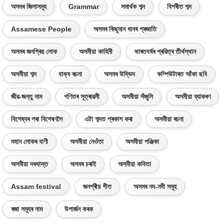
অসমৰ জিলাসমূহ
Grammar
সমাৰ্থক শব্দ
বিপৰীত শব্দ
Assamese People
অসমৰ কিছুমান ধানৰ প্ৰজাতি
অসমৰ জনপ্ৰিয় লোক
অসমীয়া কাহিনী
ভাৰতবৰ্ষৰ প্ৰৱিত্ৰ তীৰ্থস্থান
অসমীয়া শব্দ
বাক্য ৰচনা
অসমৰ উদ্ভিদ
কম্পিউটাৰত আঁকা ছবি
জীৱ-জন্তু নাম
গণিতৰ সূত্ৰাৱলী
অসমীয়া সঁজুলি
অসমীয়া ব্যাকৰণ
বিশেষ্যৰ পৰা বিশেষণলৈ
এটা শব্দত প্ৰকাশ কৰা
অসমীয়া ৰচনা
মহান লোকৰ বাণী
অসমীয়া নেওঁতা
অসমীয়া পঞ্জিকা
অসমীয়া দৰখাস্ত
অসমৰ চৰাই
অসমীয়া কবিতা
Assam festival
জনপ্ৰীয় গীত
অসমৰ নদ-নদী সমূহ
ৰজা সমূহৰ নাম
উপাৰ্জন কৰক