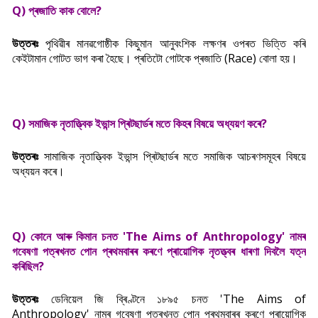
Q) প্ৰজাতি কাক বোলে?
উত্তৰঃ
পৃথিৱীৰ মানৱগোষ্ঠীক কিছুমান আনুবংশিক লক্ষণৰ ওপৰত ভিত্তি কৰি
কেইটামান গোটত ভাগ কৰা হৈছে। প্ৰতিটো গোটকে প্ৰজাতি (Race) বোলা হয়।
Q) সমাজিক নৃতাত্ত্বিক
ইভান্স প্ৰিটছাৰ্ডৰ মতে
কিহৰ বিষয়ে অধ্যয়ণ কৰে?
উত্তৰঃ
সামাজিক নৃতাত্ত্বিক ইভান্স প্ৰিটছাৰ্ডৰ মতে সমাজিক আচৰণসমূহৰ বিষয়ে
অধ্যয়ন কৰে।
Q) কোনে আৰু কিমান চনত 'The Aims of Anthropology' নামৰ
গবেষণা পত্ৰখনত পোন প্ৰথমবাৰৰ কৰণে প্ৰায়োগিক নৃতত্ত্বৰ ধাৰণা দিবলৈ যত্ন
কৰিছিল?
উত্তৰঃ
ডেনিয়েল জি ব্ৰিণ্টনে ১৮৯৫ চনত 'The Aims of
Anthropology' নামৰ গবেষণা পত্ৰখনত পোন প্ৰথমবাৰৰ কৰণে প্ৰায়োগিক