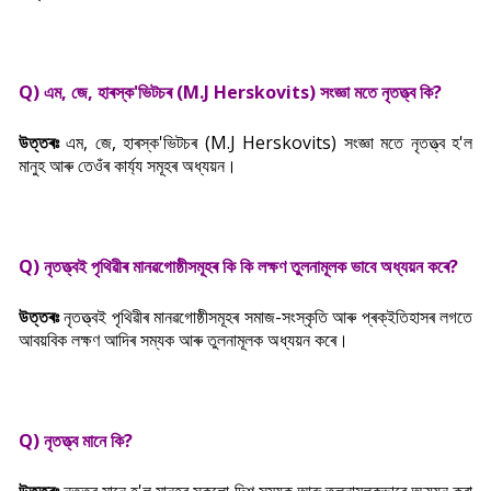
Q) এম, জে, হাৰস্ক'ভিটচৰ (M.J Herskovits) সংজ্ঞা মতে নৃতত্ত্ব কি?
উত্তৰঃ
এম, জে, হাৰস্ক'ভিটচৰ (M.J Herskovits) সংজ্ঞা মতে নৃতত্ত্ব হ'ল
মানুহ আৰু তেওঁৰ কাৰ্য্য সমূহৰ অধ্যয়ন।
Q) নৃতত্ত্বই পৃথিৱীৰ মানৱগোষ্ঠীসমূহৰ কি কি লক্ষণ তুলনামূলক ভাবে অধ্যয়ন কৰে?
উত্তৰঃ
নৃতত্ত্বই পৃথিৱীৰ মানৱগোষ্ঠীসমূহৰ সমাজ-সংস্কৃতি আৰু প্ৰক্ইতিহাসৰ লগতে
আবয়বিক লক্ষণ আদিৰ সম্যক আৰু তুলনামূলক অধ্যয়ন কৰে।
Q) নৃতত্ত্ব মানে কি?