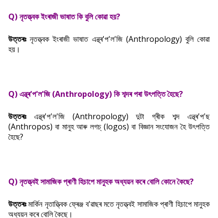
Q) নৃতত্ত্বক ইংৰাজী ভাষাত কি বুলি কোৱা হয়?
উত্তৰঃ
নৃতত্ত্বক ইংৰাজী ভাষাত এন্থ্ৰ'প'ল'জি (Anthropology) বুলি কোৱা
হয়।
Q)
এন্থ্ৰ'প'ল'জি (Anthropology) কি শব্দৰ পৰা উ
ৎপত্তি হৈছে?
উত্তৰঃ
এন্থ্ৰ'প'ল'জি (Anthropology) দুটা গ্ৰীক শব্দ এন্থ্ৰ'প'ছ
(Anthropos) বা মানুহ আৰু লগচ্ (logos) বা বিজ্ঞান সংযোজন হৈ উ
ৎপত্তি
হৈছে?
Q) নৃতত্ত্বই সামাজিক প্ৰাণী হিচাপে মানুহক অধ্যয়ন কৰে বোলি কোনে কৈছে?
উত্তৰঃ
মাৰ্কিন নৃতাত্ত্বিক ফ্ৰেঞ্জ ব'ৱাছৰ মতে
নৃতত্ত্বই সামাজিক প্ৰাণী হিচাপে মানুহক
অধ্যয়ন কৰে বোলি কৈছে।