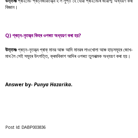
উত্তৰঃ
প্ৰাইমেট প্ৰত্নজীৱতত্ত্ব হ'ল লুপ্ত হৈ যোৱা প্ৰাইমেটৰ জীৱাশ্ম অধ্যয়ণ কৰা
বিজ্ঞান।
Q) প্ৰত্ন-নৃতত্ত্ব কিহৰ ওপৰত অধ্যয়ণ কৰা হয়?
উত্তৰঃ
প্ৰত্ন-নৃতত্ত্ব প্ৰাক্ মানৱ আৰু আদি মানৱৰ লাওখোলা আৰু হাড়সমূহৰ জোখ-
মাখ লৈ সেই সমূহৰ উৎপত্তি, ক্ৰমবিকাশ আদিৰ ওপৰত তুলনাত্মক অধ্যয়ণ কৰা হয়।
Answer by-
Punya Hazarika.
Post Id:
DABP003836