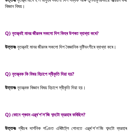
উত্তৰঃ
নৃতত্ত্ব মানে হ'ল মানুহৰ সকলো দিশ সম্যক আৰু তুলনামূলক়ভাৱে অধ্য়য়ন কৰা
বিজ্ঞান বিষয়।
Q) নৃতত্ত্বই মানৱ জীৱনৰ সকলো দিশ কিহৰ উপৰত ব্যাখ্যা কৰে?
উত্তৰঃ
নৃতত্ত্বই মানৱ জীৱনৰ সকলো দিশ বৈজ্ঞানিক দৃষ্টিভংগীৰে ব্যাখ্যা কৰে।
Q) নৃতত্ত্বক কি বিষয় হিচাপে স্বীকৃতি দিয়া হয়?
উত্তৰঃ
নৃতত্ত্বক বিজ্ঞান বিষয় হিচাপে স্বীকৃতি দিয়া হয়।
Q) কোনে প্ৰথম এন্থ্ৰ'প'ল'জি শব্দটো ব্যৱহাৰ কৰিছিল?
উত্তৰঃ
গ্ৰীচৰ দাৰ্শনিক পণ্ডিত এৰিষ্টট্লে পোনতে এন্থ্ৰ'প'ল'জি শব্দটো ব্যৱহাৰ