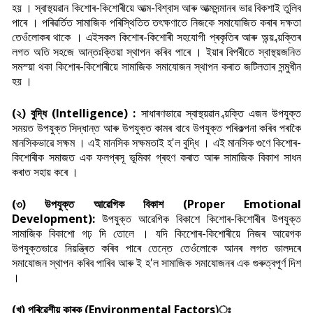
হয় । স্বাস্থ্য়ৱান কিশোৰ-কিশোৰীয়ে আত্ম-বিশ্বাস আৰু আত্মসন্মানৰ ভাৱ বিকশাই তুলিব
পাৰে । পৰিৱৰ্তিত সামাজিক পৰিস্থিতিত তৎক্ষণাতে নিজকে সমাযোজিত কৰাৰ দক্ষতা
তেওঁলোকৰ থাকে । এইসকল কিশোৰ-কিশোৰী সহযোগী প্ৰকৃতিৰ আৰু অন্য় ব্য়ক্তিৰ
লগত অতি সহজে আন্তঃক্তিয়া স্থাপন কৰিব পাৰে । ইয়াৰ বিপৰীতে স্বাস্থ্য়জনিত
সমস্য়া থকা কিশোৰ-কিশোৰীয়ে সামাজিক সমাযোজন স্থাপন কৰাত জটিলতাৰ সন্মুখীন
হয় ।
(২) বুদ্ধি (Intelligence) :
সাধাৰণভাৱে স্বাস্থ্য়ৱান ব্য়ক্তি এজন উপযুক্ত
সময়ত উপযুক্ত সিদ্ধান্ত আৰু উপযুক্ত কামৰ বাবে উপযুক্ত পৰিকল্পনা কৰিব পৰাকৈ
মানসিকভাৱে সক্ষম । এই মানসিক সক্ষমতাই হ'ল বুদ্ধি । এই মানসিক গুণে কিশোৰ-
কিশোৰীক সমাজত এক ফলপ্ৰসূ ভূমিকা গ্ৰহণ কৰাত আৰু সামাজিক বিকাশ সাধন
কৰাত সহায় কৰে ।
(৩) উপযুক্ত আৱেগিক বিকাশ (Proper Emotional
Development):
উপযুক্ত আৱেগিক বিকাশে কিশোৰ-কিশোৰীৰ উপযুক্ত
সামাজিক বিকাশো গঢ় দি তোলে । যদি কিশোেৰ-কিশোৰীয়ে নিজৰ আৱেগক
উপযুক্তভাৱে নিয়ন্ত্ৰিত কৰিব পাৰে তেন্তে তেওঁলোকে আনৰ লগত ভালদৰে
সমাযোজন স্থাপন কৰিব পাৰিব আৰু ই হ'ল সামাজিক সমাযোজনৰ এক গুৰুত্বপূৰ্ণ দিশ
।
(খ) পৰিৱেশীয় কাৰক (Environmental Factors)ঃ