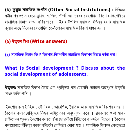
(৪) অন্য়ান্য় সামাজিক সংগঠন (Other Social Institutions) :
বিভিন্ন
ধৰ্মীয় প্ৰতিষ্ঠান যেনে-মন্দিৰ, মচজিদ, গীৰ্জা আদিবোৰৰ যোগেদিও কিশোৰ-কিশোৰীয়ে
সামাজিক বিকাশ সাধন কৰিব পাৰে । ইয়াৰ উপৰিও সমাজত বিভিন্ন ধৰণৰ সামাজিক
ক্লাৱ আছে যিবোৰৰ যোগেদিও তেওঁলোকৰ সামাজিক বিকাশ সাধন হয় ।
(৬) উত্তৰ লিখা (Write answers)
(i) সামাজিক বিকাশ কি ? কিশোৰ-কিশোৰীৰ সামাজিক বিকাশৰ বিষয়ে বৰ্ণনা কৰা।
What is Social development ? Discuss about the
social development of adolescents.
উত্তৰঃ
সামাজিক বিকাশ হৈছে এক প্ৰক্ৰিয়া যাৰ যোগেদি সমাজৰ অৱস্থাৰ উন্নতি
সাধন কৰিব পাৰি ।
কৈশোৰ কাল দৈহিক , বৌদ্ধিক , আৱেগিক, নৈতিক আৰু সামাজিক বিকাশৰ সময় ।
কৈশোৰ কালত ব্য়ক্তিয়ে নিজৰ অস্তিত্বৰ অনুসন্ধান কৰে । বাল্য়কালত থকা মাক-
দেউতাকৰ প্ৰভাৱ কৈশোৰ কালত ল'ৰা ছোৱালীয়ে নিবিচাৰে বা কমকৈ বিচাৰে । কৈশোৰ
কালচোৱাত বিভিন্ন ধৰণৰ পৰিৱৰ্তন দেখিবলৈ পোৱা যায় । সামাজিক বিকাশৰ ক্ষেত্ৰতো