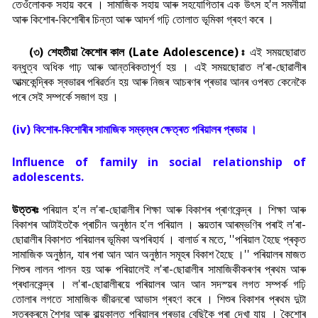
তেওঁলোকক সহায় কৰে । সামাজিক সহায় আৰু সহযোগিতাৰ এক উ
ৎস হ'ল সমনীয়া
আৰু কিশোৰ-কিশোৰীৰ চিন্তা আৰু আদৰ্শ গঢ়ি তোলাত ভূমিকা গ্ৰহণ কৰে ।
(৩) শেহতীয়া কৈশোৰ কাল (Late Adolescence) ঃ
এই সময়ছোৱাত
বন্ধুত্ব অধিক গাঢ় আৰু আন্তৰিকতাপূৰ্ণ হয় । এই সময়ছোৱাত ল'ৰা-ছোৱালীৰ
আত্মকেন্দ্ৰিক স্বভাৱৰ পৰিৱৰ্তন হয় আৰু নিজৰ আচৰণৰ প্ৰভাৱ আনৰ ওপৰত কেনেকৈ
পৰে সেই সম্পৰ্কে সজাগ হয় ।
(iv) কিশোৰ-কিশোৰীৰ সামাজিক সম্বন্ধৰ ক্ষেত্ৰত পৰিয়ালৰ প্ৰভাৱ ।
Influence of family in social relationship of
adolescents.
উত্তৰঃ
পৰিয়াল হ'ল ল'ৰা-ছোৱালীৰ শিক্ষা আৰু বিকাশৰ প্ৰাণকেন্দ্ৰ । শিক্ষা আৰু
বিকাশৰ আটাইতকৈ প্ৰাচীন অনুষ্ঠান হ'ল পৰিয়াল । সভ্য়তাৰ আৰম্ভণিৰ পৰাই ল'ৰা-
ছোৱালীৰ বিকাশত পৰিয়ালৰ ভূমিকা অপৰিহাৰ্য । বালাৰ্ড ৰ মতে, ''পৰিয়াল হৈছে প্ৰকৃত
সামাজিক অনুষ্ঠান, যাৰ পৰা আন আন অনুষ্ঠান সমূহৰ বিকাশ হৈছে ।'' পৰিয়ালৰ মাজত
শিশুৰ লালন পালন হয় আৰু পৰিয়ালেই ল'ৰা-ছোৱালীৰ সামাজিকীকৰণৰ প্ৰথম আৰু
প্ৰধানকেন্দ্ৰ । ল'ৰা-ছোৱালীৰয়ে পৰিয়ালৰ আন আন সদস্য়ৰ লগত সম্পৰ্ক গঢ়ি
তোলাৰ লগতে সামাজিক জীৱনৰো আভাস গ্ৰহণ কৰে । শিশুৰ বিকাশৰ প্ৰথম দুটা
স্তৰক্ৰমে শৈশৱ আৰু বাল্য়কালত পৰিয়ালৰ প্ৰভাৱ বেছিকৈ পৰা দেখা যায় । কৈশোৰ