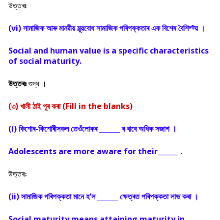
উত্তৰঃ
(vi) সামাজিক আৰু মানৱীয় মূল্য়বোধ সামাজিক পৰিপক্কতাৰ এক বিশেষ বৈশিষ্ট্য় ।
Social and human value is a specific characteristics
of social maturity.
উত্তৰঃ
শুদ্ধ ।
(৩) খালী ঠাই পূৰ কৰা (Fill in the blanks)
(i) কিশোৰ-কিশোৰীসকল তেওঁলোকৰ ______ ৰ বাবে অধিক সজাগ ।
Adolescents are more aware for their______ .
উত্তৰঃ
(ii) সামাজিক পৰিপক্কতা মানে হ'ল ______ ক্ষেত্ৰত পৰিপক্কতা লাভ কৰা ।
Social maturity means attaining maturity in _____ .