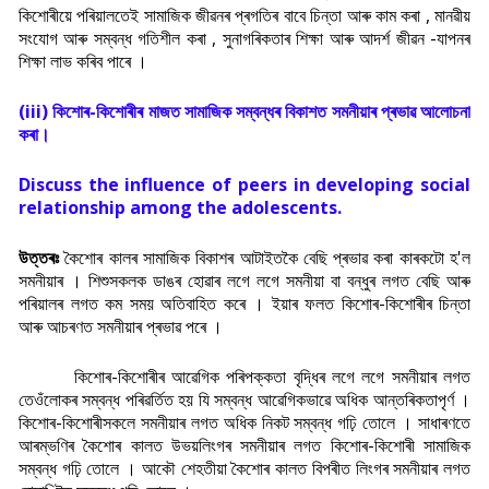
কিশোৰীয়ে পৰিয়ালতেই সামাজিক জীৱনৰ প্ৰগতিৰ বাবে চিন্তা আৰু কাম কৰা , মানৱীয়
সংযোগ আৰু সম্বন্ধ গতিশীল কৰা , সুনাগৰিকতাৰ শিক্ষা আৰু আদৰ্শ জীৱন -যাপনৰ
শিক্ষা লাভ কৰিব পাৰে ।
(iii) কিশোৰ-কিশোৰীৰ মাজত সামাজিক সম্বন্ধৰ বিকাশত সমনীয়াৰ প্ৰভাৱ আলোচনা
কৰা।
Discuss the influence of peers in developing social
relationship among the adolescents.
উত্তৰঃ
কৈশোৰ কালৰ সামাজিক বিকাশৰ আটাইতকৈ বেছি প্ৰভাৱ কৰা কাৰকটো হ'ল
সমনীয়াৰ । শিশুসকলক ডাঙৰ হোৱাৰ লগে লগে সমনীয়া বা বন্ধুৰ লগত বেছি আৰু
পৰিয়ালৰ লগত কম সময় অতিবাহিত কৰে । ইয়াৰ ফলত কিশোৰ-কিশোৰীৰ চিন্তা
আৰু আচৰণত সমনীয়াৰ প্ৰভাৱ পৰে ।
কিশোৰ-কিশোৰীৰ আৱেগিক পৰিপক্কতা বৃদ্ধিৰ লগে লগে সমনীয়াৰ লগত
তেওঁলোকৰ সম্বন্ধ পৰিৱৰ্তিত হয় যি সম্বন্ধ আৱেগিকভাৱে অধিক আন্তৰিকতাপৃৰ্ণ ।
কিশোৰ-কিশোৰীসকলে সমনীয়াৰ লগত অধিক নিকট সম্বন্ধ গঢ়ি তোলে । সাধাৰণতে
আৰম্ভণিৰ কৈশোৰ কালত উভয়লিংগৰ সমনীয়াৰ লগত কিশোৰ-কিশোৰী সামাজিক
সম্বন্ধ গঢ়ি তোলে । আকৌ শেহতীয়া কৈশোৰ কালত বিপৰীত লিংগৰ সমনীয়াৰ লগত