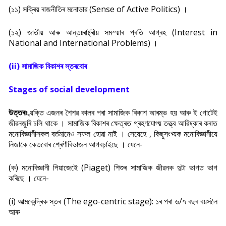
(১১) সক্ৰিয় ৰাজনীতিৰ মনোভাৱ (Sense of Active Politics) ।
(১২) জাতীয় আৰু আন্তঃৰাষ্ট্ৰীয় সমস্য়াৰ প্ৰতি আগ্ৰহ (Interest in
National and International Problems) ।
(ii) সামাজিক বিকাশৰ স্তৰবোৰ
Stages of social development
উত্তৰঃ
ব্য়ক্তি এজনৰ শৈশৱ কালৰ পৰা সামাজিক বিকাশ আৰম্ভ হয় আৰু ই গোটেই
জীৱনজুৰি চলি থাকে । সামাজিক বিকাশৰ ক্ষেত্ৰত গ্ৰহণযোগ্য় তত্ত্ব আৱিষ্কাৰ কৰাত
মনোবিজ্ঞানীসকল বৰ্তমানেও সফল হোৱা নাই । সেয়েহে , কিছুসংখ্য়ক মনোবিজ্ঞানীয়ে
নিজাকৈ কেতবোৰ শ্ৰেণীবিভাজন আগবঢ়াইছে । যেনে-
(ক) মনোবিজ্ঞানী পিয়াজেইে (Piaget) শিশুৰ সামাজিক জীৱনক দুটা ভাগত ভাগ
কৰিছে । যেনে-
(i) আত্মকেন্দ্ৰিক স্তৰ (The ego-centric stage): ১ৰ পৰা ৬/৭ বছৰ বয়সলৈ
আৰু