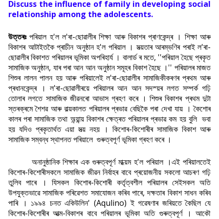
Discuss the influence of family in developing social
relationship among the adolescents.
উত্তৰঃ
পৰিয়াল হ'ল ল'ৰা-ছোৱালীৰ শিক্ষা আৰু বিকাশৰ প্ৰাণকেন্দ্ৰ । শিক্ষা আৰু
বিকাশৰ আটাইতকৈ প্ৰাচীন অনুষ্ঠান হ'ল পৰিয়াল । সভ্য়তাৰ আৰম্ভণিৰ পৰাই ল'ৰা-
ছোৱালীৰ বিকাশত পৰিয়ালৰ ভূমিকা অপৰিহাৰ্য । বালাৰ্ড ৰ মতে, ''পৰিয়াল হৈছে প্ৰকৃত
সামাজিক অনুষ্ঠান, যাৰ পৰা আন আন অনুষ্ঠান সমূহৰ বিকাশ হৈছে ।'' পৰিয়ালৰ মাজত
শিশুৰ লালন পালন হয় আৰু পৰিয়ালেই ল'ৰা-ছোৱালীৰ সামাজিকীকৰণৰ প্ৰথম আৰু
প্ৰধানকেন্দ্ৰ । ল'ৰা-ছোৱালীৰয়ে পৰিয়ালৰ আন আন সদস্য়ৰ লগত সম্পৰ্ক গঢ়ি
তোলাৰ লগতে সামাজিক জীৱনৰো আভাস গ্ৰহণ কৰে । শিশুৰ বিকাশৰ প্ৰথম দুটা
স্তৰক্ৰমে শৈশৱ আৰু বাল্য়কালত পৰিয়ালৰ প্ৰভাৱ বেছিকৈ পৰা দেখা যায় । কৈশোৰ
কালৰ পৰা সামাজিক তথা অন্য়ান্য় বিকাশৰ ক্ষেত্ৰত পৰিয়ালৰ প্ৰভাৱ কম হয় বুলি ভবা
হয় যদিও প্ৰকৃতাৰ্থত এয়া সত্য় নহয় । কিশোৰ-কিশোৰীৰ সামাজিক বিকাশ আৰু
সামাজিক সম্বন্ধ স্থাপনত পৰিয়ালে গুৰুত্বপূৰ্ণ ভূমিকা গ্ৰহণ কৰে ।
অনানুষ্ঠানিক শিক্ষাৰ এক গুৰুত্বপূৰ্ণ মাধ্য়ম হ'ল পৰিয়াল ।এই পৰিয়ালতেই
কিশোৰ-কিশোৰীসকলে সামাজিক জীৱন নিৰ্বাহৰ বাবে প্ৰয়োজনীয় সকলো আচৰণ গঢ়ি
তুলিব পাৰে । যিসকল কিশোৰ-কিশোৰী কৰ্তৃত্বশীল পৰিয়ালৰ সেইসকল অতি
উপযুক্তভাৱে সামাজিক পৰিৱেশত সমাযোজন কৰিব পাৰে, দক্ষতাৰ বিকাশ সাধন কৰিব
পাৰি । ১৯৯৪ চনত একিউলিন' (Aqulino) ই গৱেষণাৰ জৰিয়তে কৈছিল যে
কিশোৰ-কিশোৰীৰ আত্ম-বিকাশৰ বাবে পৰিয়ালৰ ভূমিকা অতি গুৰুত্বপূৰ্ণ । আকৌ