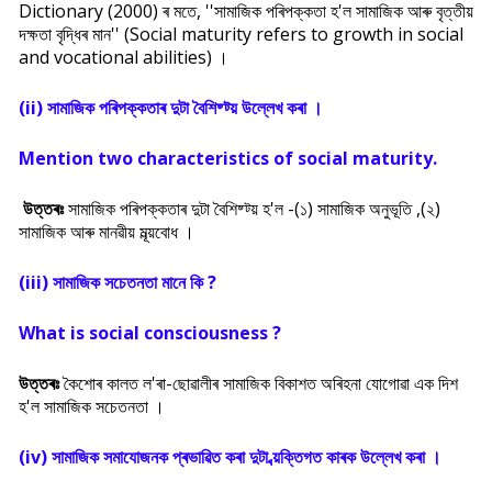
Dictionary (2000) ৰ মতে, ''সামাজিক পৰিপক্কতা হ'ল সামাজিক আৰু বৃত্তীয়
দক্ষতা বৃদ্ধিৰ মান'' (Social maturity refers to growth in social
and vocational abilities) ।
(ii) সামাজিক পৰিপক্কতাৰ দুটা বৈশিষ্ট্য় উল্লেখ কৰা ।
Mention two characteristics of social maturity.
উত্তৰঃ
সামাজিক পৰিপক্কতাৰ দুটা বৈশিষ্ট্য় হ'ল -(১) সামাজিক অনুভূতি ,(২)
সামাজিক আৰু মানৱীয় মূল্য়বোধ ।
(iii) সামাজিক সচেতনতা মানে কি ?
What is social consciousness ?
উত্তৰঃ
কৈশোৰ কালত ল'ৰা-ছোৱালীৰ সামাজিক বিকাশত অৰিহনা যোগোৱা এক দিশ
হ'ল সামাজিক সচেতনতা ।
(iv) সামাজিক সমাযোজনক প্ৰভাৱিত কৰা দুটা ব্য়ক্তিগত কাৰক উল্লেখ কৰা ।