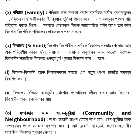
(১) পৰিয়াল (Family) :
পৰিয়াল হ'ল সকলো ধৰণৰ সামাজিক কৰ্মৰে প্ৰধানকেন্দ্ৰ
। ব্য়ক্তিৰ সামাজিকীকৰণত ই প্ৰধান ভূমিকা পালন কৰে । নাগৰিকত্বৰ প্ৰথম পাঠ
ব্য়ক্তিয়ে ঘৰতে শিকে । সমাজত কেনেদৰে নিজক সমাযোজিত কৰিব লাগে তাৰ জ্ঞান
কিশোৰ-কিশোৰীক পৰিয়ালৰ লোকসকলে প্ৰদান কৰে ।
(২) বিদ্য়ালয় (School);
কিশোৰ-কিশোৰীৰ সামাজিক বিকাশত প্ৰভাৱ পেলোৱা আন
এক পৰিৱেশীয় কাৰক হ'ল বিদ্য়ালয় । বিদ্য়ালয় অনুশাসন আৰু আদেশ কিশোৰ-
কিশোৰীৰ সামাজিক বিকাশত গুৰুত্বপূৰ্ণ প্ৰভাৱ বিস্তাৰ কৰে । যেনে-
(i) কিশোৰ-কিশোৰী আৰু শিক্ষকসকলৰ মাজত এক নতুন ধৰণৰ মানৱীয় সম্বন্ধ
বিকশিত হয় ।
(ii) বিদ্য়ালয় বিভিন্ন কাৰ্যসূচীৰ যোগেদি গণতান্ত্ৰিক জীৱন ধাৰাৰ জ্ঞান কিশোৰ-
কিশোৰীক প্ৰদান কৰিব পৰা যায় ।
(৩) সম্প্ৰদায় আৰু ওচৰ-চুবুৰীয়া (Community and
Neighbourhood) :
ল'ৰা-ছোৱালী ডাঙৰ হোৱাৰ লগে লগে ওচৰ-চুবুৰীয়া আৰু
সম্প্ৰদায়ৰ লগত সম্বন্ধ স্থাপন কৰে । এই দুয়োটা মাধ্য়মেই কিশোৰ-কিশোৰীৰ
সামাজিক বিকাশত প্ৰভাৱ পেলায় ।