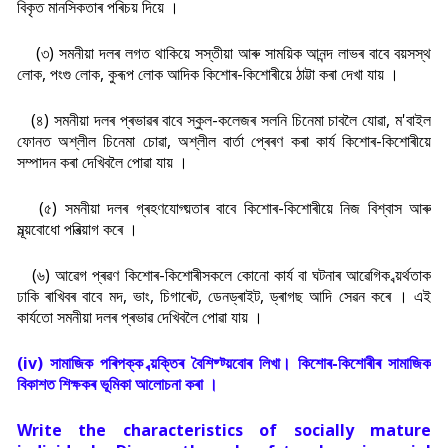
বিকৃত মানসিকতাৰ পৰিচয় দিয়ে ।
(৩) সমনীয়া দলৰ লগত থাকিয়ে সস্তীয়া আৰু সাময়িক আনন্দ লাভৰ বাবে বয়সস্থ
লোক, পংগু লোক, কুৰূপ লোক আদিক কিশোৰ-কিশোৰীয়ে ঠাট্টা কৰা দেখা যায় ।
(৪) সমনীয়া দলৰ প্ৰভাৱৰ বাবে স্কুল-কলেজৰ সলনি চিনেমা চাবলৈ যোৱা, ম'বাইল
ফোনত অশ্লীল চিনেমা চোৱা, অশ্লীল বাৰ্তা প্ৰেৰণ কৰা কাৰ্য কিশোৰ-কিশোৰীয়ে
সম্পাদন কৰা দেখিবলৈ পোৱা যায় ।
(৫) সমনীয়া দলৰ গ্ৰহণযোগ্য়তাৰ বাবে কিশোৰ-কিশোৰীয়ে নিজ বিশ্বাস আৰু
মূল্য়বোধো পৰিত্য়াগ কৰে ।
(৬) আৱেগ প্ৰৱণ কিশোৰ-কিশোৰীসকলে কোনো কাৰ্য বা ঘটনাৰ আৱেগিক ব্য়ৰ্থতাক
ঢাকি ৰাখিবৰ বাবে মদ, ভাং, চিগাৰেট, ডেনড্ৰাইট, ড্ৰাগছ আদি সেৱন কৰে । এই
কাৰ্যতো সমনীয়া দলৰ প্ৰভাৱ দেখিবলৈ পোৱা যায় ।
(iv) সামাজিক পৰিপক্ক ব্য়ক্তিৰ বৈশিষ্ট্য়বোৰ লিখা। কিশোৰ-কিশোৰীৰ সামাজিক
বিকাশত শিক্ষকৰ ভূমিকা আলোচনা কৰা ।
Write the characteristics of socially mature