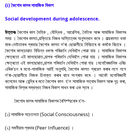
(i) কৈশোৰ কালৰ সামাজিক বিকাশ
Social development during adolescence.
উত্তৰঃ
কৈশোৰ কাল দৈহিক , বৌদ্ধিক , আৱেগিক, নৈতিক আৰু সামাজিক বিকাশৰ
সময় । কৈশোৰ কালত ব্য়ক্তিয়ে নিজৰ অস্তিত্বৰ অনুসন্ধান কৰে । বাল্য়কালত থকা
মাক-দেউতাকৰ প্ৰভাৱ কৈশোৰ কালত ল'ৰা ছোৱালীয়ে নিবিচাৰে বা কমকৈ বিচাৰে ।
কৈশোৰ কালচোৱাত বিভিন্ন ধৰণৰ পৰিৱৰ্তন দেখিবলৈ পোৱা যায় । সামাজিক বিকাশৰ
ক্ষেত্ৰতো এই কালছোৱাত ব্য়াপক পৰিবৰ্তন দেখিবলৈ পোৱা যায় । সামাজিক বিকাশৰ
ক্ষেত্ৰতো এই কালছোৱাত ব্য়াপক পৰিবৰ্তন দেখিবলৈ পোৱা যায় ।মনোবৈজ্ঞানিক এৰিচ
এৰিক'চন ৰ মনো-সামাজিক আৰ্হি অনুসৰি, কৈশোৰ কালত প্ৰৱেশ কৰাৰ লগে লগে
ল'ৰা-ছোৱালীয়ে নিজক চিনাক্ত কৰাৰ বাবে সংগ্ৰাম কৰে । আকৌ মনোবিজ্ঞানী
কলেমেন আৰু হেন্দ্ৰি ৰ মতে কৈশোৰ কাল হ'ল সামাজিক সত্বাৰ বিকাশ আৰু দৃঢ় কৰা,
সামাজিক বিশ্বৰ সম্বন্ধত নিজৰ বিকাশ সাধন কৰা এক স্তৰ ।
কৈশোৰ কালৰ সামাজিক বিকাশৰ বৈশিষ্ট্য়বোৰ হ'ল-
(১) সামাজিক সচেতনতা (Social Consciousness) ।
(২) সমনীয়াৰ প্ৰভাৱ (Peer Influence) ।