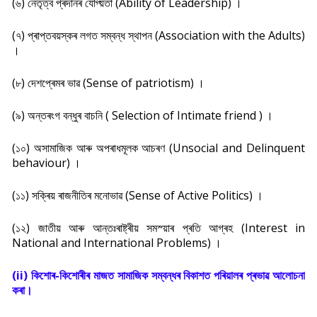
(৬) নেতৃত্ব প্ৰদানৰ যোগ্য়তা (Ability of Leadership) ।
(৭) প্ৰাপ্তবয়স্কৰ লগত সম্বন্ধ স্থাপন (Association with the Adults)
।
(৮) দেশপ্ৰেমৰ ভাৱ (Sense of patriotism) ।
(৯) অন্তৰংগ বন্ধুৰ বাচনি ( Selection of Intimate friend ) ।
(১০) অসামাজিক আৰু অপৰাধমূলক আচৰণ (Unsocial and Delinquent
behaviour) ।
(১১) সক্ৰিয় ৰাজনীতিৰ মনোভাৱ (Sense of Active Politics) ।
(১২) জাতীয় আৰু আন্তঃৰাষ্ট্ৰীয় সমস্য়াৰ প্ৰতি আগ্ৰহ (Interest in
National and International Problems) ।
(ii) কিশোৰ-কিশোৰীৰ মাজত সামাজিক সম্বন্ধৰ বিকাশত পৰিয়ালৰ প্ৰভাৱ আলোচনা
কৰা।