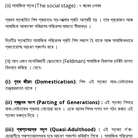
(ii) সামাজিক স্তৰ (The social stage) : ৭ বছৰৰ ওপৰৰ
প্ৰথম স্তৰটোত শিশু প্ৰধানতঃ স্ব-আত্মাৰ প্ৰতি আগ্ৰহী হয় । তাৰ প্ৰয়োজন আৰু
সামাজিক আকাংক্ষা পৰিয়ালৰ পৰিৱেশৰ মাজতে সীমাবদ্ধ ।
দ্বিতীয় স্তৰটোত সামাজিক পৰিৱেশৰ প্ৰতি শিশু সজাগ হৈ থাকে আৰু সামাজিকভাৱে
গ্ৰহণযোগ্য় আচৰণ প্ৰদৰ্শন কৰে ।
(খ) আন এজন মনোবিজ্ঞানী ফেল্ডমেনে (Feldman) সামাজিক বিকাশক চাৰিটা ভাগত
বিভক্ত কৰিছে । যেনে-
(i) গৃহৰ জীৱন (Domestication):
শিশু এই স্তৰত মাক-দেউতাকৰ
তত্ত্বাৱধানত থাকে ।
(ii) প্ৰজন্মৰ অংশ (Parting of Generations) :
এই স্তৰত শিশুৱে
মাক-দেউতাকৰ প্ৰভাৱ নোহোৱা কৰে । একে বয়সৰ শিশুৰ লগত দল গঠন কৰাত এই
স্তৰত গুৰুত্ব দিয়ে ।
(iii) প্ৰাপ্তবয়স্ক সদৃশ (Quasi-Adulthood) :
এই স্তৰত ল'ৰা-
ছোৱালীয়ে প্ৰাপ্তবয়সস্কৰ দৰে আচৰণ প্ৰদৰ্শন কৰিবলৈ শিকে । সামাজিক পৰিৱেশত