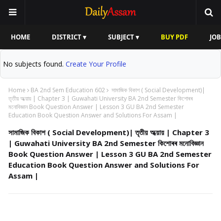
HOME
DISTRICT ▾
SUBJECT ▾
BUY PDF
JOB
No subjects found.
Create Your Profile
Home
BA 2nd Sem Education 602
সামাজিক বিকাশ ( Social Development)|
তৃতীয় অধ্য়ায় | Chapter 3 | Guwahati University BA 2nd Semester কিশোৰৰ
মনোবিজ্ঞান Book Question Answer | Lesson 3 GU BA 2nd Semester
Education Book Question Answer and Solutions For Assam |
সামাজিক বিকাশ ( Social Development)| তৃতীয় অধ্য়ায় | Chapter 3
| Guwahati University BA 2nd Semester কিশোৰৰ মনোবিজ্ঞান
Book Question Answer | Lesson 3 GU BA 2nd Semester
Education Book Question Answer and Solutions For
Assam |