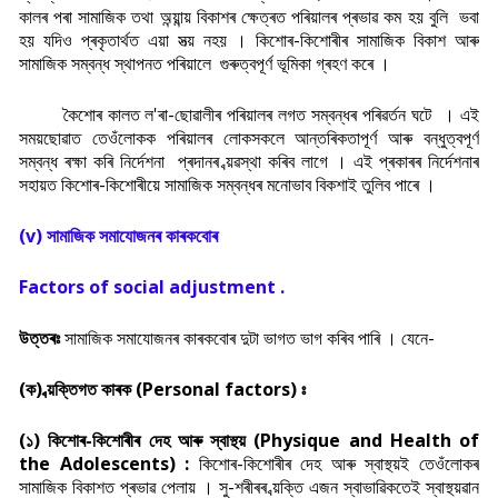
কালৰ পৰা সামাজিক তথা অন্য়ান্য় বিকাশৰ ক্ষেত্ৰত পৰিয়ালৰ প্ৰভাৱ কম হয় বুলি ভবা
হয় যদিও প্ৰকৃতাৰ্থত এয়া সত্য় নহয় । কিশোৰ-কিশোৰীৰ সামাজিক বিকাশ আৰু
সামাজিক সম্বন্ধ স্থাপনত পৰিয়ালে গুৰুত্বপূৰ্ণ ভূমিকা গ্ৰহণ কৰে ।
কৈশোৰ কালত ল'ৰা-ছোৱালীৰ পৰিয়ালৰ লগত সম্বন্ধৰ পৰিৱৰ্তন ঘটে । এই
সময়ছোৱাত তেওঁলোকক পৰিয়ালৰ লোকসকলে আন্তৰিকতাপূৰ্ণ আৰু বন্ধুত্বপূৰ্ণ
সম্বন্ধ ৰক্ষা কৰি নিৰ্দেশনা প্ৰদানৰ ব্য়ৱস্থা কৰিব লাগে । এই প্ৰকাৰৰ নিৰ্দেশনাৰ
সহায়ত কিশোৰ-কিশোৰীয়ে সামাজিক সম্বন্ধৰ মনোভাব বিকশাই তুলিব পাৰে ।
(v) সামাজিক সমাযোজনৰ কাৰকবোৰ
Factors of social adjustment .
উত্তৰঃ
সামাজিক সমাযোজনৰ কাৰকবোৰ দুটা ভাগত ভাগ কৰিব পাৰি । যেনে-
(ক) ব্য়ক্তিগত কাৰক (Personal factors) ঃ
(১) কিশোৰ-কিশোৰীৰ দেহ আৰু স্বাস্থ্য় (Physique and Health of
the Adolescents) :
কিশোৰ-কিশোৰীৰ দেহ আৰু স্বাস্থ্য়ই তেওঁলোকৰ
সামাজিক বিকাশত প্ৰভাৱ পেলায় । সু-শৰীৰৰ ব্য়ক্তি এজন স্বাভাৱিকতেই স্বাস্থ্য়ৱান