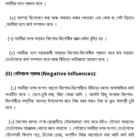
সমনীয়া দলে প্ৰদান কৰে ।
(৬) সমস্য়া বিশ্লেষণ কৰা আৰু সমাধান কৰাৰ ক্ষেত্ৰত এক কোষ বা গোট হিচাবে
,সমনীয়া দলে কাৰ্য সম্পাদন কৰে ।
(৭) সমনীয়া দলৰ সহায়ত কিশোৰ-কিশোৰীৰ আত্ম-মৰ্যদা বৃদ্ধি হয় ।
(৮) সমনীয়া দলে সহায়কাৰী সম্বন্ধ কিশোৰ-কিশোৰীক প্ৰদান কৰে যাৰ সহায়ত
তেওঁলোকে কাৰ্য সম্পাদন কৰে আৰু বিভিন্ন অভিজ্ঞতা আহৰণ কৰে ।
(II) নেতিবাচক প্ৰভাৱ (Negative Influences):
(১) সমনীয়া দলৰ সংগত বহুতো কিশোৰ-কিশোৰীয়ে বিভিন্ন ধৰণৰ অসামাজিক কাৰ্য
সংঘটিত কৰে । যেনে-চুৰি কৰা, মিছা কোৱা আদি । আনকি কিছু সংখ্য়ক কিশোৰ-
কিশোৰীয়ে সস্তীয়া আনন্ধ উপভোগৰ বাবে নিজ ঘৰৰ পৰাও টকা বা অন্য় সামগ্ৰী চুৰি
কৰে ।
(২) কৈশোৰ কালত ল'ৰা-ছোৱালীয়ে যৌৱনাৱস্থা লাভ কৰে যদিও যৌনতা সম্বন্ধে
তেওঁলোকৰ গঠনাত্মক কোনো জ্ঞান নাথাকে । সেইবাবে সমনীয়া দলৰ সংগত তেওঁলোকে
যৌনগন্ধী কিতাপ পঢ়া, চিনেমা চোৱা, অশ্লীল বিষয় আলোচনা কৰা আদি কাৰ্য কৰি