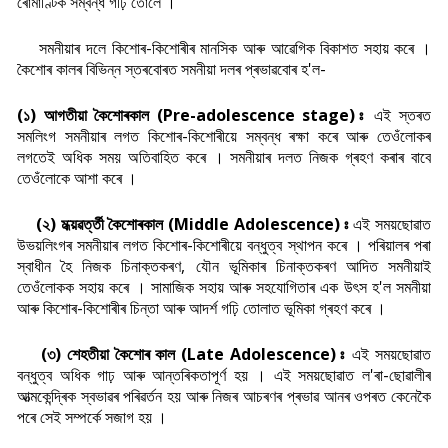
ৰোমাণ্টিক সম্বন্ধ গঢ়ি তোলে ।
সমনীয়াৰ দলে কিশোৰ-কিশোৰীৰ মানসিক আৰু আৱেগিক বিকাশত সহায় কৰে ।
কৈশোৰ কালৰ বিভিন্ন স্তৰবোৰত সমনীয়া দলৰ প্ৰভাৱবোৰ হ'ল-
(১) আগতীয়া কৈশোৰকাল (Pre-adolescence stage) ঃ
এই স্তৰত
সমলিংগ সমনীয়াৰ লগত কিশোৰ-কিশোৰীয়ে সম্বন্ধ ৰক্ষা কৰে আৰু তেওঁলোকৰ
লগতেই অধিক সময় অতিবাহিত কৰে । সমনীয়াৰ দলত নিজক গ্ৰহণ কৰাৰ বাবে
তেওঁলোকে আশা কৰে ।
(২) মধ্য়ৱৰ্ত্তী কৈশোৰকাল (Middle Adolescence) ঃ
এই সময়ছোৱাত
উভয়লিংগৰ সমনীয়াৰ লগত কিশোৰ-কিশোৰীয়ে বন্ধুত্ব স্থাপন কৰে । পৰিয়ালৰ পৰা
স্বাধীন হৈ নিজক চিনাক্তকৰণ, যৌন ভূমিকাৰ চিনাক্তকৰণ আদিত সমনীয়াই
তেওঁলোকক সহায় কৰে । সামাজিক সহায় আৰু সহযোগিতাৰ এক উ
ৎস হ'ল সমনীয়া
আৰু কিশোৰ-কিশোৰীৰ চিন্তা আৰু আদৰ্শ গঢ়ি তোলাত ভূমিকা গ্ৰহণ কৰে ।
(৩) শেহতীয়া কৈশোৰ কাল (Late Adolescence) ঃ
এই সময়ছোৱাত
বন্ধুত্ব অধিক গাঢ় আৰু আন্তৰিকতাপূৰ্ণ হয় । এই সময়ছোৱাত ল'ৰা-ছোৱালীৰ
আত্মকেন্দ্ৰিক স্বভাৱৰ পৰিৱৰ্তন হয় আৰু নিজৰ আচৰণৰ প্ৰভাৱ আনৰ ওপৰত কেনেকৈ
পৰে সেই সম্পৰ্কে সজাগ হয় ।