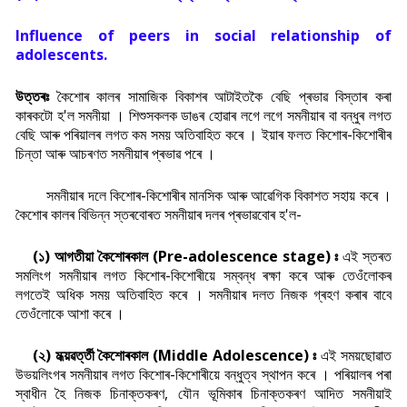
Influence of peers in social relationship of
adolescents.
উত্তৰঃ
কৈশোৰ কালৰ সামাজিক বিকাশৰ আটাইতকৈ বেছি প্ৰভাৱ বিস্তাৰ কৰা
কাৰকটো হ'ল সমনীয়া । শিশুসকলক ডাঙৰ হোৱাৰ লগে লগে সমনীয়াৰ বা বন্ধুৰ লগত
বেছি আৰু পৰিয়ালৰ লগত কম সময় অতিবাহিত কৰে । ইয়াৰ ফলত কিশোৰ-কিশোৰীৰ
চিন্তা আৰু আচৰণত সমনীয়াৰ প্ৰভাৱ পৰে ।
সমনীয়াৰ দলে কিশোৰ-কিশোৰীৰ মানসিক আৰু আৱেগিক বিকাশত সহায় কৰে ।
কৈশোৰ কালৰ বিভিন্ন স্তৰবোৰত সমনীয়াৰ দলৰ প্ৰভাৱবোৰ হ'ল-
(১) আগতীয়া কৈশোৰকাল (Pre-adolescence stage) ঃ
এই স্তৰত
সমলিংগ সমনীয়াৰ লগত কিশোৰ-কিশোৰীয়ে সম্বন্ধ ৰক্ষা কৰে আৰু তেওঁলোকৰ
লগতেই অধিক সময় অতিবাহিত কৰে । সমনীয়াৰ দলত নিজক গ্ৰহণ কৰাৰ বাবে
তেওঁলোকে আশা কৰে ।
(২) মধ্য়ৱৰ্ত্তী কৈশোৰকাল (Middle Adolescence) ঃ
এই সময়ছোৱাত
উভয়লিংগৰ সমনীয়াৰ লগত কিশোৰ-কিশোৰীয়ে বন্ধুত্ব স্থাপন কৰে । পৰিয়ালৰ পৰা
স্বাধীন হৈ নিজক চিনাক্তকৰণ, যৌন ভূমিকাৰ চিনাক্তকৰণ আদিত সমনীয়াই