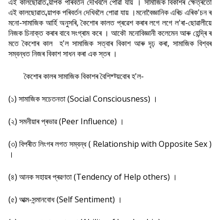
এই কালছোৱাত ব্য়াপক পৰিবৰ্তন দেখিবলৈ পোৱা যায় । সামাজিক বিকাশৰ ক্ষেত্ৰতো
এই কালছোৱাত ব্য়াপক পৰিবৰ্তন দেখিবলৈ পোৱা যায় ।মনোবৈজ্ঞানিক এৰিচ এৰিক'চন ৰ
মনো-সামাজিক আৰ্হি অনুসৰি, কৈশোৰ কালত প্ৰৱেশ কৰাৰ লগে লগে ল'ৰা-ছোৱালীয়ে
নিজক চিনাক্ত কৰাৰ বাবে সংগ্ৰাম কৰে । আকৌ মনোবিজ্ঞানী কলেমেন আৰু হেন্দ্ৰি ৰ
মতে কৈশোৰ কাল হ'ল সামাজিক সত্বাৰ বিকাশ আৰু দৃঢ় কৰা, সামাজিক বিশ্বৰ
সম্বন্ধত নিজৰ বিকাশ সাধন কৰা এক স্তৰ ।
কৈশোৰ কালৰ সামাজিক বিকাশৰ বৈশিষ্ট্য়বোৰ হ'ল-
(১) সামাজিক সচেতনতা (Social Consciousness) ।
(২) সমনীয়াৰ প্ৰভাৱ (Peer Influence) ।
(৩) বিপৰীত লিংগৰ লগত সম্বন্ধ ( Relationship with Opposite Sex )
।
(৪) আনক সহায়ৰ প্ৰৱণতা (Tendency of Help others) ।
(৫) আত্ম-সন্মানবোধ (Self Sentiment) ।