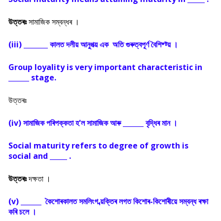
উত্তৰঃ
সামাজিক সম্বন্ধৰ ।
(iii) _______ কালত দলীয় আনুগত্য় এক অতি গুৰুত্বপূৰ্ণ বৈশিষ্ট্য় ।
Group loyality is very important characteristic in
______ stage.
উত্তৰঃ
(iv) সামাজিক পৰিপক্কতা হ'ল সামাজিক আৰু ______ বৃদ্ধিৰ মান ।
Social maturity refers to degree of growth is
social and _____ .
উত্তৰঃ
দক্ষতা ।
(v) ______ কৈশোৰকালত সমলিংগ ব্য়ক্তিৰ লগত কিশোৰ-কিশোৰীয়ে সম্বন্ধ ৰক্ষা
কৰি চলে ।