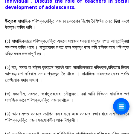
individual . Discuss the role of teachers in social
development of adolescents.
উত্তৰঃ
সামাজিক পৰিপক্ক ব্য়ক্তি এজনৰ কেতবোৰ বিশেষ বৈশিষ্ট্য় তলত দিয়া ধৰণে
উল্লেখ কৰিব পাৰি ।
(১) সামাজিকভাৱে পৰিপক্ক ব্য়ক্তি এজনে সমাজৰ সকলো মানুহৰ লগত আন্তঃক্ৰিয়া
সম্পাদন কৰিব পাৰে । মানুহবোৰৰ লগত ভাল সম্বন্ধ ৰক্ষা কৰি চলিবৰ বাবে পৰিপক্ক
ব্য়ক্তিসকল দক্ষতাপূৰ্ণ হয় ।
(২) দল, সমাজ বা ৰাষ্ট্ৰৰ বৃহত্তৰ স্বাৰ্থৰ বাবে সামাজিকভাৱে পৰিপক্ক ব্য়ক্তিয়ে নিজৰ
আগ্ৰহ ত্য়াগ কৰিবলৈ সদায় প্ৰস্তুত হৈ থাকে । সামাজিক দায়বদ্ধতাবোৰৰ প্ৰতি
তেওঁলোক সদায় সজাগ ।
(৩) সহনশীল, সৰলতা, ভ্ৰাতৃত্ববোধ, সৌজন্য়তা, দয়া আদি বিভিন্ন সামাজিক গুণ
সামাজিক ভাৱে পৰিপক্ক ব্য়ক্তি এজনৰ থাকে ।
(৪) আনৰ লগত সম্বন্ধ স্থাপন কৰাৰ বাবে আৰু সম্বন্ধ ৰক্ষাৰ বাবে সামাজিকভাৱে
পৰিপক্ক ব্য়ক্তি এজন সহযোগশীল আৰু বিশ্বাসী ।
(৫) সামাজিক দুৰাৱস্থা, সমস্য়া বা পৰিস্থিতিত সামাজিকভাৱে পৰিপক্ক ব্য়ক্তি এজন