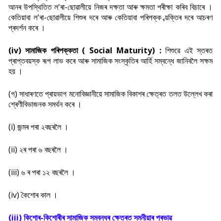
আনৰ উপস্থিতিত ল'ৰা-ছোৱালীয়ে নিজৰ দক্ষতা আৰু ক্ষমতা পৰীক্ষা কৰিব বিচাৰে ।
কেতিয়াবা ল'ৰা-ছোৱালীয়ে শিশুৰ দৰে আৰু কেতিয়াবা পৰিপক্ক ব্য়ক্তিৰ দৰে আচৰণ
প্ৰদৰ্শন কৰে ।
(iv) সামাজিক পৰিপক্কতা ( Social Maturity) :
শিশুৱে এই স্তৰত
প্ৰাপ্তবয়স্ক ৰূপ লাভ কৰে আৰু সামাজিক সংস্কৃতিৰ আৰ্হি সম্বন্ধে জানিবলৈ সক্ষম
হয় ।
(গ) সাধাৰণতে প্ৰায়ভাগ মনোবিজ্ঞানীয়ে সামাজিক বিকাশৰ ক্ষেত্ৰত তলত উল্লেখ কৰা
শ্ৰেণীবিভাজনক সমৰ্থন কৰে ।
(i) জন্মৰ পৰা ২বছৰলৈ ।
(ii) ২ৰ পৰা ৬ বছৰলৈ ।
(iii) ৬ ৰ পৰা ১২ বছৰলৈ ।
(iv) কৈশোৰ কাল ।
(iii) কিশোৰ-কিশোৰীৰ সামাজিক সম্বন্ধৰ ক্ষেত্ৰত সমনীয়াৰ প্ৰভাৱ