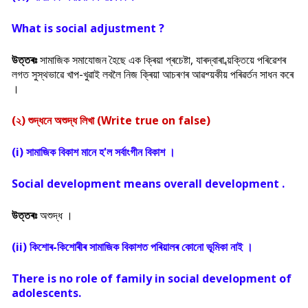
What is social adjustment ?
উত্তৰঃ
সামাজিক সমাযোজন হৈছে এক ক্ৰিয়া প্ৰচেষ্টা, যাৰদ্বাৰা ব্য়ক্তিয়ে পৰিৱেশৰ
লগত সুস্থভাৱে খাপ-খুৱাই লবলৈ নিজ ক্ৰিয়া আচৰণৰ আৱশ্য়কীয় পৰিৱৰ্তন সাধন কৰে
।
(২) শুদ্ধনে অশুদ্ধ লিখা (Write true on false)
(i) সামাজিক বিকাশ মানে হ'ল সৰ্বাংগীন বিকাশ ।
Social development means overall development .
উত্তৰঃ
অশুদ্ধ ।
(ii) কিশোৰ-কিশোৰীৰ সামাজিক বিকাশত পৰিয়ালৰ কোনো ভূমিকা নাই ।
There is no role of family in social development of
adolescents.