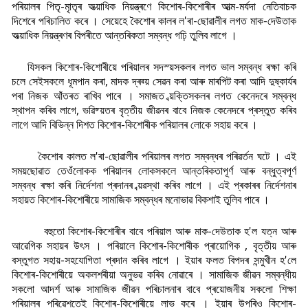
পৰিয়ালৰ পিতৃ-মাৃতৃৰ অত্য়াধিক নিয়ন্ত্ৰণে কিশোৰ-কিশোৰীৰ আত্ম-মৰ্যদা নেতিবাচক
দিশেৰে পৰিচালিত কৰে । সেয়েহে কৈশোৰ কালৰ ল'ৰা-ছোৱালীৰ লগত মাক-দেউতাক
অত্য়াধিক নিয়ন্ত্ৰণৰ বিপৰীতে আন্তৰিকতা সম্বন্ধ গঢ়ি তুলিব লাগে ।
যিসকল কিশোৰ-কিশোৰীয়ে পৰিয়ালৰ সদস্য়সকলৰ লগত ভাল সম্বন্ধ ৰক্ষা কৰি
চলে সেইসকলে ধূমপান কৰা, মাদক দ্ৰৱ্য় সেৱন কৰা আৰু মাৰপিট কৰা আদি দুষ্কাৰ্যৰ
পৰা নিজক আঁতৰত ৰাখিব পাৰে । সমাজত ব্য়ক্তিসকলৰ লগত কেনেদৰে সম্বন্ধ
স্থাপন কৰিব লাগে, ভৱিষ্য়তৰ বৃত্তীয় জীৱনৰ বাবে নিজক কেনেদৰে প্ৰস্তুত কৰিব
লাগে আদি বিভিন্ন দিশত কিশোৰ-কিশোৰীক পৰিয়ালৰ লোকে সহায় কৰে ।
কৈশোৰ কালত ল'ৰা-ছোৱালীৰ পৰিয়ালৰ লগত সম্বন্ধৰ পৰিৱৰ্তন ঘটে । এই
সময়ছোৱাত তেওঁলোকক পৰিয়ালৰ লোকসকলে আন্তৰিকতাপূৰ্ণ আৰু বন্ধুত্বপূৰ্ণ
সম্বন্ধ ৰক্ষা কৰি নিৰ্দেশনা প্ৰদানৰ ব্য়ৱস্থা কৰিব লাগে । এই প্ৰকাৰৰ নিৰ্দেশনাৰ
সহায়ত কিশোৰ-কিশোৰীয়ে সামাজিক সম্বন্ধৰ মনোভাৱ বিকশাই তুলিব পাৰে ।
বহুতো কিশোৰ-কিশোৰীৰ বাবে পৰিয়াল আৰু মাক-দেউতাক হ'ল যত্ন আৰু
আৱেগিক সহায়ৰ উ
ৎস । পৰিয়ালে কিশোৰ-কিশোৰীক প্ৰায়োগিক , বৃত্তীয় আৰু
বস্তুগত সহায়-সহযোগিতা প্ৰদান কৰিব লাগে । ইয়াৰ ফলত বিপদৰ সন্মুখীন হ'লে
কিশোৰ-কিশোৰীয়ে অকলশৰীয়া অনুভৱ কৰিব নোৱাৰে । সামাজিক জীৱন সম্বন্ধীয়
সকলো আদৰ্শ আৰু সামাজিক জীৱন পৰিচালনাৰ বাবে প্ৰয়োজনীয় সকলো শিক্ষা
পৰিয়ালৰ পৰিৱেশতেই কিশোৰ-কিশোৰীয়ে লাভ কৰে । ইয়াৰ উপৰিও কিশোৰ-