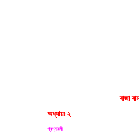
ৰাজা ৰা
অধ্যায়ঃ ২
প্ৰশ্নাৱলী