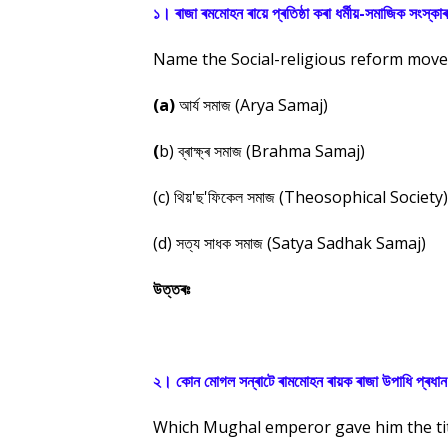
১। ৰাজা ৰমমোহন ৰায়ে প্ৰতিষ্ঠা কৰা ধৰ্মীয়-সমাজিক সংস্ক
Name the Social-religious reform mo
(a)
আৰ্য সমাজ (Arya Samaj)
(
b) ব্ৰাক্ষ্ৰ সমাজ (Brahma Samaj)
(c) থিয়'ছ'ফিকেল সমাজ (Theosophical Society)
(d) সত্য সাধক সমাজ (Satya Sadhak Samaj)
উত্তৰঃ
২। কোন মোগল সন্ৰাটে ৰামমোহন ৰায়ক ৰাজা উপাধি প্ৰধা
Which Mughal emperor gave him the tit