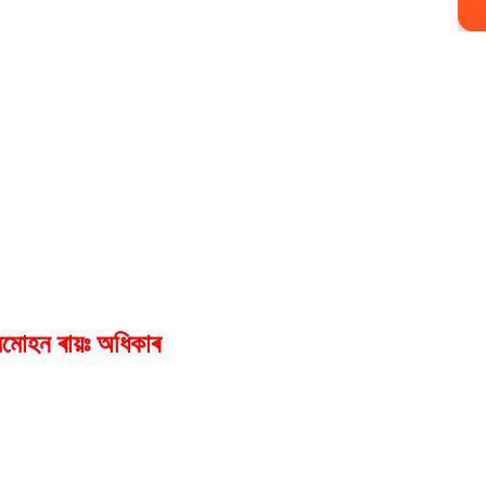
মমোহন ৰায়ঃ অধিকাৰ