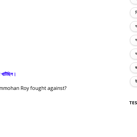
ব
অ
অ
অ
জ
ে খাটিছিল।
উ
Rammohan Roy fought against?
TES