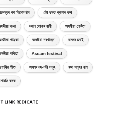
িশেষ্যৰ পৰা বিশেষণলৈ
এটা শব্দত প্ৰকাশ কৰা
সমীয়া ৰচনা
মহান লোকৰ বাণী
অসমীয়া নেওঁতা
সমীয়া পঞ্জিকা
অসমীয়া দৰখাস্ত
অসমৰ চৰাই
সমীয়া কবিতা
Assam festival
নপ্ৰীয় গীত
অসমৰ নদ-নদী সমূহ
ৰজা সমূহৰ নাম
পাৰ্জন কৰক
T LINK REDICATE