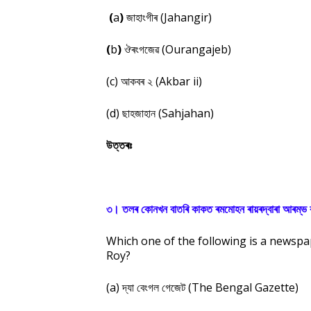
(
a
)
জাহাংগীৰ (Jahangir)
(
b
)
ঔৰংগজেৱ (Ourangajeb)
(c) আকবৰ ২ (Akbar ii)
(d) ছাহজাহান (Sahjahan)
উত্তৰঃ
৩। তলৰ কোনখন বাতৰি কাকত ৰমমোহন ৰায়ৰদ্বাৰা আৰম্ভ 
Which one of the following is a newsp
Roy?
(a) দ্যা বেংগল গেজেট (The Bengal Gazette)