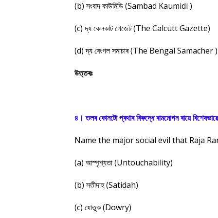
(b) সংবাদ কাউমিডি (Sambad Kaumidi )
(c) দ্য কেলকাট গেজেট (The Calcutt Gazette)
(d) দ্য বেংগল সমাচাৰ (The Bengal Samacher )
উত্তৰঃ
৪। তলৰ কোনটো প্ৰথাৰ বিৰুদ্ধে ৰামমোগন ৰায়ে বিশেষভাৱ
Name the major social evil that Raja 
(a) আস্পৃশ্যতা (Untouchability)
(b) সতীদাহ (Satidah)
(c) যোতুক (Dowry)