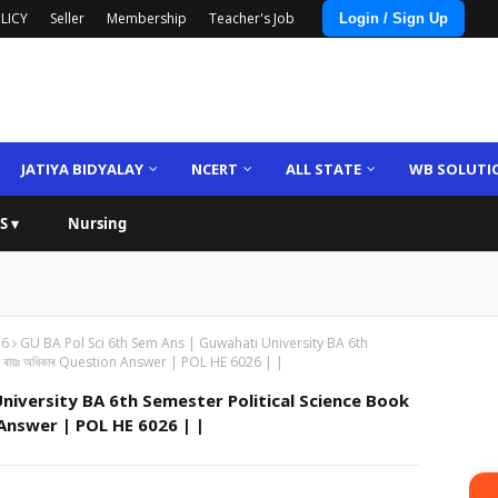
LICY
Seller
Membership
Teacher's Job
Login / Sign Up
JATIYA BIDYALAY
NCERT
ALL STATE
WB SOLUTI
S ▾
Nursing
36
GU BA Pol Sci 6th Sem Ans | Guwahati University BA 6th
ন ৰায়ঃ অধিকাৰ Question Answer | POL HE 6026 | |
niversity BA 6th Semester Political Science Book
on Answer | POL HE 6026 | |