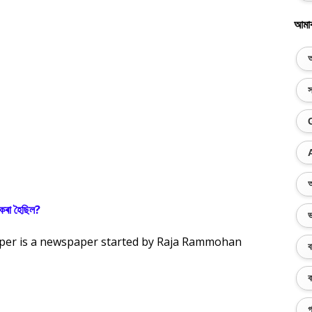
আমা
অ
স
অ
কৰা হৈছিল?
ভ
aper is a newspaper started by Raja Rammohan
ব
ক
গ