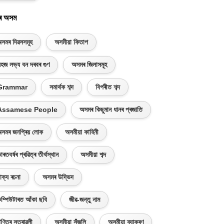
ৰ অসম
সমৰ দিৱসসমূহ
অসমীয়া কিতাপ
হজ লভ্য বন দৰবৰ গুণ
অসমৰ জিলাসমূহ
Grammar
সমাৰ্থক শব্দ
বিপৰীত শব্দ
Assamese People
অসমৰ কিছুমান ধানৰ প্ৰজাতি
সমৰ জনপ্ৰিয় লোক
অসমীয়া কাহিনী
াৰতবৰ্ষৰ প্ৰৱিত্ৰ তীৰ্থস্থান
অসমীয়া শব্দ
াক্য ৰচনা
অসমৰ উদ্ভিদ
ম্পিউটাৰত আঁকা ছবি
জীৱ-জন্তু নাম
ণিতৰ সূত্ৰাৱলী
অসমীয়া সঁজুলি
অসমীয়া ব্যাকৰণ