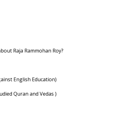
e about Raja Rammohan Roy?
as against English Education)
d studied Quran and Vedas )