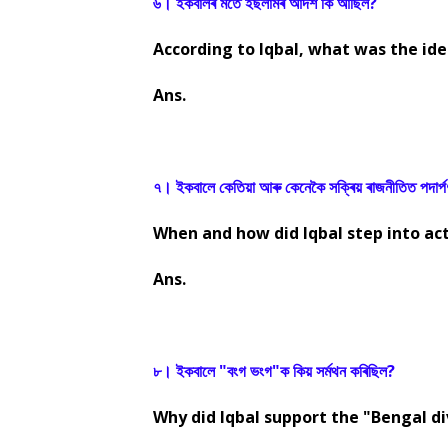
৬। ইকবালৰ মতে ইছলামৰ আদৰ্শ কি আছিল?
According to Iqbal, what was the ide
Ans.
৭। ইকবালে কেতিয়া আৰু কেনেকৈ সক্ৰিয় ৰাজনীতিত পদাৰ্
When and how did Iqbal step into act
Ans.
৮। ইকবালে "বংগ ভংগ"ক কিয় সৰ্মথন কৰিছিল?
Why did Iqbal support the "Bengal di