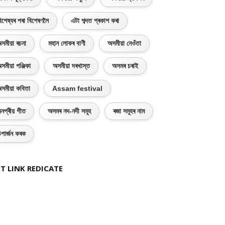
িশেষ্যৰ পৰা বিশেষণলৈ
এটা শব্দত প্ৰকাশ কৰা
সমীয়া ৰচনা
মহান লোকৰ বাণী
অসমীয়া নেওঁতা
সমীয়া পঞ্জিকা
অসমীয়া দৰখাস্ত
অসমৰ চৰাই
সমীয়া কবিতা
Assam festival
নপ্ৰীয় গীত
অসমৰ নদ-নদী সমূহ
ৰজা সমূহৰ নাম
পাৰ্জন কৰক
T LINK REDICATE