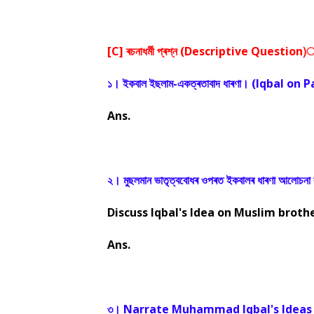
[C] ৰচনাধৰ্মী প্ৰশ্ন (Descriptive Question)
১। ইকবাল ইছলাম-একত্ৰতাবাদ ধাৰণা। (Iqbal on
Ans.
২। মুছলমান ভাতৃত্ববোধৰ ওপৰত ইকবালৰ ধাৰণা আলোচনা
Discuss Iqbal's Idea on Muslim broth
Ans.
৩। Narrate Muhammad Iqbal's Ideas 