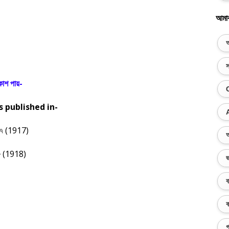
আমা
অ
স
ৰকাশ পায়-
 published in-
 (1917)
অ
 (1918)
ভ
ব
ক
গ