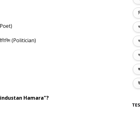
ব
(Poet)
অ
ীতিবিদ (Politician)
অ
অ
জ
উ
Hindustan Hamara"?
TES