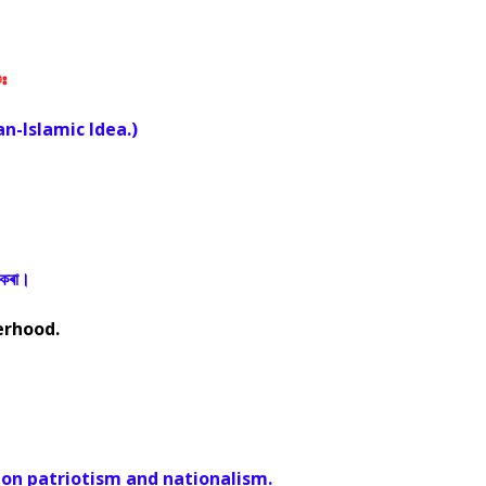
ঃ
 Pan-Islamic Idea.)
 কৰা।
erhood.
on patriotism and nationalism.