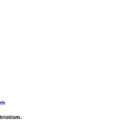
্তন
triotism.