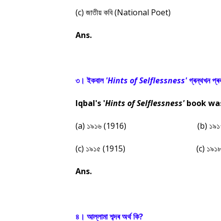
(c) জাতীয় কবি (National Poet)
Ans.
৩। ইকবাল
'Hints of Selflessness'
গ্ৰন্থখন প্
Iqbal's '
Hints of Selflessness'
book was
(a) ১৯১৬ (1916)
(b) ১৯১৭
(c) ১৯১৫ (1915)
(c) ১৯১৮
Ans.
৪। আল্লামা শব্দৰ অৰ্থ কি?