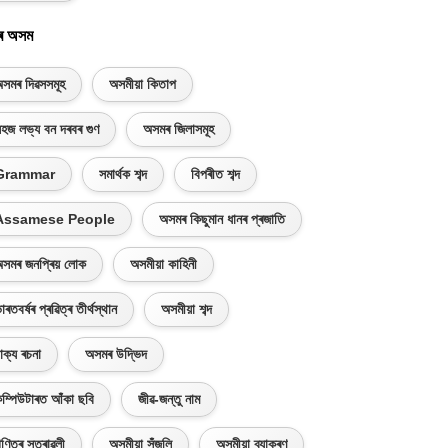
ৰ অসম
সমৰ দিৱসসমূহ
অসমীয়া কিতাপ
হজ লভ্য বন দৰবৰ গুণ
অসমৰ জিলাসমূহ
Grammar
সমাৰ্থক শব্দ
বিপৰীত শব্দ
Assamese People
অসমৰ কিছুমান ধানৰ প্ৰজাতি
সমৰ জনপ্ৰিয় লোক
অসমীয়া কাহিনী
াৰতবৰ্ষৰ প্ৰৱিত্ৰ তীৰ্থস্থান
অসমীয়া শব্দ
াক্য ৰচনা
অসমৰ উদ্ভিদ
ম্পিউটাৰত আঁকা ছবি
জীৱ-জন্তু নাম
ণিতৰ সূত্ৰাৱলী
অসমীয়া সঁজুলি
অসমীয়া ব্যাকৰণ