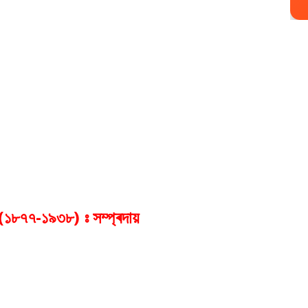
(১৮৭৭-১৯৩৮) ঃ সম্প্ৰদায়