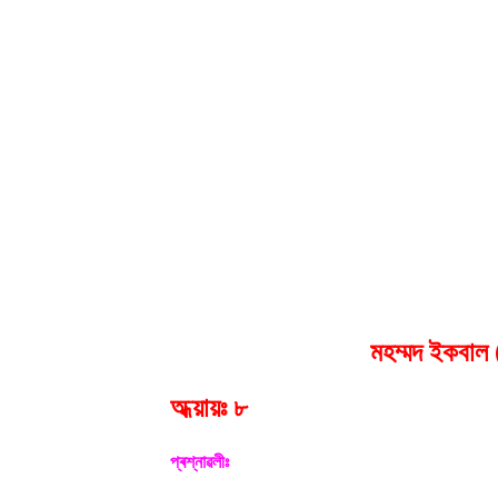
মহম্মদ ইকবাল 
অধ্য়ায়ঃ ৮
প্ৰশ্নাৱলীঃ