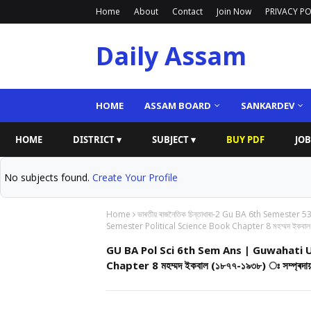
Home
About
Contact
Join Now
PRIVACY PO
Daily Assam
HOME
ASSAM BOARD
SANKARDEV
HOME
DISTRICT ▾
SUBJECT ▾
BUY PDF
JOB
No subjects found.
Create Your Profile
Home
ভাৰতীয় ৰাজনৈতিক চিন্তাধাৰা-2 Gu BA 6th Semester 5
Semester Political Science Book Chapter 8 মহম্মদ ইকবা
GU BA Pol Sci 6th Sem Ans | Guwahati U
Chapter 8 মহম্মদ ইকবাল (১৮৭৭-১৯৩৮) ঃ সম্প