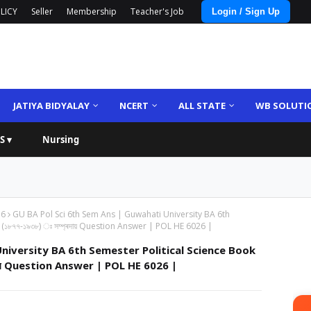
LICY
Seller
Membership
Teacher's Job
Login / Sign Up
JATIYA BIDYALAY
NCERT
ALL STATE
WB SOLUTI
S ▾
Nursing
36
GU BA Pol Sci 6th Sem Ans | Guwahati University BA 6th
ল (১৮৭৭-১৯৩৮) ঃ সম্প্ৰদায় Question Answer | POL HE 6026 |
niversity BA 6th Semester Political Science Book
্ৰদায় Question Answer | POL HE 6026 |