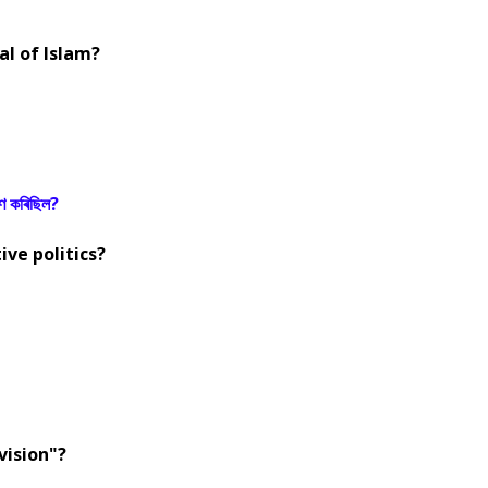
al of Islam?
পণ কৰিছিল?
ive politics?
vision"?