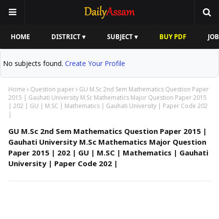
HOME
DISTRICT ▾
SUBJECT ▾
BUY PDF
JOB
No subjects found.
Create Your Profile
Home
Question paper
GU M.Sc 2nd Sem Mathematics Question Paper
2015 | Gauhati University M.Sc Mathematics Major Question Paper 2015
| 202 | GU | M.SC | Mathematics | Gauhati University | Paper Code 202
|
GU M.Sc 2nd Sem Mathematics Question Paper 2015 |
Gauhati University M.Sc Mathematics Major Question
Paper 2015 | 202 | GU | M.SC | Mathematics | Gauhati
University | Paper Code 202 |