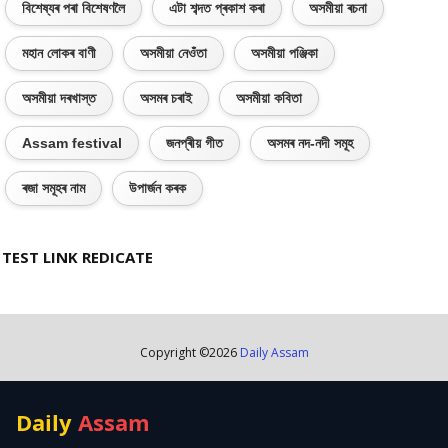
বিশেষ্যৰ পৰা বিশেষণলৈ
এটা শব্দত প্ৰকাশ কৰা
অসমীয়া ৰচনা
মহান লোকৰ বাণী
অসমীয়া নেওঁতা
অসমীয়া পঞ্জিকা
অসমীয়া দৰখাস্ত
অসমৰ চৰাই
অসমীয়া কবিতা
Assam festival
জনপ্ৰীয় গীত
অসমৰ নদ-নদী সমূহ
ৰজা সমূহৰ নাম
উপাৰ্জন কৰক
TEST LINK REDICATE
Copyright ©
2026
Daily Assam
Daily
Assam