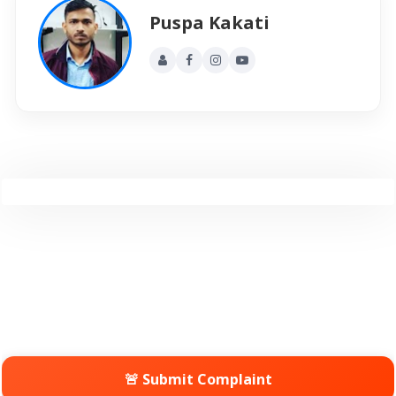
Puspa Kakati
🚨 Submit Complaint