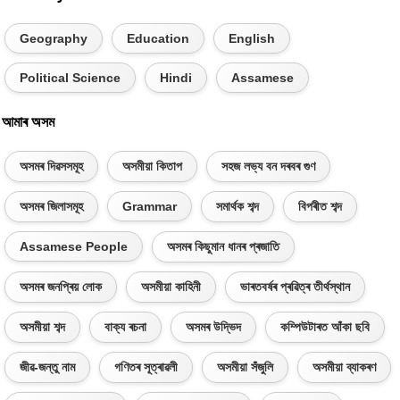
Geography
Education
English
Political Science
Hindi
Assamese
আমাৰ অসম
অসমৰ দিৱসসমূহ
অসমীয়া কিতাপ
সহজ লভ্য বন দৰবৰ গুণ
অসমৰ জিলাসমূহ
Grammar
সমাৰ্থক শব্দ
বিপৰীত শব্দ
Assamese People
অসমৰ কিছুমান ধানৰ প্ৰজাতি
অসমৰ জনপ্ৰিয় লোক
অসমীয়া কাহিনী
ভাৰতবৰ্ষৰ প্ৰৱিত্ৰ তীৰ্থস্থান
অসমীয়া শব্দ
বাক্য ৰচনা
অসমৰ উদ্ভিদ
কম্পিউটাৰত আঁকা ছবি
জীৱ-জন্তু নাম
গণিতৰ সূত্ৰাৱলী
অসমীয়া সঁজুলি
অসমীয়া ব্যাকৰণ