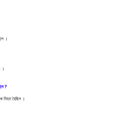
ছিল ।
য় ।
ছিল ?
োক নিহত হৈছিল ।