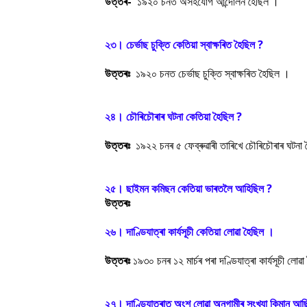
উত্তৰ-
১৯২০ চনত অসহযোগ আন্দোলন হৈছিল ।
২৩। চেৰ্ভাছ চুক্তি কেতিয়া স্বাক্ষৰিত হৈছিল ?
উত্তৰঃ
১৯২০ চনত চেৰ্ভাছ চুক্তি স্বাক্ষৰিত হৈছিল ।
২৪। চৌৰিচৌৰাৰ ঘটনা কেতিয়া হৈছিল ?
উত্তৰঃ
১৯২২ চনৰ ৫ ফেব্ৰুৱাৰী তাৰিখে চৌৰিচৌৰাৰ ঘটনা
২৫। ছাইমন কমিছন কেতিয়া ভাৰতলৈ আহিছিল ?
উত্তৰঃ
২৬। দাণ্ডিযাত্ৰা কাৰ্যসূচী কেতিয়া লোৱা হৈছিল ।
উত্তৰঃ
১৯৩০ চনৰ ১২ মাৰ্চৰ পৰা দণ্ডিযাত্ৰা কাৰ্যসূচী লোৱ
২৭। দাণ্ডিযাত্ৰাত অংশ লোৱা অনুগামীৰ সংখ্যা কিমান আছ