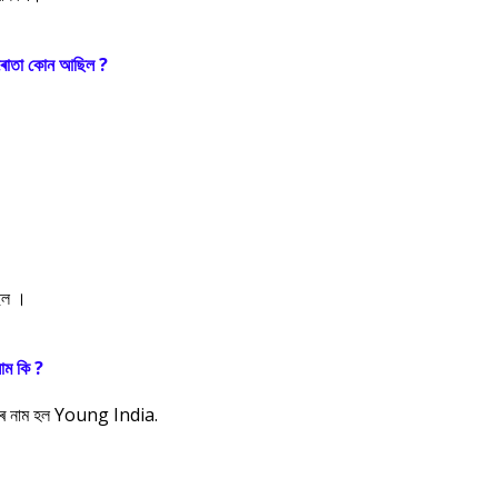
িধৰোতা কোন আছিল ?
ছিল ।
নাম কি ?
নীখনৰ নাম হল Young India.