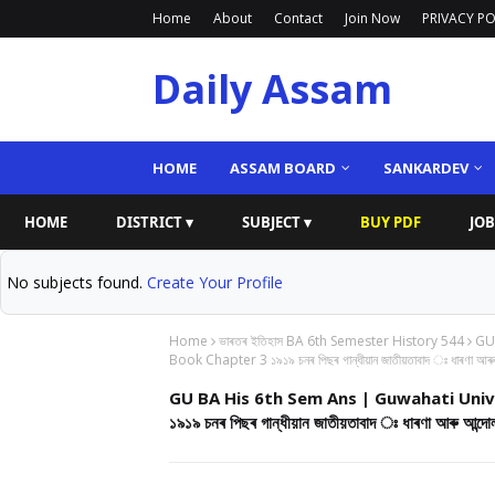
Home
About
Contact
Join Now
PRIVACY PO
Daily Assam
HOME
ASSAM BOARD
SANKARDEV
HOME
DISTRICT ▾
SUBJECT ▾
BUY PDF
JOB
No subjects found.
Create Your Profile
Home
ভাৰতৰ ইতিহাস BA 6th Semester History 544
GU 
Book Chapter 3 ১৯১৯ চনৰ পিছৰ গান্ধীয়ান জাতীয়তাবাদ ঃ ধাৰণ
GU BA His 6th Sem Ans | Guwahati Uni
১৯১৯ চনৰ পিছৰ গান্ধীয়ান জাতীয়তাবাদ ঃ ধাৰণা আৰ