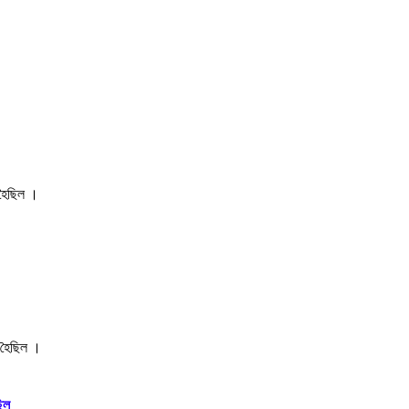
 হৈছিল ।
া হৈছিল ।
িল