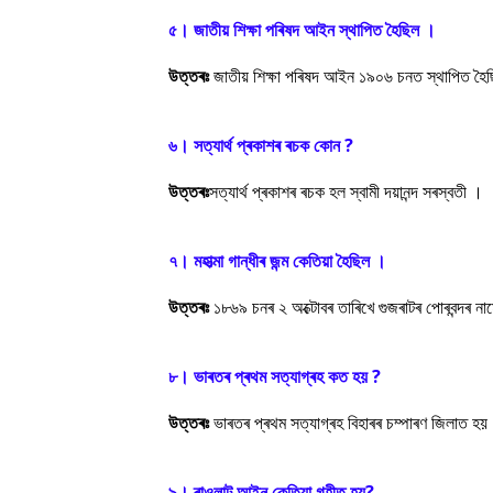
৫। জাতীয় শিক্ষা পৰিষদ আইন স্থাপিত হৈছিল ।
উত্তৰঃ
জাতীয় শিক্ষা পৰিষদ আইন ১৯০৬ চনত স্থাপিত হৈ
৬। সত্যাৰ্থ প্ৰকাশৰ ৰচক কোন ?
উত্তৰঃ
সত্যাৰ্থ প্ৰকাশৰ ৰচক হল স্বামী দয়ানন্দ সৰস্বতী ।
৭। মহাত্মা গান্ধীৰ জন্ম কেতিয়া হৈছিল ।
উত্তৰঃ
১৮৬৯ চনৰ ২ অক্টোবৰ তাৰিখে গুজৰাটৰ পোৰবন্দৰ নামে
৮। ভাৰতৰ প্ৰথম সত্যাগ্ৰহ কত হয় ?
উত্তৰঃ
ভাৰতৰ প্ৰথম সত্যাগ্ৰহ বিহাৰৰ চম্পাৰণ জিলাত হয়
৯। ৰাওলাট আইন কেতিয়া গৃহীত হয়?