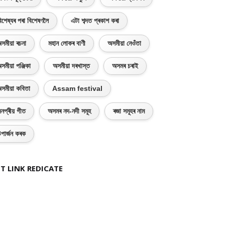
িশেষ্যৰ পৰা বিশেষণলৈ
এটা শব্দত প্ৰকাশ কৰা
সমীয়া ৰচনা
মহান লোকৰ বাণী
অসমীয়া নেওঁতা
সমীয়া পঞ্জিকা
অসমীয়া দৰখাস্ত
অসমৰ চৰাই
সমীয়া কবিতা
Assam festival
নপ্ৰীয় গীত
অসমৰ নদ-নদী সমূহ
ৰজা সমূহৰ নাম
পাৰ্জন কৰক
T LINK REDICATE