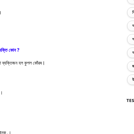
 ।
ব
অ
অ
্যক্তি কোন ?
অ
।
া ব্যক্তিজন হল কুশল কোঁৱৰ
জ
উ
য় ।
TES
 খানক .।