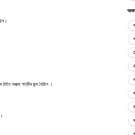
আমা
ছিল।
অ
স
অ
 ঠাইত মহাত্মা গান্ধীৰ জন্ম হৈছিল ।
ভ
ব
 ।
ক
গ