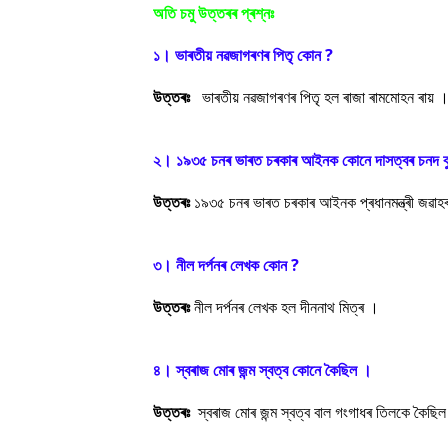
অতি চমু উত্তৰৰ প্ৰশ্নঃ
১। ভাৰতীয় নৱজাগৰণৰ পিতৃ কোন ?
উত্তৰঃ
ভাৰতীয় নৱজাগৰণৰ পিতৃ হল ৰাজা ৰামমোহন ৰায় 
২। ১৯৩৫ চনৰ ভাৰত চৰকাৰ আইনক কোনে দাসত্বৰ চনদ ব
উত্তৰঃ
১৯৩৫ চনৰ ভাৰত চৰকাৰ আইনক প্ৰধানমন্ত্ৰী জৱাহ
৩। নীল দৰ্পনৰ লেখক কোন ?
উত্তৰঃ
নীল দৰ্পনৰ লেখক হল দীননাথ মিত্ৰ ।
৪। স্বৰাজ মোৰ জন্ম স্বত্ব কোনে কৈছিল ।
উত্তৰঃ
স্বৰাজ মোৰ জন্ম স্বত্ব বাল গংগাধৰ তিলকে কৈছি