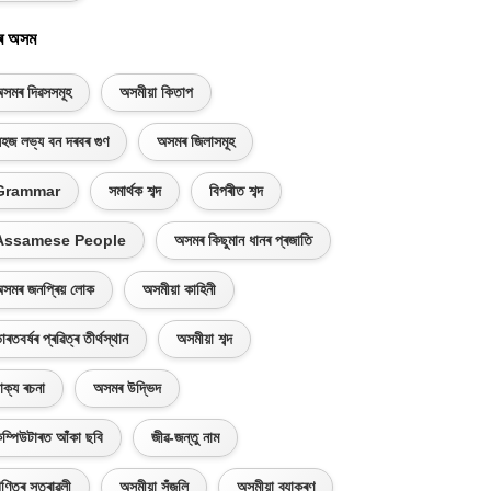
ৰ অসম
সমৰ দিৱসসমূহ
অসমীয়া কিতাপ
হজ লভ্য বন দৰবৰ গুণ
অসমৰ জিলাসমূহ
Grammar
সমাৰ্থক শব্দ
বিপৰীত শব্দ
Assamese People
অসমৰ কিছুমান ধানৰ প্ৰজাতি
সমৰ জনপ্ৰিয় লোক
অসমীয়া কাহিনী
াৰতবৰ্ষৰ প্ৰৱিত্ৰ তীৰ্থস্থান
অসমীয়া শব্দ
াক্য ৰচনা
অসমৰ উদ্ভিদ
ম্পিউটাৰত আঁকা ছবি
জীৱ-জন্তু নাম
ণিতৰ সূত্ৰাৱলী
অসমীয়া সঁজুলি
অসমীয়া ব্যাকৰণ