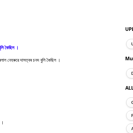
।
UP
ুলি কৈছিল ।
Mu
ৰলাল নেহৰুৱে দাসত্বৰ চনদ বুলি কৈছিল ।
AL
ল ।