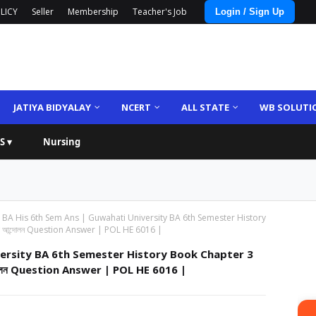
LICY
Seller
Membership
Teacher's Job
Login / Sign Up
JATIYA BIDYALAY
NCERT
ALL STATE
WB SOLUTI
S ▾
Nursing
BA His 6th Sem Ans | Guwahati University BA 6th Semester History
া আৰু আন্দোলন Question Answer | POL HE 6016 |
versity BA 6th Semester History Book Chapter 3
ু আন্দোলন Question Answer | POL HE 6016 |