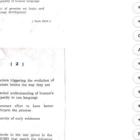
অ
স
অ
ভ
ব
ক
গ
ব