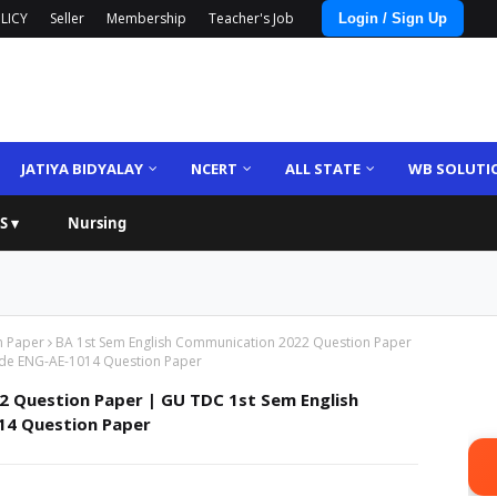
LICY
Seller
Membership
Teacher's Job
Login / Sign Up
JATIYA BIDYALAY
NCERT
ALL STATE
WB SOLUTI
S ▾
Nursing
n Paper
BA 1st Sem English Communication 2022 Question Paper
de ENG-AE-1014 Question Paper
2 Question Paper | GU TDC 1st Sem English
14 Question Paper