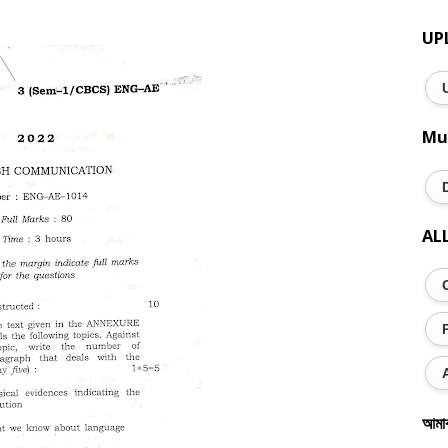
UP
Mu
AL
আমা