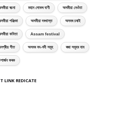
সমীয়া ৰচনা
মহান লোকৰ বাণী
অসমীয়া নেওঁতা
সমীয়া পঞ্জিকা
অসমীয়া দৰখাস্ত
অসমৰ চৰাই
সমীয়া কবিতা
Assam festival
নপ্ৰীয় গীত
অসমৰ নদ-নদী সমূহ
ৰজা সমূহৰ নাম
পাৰ্জন কৰক
T LINK REDICATE