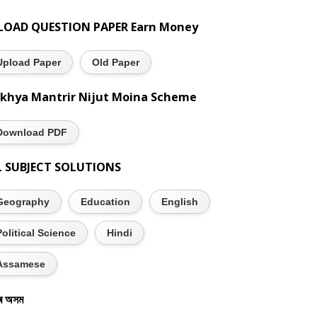
LOAD QUESTION PAPER Earn Money
Upload Paper
Old Paper
khya Mantrir Nijut Moina Scheme
Download PDF
L SUBJECT SOLUTIONS
Geography
Education
English
Political Science
Hindi
Assamese
ৰ অসম