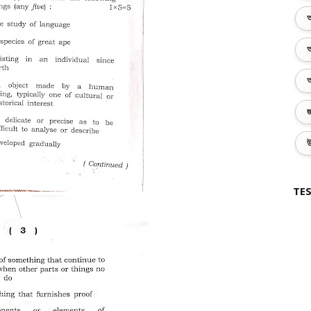
অ
অ
অ
জ
উ
TES