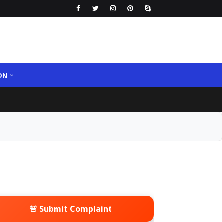
ON
🚨 Submit Complaint