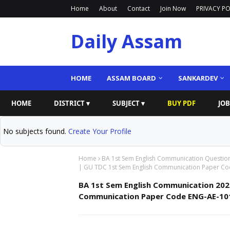
Home
About
Contact
Join Now
PRIVACY PO
Daily Assam
HOME
ASSAM BOARD
SANKARDEV
HOME
DISTRICT ▾
SUBJECT ▾
BUY PDF
JOB
No subjects found.
Create Your Profile
Home
BA 1st Sem English Communication Questio
| GU TDC 1st Sem English Communication Paper Co
BA 1st Sem English Communication 202
Communication Paper Code ENG-AE-10