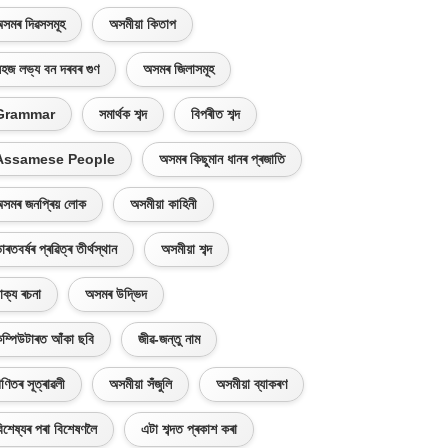
সমৰ দিৱসসমূহ
অসমীয়া কিতাপ
হজ লভ্য বন দৰবৰ গুণ
অসমৰ জিলাসমূহ
Grammar
সমাৰ্থক শব্দ
বিপৰীত শব্দ
Assamese People
অসমৰ কিছুমান ধানৰ প্ৰজাতি
সমৰ জনপ্ৰিয় লোক
অসমীয়া কাহিনী
াৰতবৰ্ষৰ প্ৰৱিত্ৰ তীৰ্থস্থান
অসমীয়া শব্দ
াক্য ৰচনা
অসমৰ উদ্ভিদ
ম্পিউটাৰত আঁকা ছবি
জীৱ-জন্তু নাম
ণিতৰ সূত্ৰাৱলী
অসমীয়া সঁজুলি
অসমীয়া ব্যাকৰণ
িশেষ্যৰ পৰা বিশেষণলৈ
এটা শব্দত প্ৰকাশ কৰা