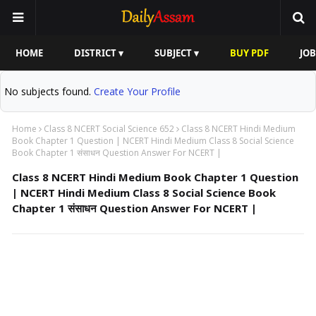
HOME
DISTRICT ▾
SUBJECT ▾
BUY PDF
JOB
No subjects found.
Create Your Profile
Home
Class 8 NCERT Social Science 652
Class 8 NCERT Hindi Medium
Book Chapter 1 Question | NCERT Hindi Medium Class 8 Social Science
Book Chapter 1 संसाधन Question Answer For NCERT |
Class 8 NCERT Hindi Medium Book Chapter 1 Question
| NCERT Hindi Medium Class 8 Social Science Book
Chapter 1 संसाधन Question Answer For NCERT |