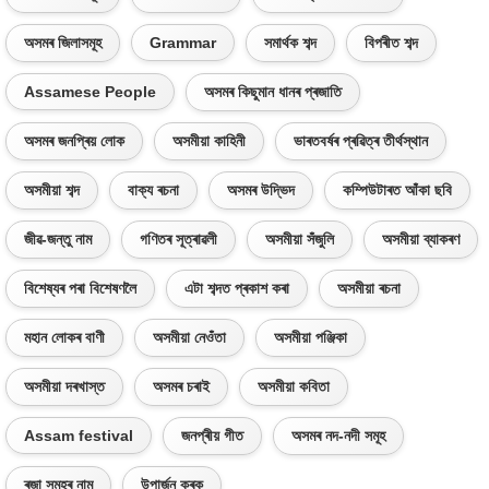
অসমৰ জিলাসমূহ
Grammar
সমাৰ্থক শব্দ
বিপৰীত শব্দ
Assamese People
অসমৰ কিছুমান ধানৰ প্ৰজাতি
অসমৰ জনপ্ৰিয় লোক
অসমীয়া কাহিনী
ভাৰতবৰ্ষৰ প্ৰৱিত্ৰ তীৰ্থস্থান
অসমীয়া শব্দ
বাক্য ৰচনা
অসমৰ উদ্ভিদ
কম্পিউটাৰত আঁকা ছবি
জীৱ-জন্তু নাম
গণিতৰ সূত্ৰাৱলী
অসমীয়া সঁজুলি
অসমীয়া ব্যাকৰণ
বিশেষ্যৰ পৰা বিশেষণলৈ
এটা শব্দত প্ৰকাশ কৰা
অসমীয়া ৰচনা
মহান লোকৰ বাণী
অসমীয়া নেওঁতা
অসমীয়া পঞ্জিকা
অসমীয়া দৰখাস্ত
অসমৰ চৰাই
অসমীয়া কবিতা
Assam festival
জনপ্ৰীয় গীত
অসমৰ নদ-নদী সমূহ
ৰজা সমূহৰ নাম
উপাৰ্জন কৰক