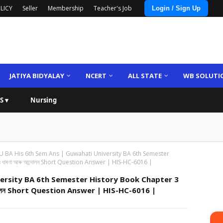
LICY
Seller
Membership
Teacher's Job
Login / Sign Up
JATIYA BIDYALAY
NCERT
ALL STATE
WB SOLUTI
S ▾
Nursing
U BA His 6th Sem Ans | Guwahati University BA 6th Semester
দ ঃ ধাৰণা আৰু আন্দোলন Short Question Answer | HIS-HC-6016 |
versity BA 6th Semester History Book Chapter 3
ৰু আন্দোলন Short Question Answer | HIS-HC-6016 |