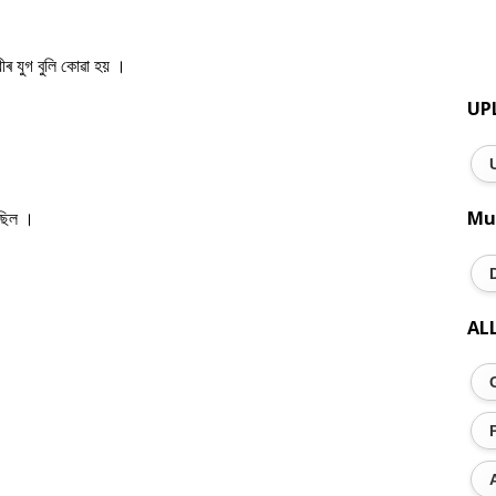
 যুগ বুলি কোৱা হয় ।
UP
ৈছিল ।
Mu
AL