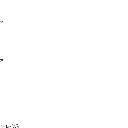
ৈছিল ।
।
 হল
্যাকাণ্ড হৈছিল ।