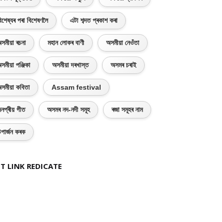
িশেষ্যৰ পৰা বিশেষণলৈ
এটা শব্দত প্ৰকাশ কৰা
সমীয়া ৰচনা
মহান লোকৰ বাণী
অসমীয়া নেওঁতা
সমীয়া পঞ্জিকা
অসমীয়া দৰখাস্ত
অসমৰ চৰাই
সমীয়া কবিতা
Assam festival
নপ্ৰীয় গীত
অসমৰ নদ-নদী সমূহ
ৰজা সমূহৰ নাম
পাৰ্জন কৰক
T LINK REDICATE