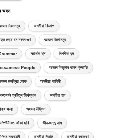
ৰ অসম
সমৰ দিৱসসমূহ
অসমীয়া কিতাপ
হজ লভ্য বন দৰবৰ গুণ
অসমৰ জিলাসমূহ
Grammar
সমাৰ্থক শব্দ
বিপৰীত শব্দ
Assamese People
অসমৰ কিছুমান ধানৰ প্ৰজাতি
সমৰ জনপ্ৰিয় লোক
অসমীয়া কাহিনী
াৰতবৰ্ষৰ প্ৰৱিত্ৰ তীৰ্থস্থান
অসমীয়া শব্দ
াক্য ৰচনা
অসমৰ উদ্ভিদ
ম্পিউটাৰত আঁকা ছবি
জীৱ-জন্তু নাম
ণিতৰ সূত্ৰাৱলী
অসমীয়া সঁজুলি
অসমীয়া ব্যাকৰণ