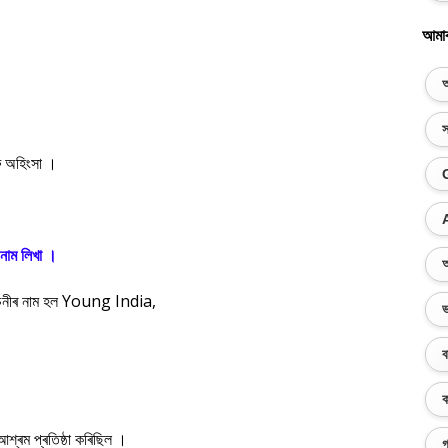
আমা
অ
স
ৰু অহিংসা ।
 নাম লিখা ।
অ
আলোচনীৰ নাম হল Young India,
ভ
ব
ক
শ্ৰম প্ৰতিষ্ঠা কৰিছিল ।
গ