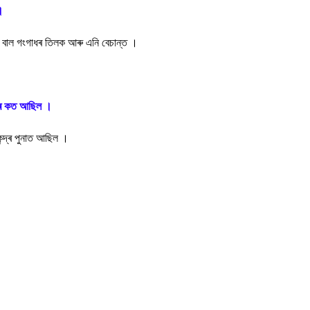
।
হল বাল গংগাধৰ তিলক আৰু এনি বেচান্ত ।
দ্ৰ কত আছিল ।
েন্দ্ৰ পুনাত আছিল ।
।