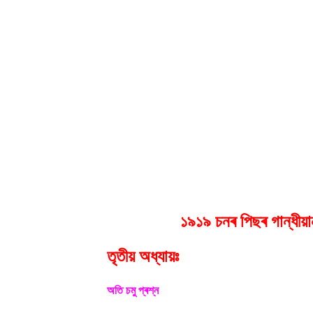
১৯১৯ চনৰ পিছৰ গান্ধীয়া
তৃতীয় অধ্যায়ঃ
অতি চমু প্ৰশ্ন