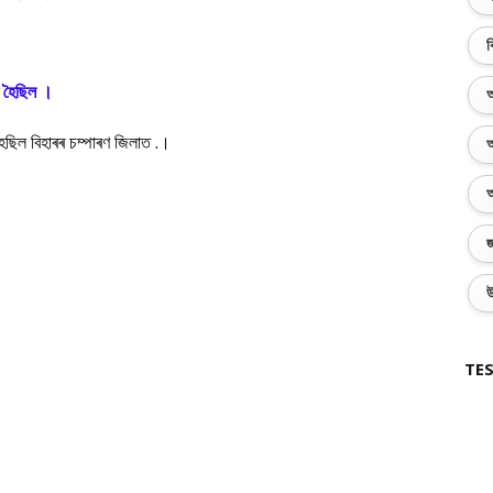
ব
 হৈছিল ।
অ
ছিল বিহাৰৰ চম্পাৰণ জিলাত .।
অ
অ
জ
উ
TES