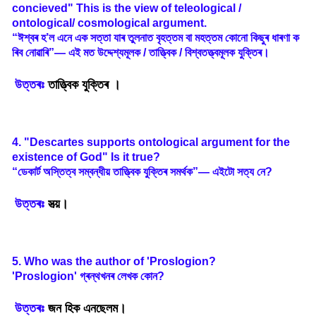
concieved" This is the view of teleological /
ontological/ cosmological argument.
“
ঈশ্বৰ
হ
’
ল
এনে
এক
সত্তা
যাৰ
তুলনাত
বৃহত্তম
বা
মহত্তম
কোনো
কিছুৰ
ধাৰণা
ক
ৰিব
নোৱাৰি
”—
এই
মত
উদ্দেশ্যমূলক
/
তাত্ত্বিক
/
বিশ্বতত্ত্বমূলক
যুক্তিৰ
।
উত্তৰঃ
তাত্ত্বিক যুক্তিৰ ।
4. "Descartes supports ontological argument for the
existence of God" Is it true?
“
ডেকার্ট
অস্তিত্ব
সম্বন্ধীয়
তাত্ত্বিক
যুক্তিৰ
সমৰ্থক
”—
এইটো
সত্য
নে
?
উত্তৰঃ
সত্য়।
5. Who was the author of 'Proslogion?
'Proslogion'
গ্ৰন্থখনৰ
লেখক
কোন
?
উত্তৰঃ
জন হিক এনছেলম।