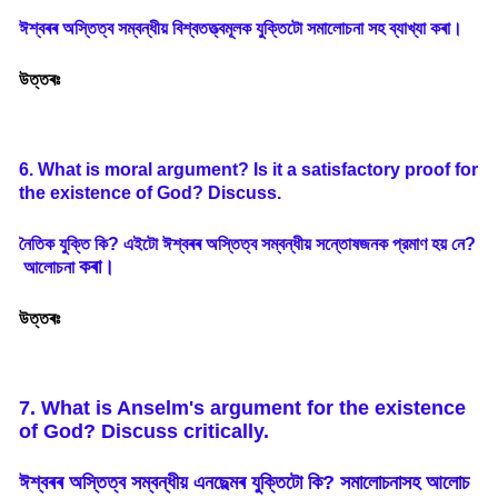
ঈশ্বৰৰ
অস্তিত্ব
সম্বন্ধীয়
বিশ্বতত্ত্বমূলক
যুক্তিটো
সমালোচনা
সহ
ব্যাখ্যা
কৰা
।
উত্তৰঃ
6. What is moral argument? Is it a satisfactory proof for
the existence of God? Discuss.
নৈতিক
যুক্তি
কি
?
এইটো
ঈশ্বৰৰ
অস্তিত্ব
সম্বন্ধীয়
সন্তোষজনক
প্রমাণ
হয়
নে
?
কৰা
।
আলোচনা
উত্তৰঃ
7. What is Anselm's argument for the existence
of God? Discuss critically.
ঈশ্বৰৰ
অস্তিত্ব
সম্বন্ধীয়
এনছেল্মৰ
যুক্তিটো
কি
?
সমালোচনাসহ
আলোচ