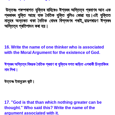
উত্তৰঃ পৰম্পৰাগত যুক্তিৰ বাহিৰেও ঈশ্বৰৰ অস্তিত্ব প্ৰমাণৰ আন এক
প্ৰকাৰৰ যুক্তি আছে যাক নৈতিক যুক্তি বুলিও কোৱা হয়।এই যুক্তিত
মানুহৰ অন্তৰত থকা নৈতিক বোধৰ বিশ্লষণৰ পৰাই ন্য়ায়পৰায়ণ ঈশ্বৰৰ
অস্তিত্ব প্ৰতিপাদন কৰা হয়।
16. Write the name of one thinker who is associated
with the Moral Argument for the existence of God.
ঈশ্বৰৰ
অস্তিত্ব
বিষয়ক
নৈতিক
প্ৰমাণ
বা
যুক্তিৰ
লগত
জড়িত
এগৰাকী
চিন্তাবিদৰ
নাম
লিখা
।
উত্তৰঃ ইমানুৱেল কান্ট।
17. "God is that than which nothing greater can be
thought." Who said this? Write the name of the
argument associated with it.