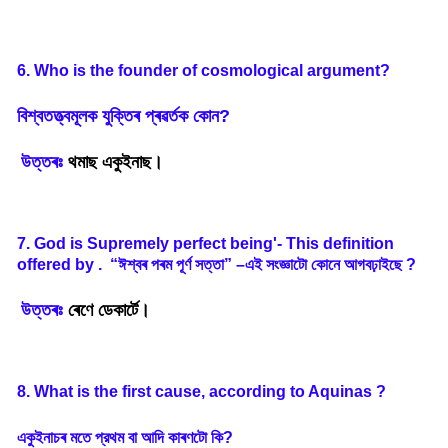
6. Who is the founder of cosmological argument?
বিশ্বতত্ত্বমূলক
যুক্তিৰ
প্ৰৱৰ্তক
কোন
?
উত্তৰঃ
থমাছ একুইনাছ।
7. God is Supremely perfect being'- This definition
offered by . “
ঈশ্বৰ
পৰম
পূৰ্ণ
সত্তা
”
–
এই
সংজ্ঞাটো
কোনে
আগবঢ়াইছে
?
উত্তৰঃ
ৰেণে ডেকাৰ্টে।
8. What is the first cause, according to Aquinas ?
একুইনাচৰ
মতে
প্রথম
বা
আদি
কাৰণটো
কি
?