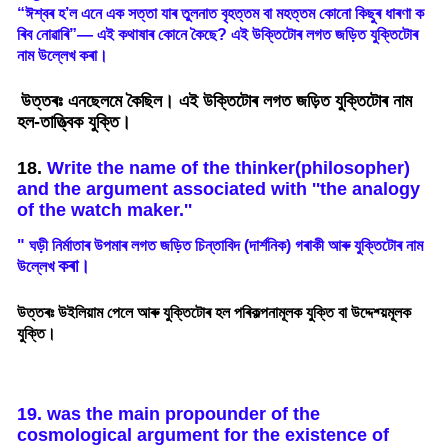
“
ঈশ্বৰ
হ
’
ল
এনে
এক
সত্তা
যাৰ
তুলনাত
বৃহত্তম
বা
মহত্তম
কোনো
কিছুৰ
ধাৰণা
ক
ৰিব
নোৱাৰি
”—
এই
কথাষাৰ
কোনে
কৈছে
?
এই
উক্তিটোৰ
লগত
জড়িত
যুক্তিটোৰ
নাম
উল্লেখ
কৰা
।
উত্তৰঃ এনছেলমে কৈছিল। এই উক্তিটোৰ লগত জড়িত যুক্তিটোৰ নাম
হল-তাত্ত্বিক যুক্তি।
18.
Write the name of the thinker(philosopher)
and the argument associated with ''the analogy
of the watch maker.''
"
ঘড়ী
নিৰ্মাতাৰ
উপমাৰ
লগত
জড়িত
চিন্তাবিদ
(
দার্শনিক
)
গৰাকী
আৰু
যুক্তিটোৰ
নাম
কৰা
।
উল্লেখ
উত্তৰঃ উইলিয়াম পেলে আৰু যুক্তিটোৰ হল পৰিকল্পনামূলক যুক্তি বা উদ্দেশ্য়মূলক
যুক্তি।
19. was the main propounder of the
cosmological argument for the existence
of