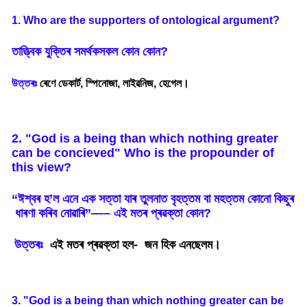
1. Who are the supporters of ontological argument?
তাত্ত্বিক
যুক্তিৰ
সমৰ্থকসকল
কোন
কোন
?
উত্তৰঃ
ৰেণে ডেকাৰ্ট, স্পিনোজা, লাইৱনিজ, হেগেল।
2. "God is a being than which nothing greater
can be concieved" Who is the propounder of
this view?
“
ঈশ্বৰ
হ
’
ল
এনে
এক
সত্তা
যাৰ
তুলনাত
বৃহত্তম
বা
মহত্তম
কোনো
কিছুৰ
ধাৰণা
কৰিব
নোৱাৰি
”—–
এই
মতৰ
প্ৰৱক্তা
কোন
?
উত্তৰঃ
এই মতৰ প্ৰৱক্তা হল- জন হিক এনছেলম।
3. "God is a being than which nothing greater can be