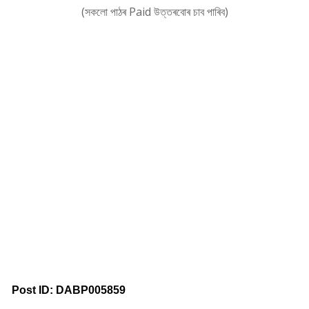
(সকলো পাঠৰ Paid উত্তৰবোৰ চাব পাৰিব)
Post ID:
DABP005859