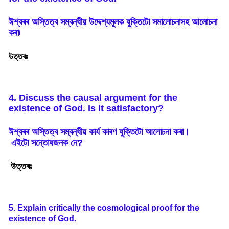
ঈশ্বৰৰ
অস্তিত্ব
সম্বন্ধীয়
উদ্দেশ্যমূলক
যুক্তিটো
সমালোচনাসহ
আলোচনা
কৰা৷
উত্তৰঃ
4. Discuss the causal argument for the
existence of God. Is it satisfactory?
ঈশ্বৰৰ
অস্তিত্ব
সম্বন্ধীয়
কাৰ্য
কাৰণ
যুক্তিটো
আলোচনা
কৰা
।
এইটো
সন্তোষজনক
নে
?
উত্তৰঃ
5. Explain critically the cosmological proof for the
existence of God.