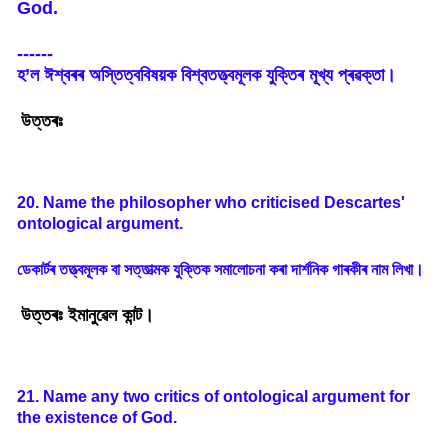
God.
-----
-
হ
’
ল
ঈশ্বৰৰ
অস্তিত্ববিষয়ক
বিশ্বতত্ত্বমূলক
যুক্তিৰ
মূখ্য
প্ৰৱক্তা
।
উত্তৰঃ
20. Name the philosopher who criticised Descartes'
ontological argument.
ডেকাৰ্টৰ
তত্ত্বমূলক
বা
সত্তাত্মক
যুক্তিক
সমালোচনা
কৰা
দার্শনিক
গাৰকীৰ
নাম
লিখা
।
উত্তৰঃ ইমানুৱেল কান্ট।
21. Name any two critics of ontological argument for
the existence of God.