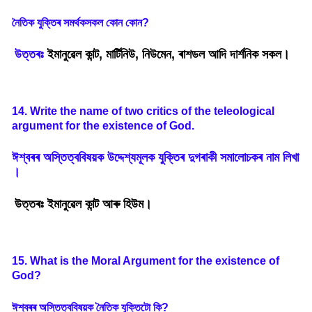
নৈতিক
যুক্তিৰ
সমৰ্থকসকল
কোন
কোন
?
উত্তৰঃ
ইমানুৱেল কান্ট, মাৰ্টিনিউ, নিউমেন, ৰাশডল আদি দাৰ্শনিক সকল।
14. Write the name of two critics of the teleological
argument for the existence of God.
ঈশ্বৰৰ
অস্তিত্ববিষয়ক
উদ্দেশ্যমূলক
যুক্তিৰ
দুগৰাকী
সমালোচকৰ
নাম
লিখা
।
উত্তৰঃ ইমানুৱেল কান্ট আৰু হিউম।
15. What is the Moral Argument for the existence of
God?
ঈশ্বৰৰ
অস্তিত্ববিষয়ক
নৈতিক
যুক্তিটো
কি
?