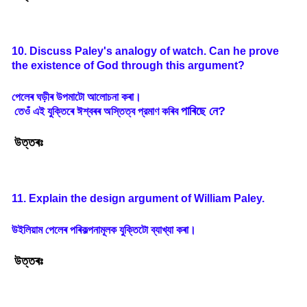
10. Discuss Paley's analogy of watch. Can he prove
the existence of God through this argument?
পেলেৰ
ঘড়ীৰ
উপমাটো
আলোচনা
কৰা
।
পাৰিছে
নে
?
তেওঁ
এই
যুক্তিৰে
ঈশ্বৰৰ
অস্তিত্ব
প্রমাণ
কৰিব
উত্তৰঃ
11. Explain the design argument of William Paley.
উইলিয়াম
পেলেৰ
পৰিকল্পনামূলক
যুক্তিটো
ব্যাখ্যা
কৰা
।
উত্তৰঃ