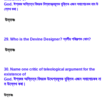
God.
ঈশ্বৰৰ
অস্তিত্ব
বিষয়ক
বিশ্বতত্ত্বমূলক
যুক্তিৰ
এজন
সমালোচকৰ
নাম
উ
ল্লেখ
কৰা
।
উত্তৰঃ
29. Who is the Devine Designer?
স্বৰ্গীয়
পৰিকল্পক
কোন
?
উত্তৰঃ
30. Name one critic of teleological argument for the
existence of
ঈশ্বৰৰ
অস্তিত্ব
বিষয়ক
উদ্দেশ্যমূলক
যুক্তিৰ
এজন
সমালোচকৰ
না
God.
ম
উল্লেখ
কৰা
।
উত্তৰঃ