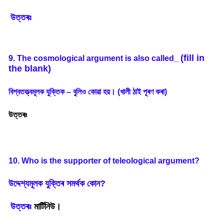
উত্তৰঃ
(fill in
9. The cosmological argument is also called_
the blank)
বিশ্বতত্ত্বমূলক
যুক্তিক
–
বুলিও
কোৱা
হয়
।
(
খালী
ঠাই
পূৰণ
কৰা
)
উত্তৰঃ
10. Who is the supporter of teleological argument?
উদ্দেশ্যমূলক
যুক্তিৰ
সমৰ্থক
কোন
?
উত্তৰঃ
মাৰ্টিনিউ।