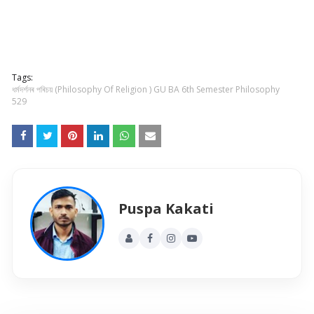
Tags:
ধৰ্মদৰ্শনৰ পৰিচয় (Philosophy Of Religion ) GU BA 6th Semester Philosophy
529
Puspa Kakati