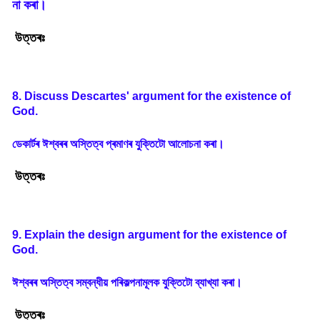
না
কৰা
।
উত্তৰঃ
8. Discuss Descartes' argument for the existence of
God.
ডেকাৰ্টৰ
ঈশ্বৰৰ
অস্তিত্ব
প্ৰমাণৰ
যুক্তিটো
আলোচনা
কৰা
।
উত্তৰঃ
9. Explain the design argument for the existence of
God.
ঈশ্বৰৰ
অস্তিত্ব
সম্বন্ধীয়
পৰিকল্পনামূলক
যুক্তিটো
ব্যাখ্যা
কৰা
।
উত্তৰঃ