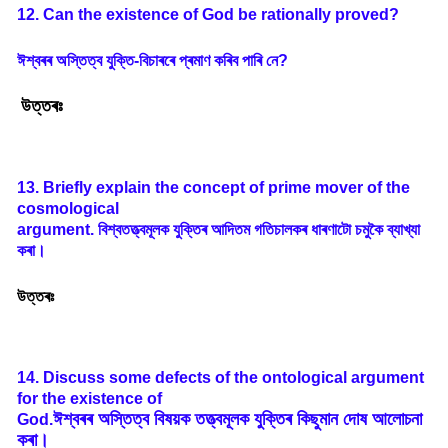
12. Can the existence of God be rationally proved?
ঈশ্বৰৰ
অস্তিত্ব
যুক্তি
-
বিচাৰৰে
প্ৰমাণ
কৰিব
পাৰি
নে
?
উত্তৰঃ
13. Briefly explain the concept of prime mover of the
cosmological
argument.
বিশ্বতত্ত্বমূলক
যুক্তিৰ
আদিতম
গতিচালকৰ
ধাৰণাটো
চমুকৈ
ব্যাখ্যা
কৰা
।
উত্তৰঃ
14. Discuss some defects of the ontological argument
for the existence of
ঈশ্বৰৰ
অস্তিত্ব
বিষয়ক
তত্ত্বমূলক
যুক্তিৰ
কিছুমান
দোষ
আলোচনা
God.
কৰা
।