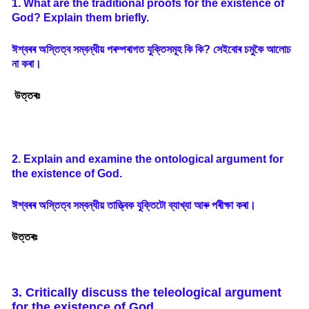
1. What are the traditional proofs for the existence of
God? Explain them briefly.
ঈশ্বৰৰ
অস্তিত্ব
সম্বন্ধীয়
পৰম্পৰাগত
যুক্তিসমূহ
কি
কি
?
সেইবোৰ
চমুকৈ
আলোচ
না
কৰা
।
উত্তৰঃ
2. Explain and examine the ontological argument for
the existence of God.
ঈশ্বৰৰ
অস্তিত্ব
সম্বন্ধীয়
তাত্ত্বিক
যুক্তিটো
ব্যাখ্যা
আৰু
পৰীক্ষা
কৰা
।
উত্তৰঃ
3. Critically discuss the teleological argument
for the existence of God.