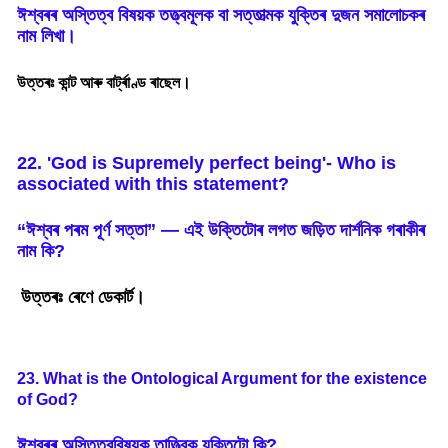
ঈশ্বৰৰ
অস্তিত্ব
বিষয়ক
তত্ত্বমূলক
বা
সত্তাত্মক
যুক্তিৰ
দুজন
সমালোচকৰ
নাম
লিখা
।
উত্তৰঃ কান্ট আৰু বাৰ্ট্ৰাণ্ড ৰাছেল।
22. 'God is Supremely perfect being'- Who is
associated with this statement?
“
ঈশ্বৰ
পৰম
পূর্ণ
সত্তা
”
—
এই
উক্তিটোৰ
লগত
জড়িত
দার্শনিক
গৰাকীৰ
নাম
কি
?
উত্তৰঃ ৰেণে ডেকাৰ্ট।
23. What is the Ontological Argument for the existence
of God?
ঈশ্বৰৰ
অস্তিত্ববিষয়ক
তাত্ত্বিক
যুক্তিটো
কি
?