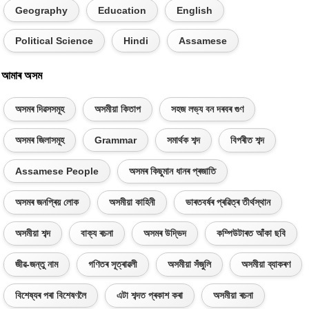
Geography
Education
English
Political Science
Hindi
Assamese
আমাৰ অসম
অসমৰ দিৱসসমূহ
অসমীয়া কিতাপ
সহজ লভ্য বন দৰবৰ গুণ
অসমৰ জিলাসমূহ
Grammar
সমাৰ্থক শব্দ
বিপৰীত শব্দ
Assamese People
অসমৰ কিছুমান ধানৰ প্ৰজাতি
অসমৰ জনপ্ৰিয় লোক
অসমীয়া কাহিনী
ভাৰতবৰ্ষৰ প্ৰৱিত্ৰ তীৰ্থস্থান
অসমীয়া শব্দ
বাক্য ৰচনা
অসমৰ উদ্ভিদ
কম্পিউটাৰত আঁকা ছবি
জীৱ-জন্তু নাম
গণিতৰ সূত্ৰাৱলী
অসমীয়া সঁজুলি
অসমীয়া ব্যাকৰণ
বিশেষ্যৰ পৰা বিশেষণলৈ
এটা শব্দত প্ৰকাশ কৰা
অসমীয়া ৰচনা