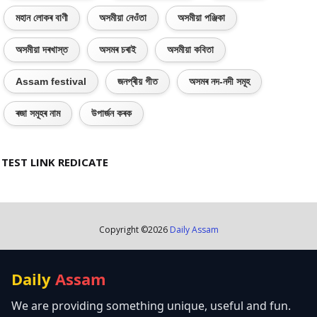
মহান লোকৰ বাণী
অসমীয়া নেওঁতা
অসমীয়া পঞ্জিকা
অসমীয়া দৰখাস্ত
অসমৰ চৰাই
অসমীয়া কবিতা
Assam festival
জনপ্ৰীয় গীত
অসমৰ নদ-নদী সমূহ
ৰজা সমূহৰ নাম
উপাৰ্জন কৰক
TEST LINK REDICATE
Copyright ©
2026
Daily Assam
Daily
Assam
We are providing something unique, useful and fun.