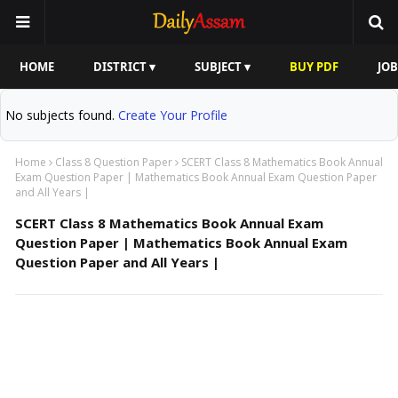
HOME
DISTRICT ▾
SUBJECT ▾
BUY PDF
JOB
No subjects found.
Create Your Profile
Home
Class 8 Question Paper
SCERT Class 8 Mathematics Book Annual
Exam Question Paper | Mathematics Book Annual Exam Question Paper
and All Years |
SCERT Class 8 Mathematics Book Annual Exam
Question Paper | Mathematics Book Annual Exam
Question Paper and All Years |