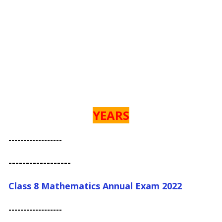
YEARS
------------------
------------------
Class 8 Mathematics Annual Exam 2022
------------------