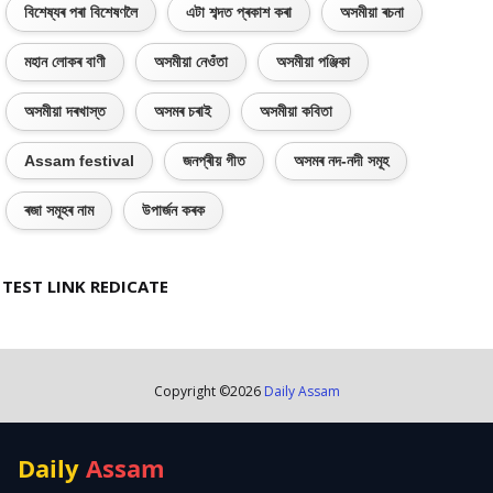
বিশেষ্যৰ পৰা বিশেষণলৈ
এটা শব্দত প্ৰকাশ কৰা
অসমীয়া ৰচনা
মহান লোকৰ বাণী
অসমীয়া নেওঁতা
অসমীয়া পঞ্জিকা
অসমীয়া দৰখাস্ত
অসমৰ চৰাই
অসমীয়া কবিতা
Assam festival
জনপ্ৰীয় গীত
অসমৰ নদ-নদী সমূহ
ৰজা সমূহৰ নাম
উপাৰ্জন কৰক
TEST LINK REDICATE
Copyright ©
2026
Daily Assam
Daily
Assam