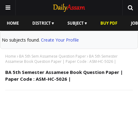
HOME
DISTRICT ▾
SUBJECT ▾
BUY PDF
JOB
No subjects found.
Create Your Profile
Home
BA 5th Sem Assamese Question Paper
BA 5th Semester
Assamese Book Question Paper | Paper Code : ASM-HC-5026 |
BA 5th Semester Assamese Book Question Paper |
Paper Code : ASM-HC-5026 |