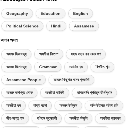
Geography
Education
English
Political Science
Hindi
Assamese
আমাৰ অসম
অসমৰ দিৱসসমূহ
অসমীয়া কিতাপ
সহজ লভ্য বন দৰবৰ গুণ
অসমৰ জিলাসমূহ
Grammar
সমাৰ্থক শব্দ
বিপৰীত শব্দ
Assamese People
অসমৰ কিছুমান ধানৰ প্ৰজাতি
অসমৰ জনপ্ৰিয় লোক
অসমীয়া কাহিনী
ভাৰতবৰ্ষৰ প্ৰৱিত্ৰ তীৰ্থস্থান
অসমীয়া শব্দ
বাক্য ৰচনা
অসমৰ উদ্ভিদ
কম্পিউটাৰত আঁকা ছবি
জীৱ-জন্তু নাম
গণিতৰ সূত্ৰাৱলী
অসমীয়া সঁজুলি
অসমীয়া ব্যাকৰণ