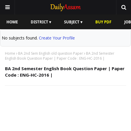
HOME
DISTRICT ▾
SUBJECT ▾
BUY PDF
JOB
No subjects found.
Create Your Profile
Home
BA 2nd Sem English old question Paper
BA 2nd Semester
English Book Question Paper | Paper Code : ENG-HC-2016 |
BA 2nd Semester English Book Question Paper | Paper
Code : ENG-HC-2016 |