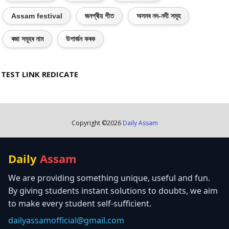
Assam festival
জনপ্ৰীয় গীত
অসমৰ নদ-নদী সমূহ
ৰজা সমূহৰ নাম
উপাৰ্জন কৰক
TEST LINK REDICATE
Copyright ©
2026
Daily Assam
Daily
Assam
We are providing something unique, useful and fun.
By giving students instant solutions to doubts, we aim
to make every student self-sufficient.
dailyassamofficial@gmail.com