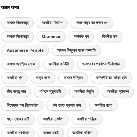
আমাৰ অসম
অসমৰ দিৱসসমূহ
অসমীয়া কিতাপ
সহজ লভ্য বন দৰবৰ গুণ
অসমৰ জিলাসমূহ
Grammar
সমাৰ্থক শব্দ
বিপৰীত শব্দ
Assamese People
অসমৰ কিছুমান ধানৰ প্ৰজাতি
অসমৰ জনপ্ৰিয় লোক
অসমীয়া কাহিনী
ভাৰতবৰ্ষৰ প্ৰৱিত্ৰ তীৰ্থস্থান
অসমীয়া শব্দ
বাক্য ৰচনা
অসমৰ উদ্ভিদ
কম্পিউটাৰত আঁকা ছবি
জীৱ-জন্তু নাম
গণিতৰ সূত্ৰাৱলী
অসমীয়া সঁজুলি
অসমীয়া ব্যাকৰণ
বিশেষ্যৰ পৰা বিশেষণলৈ
এটা শব্দত প্ৰকাশ কৰা
অসমীয়া ৰচনা
মহান লোকৰ বাণী
অসমীয়া নেওঁতা
অসমীয়া পঞ্জিকা
অসমীয়া দৰখাস্ত
অসমৰ চৰাই
অসমীয়া কবিতা