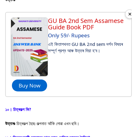
✕
GU BA 2nd Sem Assamese
Guide Book PDF
Only 59/- Rupees
এই কিতাপখনত GU BA 2nd sem দৰ্শন বিষয়ৰ
সম্পূর্ণ প্রশ্ন আৰু উত্তৰ দিয়া হ'ব।
Buy Now
১০। চিত্ৰকল্প কি?
উত্তৰঃ
চিত্ৰকল্প হৈছে-কল্পনাত আঁকি লোৱা এখন ছবি।