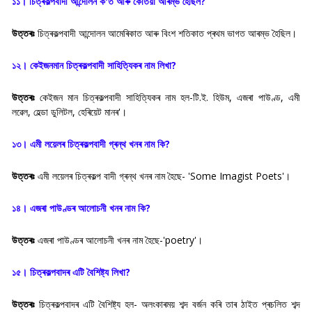
১১। চিত্ৰকল্পবাদী আন্দোলন ক'ত আৰু কেতিয়া আৰম্ভ হৈছিল?
উত্তৰঃ
চিত্ৰকল্পবাদী আন্দোলন আমেৰিকাত আৰু বিংশ শতিকাত প্ৰথম ভাগত আৰম্ভ হৈছিল।
১২। কেইজনমান চিত্ৰকল্পবাদী সাহিত্যিকৰ নাম লিখা?
উত্তৰঃ
কেইজন মান চিত্ৰকল্পবাদী সাহিত্যিকৰ নাম হল-টি.ই. হিউম, এজৰা পাউণ্ড, এমী
লৱেল, হেল্ডা ডুলিটল, হেৰিয়েট মানৰ'।
১৩। এমী লয়েলৰ চিত্ৰকল্পবাদী গ্ৰন্থ খনৰ নাম কি?
উত্তৰঃ
এমী লয়েলৰ চিত্ৰকল্প বাদী গ্ৰন্থ খনৰ নাম হৈছে- 'Some Imagist Poets'।
১৪। এজৰা পাউণ্ডৰ আলোচনী খনৰ নাম কি?
উত্তৰঃ
এজৰা পাউণ্ডৰ আলোচনী খনৰ নাম হৈছে-'poetry'।
১৫। চিত্ৰকল্পবাদৰ এটি বৈশিষ্ট্য লিখা?
উত্তৰঃ
চিত্ৰকল্পবাদৰ এটি বৈশিষ্ট্য হল- অলংকাৰময় শব্দ বৰ্জন কৰি তাৰ ঠাইত প্ৰচলিত শব্দ