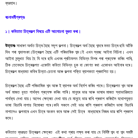
ব্যৱহাৰ।
ৰচনাধৰ্মীপ্ৰশ্নঃ
১। কবিতাত চিত্ৰকল্প বিষয়ে এটি আলোচনা যুগুত কৰা।
উত্তৰঃ
সাধাৰণ অৰ্থত চিত্ৰ হৈছে সদৃশ কল্পনা। চিত্ৰকল্প অৰ্থ হৈছে শব্দৰে মনত চিত্ৰ ছবি আঁকি
দিব পৰা শব্দালংকা।চিত্ৰকল্প হৈছে এটি পৰিভাষিক শব্দ।ই এখন স্বচ্ছ আইনা নিচিনা। এখন
আইনা সন্মুখত থিয় হৈ যি দৰে ছবি এখনৰ প্ৰতিফলন বিভিন্ন দিশৰ পৰা প্ৰত্যক্ষ কৰিব পাৰি,
ঠিক তেনেদৰে চিত্ৰকল্পত একোটা কবিতা বিভিন্ন চুক বা কোণত ৰখা একোখন আইনাৰ দৰে।
চিত্ৰকল্প মাধ্যমত কবিৰ চিন্তা-চেতনা আৰু কল্পনা শক্তি ব্যাপকতা প্ৰকাশিত হয়।
চিত্ৰকল্প হৈছে এটি পৰিভাষিক শব্দ আৰু ই ব্যাপক অৰ্থ নিৰ্দেশ কৰিব পাৰে। চিত্ৰকল্পত শব্দ আৰু
অৰ্থ মাজত বৃহত পাৰ্থক্য প্ৰত্যক্ষ কৰিব পাৰি। মানুহৰ ভাৱ আৰু ভাষাৰ মাজত স্বাভাৱিকতে
পাৰ্থক্য দেখা যায়। অলেখ ক্ষেত্ৰত দেখা যায় যে মানুহে ভাৱ ৰাখি প্ৰকাশ কৰিবলৈ যথোপযুক্ত
ভাষা বিচাৰি নাপায় বিমোৰত পৰে।কবি সকলে সেই ভাৱ ৰাশি প্ৰকাশ কৰিবলৈ ভাষা বিচাৰি
নাপালেও কল্পনাৰে এখন চিত্ৰ অংকন কৰে আৰু সেই চিত্ৰ মাধ্যমেৰে নিজৰ ভাৱ ৰাশি প্ৰকাশ
কৰে।
কবিতাত ব্যৱহৃত চিত্ৰকল্প ক্ষেত্ৰত এই কথা প্ৰায় লক্ষ্য কৰা যায় যে নিৰ্দিষ্ট শব্দ বা শব্দ সমষ্টি