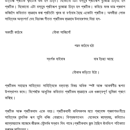
উত্তৰঃ প্ৰতীক শব্দটোৰ অৰ্থ হল চিহ্ন। যিকোনো এটা বস্তুৰ প্ৰতিৰূপ বুজোৱা চিহ্নই হল
প্ৰতীক। যিকোনো এটা বস্তুৰ প্ৰতিৰূপ বুজোৱা চিহ্ন হল প্ৰতীক। কবিয়ে মনৰ ভাৱ প্ৰকাশ
কৰিবলৈ কবিতাত ব্যৱহাৰ কৰা প্ৰতিটো শব্দৰ বা বৰ্ণবোৰ হৈছে একোটা প্ৰতীক। অসমীয়া লোক
সাহিত্যৰ অন্তগৰ্ত দেহ বিচাৰৰ গীতত প্ৰতীকৰ ব্যৱহাৰ উদাহৰণসহ দিয়া হল-
অকাঠী কাঠৰে
নৌকা সাজিলোঁ
পৱন কাঠৰে বঠা
স্বৰ্গক যাইবাৰ
যাৰ ইচছা আছে
নৌকাৰ কড়িতে উঠা।
প্ৰতীকৰ সহায়ৰে সাহিত্যত সাহিত্যিকে বক্তব্য বিষয় অধিক স্পষ্ট আৰু আকৰ্ষণীয় ৰূপত
উপস্থাপন কৰে। বিশেষকৈ আধুনিক কবিতাত প্ৰতীকৰ ব্যৱহাৰে এক গুৰুত্বপূৰ্ণ ভূমিকা গ্ৰহণ
কৰিছে।
প্ৰতীক আৰু প্ৰতীকবাদ একে নহয়। প্ৰতীকবাদী কবিসকলৰ মতে প্ৰত্যক্ষ প্ৰকাশভংগীয়ে
সাহিত্যৰ নান্দনিক ৰূপ তুলি ধৰিব নোৱাৰে। বিশ্বজগতখন যেনেদৰে ৰহস্যময়, কবিতাও
ৰহস্যময়তাৰ মাজেৰে জীৱনৰ সৌন্দৰ্যৰ সন্ধান দিব পাৰে।প্ৰতীকবাদ জন্ম হৈছিল ঊনবিংশ শতিকাত
ফ্ৰান্সৰ সাহিত্যত।