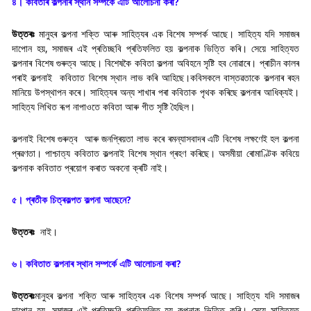
৪। কবিতাৰ কল্পনাৰ স্থান সম্পৰ্কে এটি আলোচনা কৰা?
উত্তৰঃ
মানুহৰ কল্পনা শক্তি আৰু সাহিত্যৰ এক বিশেষ সম্পৰ্ক আছে। সাহিত্য যদি সমাজৰ
দাপোন হয়, সমাজৰ এই প্ৰতিচ্ছবি প্ৰতিফলিত হয় কল্পনাক ভিত্তি কৰি। সেয়ে সাহিত্যত
কল্পনাৰ বিশেষ গুৰুত্ব আছে। বিশেষকৈ কবিতা কল্পনা অবিহনে সৃষ্টি হব নোৱাৰে। প্ৰাচীন কালৰ
পৰাই কল্পনাই কবিতাত বিশেষ স্থান লাভ কৰি আহিছে।কবিসকলে বাস্তৱতাকে কল্পনাৰ ৰহন
মানিয়ে উপস্থাপন কৰে। সাহিত্যৰ অন্য শাখাৰ পৰা কবিতাক পৃথক কৰিছে কল্পনাৰ আধিক্যই।
সাহিত্য লিখিত ৰূপ নাপাওতে কবিতা আৰু গীত সৃষ্টি হৈছিল।
কল্পনাই বিশেষ গুৰুত্ব আৰু জনপ্ৰিয়তা লাভ কৰে ৰমন্যাসবাদৰ এটি বিশেষ লক্ষণেই হল কল্পনা
প্ৰৱণতা। পাশ্চাত্য কবিতাত কল্পনাই বিশেষ স্থান গ্ৰহণ কৰিছে। অসমীয়া ৰোমাণ্টিক কবিয়ে
কল্পনাক কবিতাত প্ৰয়োগ কৰাত অকনো ক্ৰটি নাই।
৫। প্ৰতীক চিত্ৰকল্পত কল্পনা আছেনে?
উত্তৰঃ
নাই।
৬। কবিতাত কল্পনাৰ স্থান সম্পৰ্কে এটি আলোচনা কৰা?
উত্তৰঃ
মানুহৰ কল্পনা শক্তি আৰু সাহিত্যৰ এক বিশেষ সম্পৰ্ক আছে। সাহিত্য যদি সমাজৰ
দাপোন হয়, সমাজৰ এই প্ৰতিচ্ছবি প্ৰতিফলিত হয় কল্পনাক ভিত্তি কৰি। সেয়ে সাহিত্যত