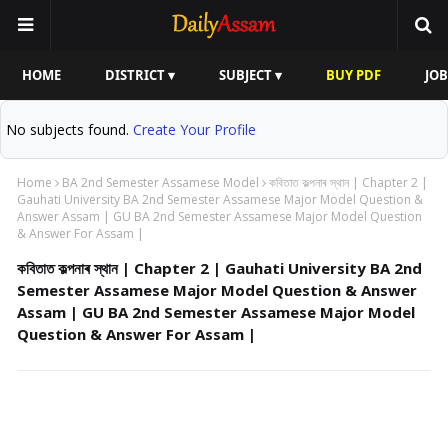
HOME
DISTRICT ▾
SUBJECT ▾
BUY PDF
JOB
No subjects found.
Create Your Profile
Home
BA 2nd Semester Assamese Model
কবিতাত কল্পনাৰ স্থান | Chapter 2 |
Gauhati University BA 2nd Semester Assamese Major Model Question &
Answer Assam | GU BA 2nd Semester Assamese Major Model Question
& Answer For Assam |
কবিতাত কল্পনাৰ স্থান | Chapter 2 | Gauhati University BA 2nd
Semester Assamese Major Model Question & Answer
Assam | GU BA 2nd Semester Assamese Major Model
Question & Answer For Assam |