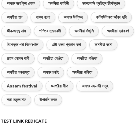
অসমৰ জনপ্ৰিয় লোক
অসমীয়া কাহিনী
ভাৰতবৰ্ষৰ প্ৰৱিত্ৰ তীৰ্থস্থান
অসমীয়া শব্দ
বাক্য ৰচনা
অসমৰ উদ্ভিদ
কম্পিউটাৰত আঁকা ছবি
জীৱ-জন্তু নাম
গণিতৰ সূত্ৰাৱলী
অসমীয়া সঁজুলি
অসমীয়া ব্যাকৰণ
বিশেষ্যৰ পৰা বিশেষণলৈ
এটা শব্দত প্ৰকাশ কৰা
অসমীয়া ৰচনা
মহান লোকৰ বাণী
অসমীয়া নেওঁতা
অসমীয়া পঞ্জিকা
অসমীয়া দৰখাস্ত
অসমৰ চৰাই
অসমীয়া কবিতা
Assam festival
জনপ্ৰীয় গীত
অসমৰ নদ-নদী সমূহ
ৰজা সমূহৰ নাম
উপাৰ্জন কৰক
TEST LINK REDICATE