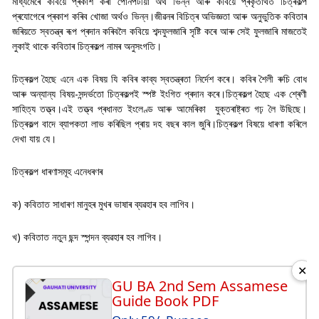
মাধ্যমেৰে কবিয়ে প্ৰকাশ কৰা পোনপটীয়া অৰ্থ ভিন্ন আৰু কবিয়ে প্ৰকৃতাৰ্থত চিত্ৰকল্প
প্ৰযোগেৰে প্ৰকাশ কৰিব খোজা অৰ্থও ভিন্ন।জীৱনৰ বিচিত্ৰ অভিজ্ঞতা আৰু অনুভুতিক কবিতাৰ
জৰিয়তে স্বতন্ত্ৰ ৰূপ প্ৰদান কৰিবলৈ কবিয়ে শব্দফুলজাৰি সৃষ্টি কৰে আৰু সেই ফুলজাৰি মাজতেই
লুকাই থাকে কবিতাৰ চিত্ৰকল্প নামৰ অনুসংগতি।
চিত্ৰকল্প হৈছে এনে এক বিষয় যি কবিৰ কাব্য স্বতন্ত্ৰতা নিৰ্দেশ কৰে। কবিৰ শৈলী ৰুচি বোধ
আৰু অন্যান্য বিষয়-সন্দৰ্ভতো চিত্ৰকল্পই স্পষ্ট ইংগিত প্ৰদান কৰে।চিত্ৰকল্প হৈছে এক শ্ৰেণী
সাহিত্য তত্ত্ব।এই তত্ত্ব প্ৰধানত ইংলেণ্ড আৰু আমেৰিকা যুক্তৰাষ্ট্ৰত গঢ় লৈ উছিছে।
চিত্ৰকল্প বাদে ব্যাপকতা লাভ কৰিছিল প্ৰায় দহ বছৰ কাল জুৰি।চিত্ৰকল্প বিষয়ে ধাৰণা কৰিলে
দেখা যায় যে।
চিত্ৰকল্প ধাৰণাসমূহ এনেধৰণৰ
ক) কবিতাত সাধাৰণ মানুহৰ মুখৰ ভাষাৰ ব্যৱহাৰ হব লাগিব।
খ) কবিতাত নতুন ছন্দ স্পন্দন ব্যৱহাৰ হব লাগিব।
✕
GU BA 2nd Sem Assamese
Guide Book PDF