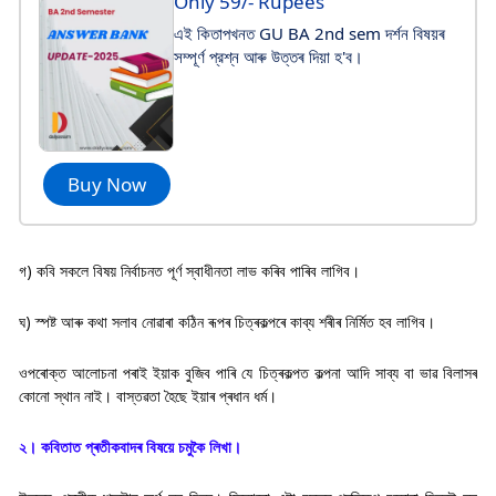
Only 59/- Rupees
এই কিতাপখনত GU BA 2nd sem দৰ্শন বিষয়ৰ
সম্পূর্ণ প্রশ্ন আৰু উত্তৰ দিয়া হ'ব।
Buy Now
গ) কবি সকলে বিষয় নিৰ্বাচনত পূৰ্ণ স্বাধীনতা লাভ কৰিব পাৰিব লাগিব।
ঘ) স্পষ্ট আৰু কথা সলাব নোৱাৰা কঠিন ৰূপৰ চিত্ৰকল্পৰে কাব্য শৰীৰ নিৰ্মিত হব লাগিব।
ওপৰোক্ত আলোচনা পৰাই ইয়াক বুজিব পাৰি যে চিত্ৰকল্পত কল্পনা আদি সাব্য বা ভাৱ বিলাসৰ
কোনো স্থান নাই। বাস্তৱতা হৈছে ইয়াৰ প্ৰধান ধৰ্ম।
২। কবিতাত প্ৰতীকবাদৰ বিষয়ে চমুকৈ লিখা।