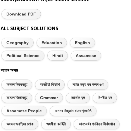
Download PDF
ALL SUBJECT SOLUTIONS
Geography
Education
English
Political Science
Hindi
Assamese
আমাৰ অসম
অসমৰ দিৱসসমূহ
অসমীয়া কিতাপ
সহজ লভ্য বন দৰবৰ গুণ
অসমৰ জিলাসমূহ
Grammar
সমাৰ্থক শব্দ
বিপৰীত শব্দ
Assamese People
অসমৰ কিছুমান ধানৰ প্ৰজাতি
অসমৰ জনপ্ৰিয় লোক
অসমীয়া কাহিনী
ভাৰতবৰ্ষৰ প্ৰৱিত্ৰ তীৰ্থস্থান