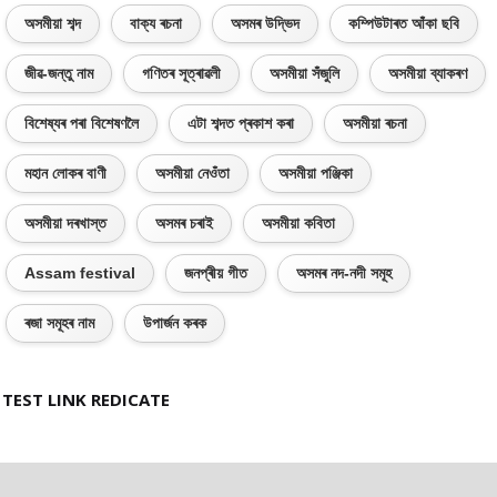
অসমীয়া শব্দ
বাক্য ৰচনা
অসমৰ উদ্ভিদ
কম্পিউটাৰত আঁকা ছবি
জীৱ-জন্তু নাম
গণিতৰ সূত্ৰাৱলী
অসমীয়া সঁজুলি
অসমীয়া ব্যাকৰণ
বিশেষ্যৰ পৰা বিশেষণলৈ
এটা শব্দত প্ৰকাশ কৰা
অসমীয়া ৰচনা
মহান লোকৰ বাণী
অসমীয়া নেওঁতা
অসমীয়া পঞ্জিকা
অসমীয়া দৰখাস্ত
অসমৰ চৰাই
অসমীয়া কবিতা
Assam festival
জনপ্ৰীয় গীত
অসমৰ নদ-নদী সমূহ
ৰজা সমূহৰ নাম
উপাৰ্জন কৰক
TEST LINK REDICATE