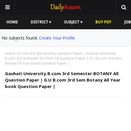
HOME
DISTRICT ▾
SUBJECT ▾
BUY PDF
JOB
No subjects found.
Create Your Profile
Home
B.com 3rd Sem Botany Question Paper
Gauhati University
B.com 3rd Semester BOTANY All Question Paper | G.U B.com 3rd Sem
Botany All Year book Question Paper |
Gauhati University B.com 3rd Semester BOTANY All
Question Paper | G.U B.com 3rd Sem Botany All Year
book Question Paper |