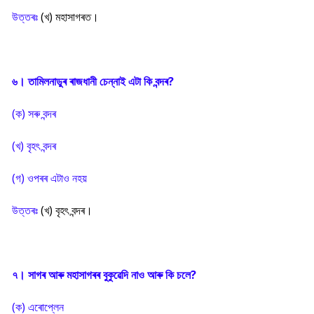
উত্তৰঃ
(খ) মহাসাগৰত।
৬। তামিলনাডুৰ ৰাজধানী চেন্নাই এটা কি বন্দৰ?
(ক) সৰু বন্দৰ
(খ) বৃহৎ বন্দৰ
(গ) ওপৰৰ এটাও নহয়
উত্তৰঃ
(খ) বৃহৎ বন্দৰ।
৭। সাগৰ আৰু মহাসাগৰৰ বুকুৱেদি নাও আৰু কি চলে?
(ক) এৰোপ্লেন