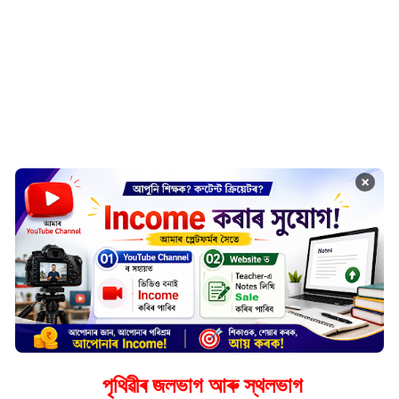
×
পৃথিৱীৰ জলভাগ আৰু স্থলভাগ