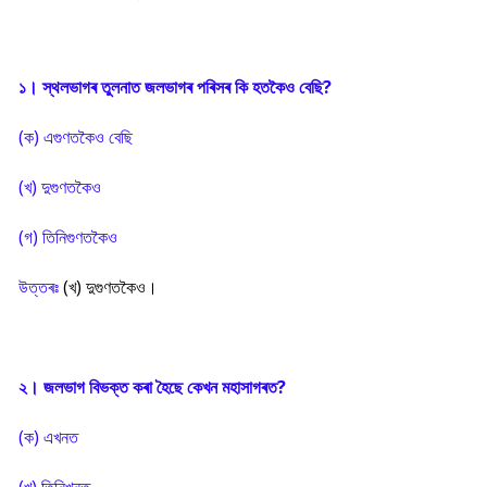
১। স্থলভাগৰ তুলনাত জলভাগৰ পৰিসৰ কি হতকৈও বেছি?
(ক) এগুণতকৈও বেছি
(খ) দুগুণতকৈও
(গ) তিনিগুণতকৈও
উত্তৰঃ
(খ) দুগুণতকৈও।
২। জলভাগ বিভক্ত কৰা হৈছে কেখন মহাসাগৰত?
(ক) এখনত