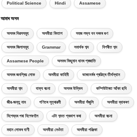
Political Science
Hindi
Assamese
আমাৰ অসম
অসমৰ দিৱসসমূহ
অসমীয়া কিতাপ
সহজ লভ্য বন দৰবৰ গুণ
অসমৰ জিলাসমূহ
Grammar
সমাৰ্থক শব্দ
বিপৰীত শব্দ
Assamese People
অসমৰ কিছুমান ধানৰ প্ৰজাতি
অসমৰ জনপ্ৰিয় লোক
অসমীয়া কাহিনী
ভাৰতবৰ্ষৰ প্ৰৱিত্ৰ তীৰ্থস্থান
অসমীয়া শব্দ
বাক্য ৰচনা
অসমৰ উদ্ভিদ
কম্পিউটাৰত আঁকা ছবি
জীৱ-জন্তু নাম
গণিতৰ সূত্ৰাৱলী
অসমীয়া সঁজুলি
অসমীয়া ব্যাকৰণ
বিশেষ্যৰ পৰা বিশেষণলৈ
এটা শব্দত প্ৰকাশ কৰা
অসমীয়া ৰচনা
মহান লোকৰ বাণী
অসমীয়া নেওঁতা
অসমীয়া পঞ্জিকা