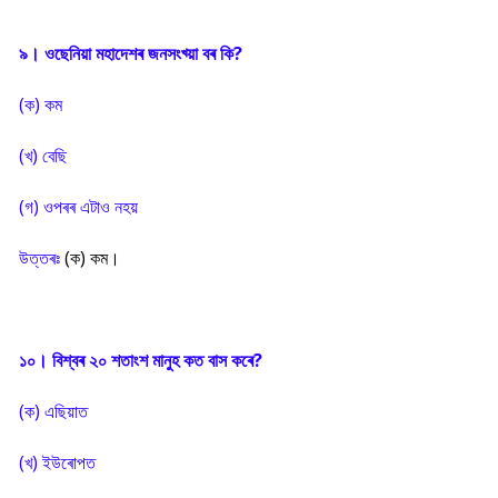
৯। ওছেনিয়া মহাদেশৰ জনসংখ্য়া বৰ কি?
(ক) কম
(খ) বেছি
(গ) ওপৰৰ এটাও নহয়
উত্তৰঃ
(ক) কম।
১০। বিশ্বৰ ২০ শতাংশ মানুহ কত বাস কৰে?
(ক) এছিয়াত
(খ) ইউৰোপত