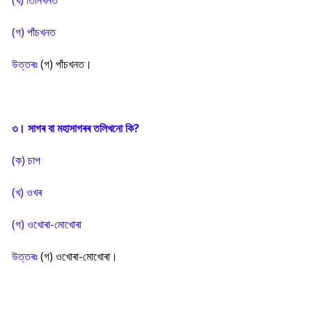
(খ) তিনিখনত
(গ) পাঁচখনত
উত্তৰঃ
(গ) পাঁচখনত।
৩। সাগৰ বা মহাসাগৰৰ তলিখনো কি?
(ক) চাপ
(খ) ওখৰ
(গ) ওখোৰা-মোখোৰা
উত্তৰঃ
(গ) ওখোৰা-মোখোৰা।