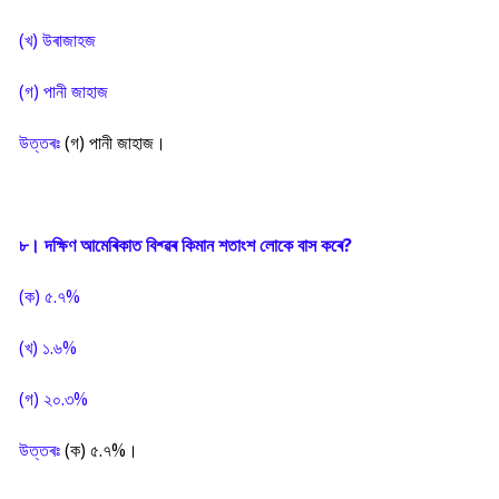
(খ) উৰাজাহজ
(গ) পানী জাহাজ
উত্তৰঃ
(গ) পানী জাহাজ।
৮। দক্ষিণ আমেৰিকাত বিশ্ৱৰ কিমান শতাংশ লোকে বাস কৰে?
(ক) ৫.৭%
(খ) ১.৬%
(গ) ২০.৩%
উত্তৰঃ
(ক) ৫.৭%।