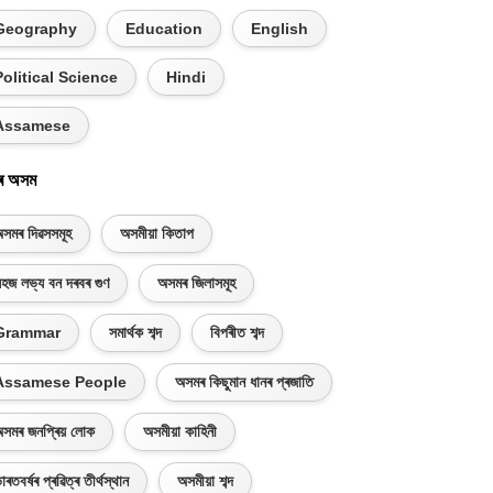
Geography
Education
English
Political Science
Hindi
Assamese
ৰ অসম
সমৰ দিৱসসমূহ
অসমীয়া কিতাপ
হজ লভ্য বন দৰবৰ গুণ
অসমৰ জিলাসমূহ
Grammar
সমাৰ্থক শব্দ
বিপৰীত শব্দ
Assamese People
অসমৰ কিছুমান ধানৰ প্ৰজাতি
সমৰ জনপ্ৰিয় লোক
অসমীয়া কাহিনী
াৰতবৰ্ষৰ প্ৰৱিত্ৰ তীৰ্থস্থান
অসমীয়া শব্দ