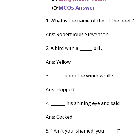
👉
MCQs Answer
1. What is the name of the of the poet ?
Ans: Robert louis Stevenson .
2. A bird with a ______ bill .
Ans: Yellow .
3. ______ upon the window sill ?
Ans: Hopped .
4. _______ his shining eye and said :
Ans: Cocked .
5. " Ain't you 'shamed, you _____ ?'