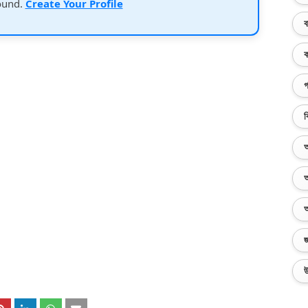
ound.
Create Your Profile
ব
ক
গ
ব
অ
অ
অ
জ
উ