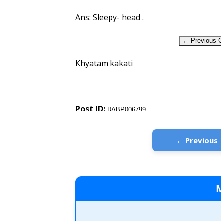
Ans: Sleepy- head .
← Previous C
Khyatam kakati
Post ID:
DABP006799
← Previous