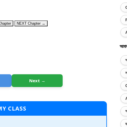
hapter
NEXT Chapter →
আমা
অ
স
Next →
MY CLASS
অ
ভ