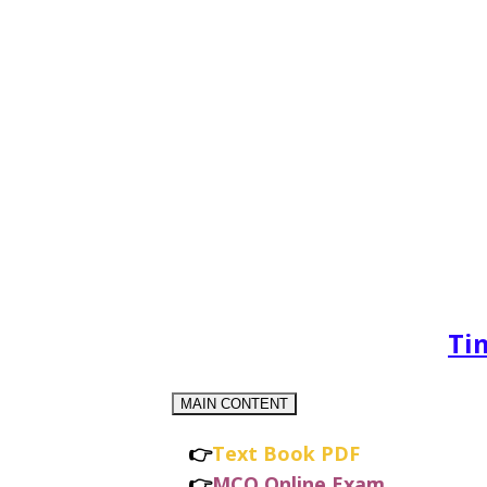
Ti
MAIN CONTENT
👉
Text Book PDF
👉
MCQ Online Exam