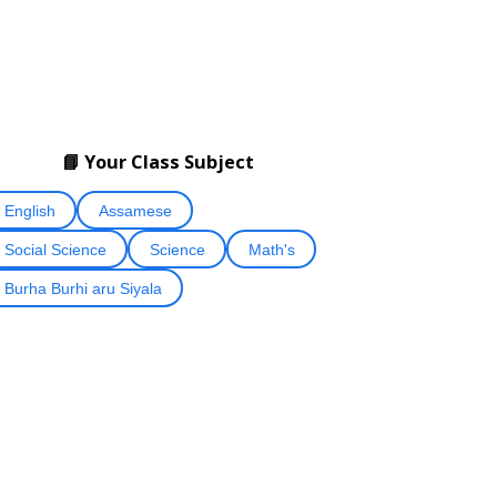
📘 Your Class Subject
English
Assamese
Social Science
Science
Math's
Burha Burhi aru Siyala