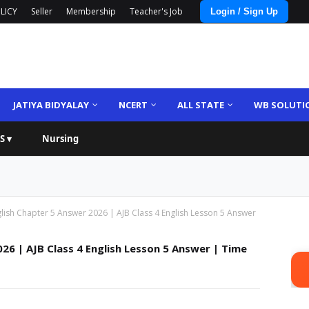
LICY
Seller
Membership
Teacher's Job
Login / Sign Up
JATIYA BIDYALAY
NCERT
ALL STATE
WB SOLUTI
S ▾
Nursing
glish Chapter 5 Answer 2026 | AJB Class 4 English Lesson 5 Answer
026 | AJB Class 4 English Lesson 5 Answer | Time