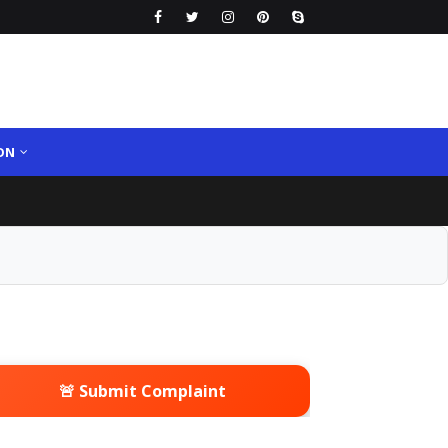
ON
🚨 Submit Complaint