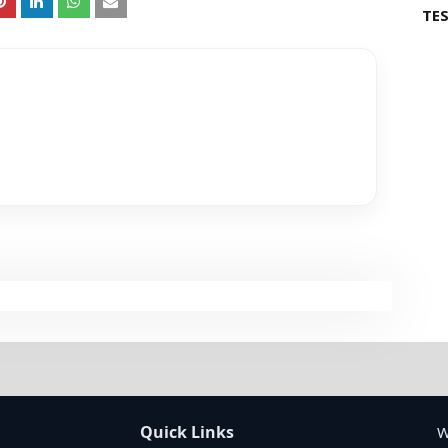
TES
Quick Links
W