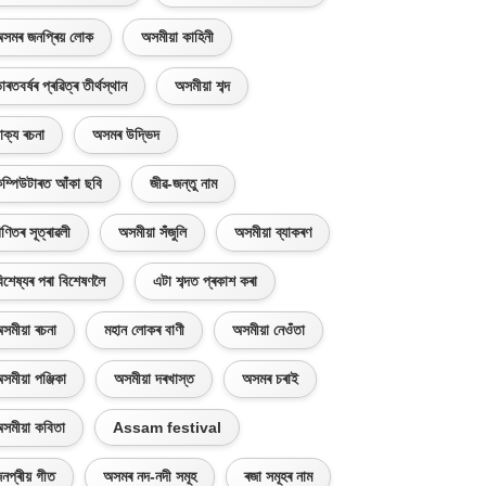
সমৰ জনপ্ৰিয় লোক
অসমীয়া কাহিনী
াৰতবৰ্ষৰ প্ৰৱিত্ৰ তীৰ্থস্থান
অসমীয়া শব্দ
াক্য ৰচনা
অসমৰ উদ্ভিদ
ম্পিউটাৰত আঁকা ছবি
জীৱ-জন্তু নাম
ণিতৰ সূত্ৰাৱলী
অসমীয়া সঁজুলি
অসমীয়া ব্যাকৰণ
িশেষ্যৰ পৰা বিশেষণলৈ
এটা শব্দত প্ৰকাশ কৰা
সমীয়া ৰচনা
মহান লোকৰ বাণী
অসমীয়া নেওঁতা
সমীয়া পঞ্জিকা
অসমীয়া দৰখাস্ত
অসমৰ চৰাই
সমীয়া কবিতা
Assam festival
নপ্ৰীয় গীত
অসমৰ নদ-নদী সমূহ
ৰজা সমূহৰ নাম