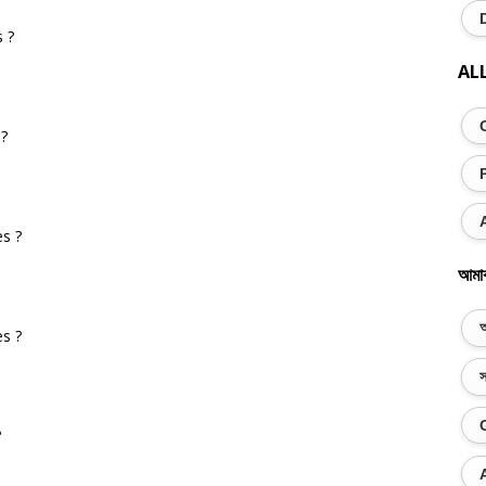
 ?
AL
 ?
s ?
আমা
অ
s ?
স
?