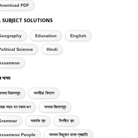
Download PDF
L SUBJECT SOLUTIONS
Geography
Education
English
Political Science
Hindi
Assamese
ৰ অসম
সমৰ দিৱসসমূহ
অসমীয়া কিতাপ
হজ লভ্য বন দৰবৰ গুণ
অসমৰ জিলাসমূহ
Grammar
সমাৰ্থক শব্দ
বিপৰীত শব্দ
Assamese People
অসমৰ কিছুমান ধানৰ প্ৰজাতি