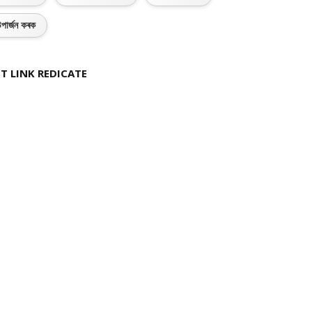
পাৰ্জন কৰক
T LINK REDICATE