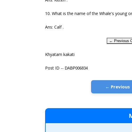
10. What is the name of the Whale's young o
Ans: Calf .
← Previous C
Khyatam kakati
Post ID --
DABP006834
← Previous