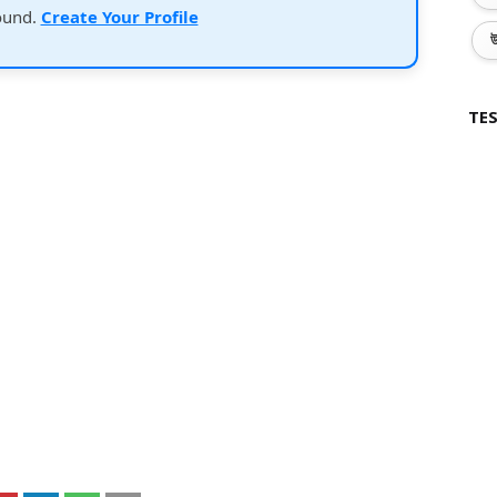
ound.
Create Your Profile
উ
TES