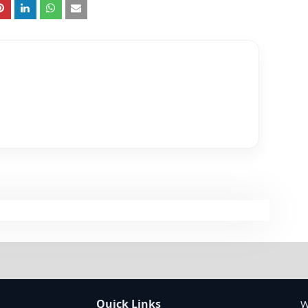
Quick Links
W