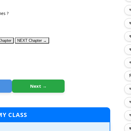
অ
nes ?
ভ
ব
hapter
NEXT Chapter →
ক
গ
ব
Next →
অ
অ
MY CLASS
অ
জ