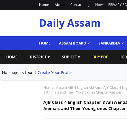
Home
About
Contact
Join Now
PRIVACY PO
Daily Assam
HOME
ASSAM BOARD
SANKARDEV
HOME
DISTRICT ▾
SUBJECT ▾
BUY PDF
JOB
No subjects found.
Create Your Profile
Home
Assam AJB 4 English AM Ans
AJB Class 4 En
| Animals and Their Young ones Chapter Answer
AJB Class 4 English Chapter 8 Answer 20
Animals and Their Young ones Chapter