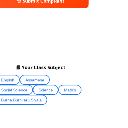
🚨 Submit Complaint
📘 Your Class Subject
English
Assamese
Social Science
Science
Math's
Burha Burhi aru Siyala