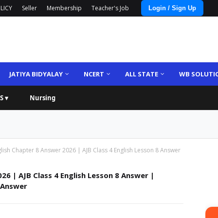
LICY
Seller
Membership
Teacher's Job
Login / Sign Up
JATIYA BIDYALAY
NCERT
ALL STATE
WB SOLUTI
S ▾
Nursing
glish Chapter 8 Answer 2026 | AJB Class 4 English Lesson 8 Answer
26 | AJB Class 4 English Lesson 8 Answer |
 Answer