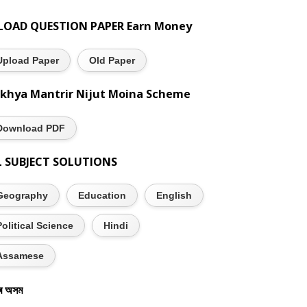
LOAD QUESTION PAPER Earn Money
Upload Paper
Old Paper
khya Mantrir Nijut Moina Scheme
Download PDF
L SUBJECT SOLUTIONS
Geography
Education
English
Political Science
Hindi
Assamese
ৰ অসম