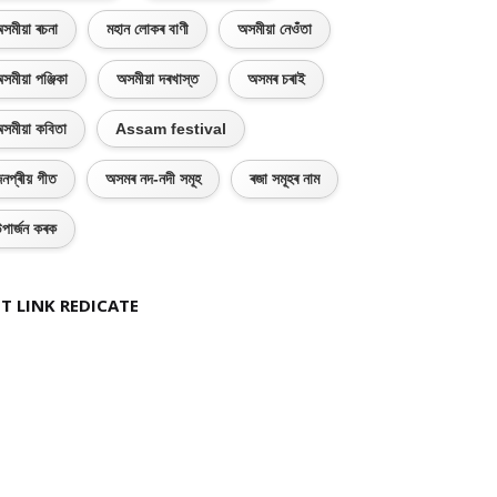
সমীয়া ৰচনা
মহান লোকৰ বাণী
অসমীয়া নেওঁতা
সমীয়া পঞ্জিকা
অসমীয়া দৰখাস্ত
অসমৰ চৰাই
সমীয়া কবিতা
Assam festival
নপ্ৰীয় গীত
অসমৰ নদ-নদী সমূহ
ৰজা সমূহৰ নাম
পাৰ্জন কৰক
T LINK REDICATE