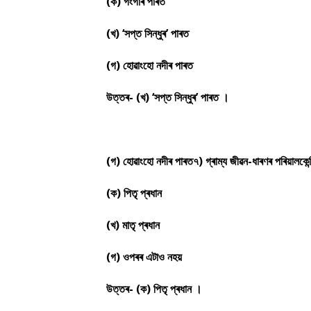
(ক) গংগাৰ পাৰত
(খ) ‘সপ্ত সিন্ধুৰ’ পাৰত
(গ) হোৱাংহো নদীৰ পাৰত
উত্তৰ- (খ) ‘সপ্ত সিন্ধুৰ’ পাৰত ।
(গ) হোৱাংহো নদীৰ পাৰত৭) গ্ৰাম্য জীৱন-ধাৰণৰ পৰিয়ালকেন
(ক) পিতৃ প্ৰধান
(খ) মাতৃ প্ৰধান
(গ) ওপৰৰ এটাও নহয়
উত্তৰ- (ক) পিতৃ প্ৰধান ।