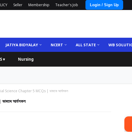
LICY
Seller
Membership
Teacher's Job
Login / Sign Up
JATIYA BIDYALAY
NCERT
ALL STATE
WB SOLUTI
S ▾
Nursing
ial Science Chapter 5 MCQs | ভাৰতৰ আৰ্যসকল
ভাৰতৰ আৰ্যসকল