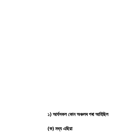
১) আৰ্যসকল কোন অঞ্চলৰ পৰা আহিছিল
(ক) মধ্য এছিয়া