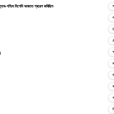
উত্তৰ-পশ্চিম দিশেদি ভাৰতত প্ৰৱেশ কৰিছিল
অ
স
অ
 ।
ভ
ব
ক
গ
ব