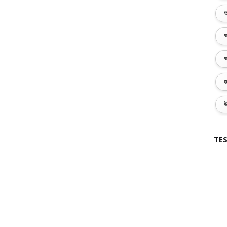
অ
অ
অ
জ
উ
TES