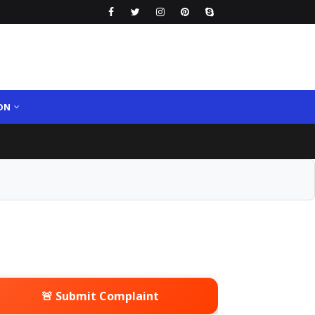
ON
🚨 Submit Complaint