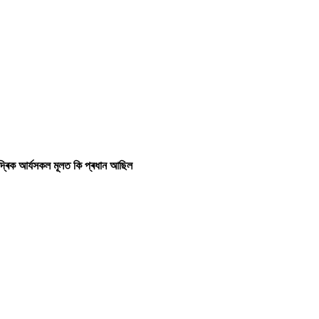
্দ্ৰিক আৰ্যসকল মূলত কি প্ৰধান আছিল