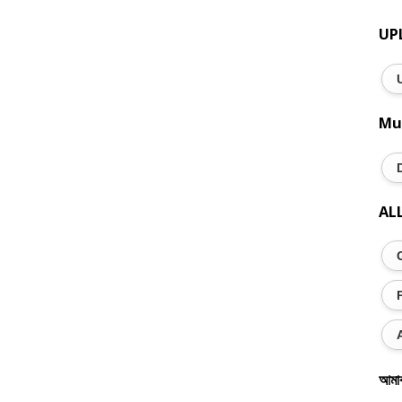
UP
Mu
AL
আমা