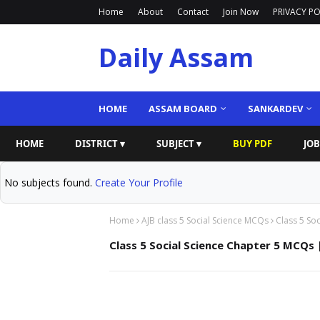
Home
About
Contact
Join Now
PRIVACY PO
Daily Assam
HOME
ASSAM BOARD
SANKARDEV
HOME
DISTRICT ▾
SUBJECT ▾
BUY PDF
JOB
No subjects found.
Create Your Profile
Home
AJB class 5 Social Science MCQs
Class 5 Soc
Class 5 Social Science Chapter 5 MCQs | 