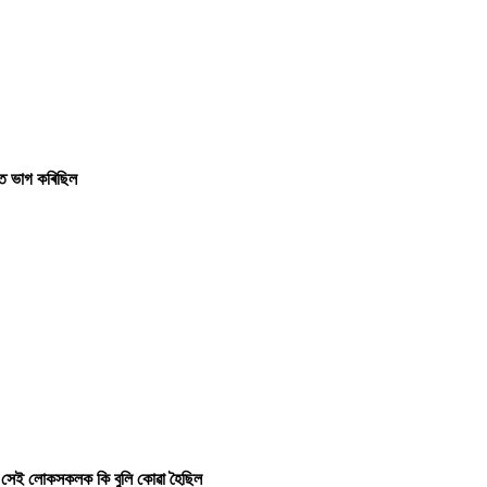
ত ভাগ কৰিছিল
 সেই লোকসকলক কি বুলি কোৱা হৈছিল