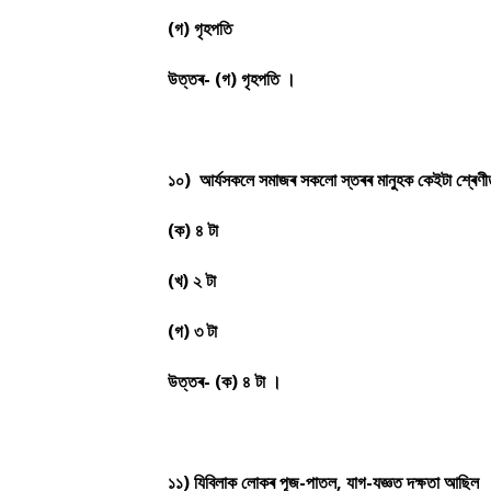
(গ) গৃহপতি
উত্তৰ- (গ) গৃহপতি ।
১০) আৰ্যসকলে সমাজৰ সকলো স্তৰৰ মানুহক কেইটা শ্ৰেণী
(ক) ৪ টা
(খ) ২ টা
(গ) ৩ টা
উত্তৰ- (ক) ৪ টা ।
১১) যিবিলাক লোকৰ পূজ-পাতল, যাগ-যজ্ঞত দক্ষতা আছিল