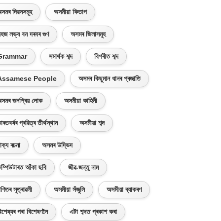
সমৰ দিৱসসমূহ
অসমীয়া কিতাপ
হজ লভ্য বন দৰবৰ গুণ
অসমৰ জিলাসমূহ
Grammar
সমাৰ্থক শব্দ
বিপৰীত শব্দ
Assamese People
অসমৰ কিছুমান ধানৰ প্ৰজাতি
সমৰ জনপ্ৰিয় লোক
অসমীয়া কাহিনী
াৰতবৰ্ষৰ প্ৰৱিত্ৰ তীৰ্থস্থান
অসমীয়া শব্দ
াক্য ৰচনা
অসমৰ উদ্ভিদ
ম্পিউটাৰত আঁকা ছবি
জীৱ-জন্তু নাম
ণিতৰ সূত্ৰাৱলী
অসমীয়া সঁজুলি
অসমীয়া ব্যাকৰণ
িশেষ্যৰ পৰা বিশেষণলৈ
এটা শব্দত প্ৰকাশ কৰা