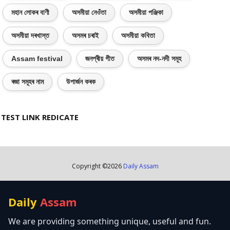
মহান লোকৰ বাণী
অসমীয়া নেওঁতা
অসমীয়া পঞ্জিকা
অসমীয়া দৰখাস্ত
অসমৰ চৰাই
অসমীয়া কবিতা
Assam festival
জনপ্ৰীয় গীত
অসমৰ নদ-নদী সমূহ
ৰজা সমূহৰ নাম
উপাৰ্জন কৰক
TEST LINK REDICATE
Copyright ©
2026
Daily Assam
Daily
Assam
We are providing something unique, useful and fun.