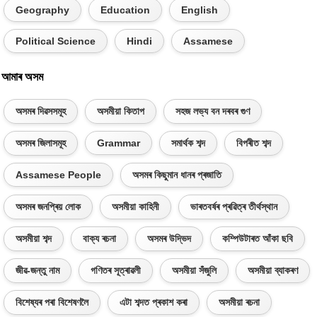
Geography
Education
English
Political Science
Hindi
Assamese
আমাৰ অসম
অসমৰ দিৱসসমূহ
অসমীয়া কিতাপ
সহজ লভ্য বন দৰবৰ গুণ
অসমৰ জিলাসমূহ
Grammar
সমাৰ্থক শব্দ
বিপৰীত শব্দ
Assamese People
অসমৰ কিছুমান ধানৰ প্ৰজাতি
অসমৰ জনপ্ৰিয় লোক
অসমীয়া কাহিনী
ভাৰতবৰ্ষৰ প্ৰৱিত্ৰ তীৰ্থস্থান
অসমীয়া শব্দ
বাক্য ৰচনা
অসমৰ উদ্ভিদ
কম্পিউটাৰত আঁকা ছবি
জীৱ-জন্তু নাম
গণিতৰ সূত্ৰাৱলী
অসমীয়া সঁজুলি
অসমীয়া ব্যাকৰণ
বিশেষ্যৰ পৰা বিশেষণলৈ
এটা শব্দত প্ৰকাশ কৰা
অসমীয়া ৰচনা