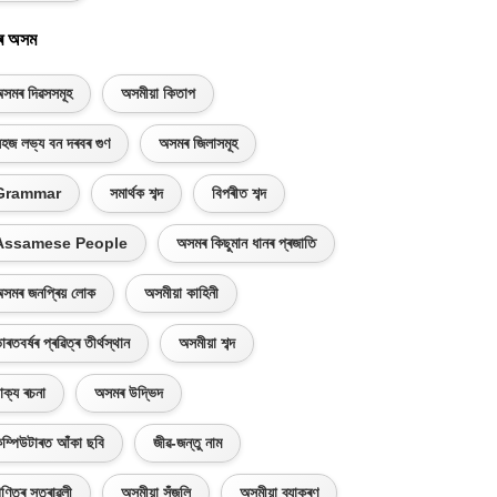
ৰ অসম
সমৰ দিৱসসমূহ
অসমীয়া কিতাপ
হজ লভ্য বন দৰবৰ গুণ
অসমৰ জিলাসমূহ
Grammar
সমাৰ্থক শব্দ
বিপৰীত শব্দ
Assamese People
অসমৰ কিছুমান ধানৰ প্ৰজাতি
সমৰ জনপ্ৰিয় লোক
অসমীয়া কাহিনী
াৰতবৰ্ষৰ প্ৰৱিত্ৰ তীৰ্থস্থান
অসমীয়া শব্দ
াক্য ৰচনা
অসমৰ উদ্ভিদ
ম্পিউটাৰত আঁকা ছবি
জীৱ-জন্তু নাম
ণিতৰ সূত্ৰাৱলী
অসমীয়া সঁজুলি
অসমীয়া ব্যাকৰণ