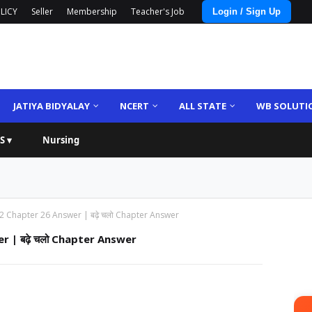
LICY
Seller
Membership
Teacher's Job
Login / Sign Up
JATIYA BIDYALAY
NCERT
ALL STATE
WB SOLUTI
S ▾
Nursing
2 Chapter 26 Answer | बढ़े चलो Chapter Answer
 | बढ़े चलो Chapter Answer