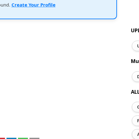
ound.
Create Your Profile
UP
Mu
AL