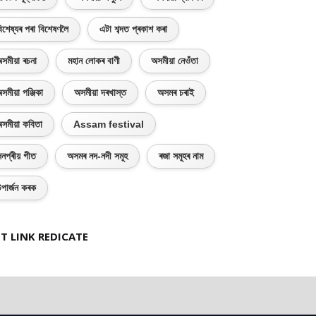
িশেষ্যৰ পৰা বিশেষণলৈ
এটা শব্দত প্ৰকাশ কৰা
সমীয়া ৰচনা
মহান লোকৰ বাণী
অসমীয়া নেওঁতা
সমীয়া পঞ্জিকা
অসমীয়া দৰখাস্ত
অসমৰ চৰাই
সমীয়া কবিতা
Assam festival
নপ্ৰীয় গীত
অসমৰ নদ-নদী সমূহ
ৰজা সমূহৰ নাম
পাৰ্জন কৰক
T LINK REDICATE