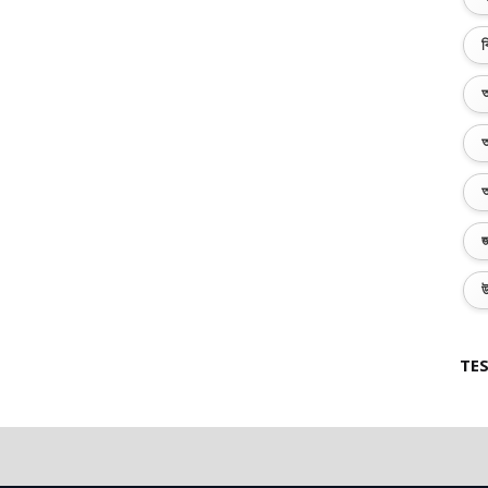
ব
অ
অ
অ
জ
উ
TES