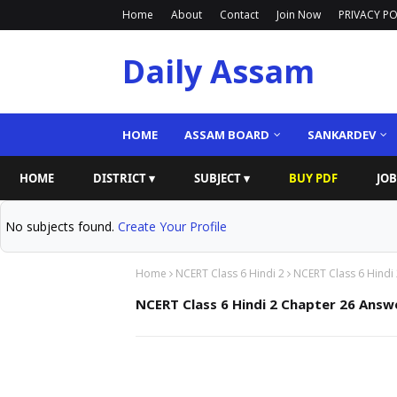
Home
About
Contact
Join Now
PRIVACY PO
Daily Assam
HOME
ASSAM BOARD
SANKARDEV
HOME
DISTRICT ▾
SUBJECT ▾
BUY PDF
JOB
No subjects found.
Create Your Profile
Home
NCERT Class 6 Hindi 2
NCERT Class 6 Hindi 
NCERT Class 6 Hindi 2 Chapter 26 Answer