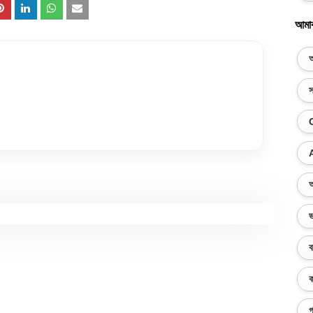
আমা
অ
স
অ
ভ
ব
ক
গ