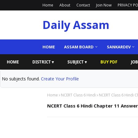
Home
About
Contact
Join Now
PRIVACY PO
Daily Assam
HOME
ASSAM BOARD
SANKARDEV
HOME
DISTRICT ▾
SUBJECT ▾
BUY PDF
JOB
No subjects found.
Create Your Profile
Home
NCERT Class 6 Hindi
NCERT Class 6 Hindi Cha
NCERT Class 6 Hindi Chapter 11 Answer | म