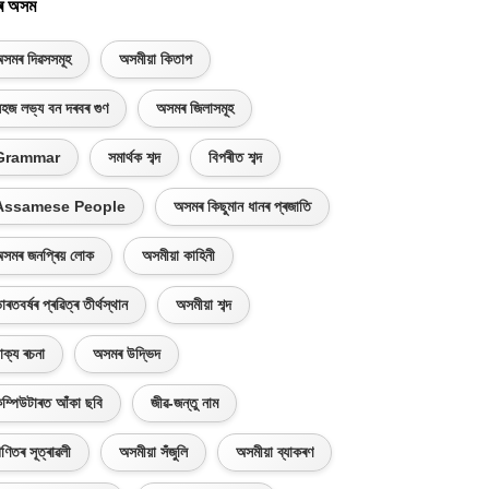
ৰ অসম
সমৰ দিৱসসমূহ
অসমীয়া কিতাপ
হজ লভ্য বন দৰবৰ গুণ
অসমৰ জিলাসমূহ
Grammar
সমাৰ্থক শব্দ
বিপৰীত শব্দ
Assamese People
অসমৰ কিছুমান ধানৰ প্ৰজাতি
সমৰ জনপ্ৰিয় লোক
অসমীয়া কাহিনী
াৰতবৰ্ষৰ প্ৰৱিত্ৰ তীৰ্থস্থান
অসমীয়া শব্দ
াক্য ৰচনা
অসমৰ উদ্ভিদ
ম্পিউটাৰত আঁকা ছবি
জীৱ-জন্তু নাম
ণিতৰ সূত্ৰাৱলী
অসমীয়া সঁজুলি
অসমীয়া ব্যাকৰণ