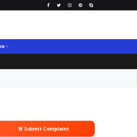
ON
🚨 Submit Complaint