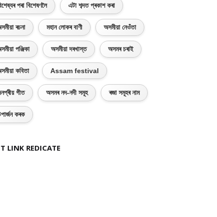
িশেষ্যৰ পৰা বিশেষণলৈ
এটা শব্দত প্ৰকাশ কৰা
সমীয়া ৰচনা
মহান লোকৰ বাণী
অসমীয়া নেওঁতা
সমীয়া পঞ্জিকা
অসমীয়া দৰখাস্ত
অসমৰ চৰাই
সমীয়া কবিতা
Assam festival
নপ্ৰীয় গীত
অসমৰ নদ-নদী সমূহ
ৰজা সমূহৰ নাম
পাৰ্জন কৰক
T LINK REDICATE