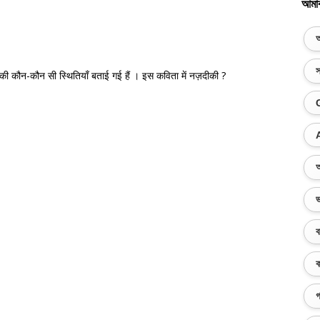
আমা
অ
স
स की कौन-कौन सी स्थितियाँ बताई गई हैं । इस कविता में नज़दीकी ?
অ
ভ
ব
ক
গ