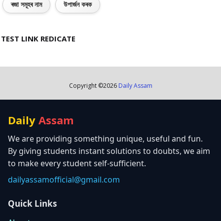
ৰজা সমূহৰ নাম
উপাৰ্জন কৰক
TEST LINK REDICATE
Copyright ©
2026
Daily Assam
Daily
Assam
We are providing something unique, useful and fun.
By giving students instant solutions to doubts, we aim
to make every student self-sufficient.
dailyassamofficial@gmail.com
Quick Links