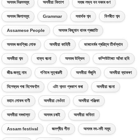
অসমৰ দিৱসসমূহ
অসমীয়া কিতাপ
সহজ লভ্য বন দৰবৰ গুণ
অসমৰ জিলাসমূহ
Grammar
সমাৰ্থক শব্দ
বিপৰীত শব্দ
Assamese People
অসমৰ কিছুমান ধানৰ প্ৰজাতি
অসমৰ জনপ্ৰিয় লোক
অসমীয়া কাহিনী
ভাৰতবৰ্ষৰ প্ৰৱিত্ৰ তীৰ্থস্থান
অসমীয়া শব্দ
বাক্য ৰচনা
অসমৰ উদ্ভিদ
কম্পিউটাৰত আঁকা ছবি
জীৱ-জন্তু নাম
গণিতৰ সূত্ৰাৱলী
অসমীয়া সঁজুলি
অসমীয়া ব্যাকৰণ
বিশেষ্যৰ পৰা বিশেষণলৈ
এটা শব্দত প্ৰকাশ কৰা
অসমীয়া ৰচনা
মহান লোকৰ বাণী
অসমীয়া নেওঁতা
অসমীয়া পঞ্জিকা
অসমীয়া দৰখাস্ত
অসমৰ চৰাই
অসমীয়া কবিতা
Assam festival
জনপ্ৰীয় গীত
অসমৰ নদ-নদী সমূহ