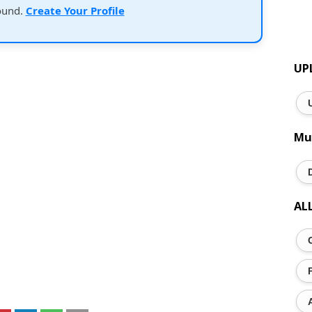
ound.
Create Your Profile
UP
Mu
AL