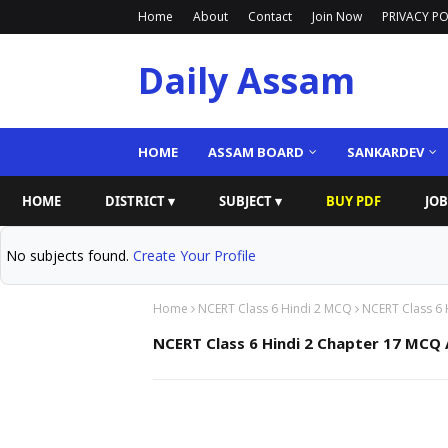
Home
About
Contact
Join Now
PRIVACY PO
Daily Assam
HOME
ASSAM BOARD
SANKARDEV
HOME
DISTRICT ▾
SUBJECT ▾
BUY PDF
JOB
No subjects found.
Create Your Profile
Home
NCERT Class 6 Hindi 2 MCQ
NCERT Class 6
NCERT Class 6 Hindi 2 Chapter 17 MCQ