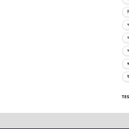
ব
অ
অ
অ
জ
উ
TES