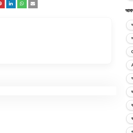
আমা
অ
স
অ
ভ
ব
ক
গ