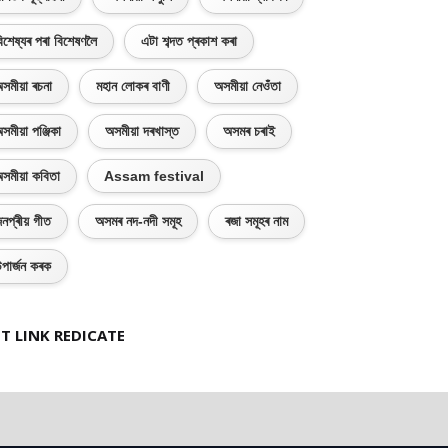
িশেষ্যৰ পৰা বিশেষণলৈ
এটা শব্দত প্ৰকাশ কৰা
সমীয়া ৰচনা
মহান লোকৰ বাণী
অসমীয়া নেওঁতা
সমীয়া পঞ্জিকা
অসমীয়া দৰখাস্ত
অসমৰ চৰাই
সমীয়া কবিতা
Assam festival
নপ্ৰীয় গীত
অসমৰ নদ-নদী সমূহ
ৰজা সমূহৰ নাম
পাৰ্জন কৰক
T LINK REDICATE