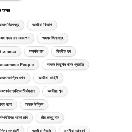
ৰ অসম
সমৰ দিৱসসমূহ
অসমীয়া কিতাপ
হজ লভ্য বন দৰবৰ গুণ
অসমৰ জিলাসমূহ
Grammar
সমাৰ্থক শব্দ
বিপৰীত শব্দ
Assamese People
অসমৰ কিছুমান ধানৰ প্ৰজাতি
সমৰ জনপ্ৰিয় লোক
অসমীয়া কাহিনী
াৰতবৰ্ষৰ প্ৰৱিত্ৰ তীৰ্থস্থান
অসমীয়া শব্দ
াক্য ৰচনা
অসমৰ উদ্ভিদ
ম্পিউটাৰত আঁকা ছবি
জীৱ-জন্তু নাম
ণিতৰ সূত্ৰাৱলী
অসমীয়া সঁজুলি
অসমীয়া ব্যাকৰণ