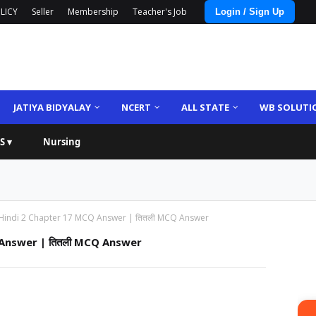
LICY
Seller
Membership
Teacher's Job
Login / Sign Up
JATIYA BIDYALAY
NCERT
ALL STATE
WB SOLUTI
S ▾
Nursing
 Hindi 2 Chapter 17 MCQ Answer | तितली MCQ Answer
 Answer | तितली MCQ Answer