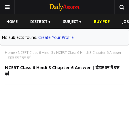
HOME
DISTRICT ▾
SUBJECT ▾
BUY PDF
JOB
No subjects found.
Create Your Profile
Home
NCERT Class 6 Hindi 3
NCERT Class 6 Hindi 3 Chapter 6 Answer
| दंडक वन में दस वर्ष
NCERT Class 6 Hindi 3 Chapter 6 Answer | दंडक वन में दस
वर्ष