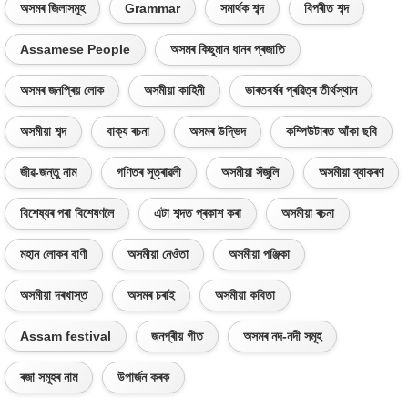
অসমৰ জিলাসমূহ
Grammar
সমাৰ্থক শব্দ
বিপৰীত শব্দ
Assamese People
অসমৰ কিছুমান ধানৰ প্ৰজাতি
অসমৰ জনপ্ৰিয় লোক
অসমীয়া কাহিনী
ভাৰতবৰ্ষৰ প্ৰৱিত্ৰ তীৰ্থস্থান
অসমীয়া শব্দ
বাক্য ৰচনা
অসমৰ উদ্ভিদ
কম্পিউটাৰত আঁকা ছবি
জীৱ-জন্তু নাম
গণিতৰ সূত্ৰাৱলী
অসমীয়া সঁজুলি
অসমীয়া ব্যাকৰণ
বিশেষ্যৰ পৰা বিশেষণলৈ
এটা শব্দত প্ৰকাশ কৰা
অসমীয়া ৰচনা
মহান লোকৰ বাণী
অসমীয়া নেওঁতা
অসমীয়া পঞ্জিকা
অসমীয়া দৰখাস্ত
অসমৰ চৰাই
অসমীয়া কবিতা
Assam festival
জনপ্ৰীয় গীত
অসমৰ নদ-নদী সমূহ
ৰজা সমূহৰ নাম
উপাৰ্জন কৰক