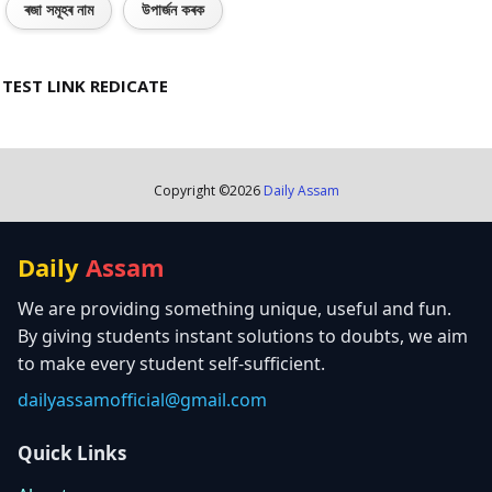
ৰজা সমূহৰ নাম
উপাৰ্জন কৰক
TEST LINK REDICATE
Copyright ©
2026
Daily Assam
Daily
Assam
We are providing something unique, useful and fun.
By giving students instant solutions to doubts, we aim
to make every student self-sufficient.
dailyassamofficial@gmail.com
Quick Links