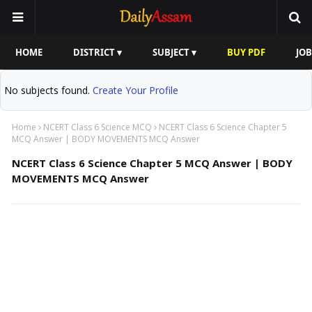
HOME
DISTRICT ▾
SUBJECT ▾
BUY PDF
JOB
No subjects found.
Create Your Profile
Home
NCERT Class 6 Science MCQ
NCERT Class 6 Science Chapter 5
MCQ Answer | BODY MOVEMENTS MCQ Answer
NCERT Class 6 Science Chapter 5 MCQ Answer | BODY
MOVEMENTS MCQ Answer