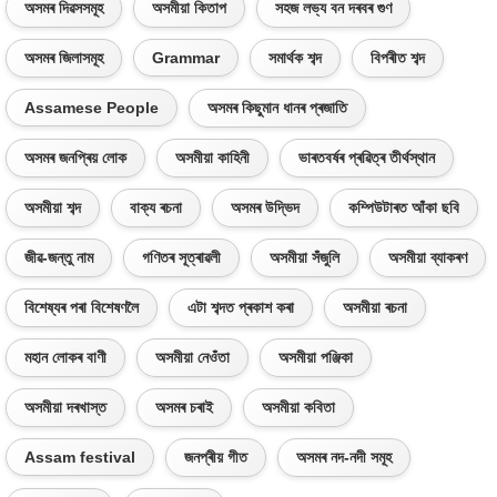
অসমৰ দিৱসসমূহ
অসমীয়া কিতাপ
সহজ লভ্য বন দৰবৰ গুণ
অসমৰ জিলাসমূহ
Grammar
সমাৰ্থক শব্দ
বিপৰীত শব্দ
Assamese People
অসমৰ কিছুমান ধানৰ প্ৰজাতি
অসমৰ জনপ্ৰিয় লোক
অসমীয়া কাহিনী
ভাৰতবৰ্ষৰ প্ৰৱিত্ৰ তীৰ্থস্থান
অসমীয়া শব্দ
বাক্য ৰচনা
অসমৰ উদ্ভিদ
কম্পিউটাৰত আঁকা ছবি
জীৱ-জন্তু নাম
গণিতৰ সূত্ৰাৱলী
অসমীয়া সঁজুলি
অসমীয়া ব্যাকৰণ
বিশেষ্যৰ পৰা বিশেষণলৈ
এটা শব্দত প্ৰকাশ কৰা
অসমীয়া ৰচনা
মহান লোকৰ বাণী
অসমীয়া নেওঁতা
অসমীয়া পঞ্জিকা
অসমীয়া দৰখাস্ত
অসমৰ চৰাই
অসমীয়া কবিতা
Assam festival
জনপ্ৰীয় গীত
অসমৰ নদ-নদী সমূহ