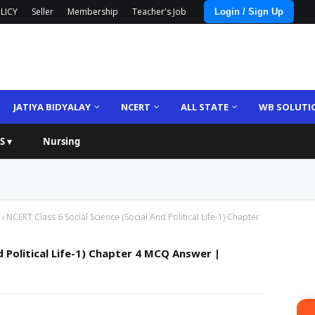
LICY
Seller
Membership
Teacher's Job
Login / Sign Up
JATIYA BIDYALAY
NCERT
ALL STATE
WB SOLUTI
S ▾
Nursing
NCERT Class 6 Social Science (Social And Political Life-1) Chapter
d Political Life-1) Chapter 4 MCQ Answer |