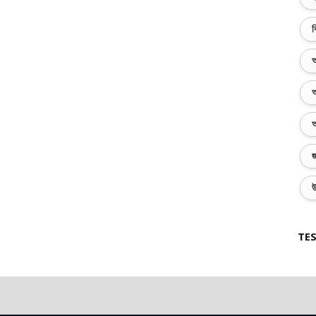
ব
অ
অ
অ
জ
উ
TES