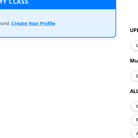
MY CLASS
ound.
Create Your Profile
UP
Mu
AL