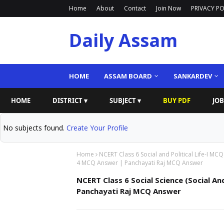
Home
About
Contact
Join Now
PRIVACY PO
Daily Assam
HOME
ASSAM BOARD
SANKARDEV
HOME
DISTRICT ▾
SUBJECT ▾
BUY PDF
JOB
No subjects found.
Create Your Profile
Home
NCERT Class 6 Social and Political Life-I MCQ
4 MCQ Answer | Panchayati Raj MCQ Answer
NCERT Class 6 Social Science (Social An
Panchayati Raj MCQ Answer