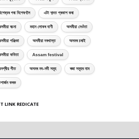
িশেষ্যৰ পৰা বিশেষণলৈ
এটা শব্দত প্ৰকাশ কৰা
সমীয়া ৰচনা
মহান লোকৰ বাণী
অসমীয়া নেওঁতা
সমীয়া পঞ্জিকা
অসমীয়া দৰখাস্ত
অসমৰ চৰাই
সমীয়া কবিতা
Assam festival
নপ্ৰীয় গীত
অসমৰ নদ-নদী সমূহ
ৰজা সমূহৰ নাম
পাৰ্জন কৰক
T LINK REDICATE