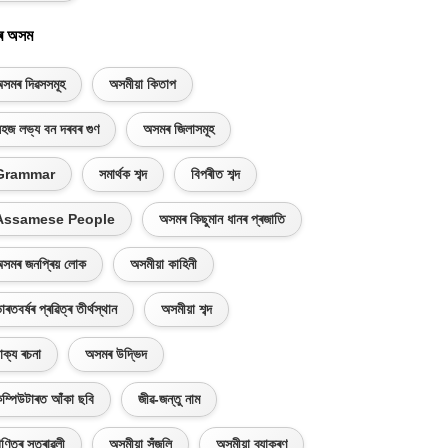
ৰ অসম
সমৰ দিৱসসমূহ
অসমীয়া কিতাপ
হজ লভ্য বন দৰবৰ গুণ
অসমৰ জিলাসমূহ
Grammar
সমাৰ্থক শব্দ
বিপৰীত শব্দ
Assamese People
অসমৰ কিছুমান ধানৰ প্ৰজাতি
সমৰ জনপ্ৰিয় লোক
অসমীয়া কাহিনী
াৰতবৰ্ষৰ প্ৰৱিত্ৰ তীৰ্থস্থান
অসমীয়া শব্দ
াক্য ৰচনা
অসমৰ উদ্ভিদ
ম্পিউটাৰত আঁকা ছবি
জীৱ-জন্তু নাম
ণিতৰ সূত্ৰাৱলী
অসমীয়া সঁজুলি
অসমীয়া ব্যাকৰণ