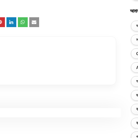
আমা
অ
স
অ
ভ
ব
ক
গ