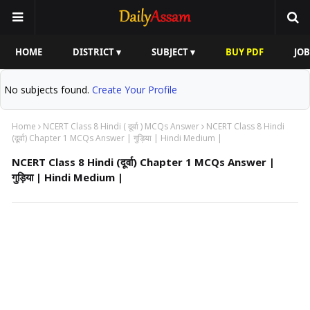
HOME
DISTRICT ▾
SUBJECT ▾
BUY PDF
JOB
No subjects found.
Create Your Profile
Home
NCERT Class 8 Hindi ( दूर्वा ) MCQs Answer
NCERT Class 8 Hindi
(दूर्वा) Chapter 1 MCQs Answer | गुड़िया | Hindi Medium |
NCERT Class 8 Hindi (दूर्वा) Chapter 1 MCQs Answer |
गुड़िया | Hindi Medium |