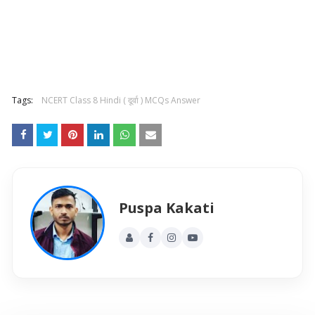
Tags:
NCERT Class 8 Hindi ( दूर्वा ) MCQs Answer
Puspa Kakati