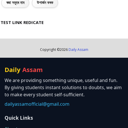
ৰজা সমূহৰ নাম
উপাৰ্জন কৰক
TEST LINK REDICATE
Copyright ©
2026
Daily Assam
Daily
Assam
We are providing something unique, useful and fun.
By giving students instant solutions to doubts, we aim
to make every student self-sufficient.
dailyassamofficial@gmail.com
Quick Links