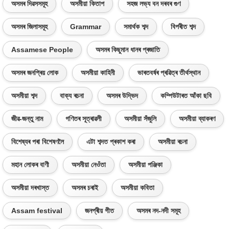
অসমৰ দিৱসসমূহ
অসমীয়া কিতাপ
সহজ লভ্য বন দৰবৰ গুণ
অসমৰ জিলাসমূহ
Grammar
সমাৰ্থক শব্দ
বিপৰীত শব্দ
Assamese People
অসমৰ কিছুমান ধানৰ প্ৰজাতি
অসমৰ জনপ্ৰিয় লোক
অসমীয়া কাহিনী
ভাৰতবৰ্ষৰ প্ৰৱিত্ৰ তীৰ্থস্থান
অসমীয়া শব্দ
বাক্য ৰচনা
অসমৰ উদ্ভিদ
কম্পিউটাৰত আঁকা ছবি
জীৱ-জন্তু নাম
গণিতৰ সূত্ৰাৱলী
অসমীয়া সঁজুলি
অসমীয়া ব্যাকৰণ
বিশেষ্যৰ পৰা বিশেষণলৈ
এটা শব্দত প্ৰকাশ কৰা
অসমীয়া ৰচনা
মহান লোকৰ বাণী
অসমীয়া নেওঁতা
অসমীয়া পঞ্জিকা
অসমীয়া দৰখাস্ত
অসমৰ চৰাই
অসমীয়া কবিতা
Assam festival
জনপ্ৰীয় গীত
অসমৰ নদ-নদী সমূহ