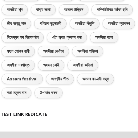
অসমীয়া শব্দ
বাক্য ৰচনা
অসমৰ উদ্ভিদ
কম্পিউটাৰত আঁকা ছবি
জীৱ-জন্তু নাম
গণিতৰ সূত্ৰাৱলী
অসমীয়া সঁজুলি
অসমীয়া ব্যাকৰণ
বিশেষ্যৰ পৰা বিশেষণলৈ
এটা শব্দত প্ৰকাশ কৰা
অসমীয়া ৰচনা
মহান লোকৰ বাণী
অসমীয়া নেওঁতা
অসমীয়া পঞ্জিকা
অসমীয়া দৰখাস্ত
অসমৰ চৰাই
অসমীয়া কবিতা
Assam festival
জনপ্ৰীয় গীত
অসমৰ নদ-নদী সমূহ
ৰজা সমূহৰ নাম
উপাৰ্জন কৰক
TEST LINK REDICATE