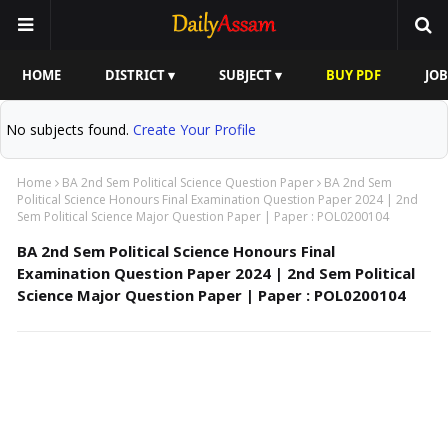
HOME
DISTRICT ▾
SUBJECT ▾
BUY PDF
JOB
No subjects found.
Create Your Profile
Home
BA 2nd Sem Political Science Question Paper
BA 2nd Sem
Political Science Honours Final Examination Question Paper 2024 | 2nd
Sem Political Science Major Question Paper | Paper : POL0200104
BA 2nd Sem Political Science Honours Final
Examination Question Paper 2024 | 2nd Sem Political
Science Major Question Paper | Paper : POL0200104