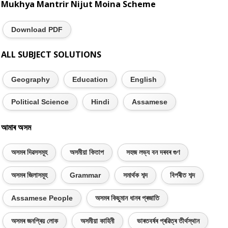
Mukhya Mantrir Nijut Moina Scheme
Download PDF
ALL SUBJECT SOLUTIONS
Geography
Education
English
Political Science
Hindi
Assamese
আমাৰ অসম
অসমৰ দিৱসসমূহ
অসমীয়া কিতাপ
সহজ লভ্য বন দৰবৰ গুণ
অসমৰ জিলাসমূহ
Grammar
সমাৰ্থক শব্দ
বিপৰীত শব্দ
Assamese People
অসমৰ কিছুমান ধানৰ প্ৰজাতি
অসমৰ জনপ্ৰিয় লোক
অসমীয়া কাহিনী
ভাৰতবৰ্ষৰ প্ৰৱিত্ৰ তীৰ্থস্থান