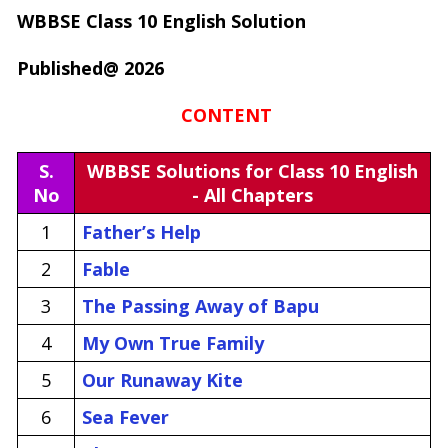
WBBSE Class 10 English Solution
Published@ 2026
CONTENT
S.
WBBSE Solutions for Class 10 English
No
- All Chapters
1
Father’s Help
2
Fable
3
The Passing Away of Bapu
4
My Own True Family
5
Our Runaway Kite
6
Sea Fever