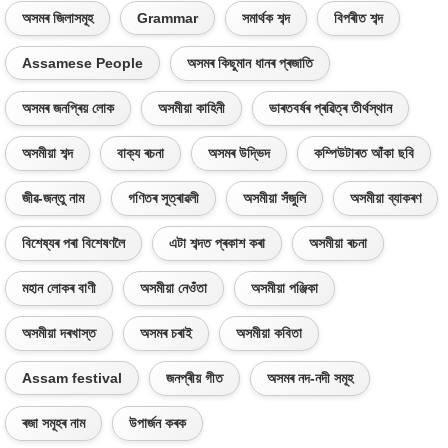
অসমৰ জিলাসমূহ
Grammar
সমাৰ্থক শব্দ
বিপৰীত শব্দ
Assamese People
অসমৰ কিছুমান ধানৰ প্ৰজাতি
অসমৰ জনপ্ৰিয় লোক
অসমীয়া কাহিনী
ভাৰতবৰ্ষৰ প্ৰৱিত্ৰ তীৰ্থস্থান
অসমীয়া শব্দ
বাক্য ৰচনা
অসমৰ উদ্ভিদ
কম্পিউটাৰত আঁকা ছবি
জীৱ-জন্তু নাম
গণিতৰ সূত্ৰাৱলী
অসমীয়া সঁজুলি
অসমীয়া ব্যাকৰণ
বিশেষ্যৰ পৰা বিশেষণলৈ
এটা শব্দত প্ৰকাশ কৰা
অসমীয়া ৰচনা
মহান লোকৰ বাণী
অসমীয়া নেওঁতা
অসমীয়া পঞ্জিকা
অসমীয়া দৰখাস্ত
অসমৰ চৰাই
অসমীয়া কবিতা
Assam festival
জনপ্ৰীয় গীত
অসমৰ নদ-নদী সমূহ
ৰজা সমূহৰ নাম
উপাৰ্জন কৰক