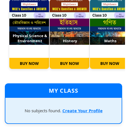
Physical Science &
Environment
History
Maths
BUY NOW
BUY NOW
BUY NOW
MY CLASS
No subjects found.
Create Your Profile