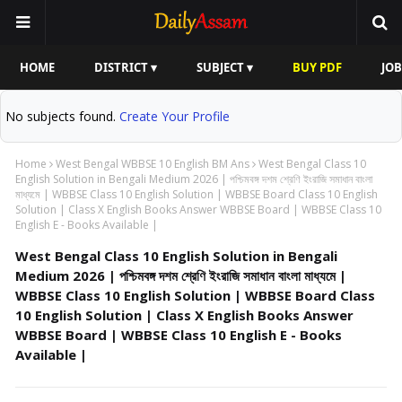
HOME
DISTRICT ▾
SUBJECT ▾
BUY PDF
JOB
No subjects found.
Create Your Profile
Home
West Bengal WBBSE 10 English BM Ans
West Bengal Class 10
English Solution in Bengali Medium 2026 | পশ্চিমবঙ্গ দশম শ্রেণি ইংরাজি সমাধান বাংলা
মাধ্যমে | WBBSE Class 10 English Solution | WBBSE Board Class 10 English
Solution | Class X English Books Answer WBBSE Board | WBBSE Class 10
English E - Books Available |
West Bengal Class 10 English Solution in Bengali
Medium 2026 | পশ্চিমবঙ্গ দশম শ্রেণি ইংরাজি সমাধান বাংলা মাধ্যমে |
WBBSE Class 10 English Solution | WBBSE Board Class
10 English Solution | Class X English Books Answer
WBBSE Board | WBBSE Class 10 English E - Books
Available |