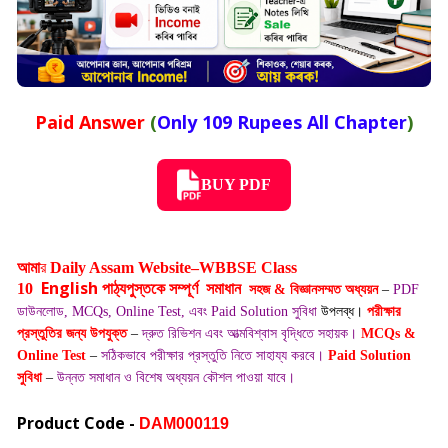
Paid Answer
(
Only 109 Rupees All Chapter
)
BUY PDF
আমা
র
Daily Assam Website–WBBSE Class
English
10
পাঠ্যপুস্তকে
সম্পূর্ণ সমাধান
সহজ & বিজ্ঞানসম্মত অধ্যয়ন
–
PDF
ডাউনলোড, MCQs, Online Test, এবং Paid Solution সুবিধা
উপলব্ধ।
পরীক্ষার
প্রস্তুতির জন্য উপযুক্ত
–
দ্রুত রিভিশন এবং আত্মবিশ্বাস বৃদ্ধিতে সহায়ক।
MCQs &
Online Test
–
সঠিকভাবে পরীক্ষার প্রস্তুতি নিতে সাহায্য করবে।
Paid Solution
সুবিধা
–
উন্নত
সমাধান ও বিশেষ অধ্যয়ন কৌশল পাওয়া যাবে।
Product Code -
DAM000119