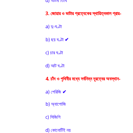
d)
অষ্টমী তিথি
3.
জোয়ার ও ভাটার প্রত্যেকের স্থায়িত্বকাল প্রায়-
a)
দু-ঘণ্টা
b)
ছয় ঘণ্টা
✔
c)
চার ঘণ্টা
d)
আট ঘণ্টা
4.
চাঁদ ও পৃথিবীর মধ্যে সর্বনিম্ন দূরত্বের অবস্থান-
a)
পেরিজি
✔
b)
অ্যাপোজি
c)
সিজিগি
d)
কোনোটিই নয়