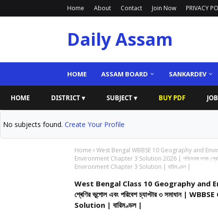
Home
About
Contact
Join Now
PRIVACY PO
Daily Assam
HOME
ASSAM BOARD
SANKARDEV
HOME
DISTRICT ▾
SUBJECT ▾
BUY PDF
JOB
No subjects found.
Create Your Profile
Home
West Bengal WBBSE 10 Geography and Env
Environment Chapter 3 Solution 2026 | পশ্চিমবঙ্গ দশম শ্ৰে
Environment Chapter 3 Solution | বারিমণ্ডল |
West Bengal Class 10 Geography and Envi
শ্ৰেণির ভূগোল এবং পরিবেশ চ্যাপ্টার ৩ সমাধান
Solution | বারিমণ্ডল |