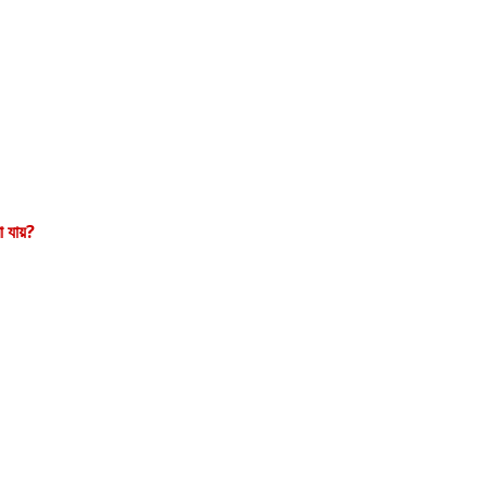
া যায়
?