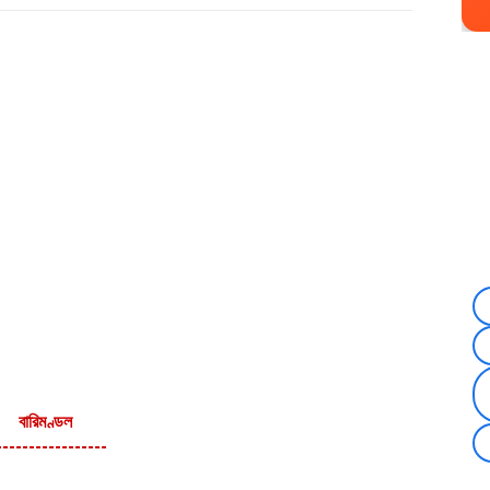
বারিমণ্ডল
-----------------