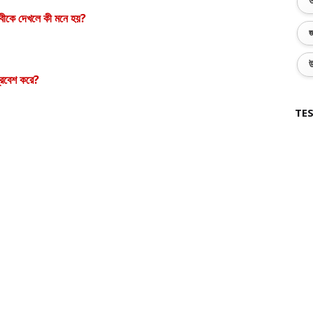
অ
িবীকে দেখলে কী মনে হয়
?
জ
উ
্রবেশ করে
?
TES