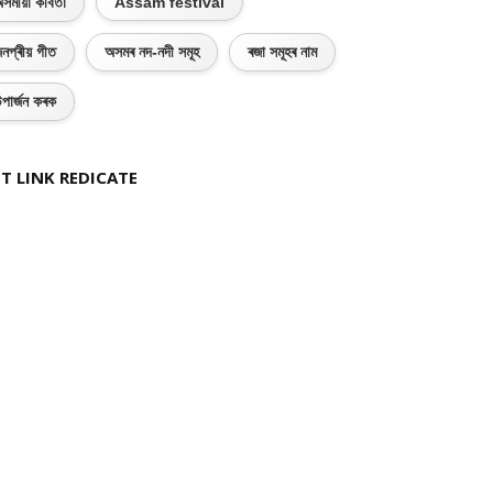
সমীয়া কবিতা
Assam festival
নপ্ৰীয় গীত
অসমৰ নদ-নদী সমূহ
ৰজা সমূহৰ নাম
পাৰ্জন কৰক
T LINK REDICATE