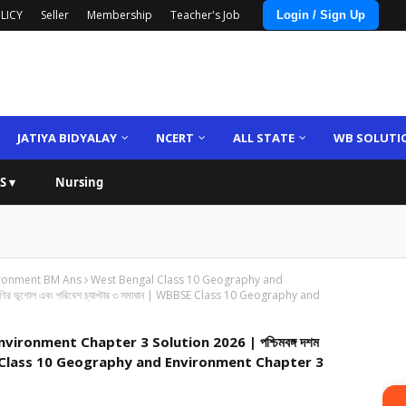
LICY
Seller
Membership
Teacher's Job
Login / Sign Up
JATIYA BIDYALAY
NCERT
ALL STATE
WB SOLUTI
S ▾
Nursing
ironment BM Ans
West Bengal Class 10 Geography and
ণির ভূগোল এবং পরিবেশ চ্যাপ্টার ৩ সমাধান | WBBSE Class 10 Geography and
ronment Chapter 3 Solution 2026 | পশ্চিমবঙ্গ দশম
 | WBBSE Class 10 Geography and Environment Chapter 3