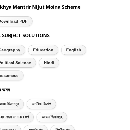
khya Mantrir Nijut Moina Scheme
Download PDF
L SUBJECT SOLUTIONS
Geography
Education
English
Political Science
Hindi
Assamese
ৰ অসম
সমৰ দিৱসসমূহ
অসমীয়া কিতাপ
হজ লভ্য বন দৰবৰ গুণ
অসমৰ জিলাসমূহ