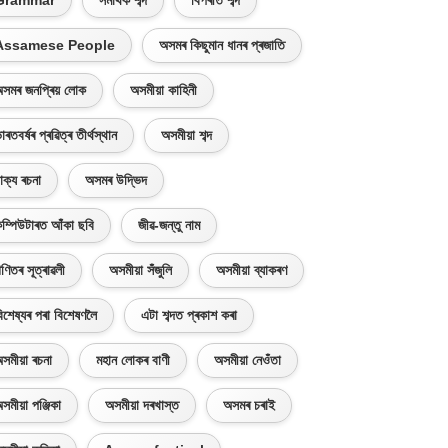
Grammar
সমাৰ্থক শব্দ
বিপৰীত শব্দ
Assamese People
অসমৰ কিছুমান ধানৰ প্ৰজাতি
সমৰ জনপ্ৰিয় লোক
অসমীয়া কাহিনী
াৰতবৰ্ষৰ প্ৰৱিত্ৰ তীৰ্থস্থান
অসমীয়া শব্দ
াক্য ৰচনা
অসমৰ উদ্ভিদ
ম্পিউটাৰত আঁকা ছবি
জীৱ-জন্তু নাম
ণিতৰ সূত্ৰাৱলী
অসমীয়া সঁজুলি
অসমীয়া ব্যাকৰণ
িশেষ্যৰ পৰা বিশেষণলৈ
এটা শব্দত প্ৰকাশ কৰা
সমীয়া ৰচনা
মহান লোকৰ বাণী
অসমীয়া নেওঁতা
সমীয়া পঞ্জিকা
অসমীয়া দৰখাস্ত
অসমৰ চৰাই