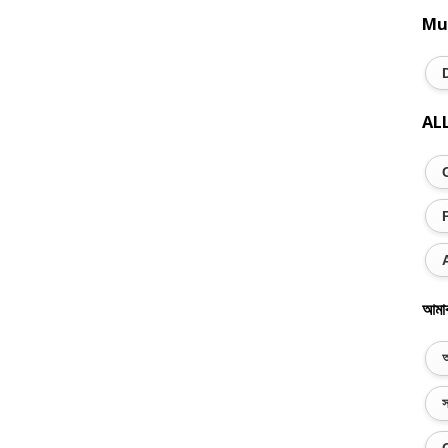
Mu
AL
আমা
অ
স