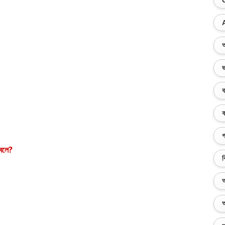
অ
ভ
ব
ক
গ
বলে
?
ব
অ
অ