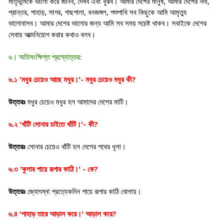
,
,
,
মাতৃভূমিকে ভালো করে জানব
দেখব এবং বুঝব। আমার দেশের মানুষ
আমার দেশের নদী
,
,
,
,
,
প্রান্তর
পাহাড়
সাগর
গাছপালা
বনজঙ্গল
পশুপাখি সব কিছুকে আমি আমৃত্যু
ভালোবাসব। আমার দেশের ভালোর জন্য আমি সব সময় সচেষ্ট থাকব। সবাইকে দেশের
সেবায় আত্মনিয়োগ করার কথাও বলব
।
৬। অতিসংক্ষিপ্ত প্রশ্নোত্তর:
'
'-
?
৬.১
মধুর চেয়েও আছে মধুর।
মধুর চেয়েও মধুর কী
উত্তরঃ
মধুর চেয়েও মধুর হল আমাদের দেশের মাটি
।
'
'-
?
৬.২
খাঁটি সোনার চাইতে খাঁটি।
কী
উত্তরঃ
সোনার চেয়েও খাঁটি হল দেশের পথের ধূলা
।
'
' -
?
৬.৩
কুলার পায়ে রূপার কাঠি।
কে
উত্তরঃ
জ্যোৎস্না প্রত্যেকদিন পায়ে রূপার কাঠি বোলায়
।
'
'
?
৬.৪
পাহাড় তারে আড়াল করে।
আড়াল করে