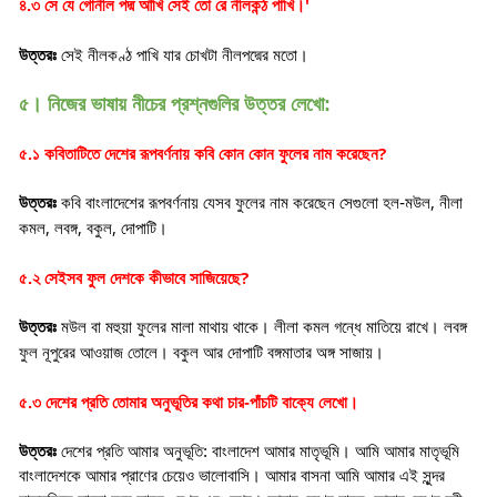
'
৪.৩ সে যে গোনীল পদ্ম আঁখি সেই তো রে নীলকন্ঠ পাখি।
উত্তরঃ
সেই নীলকণ্ঠ পাখি যার চোখটা নীলপদ্মের মতো
।
৫। নিজের ভাষায় নীচের প্রশ্নগুলির উত্তর লেখো:
?
৫.১ কবিতাটিতে দেশের রূপবর্ণনায় কবি কোন কোন ফুলের নাম করেছেন
,
উত্তরঃ
কবি বাংলাদেশের রূপবর্ণনায় যেসব ফুলের নাম করেছেন সেগুলো হল-মউল
নীলা
,
,
,
কমল
লবঙ্গ
বকুল
দোপাটি
।
?
৫.২ সেইসব ফুল দেশকে কীভাবে সাজিয়েছে
উত্তরঃ
মউল বা মহুয়া ফুলের মালা মাথায় থাকে। লীলা কমল গন্ধে মাতিয়ে রাখে। লবঙ্গ
ফুল নূপুরের আওয়াজ তোলে। বকুল আর দোপাটি বঙ্গমাতার অঙ্গ সাজায়
।
৫.৩ দেশের প্রতি তোমার অনুভূতির কথা চার-পাঁচটি বাক্যে লেখো
।
উত্তরঃ
দেশের প্রতি আমার অনুভূতি: বাংলাদেশ আমার মাতৃভূমি। আমি আমার মাতৃভূমি
বাংলাদেশকে আমার প্রাণের চেয়েও ভালোবাসি। আমার বাসনা আমি আমার এই সুন্দর