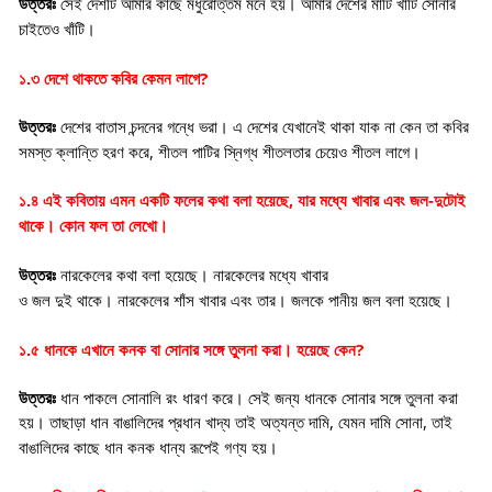
উত্তরঃ
সেই দেশটি আমার কাছে মধুরোত্তম মনে হয়। আমার দেশের মাটি খাঁটি সোনার
চাইতেও খাঁটি
।
?
১.৩ দেশে থাকতে কবির কেমন লাগে
উত্তরঃ
দেশের বাতাস চন্দনের গন্ধে ভরা। এ দেশের যেখানেই থাকা যাক না কেন তা কবির
,
সমস্ত ক্লান্তি হরণ করে
শীতল পাটির স্নিগ্ধ শীতলতার চেয়েও শীতল লাগে
।
,
১.৪ এই কবিতায় এমন একটি ফলের কথা বলা হয়েছে
যার মধ্যে খাবার এবং জল-দুটোই
থাকে। কোন ফল তা লেখো
।
উত্তরঃ
নারকেলের কথা বলা হয়েছে। নারকেলের মধ্যে খাবার
ও জল দুই থাকে। নারকেলের শাঁস খাবার এবং তার। জলকে পানীয় জল বলা হয়েছে
।
?
১.৫ ধানকে এখানে কনক বা সোনার সঙ্গে তুলনা করা। হয়েছে কেন
উত্তরঃ
ধান পাকলে সোনালি রং ধারণ করে। সেই জন্য ধানকে সোনার সঙ্গে তুলনা করা
,
,
হয়। তাছাড়া ধান বাঙালিদের প্রধান খাদ্য তাই অত্যন্ত দামি
যেমন দামি সোনা
তাই
বাঙালিদের কাছে ধান কনক ধান্য রূপেই গণ্য হয়
।