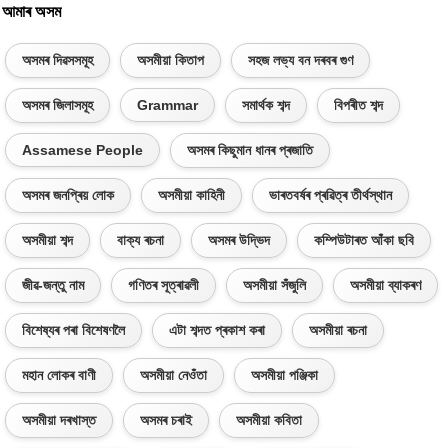
আমাৰ অসম
অসমৰ দিৱসসমূহ
অসমীয়া কিতাপ
সহজ লভ্য বন দৰবৰ গুণ
অসমৰ জিলাসমূহ
Grammar
সমাৰ্থক শব্দ
বিপৰীত শব্দ
Assamese People
অসমৰ কিছুমান ধানৰ প্ৰজাতি
অসমৰ জনপ্ৰিয় লোক
অসমীয়া কাহিনী
ভাৰতবৰ্ষৰ প্ৰৱিত্ৰ তীৰ্থস্থান
অসমীয়া শব্দ
বাক্য ৰচনা
অসমৰ উদ্ভিদ
কম্পিউটাৰত আঁকা ছবি
জীৱ-জন্তু নাম
গণিতৰ সূত্ৰাৱলী
অসমীয়া সঁজুলি
অসমীয়া ব্যাকৰণ
বিশেষ্যৰ পৰা বিশেষণলৈ
এটা শব্দত প্ৰকাশ কৰা
অসমীয়া ৰচনা
মহান লোকৰ বাণী
অসমীয়া নেওঁতা
অসমীয়া পঞ্জিকা
অসমীয়া দৰখাস্ত
অসমৰ চৰাই
অসমীয়া কবিতা