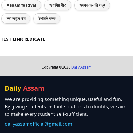
Assam festival
জনপ্ৰীয় গীত
অসমৰ নদ-নদী সমূহ
ৰজা সমূহৰ নাম
উপাৰ্জন কৰক
TEST LINK REDICATE
Copyright ©
2026
Daily Assam
Daily
Assam
We are providing something unique, useful and fun.
By giving students instant solutions to doubts, we aim
to make every student self-sufficient.
dailyassamofficial@gmail.com