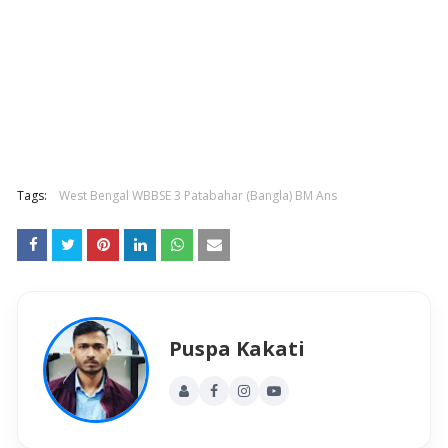
Tags:
West Bengal WBBSE 3 Patabahar (Bangla) BM Ans
Puspa Kakati