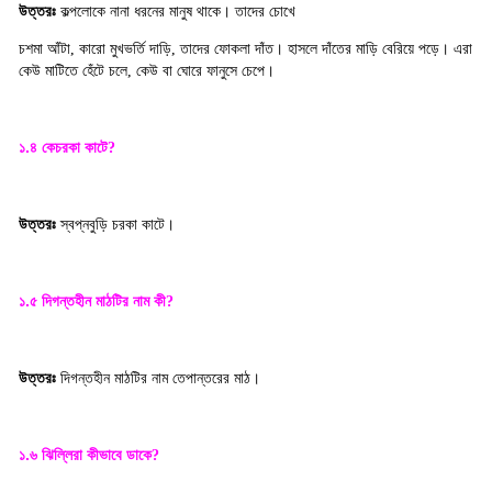
উত্তরঃ
কল্পলোকে নানা ধরনের মানুষ থাকে। তাদের চোখে
চশমা আঁটা
কারো মুখভর্তি দাড়ি
তাদের ফোকলা দাঁত। হাসলে দাঁতের মাড়ি বেরিয়ে পড়ে। এরা
,
,
কেউ মাটিতে হেঁটে চলে
কেউ বা ঘোরে ফানুসে চেপে
,
।
১.৪ কেচরকা কাটে
?
উত্তরঃ
স্বপ্নবুড়ি চরকা কাটে
।
১.৫ দিগন্তহীন মাঠটির নাম কী
?
উত্তরঃ
দিগন্তহীন মাঠটির নাম তেপান্তরের মাঠ
।
১.৬ ঝিল্লিরা কীভাবে ডাকে
?