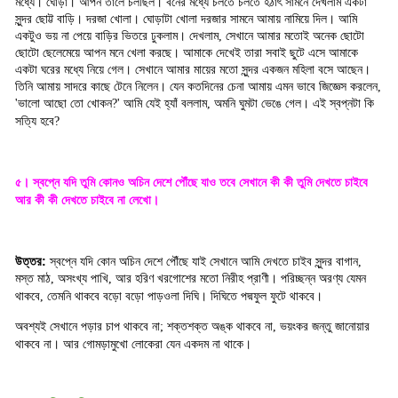
মধ্যে। ঘোড়া। আপন তালে চলছিল। বনের মধ্যে চলতে চলতে হঠাৎ সামনে দেখলাম একটা
সুন্দর ছোট্ট বাড়ি। দরজা খোলা। ঘোড়াটা খোলা দরজার সামনে আমায় নামিয়ে দিল। আমি
একটুও ভয় না পেয়ে বাড়ির ভিতরে ঢুকলাম। দেখলাম
সেখানে আমার মতোই অনেক ছোটো
,
ছোটো ছেলেমেয়ে আপন মনে খেলা করছে। আমাকে দেখেই তারা সবাই ছুটে এসে আমাকে
একটা ঘরের মধ্যে নিয়ে গেল। সেখানে আমার মায়ের মতো সুন্দর একজন মহিলা বসে আছেন।
তিনি আমায় সাদরে কাছে টেনে নিলেন। যেন কতদিনের চেনা আমায় এমন ভাবে জিজ্ঞেস করলেন
,
ভালো আছো তো খোকন
আমি যেই হ্যাঁ বললাম
অমনি ঘুমটা ভেঙে গেল। এই স্বপ্নটা কি
'
?'
,
সত্যি হবে
?
৫। স্বপ্নে যদি তুমি কোনও অচিন দেশে পৌঁছে যাও তবে সেখানে কী কী তুমি দেখতে চাইবে
আর কী কী দেখতে চাইবে না লেখো।
উত্তর:
স্বপ্নে যদি কোন অচিন দেশে পৌঁছে যাই সেখানে আমি দেখতে চাইব সুন্দর বাগান
,
মস্ত মাঠ
অসংখ্য পাখি
আর হরিণ খরগোশের মতো নিরীহ প্রাণী। পরিচ্ছন্ন অরণ্য যেমন
,
,
থাকবে
তেমনি থাকবে বড়ো বড়ো পাড়ওলা দিঘি। দিঘিতে পদ্মফুল ফুটে থাকবে
,
।
অবশ্যই সেখানে পড়ার চাপ থাকবে না
শক্তশক্ত অঙ্ক থাকবে না
ভয়ংকর জন্তু জানোয়ার
;
,
থাকবে না। আর গোমড়ামুখো লোকেরা যেন একদম না থাকে
।