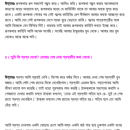
উত্তরঃ
রূপকথার গল্প সকলেই পছন্দ করে। আমিও করি। রূপকথা পছন্দ করার অনেকগুলো
কারণের মধ্যে অন্যতম হল
রূপকথার মধ্যে যে কাহিনিটা থাকে তা আমার মনকে মুগ্ধ করে
,
রাখে। একটা রূপকথা শোনার পর সেই গল্পের কাহিনির রেশ দীর্ঘকাল আমার মনকে আচ্ছন্ন করে
রাখে। আমি যেন সেই রূপকথার দেশে স্বয়ং ঘুরে বেড়াতে থাকি। গল্পের পাত্রপাত্রীর সঙ্গে
আমি নিজেকে যেন মিশিয়ে দিই। বারবার তাই আমার রূপকথার কাহিনি শুনতে ইচ্ছে করে।
রূপকথার কাহিনি আমি অনেক শুনেছি। শুনেছি আমার ঠাকুরমার মুখ থেকে। আমার মার মুখ
থেকেও মাঝে মাঝে শুনি
।
৪। তুমি কি স্বপ্ন দেখো
তোমার শেষ দেখা স্বপ্নটির কথা লেখো।
?
উত্তরঃ
স্বপ্ন আমি প্রায়ই দেখি। বিশেষ করে বর্ষার দিনে। আমার দেখা শেষ স্বপ্নটি খুব
মজার। আমি সেটা শেষ রাতের দিকে দেখেছিলাম। স্বপ্নটা এরকম ছিল- পড়াশোনায় আমি
ভীষণ ভালো ফল করেছি। তাই বড়ো পুরস্কার লাভ করছি। ঠাকক্কাকে স্বপ্নের কথাটা ও
শেষরাতে দেখার কথাটা বলতে ঠাক্কা বললেন
তোর এই স্বপ্নটা সত্যি হবে রে- তুই যে শেষ
, '
রাতে স্বপ্ন দেখেছিস।
ঠাক্কা বললেন শেষ রাতের স্বপ্ন সত্যি হয়। সত্যি হলে তো আমি
'
বেঁচে যাই
।
আমি স্বপ্ন দেখলাম একটা ঘোড়ায় চেপে আমি মস্ত একটা মাঠ পার হয়ে ঢুকলাম একটা বনের