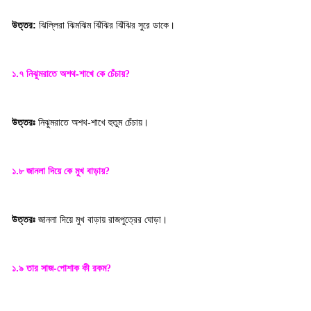
উত্তর:
ঝিল্লিরা ঝিমঝিম ঝিঁঝির ঝিঁঝির সুরে ডাকে
।
১.৭ নিঝুমরাতে অশথ-শাখে কে চেঁচায়
?
উত্তরঃ
নিঝুমরাতে অশথ-শাখে হুতুম চেঁচায়
।
১.৮ জানলা দিয়ে কে মুখ বাড়ায়
?
উত্তরঃ
জানলা দিয়ে মুখ বাড়ায় রাজপুত্রের ঘোড়া
।
১.৯ তার সাজ-পোশাক কী রকম
?