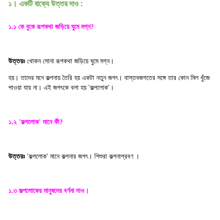
১। একটি বাক্যে উত্তর দাও :
১.১ কে বুকে রূপকথা জড়িয়ে ঘুমে মগ্ন
?
উত্তরঃ
খোকন সোনা রূপকথা জড়িয়ে ঘুমে মগ্ন।
হয়। তাদের মনে কল্পনায় তৈরি হয় একটা নতুন জগৎ। বাস্তবজগতের সঙ্গে তার কোন মিল খুঁজে
পাওয়া যায় না। এই জগৎকে বলা হয়
কল্পলোক
'
'
।
১.২
কল্পলোক
মানে কী
'
'
?
উত্তরঃ
কল্পলোক
মানে কল্পনার জগৎ। শিশুরা কল্পনাপ্রবণ
'
'
।
১.৩ কল্পলোকের মানুষদের বর্ণনা দাও
।