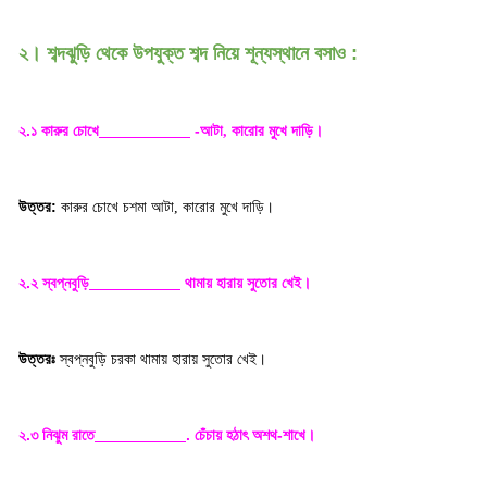
২। শব্দঝুড়ি থেকে উপযুক্ত শব্দ নিয়ে শূন্যস্থানে বসাও :
২.১ কারুর চোখে
-আটা
কারোর মুখে দাড়ি
,
।
উত্তর:
কারুর চোখে চশমা আটা
কারোর মুখে দাড়ি
,
।
২.২ স্বপ্নবুড়ি
থামায় হারায় সুতোর খেই
।
উত্তরঃ
স্বপ্নবুড়ি চরকা থামায় হারায় সুতোর খেই
।
২.৩ নিঝুম রাতে
. চেঁচায় হঠাৎ অশথ-শাখে
।