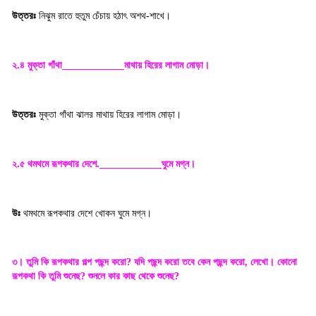
উত্তরঃ
নিঝুম রাতে হুতুম চেঁচায় হঠাৎ অশথ-শাখে।
২.৪ মুক্তা গাঁথা
মাথায় হিরের লাগাম মোড়া
।
উত্তরঃ
মুক্তা গাঁথা ঝালর মাথায় হিরের লাগাম মোড়া
।
২.৫ থমথমে রূপকথার দেশে.
ঘুমে মগ্ন
।
উঃ
থমথমে রূপকথার দেশে খোকন ঘুমে মগ্ন
।
৩। তুমি কি রূপকথার গল্প পছন্দ করো
যদি পছন্দ করো তবে কেন পছন্দ করো
লেখো। কোনো
?
,
রূপকথা কি তুমি শুনেছ
শুনলে কার কাছ থেকে শুনেছ
?
?