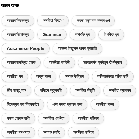
আমাৰ অসম
অসমৰ দিৱসসমূহ
অসমীয়া কিতাপ
সহজ লভ্য বন দৰবৰ গুণ
অসমৰ জিলাসমূহ
Grammar
সমাৰ্থক শব্দ
বিপৰীত শব্দ
Assamese People
অসমৰ কিছুমান ধানৰ প্ৰজাতি
অসমৰ জনপ্ৰিয় লোক
অসমীয়া কাহিনী
ভাৰতবৰ্ষৰ প্ৰৱিত্ৰ তীৰ্থস্থান
অসমীয়া শব্দ
বাক্য ৰচনা
অসমৰ উদ্ভিদ
কম্পিউটাৰত আঁকা ছবি
জীৱ-জন্তু নাম
গণিতৰ সূত্ৰাৱলী
অসমীয়া সঁজুলি
অসমীয়া ব্যাকৰণ
বিশেষ্যৰ পৰা বিশেষণলৈ
এটা শব্দত প্ৰকাশ কৰা
অসমীয়া ৰচনা
মহান লোকৰ বাণী
অসমীয়া নেওঁতা
অসমীয়া পঞ্জিকা
অসমীয়া দৰখাস্ত
অসমৰ চৰাই
অসমীয়া কবিতা