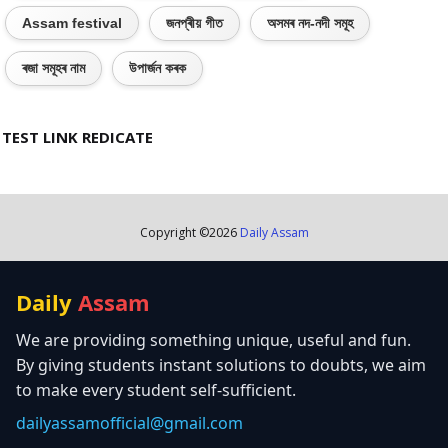
Assam festival
জনপ্ৰীয় গীত
অসমৰ নদ-নদী সমূহ
ৰজা সমূহৰ নাম
উপাৰ্জন কৰক
TEST LINK REDICATE
Copyright ©
2026
Daily Assam
Daily
Assam
We are providing something unique, useful and fun.
By giving students instant solutions to doubts, we aim
to make every student self-sufficient.
dailyassamofficial@gmail.com