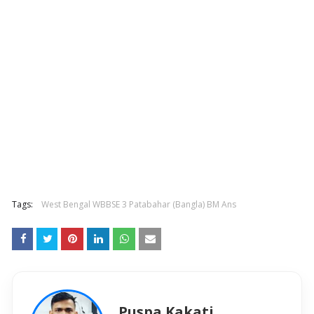
Tags:
West Bengal WBBSE 3 Patabahar (Bangla) BM Ans
Puspa Kakati