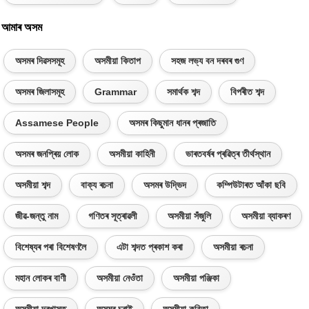
আমাৰ অসম
অসমৰ দিৱসসমূহ
অসমীয়া কিতাপ
সহজ লভ্য বন দৰবৰ গুণ
অসমৰ জিলাসমূহ
Grammar
সমাৰ্থক শব্দ
বিপৰীত শব্দ
Assamese People
অসমৰ কিছুমান ধানৰ প্ৰজাতি
অসমৰ জনপ্ৰিয় লোক
অসমীয়া কাহিনী
ভাৰতবৰ্ষৰ প্ৰৱিত্ৰ তীৰ্থস্থান
অসমীয়া শব্দ
বাক্য ৰচনা
অসমৰ উদ্ভিদ
কম্পিউটাৰত আঁকা ছবি
জীৱ-জন্তু নাম
গণিতৰ সূত্ৰাৱলী
অসমীয়া সঁজুলি
অসমীয়া ব্যাকৰণ
বিশেষ্যৰ পৰা বিশেষণলৈ
এটা শব্দত প্ৰকাশ কৰা
অসমীয়া ৰচনা
মহান লোকৰ বাণী
অসমীয়া নেওঁতা
অসমীয়া পঞ্জিকা