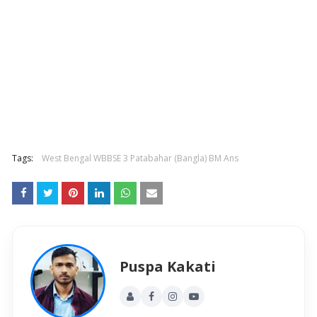
Tags:
West Bengal WBBSE 3 Patabahar (Bangla) BM Ans
Puspa Kakati