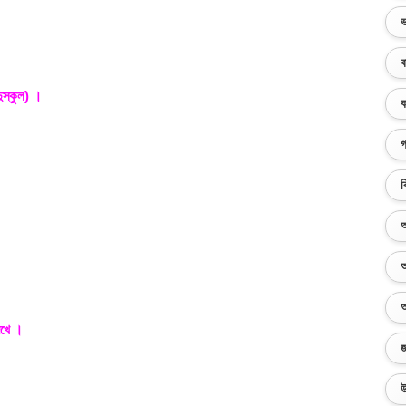
ভ
ব
ুস্কুল) ।
ক
গ
ব
অ
অ
অ
েখে ।
জ
উ