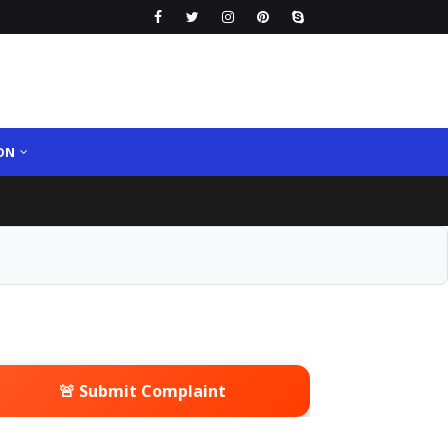
ON
🚨 Submit Complaint