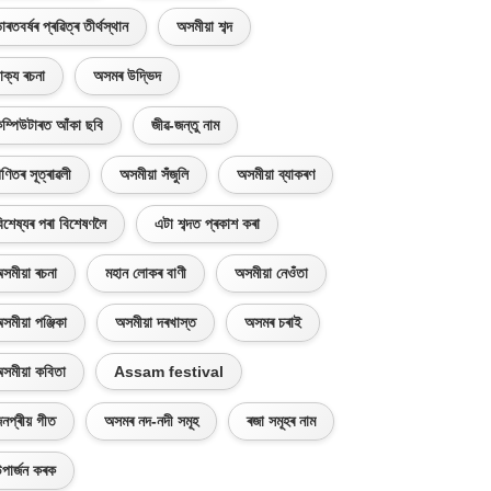
াৰতবৰ্ষৰ প্ৰৱিত্ৰ তীৰ্থস্থান
অসমীয়া শব্দ
াক্য ৰচনা
অসমৰ উদ্ভিদ
ম্পিউটাৰত আঁকা ছবি
জীৱ-জন্তু নাম
ণিতৰ সূত্ৰাৱলী
অসমীয়া সঁজুলি
অসমীয়া ব্যাকৰণ
িশেষ্যৰ পৰা বিশেষণলৈ
এটা শব্দত প্ৰকাশ কৰা
সমীয়া ৰচনা
মহান লোকৰ বাণী
অসমীয়া নেওঁতা
সমীয়া পঞ্জিকা
অসমীয়া দৰখাস্ত
অসমৰ চৰাই
সমীয়া কবিতা
Assam festival
নপ্ৰীয় গীত
অসমৰ নদ-নদী সমূহ
ৰজা সমূহৰ নাম
পাৰ্জন কৰক