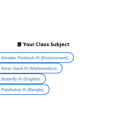
📘 Your Class Subject
Amader Paribesh III (Environment)
Amar Ganit III (Mathematics)
Butterfly III (English)
Patabahar III (Bangla)