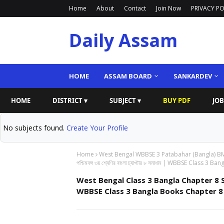
Home
About
Contact
Join Now
PRIVACY PO
Daily Assam
HOME
ASSAM BOARD
SANKARDEV
HOME
DISTRICT ▾
SUBJECT ▾
BUY PDF
JOB
No subjects found.
Create Your Profile
Home
West Bengal WBBSE 3 Patabahar (Bangla) B
পশ্চিমবঙ্গ ৩য় শ্ৰেণির বাংলা চ্যাপ্টার ৮ সমাধান | WBBSE Cla
West Bengal Class 3 Bangla Chapter 8 Solution 2
WBBSE Class 3 Bangla Books Chapter 8 