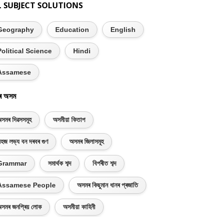
L SUBJECT SOLUTIONS
Geography
Education
English
Political Science
Hindi
Assamese
ৰ অসম
সমৰ দিৱসসমূহ
অসমীয়া কিতাপ
হজ লভ্য বন দৰবৰ গুণ
অসমৰ জিলাসমূহ
Grammar
সমাৰ্থক শব্দ
বিপৰীত শব্দ
Assamese People
অসমৰ কিছুমান ধানৰ প্ৰজাতি
সমৰ জনপ্ৰিয় লোক
অসমীয়া কাহিনী