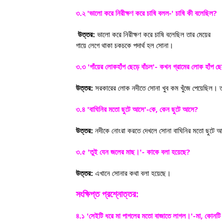
'
'
?
৩.২
ভালো করে নিরীক্ষণ করে চাষি বলল-
চাষি কী বলেছিল
উত্তর:
ভালো করে নিরীক্ষণ করে চাষি বলেছিল তার মেয়ের
গায়ে লেগে থাকা চকচকে পদার্থ হল সোনা।
'
'-
৩.৩
গাঁয়ের লোকহাঁপ ছেড়ে বাঁচল
কখন গ্রামের লোক হাঁপ ছে
উত্তর:
সরকারের লোক নদীতে সোনা খুব কম খুঁজে পেয়েছিল। ত
'
'-
,
?
৩.৪
বাঘিনির মতো ছুটে আসে
কে
কেন ছুটে আসে
উত্তর:
নদীকে নোংরা করতে দেখলে সোনা বাঘিনির মতো ছুটে
'
'-
?
৩.৫
তুই যেন জলের মাছ।
কাকে বলা হয়েছে
উত্তর:
এখানে সোনার কথা বলা হয়েছে।
সংক্ষিপ্ত প্রশ্নোত্তর:
'
'-
,
৪.১
সেইটি ধরে মা পাগলের মতো বাজাতে লাগল।
মা
কোনটি 