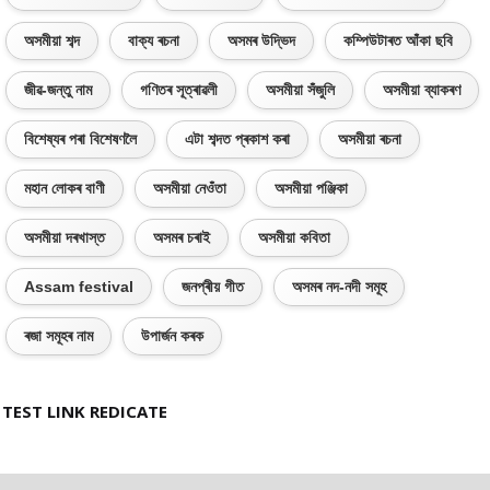
অসমীয়া শব্দ
বাক্য ৰচনা
অসমৰ উদ্ভিদ
কম্পিউটাৰত আঁকা ছবি
জীৱ-জন্তু নাম
গণিতৰ সূত্ৰাৱলী
অসমীয়া সঁজুলি
অসমীয়া ব্যাকৰণ
বিশেষ্যৰ পৰা বিশেষণলৈ
এটা শব্দত প্ৰকাশ কৰা
অসমীয়া ৰচনা
মহান লোকৰ বাণী
অসমীয়া নেওঁতা
অসমীয়া পঞ্জিকা
অসমীয়া দৰখাস্ত
অসমৰ চৰাই
অসমীয়া কবিতা
Assam festival
জনপ্ৰীয় গীত
অসমৰ নদ-নদী সমূহ
ৰজা সমূহৰ নাম
উপাৰ্জন কৰক
TEST LINK REDICATE