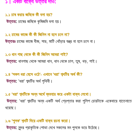
১। একটি বাক্যে উত্তর দাও:
১.১ চাষ করার জমিকে কী বলা হয়
?
উত্তর
:
চাষের জমিকে কৃষিজমি বলা হয়
।
১.২ চাষের কাজে কী কী জিনিস না হলে চলে না
?
উত্তরঃ
চাষের কাজে বীজ
,
সার
,
মাটি খোঁড়ার যন্ত্র না হলে চলে না
।
১.৩ ধান গাছ থেকে কী কী জিনিস আমরা পাই
?
উত্তর
:
ধানগাছ থেকে আমরা ধান
,
ধান থেকে চাল
,
তুষ
,
খড়
,
পাই
।
১.৪
'
সকল ধরা হেসে ওঠে
'-
এখানে
'
ধরা
'
শব্দটির অর্থ কী
?
উত্তর
:
'
ধরা
'
শব্দটির অর্থ পৃথিবী
।
১.৫
'
ধরা
'
শব্দটিকে অন্য অর্থে ব্যবহার করে একটা বাক্য লেখো
।
উত্তর
:
'
ধরা
'
শব্দটির অন্য একটি অর্থ গ্রেপ্তার করা পুলিশ চোরটাকে একেবারে হাতেনাতে
ধরেছে
।
১.৬
'
পুলক
'
শব্দটি দিয়ে একটি বাক্য রচনা করো
।
উত্তর
:
সুন্দর প্রাকৃতিক শোভা দেখে সকলের মন পুলকে ভরে উঠেছে
।