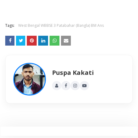
Tags:
West Bengal WBBSE 3 Patabahar (Bangla) BM Ans
Puspa Kakati