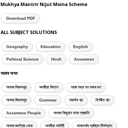
Mukhya Mantrir Nijut Moina Scheme
Download PDF
ALL SUBJECT SOLUTIONS
Geography
Education
English
Political Science
Hindi
Assamese
আমাৰ অসম
অসমৰ দিৱসসমূহ
অসমীয়া কিতাপ
সহজ লভ্য বন দৰবৰ গুণ
অসমৰ জিলাসমূহ
Grammar
সমাৰ্থক শব্দ
বিপৰীত শব্দ
Assamese People
অসমৰ কিছুমান ধানৰ প্ৰজাতি
অসমৰ জনপ্ৰিয় লোক
অসমীয়া কাহিনী
ভাৰতবৰ্ষৰ প্ৰৱিত্ৰ তীৰ্থস্থান