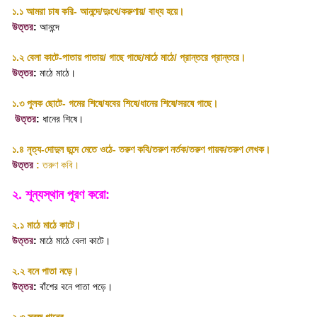
১.১ আমরা চাষ করি- আনন্দে/দুঃখে/করুণায়/ বাধ্য হয়ে
।
উত্তর
:
আনন্দে
১.২ বেলা কাটে-পাতায় পাতায়/ গাছে গাছে/মাঠে মাঠে/ প্রান্তরে প্রান্তরে
।
উত্তর
:
মাঠে মাঠে
।
১.৩ পুলক ছোটে- গমের শিষে/যবের শিষে/ধানের শিষে/সরষে গাছে
।
উত্তর
:
ধানের শিষে
।
১.৪ নৃত্য-দোদুল ছন্দে মেতে ওঠে- তরুণ কবি/তরুণ নর্তক/তরুণ গায়ক/তরুণ লেখক
।
উত্তর
:
তরুণ কবি
।
২. শূন্যস্থান পূরণ করো:
২.১ মাঠে মাঠে কাটে
।
উত্তর
:
মাঠে মাঠে বেলা কাটে
।
২.২ বনে পাতা নড়ে
।
উত্তর
:
বাঁশের বনে পাতা পড়ে
।