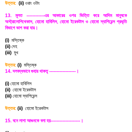
উত্তর:
(ii)
ওরাং ওটাং
13.
মূলত ------------এর আকারের ওপর ভিত্তি করে আদিম মানুষকে
অস্ট্রালোপিথেকাস
,
হোমো হাবিলিস
,
হোমো ইরেকটাস ও হোমো স্যাপিয়েন্স প্রভৃতি
বিভাগে ভাগ করা যায়
।
(i)
মস্তিষ্ক
(ii)
দেহ
(iii)
মুখ
উত্তর:
(i)
মস্তিষ্ক
14.
দলবদ্ধভাবে গুহায় থাকতৃ ------------------।
(i)
হোমো হাবিলিস
(ii)
হোমো ইরেকটাস
(iii)
হোমো স্যাপিয়েন্স
উত্তর:
(ii)
হোমো ইরেকটাস
15.
বনে লাগা আগুনকে বলা হয়--------------------
।