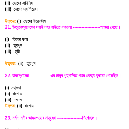
(ii)
হোমো হাবিলিস
(iii)
হোমো স্যাপিয়েন্স
উত্তর:
(i)
হোমো ইরেকটাস
21.
উত্তরপ্রদেশের সরাই নহর রাইতে ধারওলা -------------------পাওয়া গেছে
।
(i)
তিরের ফলা
(ii)
তুরপুন
(iii)
ছুরি
উত্তর:
(ii)
তুরপুন
22.
রাজস্থানের—------------এর মানুষ গৃহপালিত পশুর গুরুত্ব বুঝতে পেরেছিল
।
(i)
মহাদহা
(ii)
বাগোড়
(iii)
দমদমা
উত্তর:
(ii)
বাগোড়
23.
নর্মদা নদীর আদমগড়ের মানুষেরা —--------------শিখেছিল
।