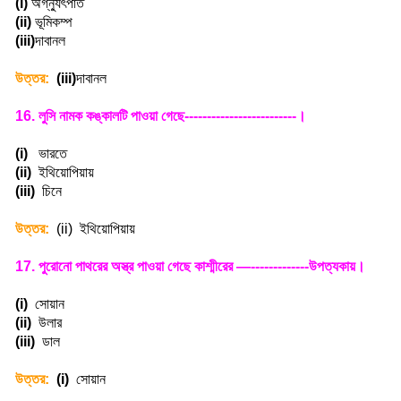
(i)
অগ্ন্যুৎপাত
(ii)
ভূমিকম্প
(iii)
দাবানল
উত্তর:
(iii)
দাবানল
16.
লুসি নামক কঙ্কালটি পাওয়া গেছে-------------------------
।
(i)
ভারতে
(ii)
ইথিয়োপিয়ায়
(iii)
চিনে
উত্তর:
(ii)
ইথিয়োপিয়ায়
17.
পুরোনো পাথরের অস্ত্র পাওয়া গেছে কাশ্মীরের —-------------উপত্যকায়
।
(i)
সোয়ান
(ii)
উলার
(iii)
ডাল
উত্তর:
(i)
সোয়ান