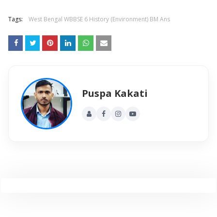
Tags:
West Bengal WBBSE 6 History (Environment) BM Ans
Puspa Kakati