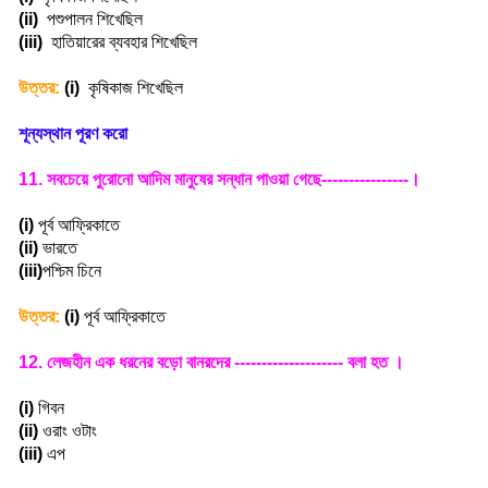
(ii)
পশুপালন শিখেছিল
(iii)
হাতিয়ারের ব্যবহার শিখেছিল
উত্তর:
(i)
কৃষিকাজ শিখেছিল
শূন্যস্থান পূরণ করো
11.
সবচেয়ে পুরোনো আদিম মানুষের সন্ধান পাওয়া গেছে----------------
।
(i)
পূর্ব আফ্রিকাতে
(ii)
ভারতে
(iii)
পশ্চিম চিনে
উত্তর:
(i)
পূর্ব আফ্রিকাতে
12.
লেজহীন এক ধরনের বড়ো বানরদের -------------------- বলা হত
।
(i)
গিবন
(ii)
ওরাং ওটাং
(iii)
এপ