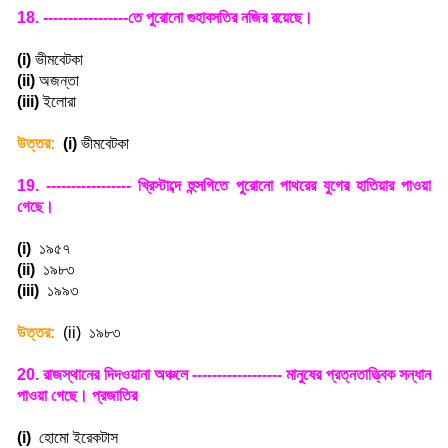
18. -----------------
তে পুরোনো গুহাবসতির নজির রয়েছে
।
(i)
ভীমবেটকা
(ii)
অজন্তা
(iii)
ইলোরা
উত্তর:
(i)
ভীমবেটকা
19. -----------------
খ্রিস্টাব্দে হুন্সগিতে পুরোনো পাথরের যুগের হাতিয়ার পাওয়া
গেছে
।
(i)
১৯৫৭
(ii)
১৯৮৩
(iii)
১৯৯৩
উত্তর:
(ii)
১৯৮৩
20.
রাজস্থানের দিদওয়ানা অঞ্চলে ------------------ মানুষের প্রত্নতাত্ত্বিক সন্ধান
পাওয়া গেছে। প্রজাতির
(i)
হোমো ইরেকটাস