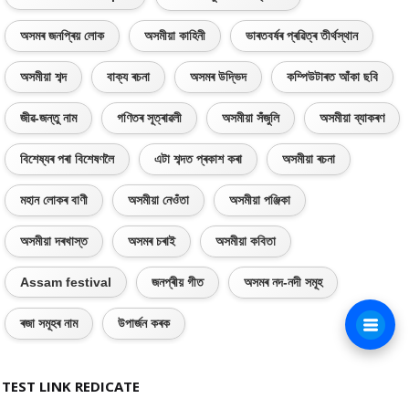
অসমৰ জনপ্ৰিয় লোক
অসমীয়া কাহিনী
ভাৰতবৰ্ষৰ প্ৰৱিত্ৰ তীৰ্থস্থান
অসমীয়া শব্দ
বাক্য ৰচনা
অসমৰ উদ্ভিদ
কম্পিউটাৰত আঁকা ছবি
জীৱ-জন্তু নাম
গণিতৰ সূত্ৰাৱলী
অসমীয়া সঁজুলি
অসমীয়া ব্যাকৰণ
বিশেষ্যৰ পৰা বিশেষণলৈ
এটা শব্দত প্ৰকাশ কৰা
অসমীয়া ৰচনা
মহান লোকৰ বাণী
অসমীয়া নেওঁতা
অসমীয়া পঞ্জিকা
অসমীয়া দৰখাস্ত
অসমৰ চৰাই
অসমীয়া কবিতা
Assam festival
জনপ্ৰীয় গীত
অসমৰ নদ-নদী সমূহ
ৰজা সমূহৰ নাম
উপাৰ্জন কৰক
TEST LINK REDICATE