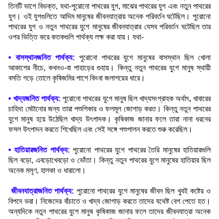
তিনটি ভাগে বিভক্ত
,
যথা-পুরোনো পাথরের যুগ
,
মাঝের পাথরের যুগ এবং নতুন পাথরের
যুগ। ওই যুগগুলিতে আদিম মানুষের জীবনযাত্রায় অনেক পরিবর্তন ঘটেছিল। পুরোনো
পাথরের যুগ ও নতুন পাথরের যুগে মানুষের জীবনযাত্রার যেসব পরিবর্তন ঘটেছিল তার
ওপর ভিত্তি করে কতকগুলি পার্থক্য লক্ষ করা যায়। যথা-
•
বাসস্থানজনিত পার্থক্য:
পুরোনো পাথরের যুগে মানুষের বাসস্থান ছিল খোলা
আকাশের নীচে
,
কখনও-বা পাহাড়ের গুহায়। কিন্তু নতুন পাথরের যুগে মানুষ স্থায়ী
বসতি গড়ে তোলে কৃষিজমির পাশে কিংবা জলাশয়ের ধারে
।
•
খাদ্যজনিত পার্থক্য:
পুরোনো পাথরের যুগে মানুষ ছিল খাদ্যসংগ্রাহক অর্থাৎ
,
খাবারের
চাহিদা মেটানোর জন্য তারা পশুশিকার ও ফলমূল জোগাড় করত। কিন্তু নতুন পাথরের
যুগে মানুষ হয়ে উঠেছিল খাদ্য উৎপাদক। কৃষিকাজ জানার ফলে তারা নানা ধরনের
ফসল উৎপাদন করতে শিখেছিল এবং সেই সঙ্গে পশুপালন করতে শুরু করেছিল
।
•
হাতিয়ারজনিত পার্থক্য:
পুরোনো পাথরের যুগে পাথরের তৈরি মানুষের হাতিয়ারগুলি
ছিল বড়ো
,
এবড়োখেবড়ো ও ভোঁতা। কিন্তু নতুন পাথরের যুগে মানুষের হাতিয়ার ছিল
অনেক মসৃণ
,
হালকা ও ধারালো
।
জীবনযাত্রাজনিত পার্থক্য:
পুরোনো পাথরের যুগে মানুষের জীবন ছিল খুবই কষ্টের ও
বিপদে ভরা। নিজেদের বাঁচাতে ও খাদ্য জোগাড় করতে তাদের যথেষ্ট বেগ পেতে হত।
অন্যদিকে নতুন পাথরের যুগে মানুষ কৃষিকাজ জানার ফলে তাদের জীবনযাত্রা অনেক