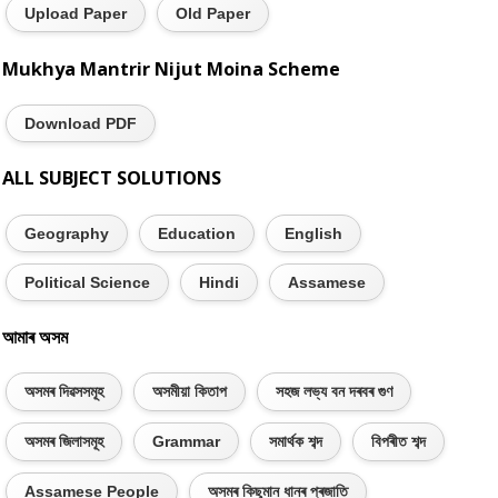
Upload Paper
Old Paper
Mukhya Mantrir Nijut Moina Scheme
Download PDF
ALL SUBJECT SOLUTIONS
Geography
Education
English
Political Science
Hindi
Assamese
আমাৰ অসম
অসমৰ দিৱসসমূহ
অসমীয়া কিতাপ
সহজ লভ্য বন দৰবৰ গুণ
অসমৰ জিলাসমূহ
Grammar
সমাৰ্থক শব্দ
বিপৰীত শব্দ
Assamese People
অসমৰ কিছুমান ধানৰ প্ৰজাতি