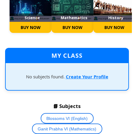
Science
Mathematics
History
BUY NOW
BUY NOW
BUY NOW
MY CLASS
No subjects found.
Create Your Profile
📘 Subjects
Blossoms VI (English)
Ganit Prabha VI (Mathematics)