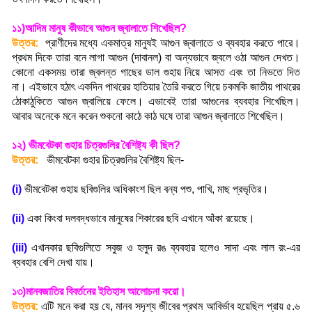
১১)আদিম মানুষ কীভাবে আগুন জ্বালাতে শিখেছিল
?
উত্তর:
প্রাণীদের মধ্যে একমাত্র মানুষই আগুন জ্বালাতে ও ব্যবহার করতে পারে।
প্রথম দিকে তারা বনে লাগা আগুন (দাবানল) বা অন্যভাবে জ্বলে ওঠা আগুন দেখত।
কোনো একসময় তারা জ্বলন্ত গাছের ডাল গুহায় নিয়ে আসত এবং তা নিভতে দিত
না। এইভাবে হঠাৎ একদিন পাথরের হাতিয়ার তৈরি করতে গিয়ে চকমকি জাতীয় পাথরের
ঠোকাঠুকিতে আগুন জ্বালিয়ে ফেলে। এভাবেই তারা আগুনের ব্যবহার শিখেছিল।
আবার অনেকে মনে করেন শুকনো কাঠে কাঠ ঘষে তারা আগুন জ্বালাতে শিখেছিল
।
১২) ভীমবেটকা গুহার চিত্রগুলির বৈশিষ্ট্য কী ছিল
?
উত্তর:
ভীমবেটকা গুহার চিত্রগুলির বৈশিষ্ট্য ছিল-
(i)
ভীমবেটকা গুহায় ছবিগুলির অধিকাংশ ছিল বন্য পশু
,
পাখি
,
মাছ প্রভৃতির
।
(ii)
একা কিংবা দলবদ্ধভাবে মানুষের শিকারের ছবি এখানে আঁকা রয়েছে
।
(iii)
এখানকার ছবিগুলিতে সবুজ ও হলুদ রঙ ব্যবহার হলেও সাদা এবং লাল রং-এর
ব্যবহার বেশি দেখা যায়
।
১৩)মানবজাতির বিবর্তনের ইতিহাস আলোচনা করো
।
উত্তর:
এটি মনে করা হয় যে
,
মানব সদৃশ্য জীবের প্রথম আবির্ভাব হয়েছিল প্রায় ৫.৬