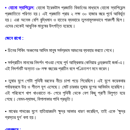
•
হোমো স্যাপিয়েন্স:
হোমো ইরেকটাস প্রজাতি বিবর্তনের মাধ্যমে হোমো স্যাপিয়েন্স
প্রজাতিতে পরিণত হয়। এই প্রজাতি প্রায় ২ লক্ষ ৩০ হাজার বছর পূর্বে আবির্ভূত
হয়। এরা অনেক বেশি বুদ্ধিমান ও হাতের ব্যবহারে তুলনামূলকভাবে পারদর্শী ছিল।
এদের থেকেই আধুনিক মানুষের উৎপত্তি হয়েছে
।
জেনে রাখো :
•
চিনের পিকিং অঞ্চলের আদিম মানুষ সর্বপ্রথম আগুনের ব্যবহার করতে শেখে
।
•
সর্বপ্রাচীন মানবের নিদর্শন পাওয়া গেছে পূর্ব আফ্রিকার কেনিয়ার ওন্ড্রুভাই জর্জ-এ।
এই নিদর্শনটি অন্তত ৩৮ লক্ষ বছরের প্রাচীন বলে পণ্ডিতগণ মনে করেন
।
•
তুষার যুগে গোটা পৃথিবী বরফের নীচে চাপা পড়ে গিয়েছিল। এই যুগে কয়েকবার
পর্যায়ক্রমে উয় ও শীতল যুগ এসেছে। মোট চারবার তুষার যুগের আবির্ভাব হয়েছিল।
এই পরিবেশে খাপ খাওয়াতে না- পেরে পৃথিবী থেকে বেশ কিছু প্রাণী বিলুপ্ত হয়ে
গেছে। যেমন-ম্যামথ
,
বিশালাকার পাখি প্রভৃতি
।
•
মাঝের পাথরের যুগে হাতিয়ারগুলি ক্ষুদ্র আকার ধারণ করেছিল
,
তাই একে
'
ক্ষুদ্র
প্রস্তর যুগ
'
বলা হয়
।
একনজরে :