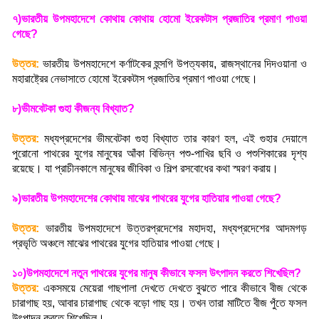
৭)ভারতীয় উপমহাদেশে কোথায় কোথায় হোমো ইরেকটাস প্রজাতির প্রমাণ পাওয়া
গেছে
?
উত্তর:
ভারতীয় উপমহাদেশে কর্ণাটকের হুন্সগি উপত্যকায়
,
রাজস্থানের দিদওয়ানা ও
মহারাষ্ট্রের নেভাসাতে হোমো ইরেকটাস প্রজাতির প্রমাণ পাওয়া গেছে
।
৮)ভীমবেটকা গুহা কীজন্য বিখ্যাত
?
উত্তর:
মধ্যপ্রদেশের ভীমবেটকা গুহা বিখ্যাত তার কারণ হল
,
এই গুহার দেয়ালে
পুরোনো পাথরের যুগের মানুষের আঁকা বিভিন্ন পশু-পাখির ছবি ও পশুশিকারের দৃশ্য
রয়েছে। যা প্রাচীনকালে মানুষের জীবিকা ও শিল্প রসবোধের কথা স্মরণ করায়
।
৯)ভারতীয় উপমহাদেশের কোথায় মাঝের পাথরের যুগের হাতিয়ার পাওয়া গেছে
?
উত্তর:
ভারতীয় উপমহাদেশে উত্তরপ্রদেশের মহাদহা
,
মধ্যপ্রদেশের আদমগড়
প্রভৃতি অঞ্চলে মাঝের পাথরের যুগের হাতিয়ার পাওয়া গেছে
।
১০)উপমহাদেশে নতুন পাথরের যুগের মানুষ কীভাবে ফসল উৎপাদন করতে শিখেছিল
?
উত্তর:
একসময়ে মেয়েরা গাছপালা দেখতে দেখতে বুঝতে পারে কীভাবে বীজ থেকে
চারাগাছ হয়
,
আবার চারাগাছ থেকে বড়ো গাছ হয়। তখন তারা মাটিতে বীজ পুঁতে ফসল
উৎপাদন করতে শিখেছিল
।