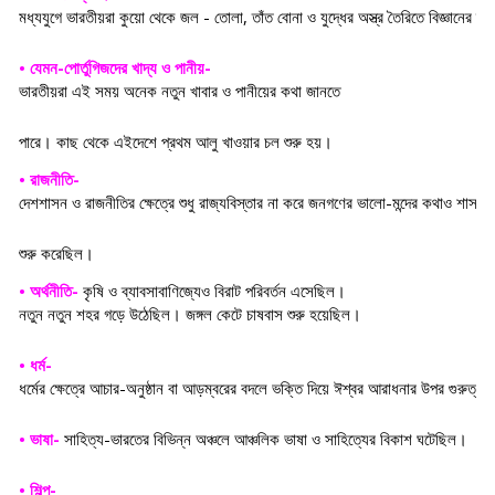
মধ্যযুগে ভারতীয়রা কুয়ো থেকে জল - তোলা, তাঁত বোনা ও যুদ্ধের অস্ত্র তৈরিতে বিজ্ঞানের 
• যেমন-পোর্তুগিজদের খাদ্য ও পানীয়- 
ভারতীয়রা এই সময় অনেক নতুন খাবার ও পানীয়ের কথা জানতে 
পারে। কাছ থেকে এইদেশে প্রথম আলু খাওয়ার চল শুরু হয়।
• রাজনীতি-
দেশশাসন ও রাজনীতির ক্ষেত্রে শুধু রাজ্যবিস্তার না করে জনগণের ভালো-মন্দের কথাও শাসকর
শুরু করেছিল।
• অর্থনীতি- 
কৃষি ও ব্যাবসাবাণিজ্যেও বিরাট পরিবর্তন এসেছিল।
নতুন নতুন শহর গড়ে উঠেছিল। জঙ্গল কেটে চাষবাস শুরু হয়েছিল।
• ধর্ম-
ধর্মের ক্ষেত্রে আচার-অনুষ্ঠান বা আড়ম্বরের বদলে ভক্তি দিয়ে ঈশ্বর আরাধনার উপর গুরুত্ব
• ভাষা- 
সাহিত্য-ভারতের বিভিন্ন অঞ্চলে আঞ্চলিক ভাষা ও সাহিত্যের বিকাশ ঘটেছিল।
• শিল্প-