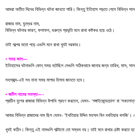
আমরা অতীত দিনের বিভিন্ন ঘটনা জানতে পারি। কিন্তু ইতিহাস পড়তে গেলে বিভিন্ন সাল, ত
রাজার 
নাম, যুদ্ধের নাম, 
বিভিন্ন ঘটনার কারণ, ফলাফল, গুরুত্ব প্রভৃতি মনে রাখা কষ্টকর হয়ে ওঠে। 
তাই গল্পের মতো পড়ে এগুলি মনে রাখা খুবই দরকার।
• সময় কাল—
ইতিহাসের ঘটনাগুলি কোন্ সময় ঘটেছিল সেগুলি সঠিকভাবে জানার জন্য তারিখ, মাস, সাল, শতা
সহস্রাব্দ-এই সব নানা সময় মাপার হিসাব জানতে হবে।
• জটিল নামের সমস্যা—-
প্রাচীন যুগের রাজারা বিভিন্ন উপাধি গ্রহণ করতেন, যেমন- 'গঙ্গাইকোন্ডচোল' বা 'সকলোত্ত
আবার বিভিন্ন রাজাদের নাম ছিল যেমন- 'ইখতিয়ার উদ্দিন মহম্মদ বিন বখতিয়ার খলজি'। এগুল
খুবই কঠিন। কিন্তু এই নামগুলি পাল্টানো তো সম্ভব নয়। তাই মনে রাখার চেষ্টা করতে হবে।