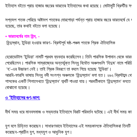
ইতিহাস বইতে প্রায় হাজার বছরের ভারতের ইতিহাসের কথা রয়েছে। মোটামুটি খ্রিস্টীয় সপ্
সপ্তদশ শতক পেরিয়ে অষ্টাদশ শতকের দোরগোড়া পর্যন্ত প্রায় হাজার বছরে ভারতবর্ষে যে ধারাব
হয়েছে, তার কথাই বইতে বলা হয়েছে।
• ভারতবর্ষের নাম হিন্দ, -
হিন্দুস্থান, ইন্ডিয়া হওয়ার কারণ- খ্রিস্টপূর্ব ষষ্ঠ-পঞ্চম শতকে গ্রিক ঐতিহাসিক 
হেরোডোটাস 'ইন্ডিয়া' নামটি প্রথম ব্যবহার করেছিলেন। তিনি পারসিক উপাদান থেকে ভারত সম
পেরেছিলেন। পারসিক সাম্রাজ্যের অন্তর্ভুক্ত সিন্ধু বিধৌত অঞ্চলগুলি 'হিদুষ' নামে পরিচিত
 'হ'-এর উচ্চারণ নেই। তাই গ্রিক বিবরণে তা বদলে গিয়ে হয়েছে 'ইন্ডিয়া'।
আরবি-ফারসি ভাষায় সিন্ধু নদী সংলগ্ন অঞ্চলকে 'হিন্দুস্তান' বলা হত। ২৬২ খ্রিস্টাব্দে খোদ
শাসকের একটি শিলালেখতে 'হিন্দুস্তান' শব্দটি পাওয়া যায়। পরবর্তীকালে 'হিন্দুস্তান' বলতে সম
বোঝানো হয়েছে।
৩ 'ইতিহাসের গুণ-ভাগ:
দীর্ঘ সময় ধরে মানবসমাজ ও সভ্যতার ইতিহাসে বিরাট পরিবর্তন ঘটেছে। এই দীর্ঘ সময় কালক
যুগ বলে চিহ্নিত করেছেন। সাধারণভাবে ইতিহাসের এই সময়কালকে ঐতিহাসিকরা তিনটি যুগে
করেছেন-প্রাচীন যুগ, মধ্যযুগ ও আধুনিক যুগ।