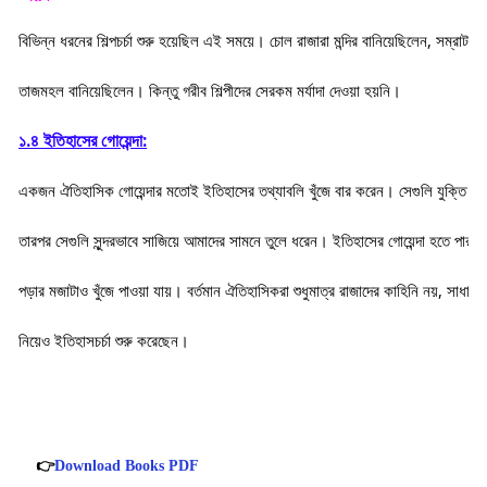
বিভিন্ন ধরনের শিল্পচর্চা শুরু হয়েছিল এই সময়ে। চোল রাজারা মন্দির বানিয়েছিলেন, সম্রাট শ
তাজমহল বানিয়েছিলেন। কিন্তু গরীব শিল্পীদের সেরকম মর্যাদা দেওয়া হয়নি।
১.৪ ইতিহাসের গোয়েন্দা:
একজন ঐতিহাসিক গোয়েন্দার মতোই ইতিহাসের তথ্যাবলি খুঁজে বার করেন। সেগুলি যুক্তি দি
তারপর সেগুলি সুন্দরভাবে সাজিয়ে আমাদের সামনে তুলে ধরেন। ইতিহাসের গোয়েন্দা হতে পারল
পড়ার মজাটাও খুঁজে পাওয়া যায়। বর্তমান ঐতিহাসিকরা শুধুমাত্র রাজাদের কাহিনি নয়, সাধারণ 
নিয়েও ইতিহাসচর্চা শুরু করেছেন।
👉
Download Books PDF