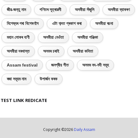
জীৱ-জন্তু নাম
গণিতৰ সূত্ৰাৱলী
অসমীয়া সঁজুলি
অসমীয়া ব্যাকৰণ
বিশেষ্যৰ পৰা বিশেষণলৈ
এটা শব্দত প্ৰকাশ কৰা
অসমীয়া ৰচনা
মহান লোকৰ বাণী
অসমীয়া নেওঁতা
অসমীয়া পঞ্জিকা
অসমীয়া দৰখাস্ত
অসমৰ চৰাই
অসমীয়া কবিতা
Assam festival
জনপ্ৰীয় গীত
অসমৰ নদ-নদী সমূহ
ৰজা সমূহৰ নাম
উপাৰ্জন কৰক
TEST LINK REDICATE
Copyright ©
2026
Daily Assam