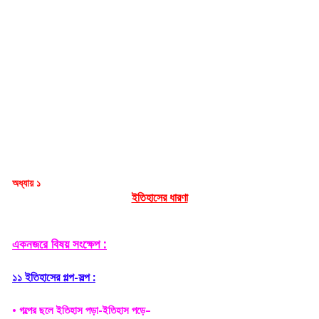
অধ্যায় ১
ইতিহাসের ধারণা
একনজরে বিষয় সংক্ষেপ 
:
১১ ইতিহাসের গল্প-সল্প :
• গল্পের ছলে ইতিহাস পড়া-ইতিহাস পড়ে–