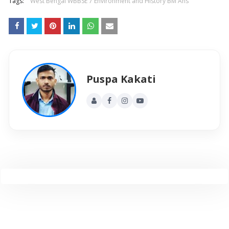
Tags:
West Bengal WBBSE 7 Environment and History BM Ans
Puspa Kakati