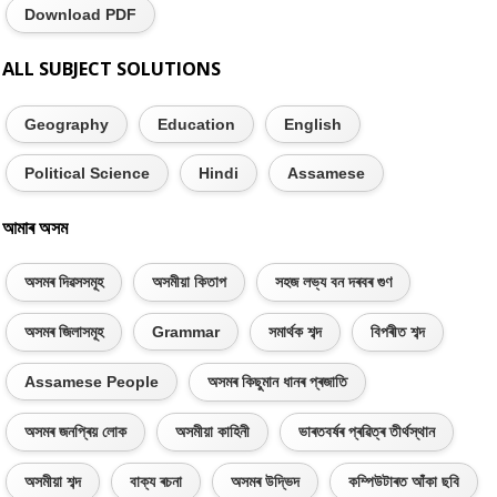
Download PDF
ALL SUBJECT SOLUTIONS
Geography
Education
English
Political Science
Hindi
Assamese
আমাৰ অসম
অসমৰ দিৱসসমূহ
অসমীয়া কিতাপ
সহজ লভ্য বন দৰবৰ গুণ
অসমৰ জিলাসমূহ
Grammar
সমাৰ্থক শব্দ
বিপৰীত শব্দ
Assamese People
অসমৰ কিছুমান ধানৰ প্ৰজাতি
অসমৰ জনপ্ৰিয় লোক
অসমীয়া কাহিনী
ভাৰতবৰ্ষৰ প্ৰৱিত্ৰ তীৰ্থস্থান
অসমীয়া শব্দ
বাক্য ৰচনা
অসমৰ উদ্ভিদ
কম্পিউটাৰত আঁকা ছবি