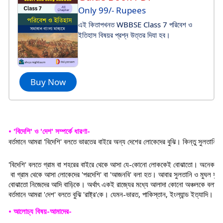
Only 99/- Rupees
এই কিতাপখনত WBBSE Class 7 পরিবেশ ও
ইতিহাস বিষয়র প্রশ্ন উত্তর দিযা হব।
Buy Now
• 'বিদেশি' ও 'দেশ' সম্পর্কে ধারণা-
বর্তমানে আমরা 'বিদেশি' বলতে ভারতের বাইরে অন্য দেশের লোকেদের বুঝি। কিন্তু সুলতানি বা
'বিদেশি' বলতে গ্রাম বা শহরের বাইরে থেকে আসা যে-কোনো লোককেই বোঝাতো। অনেক স
 বা গ্রাম থেকে আসা লোকেদের 'পরদেশি' বা 'আজনবি' বলা হত। আবার সুলতানি ও মুঘল যুগে
বোঝাতো নিজেদের আদি বাড়িকে। অর্থাৎ একই রাজ্যের মধ্যে আলাদা কোনো অঞ্চলকে বলা 
বর্তমানে আমরা 'দেশ' বলতে বুঝি 'রাষ্ট্র'কে। যেমন-ভারত, পাকিস্তান, ইংল্যান্ড ইত্যাদি।
• আলোচ্য বিষয়-আমাদের-