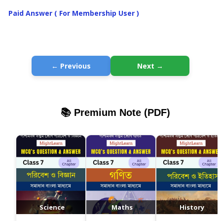
Paid Answer ( For Membership User )
← Previous
Next →
📚 Premium Note (PDF)
Science
Maths
History