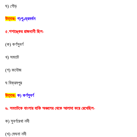
ঘ) গৌড়
উত্তর:
গ)পুণ্ড্রবর্ধন
৫.শশাঙ্কের রাজধানী ছিল-
(ক) কর্ণসুবর্ণ
খ) সমতট
(গ) কনৌজ
ঘ বিক্রমপুর
উত্তর:
ক) 
কর্ণসুবর্ণ
৬. সমতটকে বাংলার বাকি অঞ্চলের থেকে আলাদা করে রেখেছিল-
ক) সুবর্ণরেখা নদী
(খ) মেঘনা নদী