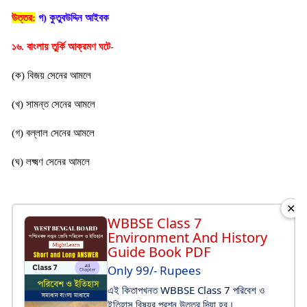
উত্তর:
গ) কুতুবউদ্দিন আইবক
১৬. বাংলায় তুর্কি আক্রমণ ঘটে-
(ক) বিজয় সেনের আমলে
(খ) সামন্ত সেনের আমলে
(গ) বল্লাল সেনের আমলে
(ঘ) লক্ষ্মণ সেনের আমলে
✕
WBBSE Class 7
Environment And History
Guide Book PDF
Only 99/- Rupees
এই কিতাপখনত WBBSE Class 7 পরিবেশ ও
ইতিহাস বিষয়র প্রশ্ন উত্তর দিযা হব।