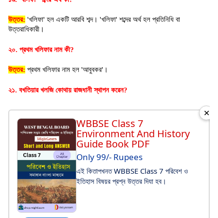
উত্তর:
 'খলিফা' হল একটি আরবি শব্দ। 'খলিফা' শব্দের অর্থ হল প্রতিনিধি বা 
উত্তরাধিকারী।
২০. প্রথম খলিফার নাম কী?
উত্তর:
 প্রথম খলিফার নাম হল 'আবুবকর'।
২১. বখতিয়ার খলজি কোথায় রাজধানী স্থাপন করেন?
✕
WBBSE Class 7
Environment And History
Guide Book PDF
Only 99/- Rupees
এই কিতাপখনত WBBSE Class 7 পরিবেশ ও
ইতিহাস বিষয়র প্রশ্ন উত্তর দিযা হব।