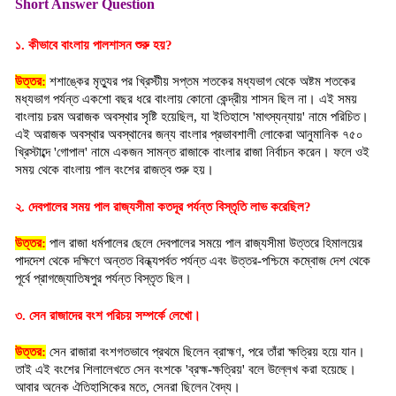
Short Answer Question
১. কীভাবে বাংলায় পালশাসন শুরু হয়?
উত্তর:
 শশাঙ্কের মৃত্যুর পর খ্রিস্টীয় সপ্তম শতকের মধ্যভাগ থেকে অষ্টম শতকের 
মধ্যভাগ পর্যন্ত একশো বছর ধরে বাংলায় কোনো কেন্দ্রীয় শাসন ছিল না। এই সময় 
বাংলায় চরম অরাজক অবস্থার সৃষ্টি হয়েছিল, যা ইতিহাসে 'মাৎস্যন্যায়' নামে পরিচিত। 
এই অরাজক অবস্থার অবস্থানের জন্য বাংলার প্রভাবশালী লোকেরা আনুমানিক ৭৫০ 
খ্রিস্টাব্দে 'গোপাল' নামে একজন সামন্ত রাজাকে বাংলার রাজা নির্বাচন করেন। ফলে ওই 
সময় থেকে বাংলায় পাল বংশের রাজত্ব শুরু হয়।
২. দেবপালের সময় পাল রাজ্যসীমা কতদূর পর্যন্ত বিস্তৃতি লাভ করেছিল?
উত্তর:
পাল রাজা ধর্মপালের ছেলে দেবপালের সময়ে পাল রাজ্যসীমা উত্তরে হিমালয়ের 
পাদদেশ থেকে দক্ষিণে অন্তত বিন্ধ্যপর্বত পর্যন্ত এবং উত্তর-পশ্চিমে কম্বোজ দেশ থেকে 
পূর্বে প্রাগজ্যোতিষপুর পর্যন্ত বিস্তৃত ছিল।
৩. সেন রাজাদের বংশ পরিচয় সম্পর্কে লেখো।
উত্তর:
 সেন রাজারা বংশগতভাবে প্রথমে ছিলেন ব্রাহ্মণ, পরে তাঁরা ক্ষত্রিয় হয়ে যান। 
তাই এই বংশের শিলালেখতে সেন বংশকে 'ব্রহ্ম-ক্ষত্রিয়' বলে উল্লেখ করা হয়েছে। 
আবার অনেক ঐতিহাসিকের মতে, সেনরা ছিলেন বৈদ্য।