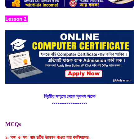
Lesson 2
খ্রিষ্টীয় সপ্তম থেকে দ্বাদশ শতক
-------------------
MCQs
১. 'বঙ্গ' ও 'সু্যু' নাম দুটির উল্লেখ পাওয়া যায় কালিদাসের-