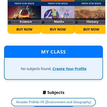
Science
Maths
History
BUY NOW
BUY NOW
BUY NOW
MY CLASS
No subjects found.
Create Your Profile
📘 Subjects
Amader Prithibi VII (Environment and Geography)