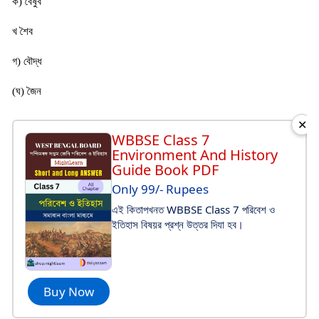
ক) বৈষুব
খ শৈব
গ) বৌদ্ধ
(ঘ) জৈন
✕
WBBSE Class 7
Environment And History
Guide Book PDF
Only 99/- Rupees
এই কিতাপখনত WBBSE Class 7 পরিবেশ ও
ইতিহাস বিষয়র প্রশ্ন উত্তর দিযা হব।
Buy Now