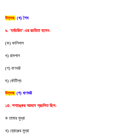
উত্তর:
 (
খ) শৈব
৯. 'হর্ষচরিত'-এর রচয়িতা হলেন-
(ক) কালিদাস
খ) রামপাল
(গ) বাণভট্ট
ঘ) কৌটিল্য
উত্তর
:
(গ) বাণভট্ট
১0. শশাঙ্কের আমলে প্রচলিত ছিল-
ক তামার মুদ্রা
খ) ব্রোঞ্জের মুদ্রা