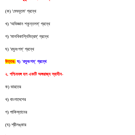
(ক) 'মেঘদূতম' গ্রন্থে
খ) 'অভিজ্ঞান শকুন্তলম্' গ্রন্থে
গ) 'মালবিকাগ্নিমিত্রম্' গ্রন্থে
ঘ) 'রঘুবংশম্' গ্রন্থে
উত্তর:
ঘ) 'রঘুবংশম্' গ্রন্থে
২. পশ্চিমবঙ্গ হল একটি অঙ্গরাজ্য স্বাধীন-
ক) ভারতের
খ) বাংলাদেশের
গ) পাকিস্তানের
(ঘ) শ্রীলঙ্কার