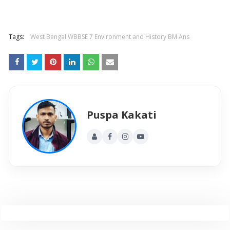
Tags:
West Bengal WBBSE 7 Environment and History BM Ans
Puspa Kakati