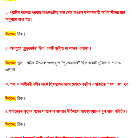
২. প্রাচীন বাংলার প্রধান অঞ্চলগুলির নাম সেই অঞ্চলে বসবাসকারী অধিবাসীদের নাম
অনুসারে রাখা হত।
উত্তর:
ঠিক।
২. পালযুগে 'পুন্ড্রবর্ধন' ছিল একটি ভুক্তি বা শাসন-এলাকা।
উত্তর:
ভুল। সঠিক উত্তর: গুপ্তযুগে "পুণ্ড্রবর্ধন” ছিল একটি ভুক্তি বা শাসন-
এলাকা।
৩. পদ্মা ও ভাগীরথী নদীর মাঝে ত্রিভুজের মতো দেখতে বদ্বীপ এলাকাকে "বঙ্গ” বলা হত।
উত্তর:
 ঠিক।
৪.শশাঙ্কের মৃত্যুর পরের সময়কাল বাংলার ইতিহাসে মাৎস্যন্যায়ের যুগ নামে পরিচিত।
উত্তর:
ঠিক।