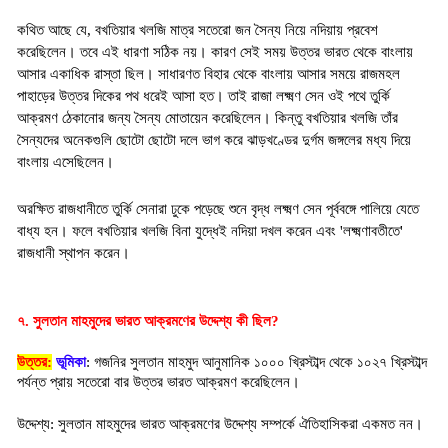
কথিত আছে যে, বখতিয়ার খলজি মাত্র সতেরো জন সৈন্য নিয়ে নদিয়ায় প্রবেশ
করেছিলেন। তবে এই ধারণা সঠিক নয়। কারণ সেই সময় উত্তর ভারত থেকে বাংলায়
আসার একাধিক রাস্তা ছিল। সাধারণত বিহার থেকে বাংলায় আসার সময়ে রাজমহল
পাহাড়ের উত্তর দিকের পথ ধরেই আসা হত। তাই রাজা লক্ষ্মণ সেন ওই পথে তুর্কি
আক্রমণ ঠেকানোর জন্য সৈন্য মোতায়েন করেছিলেন। কিন্তু বখতিয়ার খলজি তাঁর
সৈন্যদের অনেকগুলি ছোটো ছোটো দলে ভাগ করে ঝাড়খণ্ডের দুর্গম জঙ্গলের মধ্য দিয়ে
বাংলায় এসেছিলেন।
অরক্ষিত রাজধানীতে তুর্কি সেনারা ঢুকে পড়েছে শুনে বৃদ্ধ লক্ষ্মণ সেন পূর্ববঙ্গে পালিয়ে যেতে
বাধ্য হন। ফলে বখতিয়ার খলজি বিনা যুদ্ধেই নদিয়া দখল করেন এবং 'লক্ষ্মণাবতীতে'
রাজধানী স্থাপন করেন।
৭. সুলতান মাহমুদের ভারত আক্রমণের উদ্দেশ্য কী ছিল? 
উত্তর:
ভূমিকা
: গজনির সুলতান মাহমুদ আনুমানিক ১০০০ খ্রিস্টাব্দ থেকে ১০২৭ খ্রিস্টাব্দ 
পর্যন্ত প্রায় সতেরো বার উত্তর ভারত আক্রমণ করেছিলেন।
উদ্দেশ্য: সুলতান মাহমুদের ভারত আক্রমণের উদ্দেশ্য সম্পর্কে ঐতিহাসিকরা একমত নন।