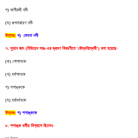
গ) ভাগীরথী নদী
(ঘ) রূপনারায়ণ নদী
উত্তর:
খ)  
মেঘনা নদী
৭. সুয়ান জাং (হিউয়েন সাঙ-এর ভ্রমণ বিবরণীতে 'বৌদ্ধবিদ্বেষী') বলা হয়েছে-
(ক) গোপালকে
(খ) ধর্মপালকে
গ) শশাঙ্ককে
(ঘ) হর্ষবর্ধনকে
উত্তর:
গ
) শশাঙ্ককে
৮. শশাঙ্ক ধর্মীয় বিশ্বাসে ছিলেন-