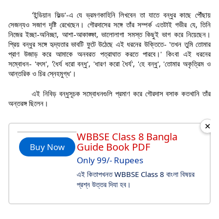
'ইন্ডিয়ান ফিল্ড'-এ যে ভ্রমণকাহিনি লিখবেন তা যাতে বন্ধুর কাছে পৌঁছায়
সেজন্যও সজাগ দৃষ্টি রেখেছেন। গৌরদাসের সঙ্গে তাঁর সম্পর্ক এতটাই গভীর যে, তিনি
নিজের ইচ্ছা-অনিচ্ছা, আশা-আকাঙ্ক্ষা, ভালোলাগা সমস্ত কিছুই ভাগ করে নিয়েছেন।
প্রিয় বন্ধুর সঙ্গে হৃদ্যতার ভাবটি ফুটে উঠেছে এই ধরনের উক্তিতে- 'তখন তুমি তোমার
প্রাণ উজাড় করে আমাকে অনবরত পত্রাঘাত করতে পারবে।' কিংবা এই ধরনের
সম্বোধন- 'বৎস', 'ধৈর্য ধরো বন্ধু', 'ধারণ করো ধৈর্য', 'হে বন্ধু', 'তোমার অকৃত্রিম ও
আন্তরিক ও চির স্নেহমুগ্ধ'।
এই নিবিড় বন্ধুসূচক সম্বোধনগুলি প্রমাণ করে গৌরদাস বসাক কতখানি তাঁর
অন্তরঙ্গ ছিলেন।
✕
WBBSE Class 8 Bangla
Guide Book PDF
Buy Now
Only 99/- Rupees
এই কিতাপখনত WBBSE Class 8 বাংলা বিষয়র
প্রশ্ন উত্তর দিযা হব।