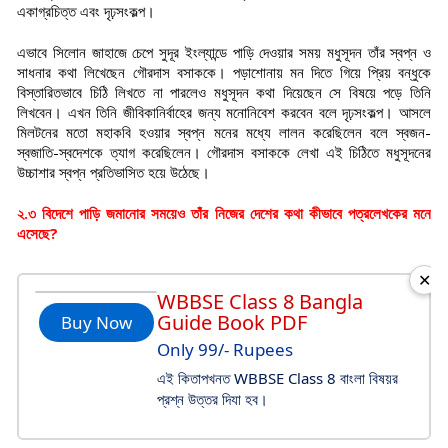
একাগ্রচিত্ত এবং দৃঢ়সংকল্প।
এভাবে সিলোন জাহাজে চেপে সুদূর ইংল্যান্ডে পাড়ি দেওয়ার সময় মধুসূদন তাঁর স্বপ্ন ও
সাধনার কথা লিখেছেন গৌরদাস বসাককে। পড়াশোনায় মন দিতে গিয়ে প্রিয় বন্ধুকে
বিস্তারিতভাবে চিঠি লিখতে না পারলেও মধুসূদন কথা দিয়েছেন সে বিষয়ে পড়ে তিনি
লিখবেন। এখন তিনি জীবিকানির্বাহের জন্য মনোনিবেশ করবেন বলে দৃঢ়সংকল্প। আসলে
মিলটনের মতো মহাকবি হওয়ার স্বপ্ন মনের মধ্যে লালন করেছিলেন বলে স্বজন-
স্বজাতি-স্বদেশকে ত্যাগ করেছিলেন। গৌরদাস বসাককে লেখা এই চিঠিতে মধুসূদনের
উচ্চাশার স্বপ্ন প্রতিভাসিত হয়ে উঠেছে।
২.৩ বিদেশে পাড়ি জমানোর সময়েও তাঁর নিজের দেশের কথা কীভাবে পত্রলেখকের মনে
এসেছে?
✕
WBBSE Class 8 Bangla
Guide Book PDF
Buy Now
Only 99/- Rupees
এই কিতাপখনত WBBSE Class 8 বাংলা বিষয়র
প্রশ্ন উত্তর দিযা হব।