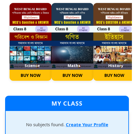
Science
Maths
History
BUY NOW
BUY NOW
BUY NOW
MY CLASS
No subjects found.
Create Your Profile