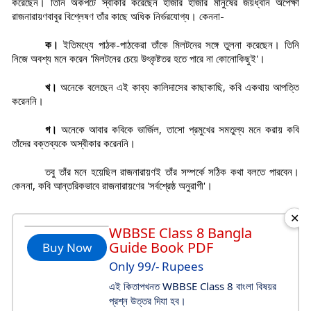
করেছেন। তিনি অকপটে স্বীকার করেছেন হাজার হাজার মানুষের জয়ধ্বনি অপেক্ষা
রাজনারায়ণবাবুর বিশ্লেষণ তাঁর কাছে অধিক নির্ভরযোগ্য। কেননা-
ক।
ইতিমধ্যে পাঠক-পাঠকেরা তাঁকে মিলটনের সঙ্গে তুলনা করেছেন। তিনি
নিজে অবশ্য মনে করেন 'মিলটনের চেয়ে উৎকৃষ্টতর হতে পারে না কোনোকিছুই'।
খ।
অনেকে বলেছেন এই কাব্য কালিদাসের কাছাকাছি, কবি একথায় আপত্তি
করেননি।
গ।
অনেকে আবার কবিকে ভার্জিল, তাসো প্রমুখের সমতুল্য মনে করায় কবি
তাঁদের বক্তব্যকে অস্বীকার করেননি।
তবু তাঁর মনে হয়েছিল রাজনারায়ণই তাঁর সম্পর্কে সঠিক কথা বলতে পারবেন।
কেননা, কবি আন্তরিকভাবে রাজনারায়ণের 'সর্বশ্রেষ্ঠ অনুরাগী'।
✕
WBBSE Class 8 Bangla
Guide Book PDF
Buy Now
Only 99/- Rupees
এই কিতাপখনত WBBSE Class 8 বাংলা বিষয়র
প্রশ্ন উত্তর দিযা হব।