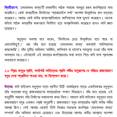
দ্বিতীয়াংশ:
'মেঘনাদবধ কাব্য'টি তৎকালীন পাঠক সমাজে অদ্ভুত রকম জনপ্রিয়তা লাভ
করেছিল। কেউ কাব্যটিকে মিলটনের 'প্যারাডাইস লস্ট' অপেক্ষা উৎকৃষ্টতর বলে মন্তব্য
করেছেন। আবার কেউ কবির কাব্যপ্রতিভাকে কালিদাসের সঙ্গে তুলনা করেছেন। অনেক
মহিলা পাঠক কাব্যটির করুণরসে বিগলিত হয়ে অশ্রুবিসর্জন করেছেন বলেও কবি জ্ঞাত
হয়েছেন।
মধুসূদন অবশ্য মনে করেন, 'মিলটনের চেয়ে উৎকৃষ্টতর হতে পারে না
কোনোকিছুই।' বরং তাঁর মনে হয়েছে 'মেঘনাদবধ কাব্য' অবশ্যই 'কালিদাসের
কাছাকাছি'। তাঁর তৃতীয় অভিমত 'ভার্জিল, কালিদাস বা তাসো'র সমতুল্য হওয়া তাঁর পক্ষে
অসম্ভব নয়। এইভাবেই এই কাব্যের জনপ্রিয়তার কথা বলতে গিয়ে কবি নানা প্রসঙ্গের
অবতারণা করেছেন।
২.৮ প্রিয় বন্ধুর প্রতি, সর্বোপরি সাহিত্যের প্রতি গভীর অনুরাগের যে পরিচয় রাজনারায়ণ
বসুর লেখা পত্রটিতে পাওয়া যায়, তা বিশ্লেষণ করো।
উত্তর:
কবি মাইকেল মধুসূদন দত্ত প্রণীত 'চিঠি' নামাঙ্কিত পত্রে একাধিকবার মধুসূদন
তাঁর অন্তরঙ্গ বন্ধু রাজনারায়ণের কাব্যচর্চাকে সম্মান দিয়েছেন। তাঁর মনে হয়েছে এই
বন্ধুটিই পারবেন তাঁর নির্মাণের যথাযোগ্য কদর দিতে। আসলে কবি মাইকেল মধুসূদন দত্ত
রাজনারায়ণ বসুর একজন শ্রেষ্ঠ অনুরাগী। রাজনারায়ণ বসুর কাব্যচর্চার প্রতি কবির গভীর
আস্থা ছিল। সেই আস্থা থেকেই তিনি নিজের সবথেকে জনপ্রিয় 'মেঘনাদবধ কাব্য'
সম্পর্কে তাঁর অভিমত জানতে চেয়েছেন এবং উত্তরের আশায় অধীর আগ্রহে অপেক্ষা