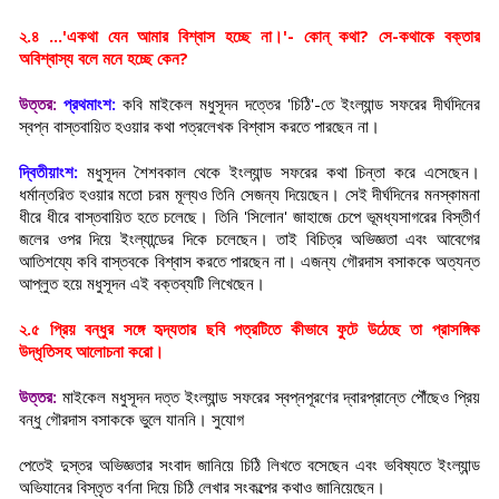
২.৪ ...'একথা যেন আমার বিশ্বাস হচ্ছে না।'- কোন্ কথা? সে-কথাকে বক্তার
অবিশ্বাস্য বলে মনে হচ্ছে কেন?
উত্তর:
প্রথমাংশ:
কবি মাইকেল মধুসূদন দত্তের 'চিঠি'-তে ইংল্যান্ড সফরের দীর্ঘদিনের
স্বপ্ন বাস্তবায়িত হওয়ার কথা পত্রলেখক বিশ্বাস করতে পারছেন না।
দ্বিতীয়াংশ:
মধুসূদন শৈশবকাল থেকে ইংল্যান্ড সফরের কথা চিন্তা করে এসেছেন।
ধর্মান্তরিত হওয়ার মতো চরম মূল্যও তিনি সেজন্য দিয়েছেন। সেই দীর্ঘদিনের মনস্কামনা
ধীরে ধীরে বাস্তবায়িত হতে চলেছে। তিনি 'সিলোন' জাহাজে চেপে ভূমধ্যসাগরের বিস্তীর্ণ
জলের ওপর দিয়ে ইংল্যান্ডের দিকে চলেছেন। তাই বিচিত্র অভিজ্ঞতা এবং আবেগের
আতিশয্যে কবি বাস্তবকে বিশ্বাস করতে পারছেন না। এজন্য গৌরদাস বসাককে অত্যন্ত
আপ্লুত হয়ে মধুসূদন এই বক্তব্যটি লিখেছেন।
২.৫ প্রিয় বন্ধুর সঙ্গে হৃদ্যতার ছবি পত্রটিতে কীভাবে ফুটে উঠেছে তা প্রাসঙ্গিক
উদ্ধৃতিসহ আলোচনা করো।
উত্তর:
মাইকেল মধুসূদন দত্ত ইংল্যান্ড সফরের স্বপ্নপূরণের দ্বারপ্রান্তে পৌঁছেও প্রিয়
বন্ধু গৌরদাস বসাককে ভুলে যাননি। সুযোগ
পেতেই দুস্তর অভিজ্ঞতার সংবাদ জানিয়ে চিঠি লিখতে বসেছেন এবং ভবিষ্যতে ইংল্যান্ড
অভিযানের বিস্তৃত বর্ণনা দিয়ে চিঠি লেখার সংকল্পের কথাও জানিয়েছেন।