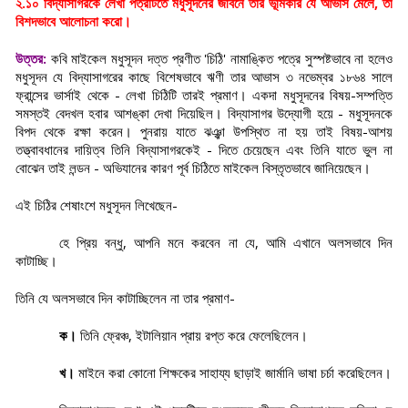
২.১০ বিদ্যাসাগরকে লেখা পত্রটিতে মধুসূদনের জীবনে তাঁর ভূমিকার যে আভাস মেলে, তা
বিশদভাবে আলোচনা করো।
উত্তর:
কবি মাইকেল মধুসূদন দত্ত প্রণীত 'চিঠি' নামাঙ্কিত পত্রে সুস্পষ্টভাবে না হলেও
মধুসূদন যে বিদ্যাসাগরের কাছে বিশেষভাবে ঋণী তার আভাস ৩ নভেম্বর ১৮৬৪ সালে
ফ্রান্সের ভার্সাই থেকে - লেখা চিঠিটি তারই প্রমাণ। একদা মধুসূদনের বিষয়-সম্পত্তি
সমস্তই বেদখল হবার আশঙ্কা দেখা দিয়েছিল। বিদ্যাসাগর উদ্যোগী হয়ে - মধুসূদনকে
বিপদ থেকে রক্ষা করেন। পুনরায় যাতে ঝঞ্ঝা উপস্থিত না হয় তাই বিষয়-আশয়
তত্ত্বাবধানের দায়িত্ব তিনি বিদ্যাসাগরকেই - দিতে চেয়েছেন এবং তিনি যাতে ভুল না
বোঝেন তাই লন্ডন - অভিযানের কারণ পূর্ব চিঠিতে মাইকেল বিস্তৃতভাবে জানিয়েছেন।
এই চিঠির শেষাংশে মধুসূদন লিখেছেন-
হে প্রিয় বন্ধু, আপনি মনে করবেন না যে, আমি এখানে অলসভাবে দিন
কাটাচ্ছি।
তিনি যে অলসভাবে দিন কাটাচ্ছিলেন না তার প্রমাণ-
ক।
তিনি ফ্রেঞ্চ, ইটালিয়ান প্রায় রপ্ত করে ফেলেছিলেন।
খ।
মাইনে করা কোনো শিক্ষকের সাহায্য ছাড়াই জার্মানি ভাষা চর্চা করেছিলেন।