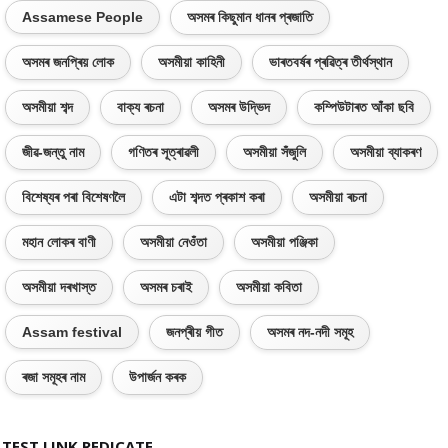
Assamese People
অসমৰ কিছুমান ধানৰ প্ৰজাতি
অসমৰ জনপ্ৰিয় লোক
অসমীয়া কাহিনী
ভাৰতবৰ্ষৰ প্ৰৱিত্ৰ তীৰ্থস্থান
অসমীয়া শব্দ
বাক্য ৰচনা
অসমৰ উদ্ভিদ
কম্পিউটাৰত আঁকা ছবি
জীৱ-জন্তু নাম
গণিতৰ সূত্ৰাৱলী
অসমীয়া সঁজুলি
অসমীয়া ব্যাকৰণ
বিশেষ্যৰ পৰা বিশেষণলৈ
এটা শব্দত প্ৰকাশ কৰা
অসমীয়া ৰচনা
মহান লোকৰ বাণী
অসমীয়া নেওঁতা
অসমীয়া পঞ্জিকা
অসমীয়া দৰখাস্ত
অসমৰ চৰাই
অসমীয়া কবিতা
Assam festival
জনপ্ৰীয় গীত
অসমৰ নদ-নদী সমূহ
ৰজা সমূহৰ নাম
উপাৰ্জন কৰক
TEST LINK REDICATE