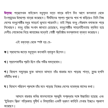
উত্তর:
পত্রলেখক মাইকেল মধুসূদন দত্ত মাত্র বাইশ দিন আগে কলকাতা থেকে
ইংল্যান্ডের উদ্দেশ্যে যাত্রা করেছেন। দীর্ঘদিনের স্বপ্ন পূরণের পথে পা বাড়িয়েও তিনি নিজ
দেশের বন্ধুগোষ্ঠীর মধুর সাহচর্য ভুলতে পারেননি। তাই প্রিয় বন্ধু গৌরদাস বসাককে পত্র
লিখেছেন। বন্ধু হরির সংবাদ জানতে চেয়েছেন, বন্ধুগোষ্ঠীর সাহচর্যহীনতায় ব্যথিত হয়ে
দেশীয় লোকেদের নিয়ে জাহাজের মধ্যেই গোষ্ঠী প্রতিষ্ঠার মনস্কামনা ব্যক্ত করেছেন।
এই বক্তব্য থেকে স্পষ্ট হয় যে-
ক।
স্বদেশের জন্যে মধুসূদন কতখানি ব্যাকুল ছিলেন।
খ।
স্বদেশবাসীর প্রতি ছিল তাঁর গভীর মমত্ববোধ।
গ।
বিদেশে সমুদ্রের বুকে ভাসতে ভাসতে তাঁর বারবার মনে পড়েছে শান্ত, সুন্দর হুগলি
নদীটির কথা।
ঘ।
বিদেশে পরিবেশ প্রসঙ্গে তাঁর মনে পড়েছে নিজের দেশের নভেম্বর মাসের কথা।
আসলে বারবার কবির মানসলোকে স্বভূমি সশ্রদ্ধার সঙ্গে উচ্চারিত হয়েছে এবং
'ইন্ডিয়ান ফিল্ড' পত্রিকায় সুদীর্ঘ ও বিস্তারিত একটি ভ্রমণ কাহিনি লেখার ইচ্ছাও প্রকাশ
করেছেন।