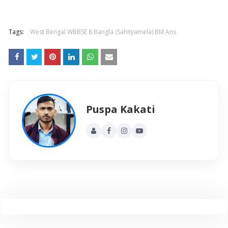
Tags:
West Bengal WBBSE 8 Bangla (Sahityamela) BM Ans
Puspa Kakati