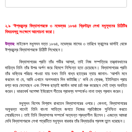
২.৯ 'ঈশ্বরচন্দ্র বিদ্যাসাগরকে ৩ নভেম্বর ১৮৬৪ খ্রিস্টাব্দে লেখা মধুসূদনের চিঠিটির
বিষয়বস্তু সংক্ষেপে আলোচনা করো।
উত্তর:
মাইকেল মধুসদন দত্ত ১৮৬৪, নভেম্বর মাসের ৩ তারিখে ফ্রান্সের ভার্সাই থেকে
ঈশ্বরচন্দ্র বিদ্যাসাগরকে চিঠিটি লিখেছেন।
বিদ্যাসাগরের প্রতি তাঁর গভীর আস্থা, তাই নিজ সম্পত্তির তত্ত্বাবধানের
দায়িত্ব তিনি তাঁর উপর অর্পণ করে বিদেশে নিশ্চিন্ত হতে চেয়েছেন। বিদ্যাসাগরের প্রতি
তাঁর ভক্তির পরিচয় পাওয়া যায় যখন তিনি বাধ্য ছাত্রের ন্যায় জানান- 'আপনি মনে
করবেন না যে, আমি এখানে অলসভাবে দিন কাটাচ্ছি।' কবি যে ফ্রেঞ্চ, ইটালিয়ান প্রায়
রপ্ত করে ফেলেছেন এবং শিক্ষক ছাড়াই জার্মান ভাষা চর্চা শুরু করেছেন সেই তথ্য অবহিত
করেন। ভারতবর্ষ অপেক্ষা ইউরোপে শীতের প্রাবল্য সম্পর্কেও নানা তথ্য প্রদান করেন।
মধুসূদন বিশেষ বিশ্বাস রাখতেন বিদ্যাসাগরের ওপরে। কেননা, বিদ্যাসাগরের
অফুরন্ত দানেই তিনি বাংলা সাহিত্য জগতে নিজের প্রতিষ্ঠাকে সুনিশ্চিত করতে
পেরেছিলেন। তাই তিনি বিদ্যাসাগর সম্পর্কে অত্যন্ত শ্রদ্ধাশীল ছিলেন। এজন্যে আমরা
দেখি বিদ্যাসাগরকে লেখা পত্রটিতে মধুসূদন বারবার তাঁর বিদ্যাচর্চার প্রসঙ্গ তুলে ধরেছেন।