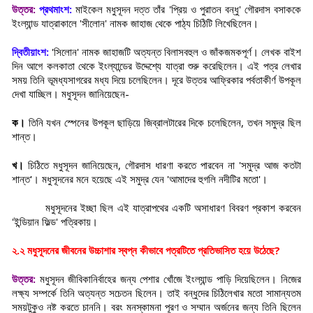
উত্তর:
প্রথমাংশ:
মাইকেল মধুসূদন দত্ত তাঁর 'প্রিয় ও পুরাতন বন্ধু' গৌরদাস বসাককে
ইংল্যান্ড যাত্রাকালে 'সীলোন' নামক জাহাজ থেকে পাঠ্য চিঠিটি লিখেছিলেন।
দ্বিতীয়াংশ:
'সিলোন' নামক জাহাজটি অত্যন্ত বিলাসবহুল ও জাঁকজমকপূর্ণ। লেখক বাইশ
দিন আগে কলকাতা থেকে ইংল্যান্ডের উদ্দেশ্যে যাত্রা শুরু করেছিলেন। এই পত্র লেখার
সময় তিনি ভূমধ্যসাগরের মধ্য দিয়ে চলেছিলেন। দূরে উত্তর আফ্রিকার পর্বতাকীর্ণ উপকূল
দেখা যাচ্ছিল। মধুসূদন জানিয়েছেন-
ক।
তিনি যখন স্পেনের উপকূল ছাড়িয়ে জিব্রালটারের দিকে চলেছিলেন, তখন সমুদ্র ছিল
শান্ত।
খ।
চিঠিতে মধুসূদন জানিয়েছেন, গৌরদাস ধারণা করতে পারবেন না 'সমুদ্র আজ কতটা
শান্ত'। মধুসূদনের মনে হয়েছে এই সমুদ্র যেন 'আমাদের হুগলি নদীটির মতো'।
মধুসূদনের ইচ্ছা ছিল এই যাত্রাপথের একটি অসাধারণ বিবরণ প্রকাশ করবেন
'ইন্ডিয়ান ফিল্ড' পত্রিকায়।
২.২ মধুসূদনের জীবনের উচ্চাশার স্বপ্ন কীভাবে পত্রটিতে প্রতিভাসিত হয়ে উঠেছে?
উত্তর:
মধুসূদন জীবিকানির্বাহের জন্য পেশার খোঁজে ইংল্যান্ড পাড়ি দিয়েছিলেন। নিজের
লক্ষ্য সম্পর্কে তিনি অত্যন্ত সচেতন ছিলেন। তাই বন্ধুদের চিঠিলেখার মতো সামান্যতম
সময়টুকুও নষ্ট করতে চাননি। বরং মনস্কামনা পূরণ ও সম্মান অর্জনের জন্য তিনি ছিলেন