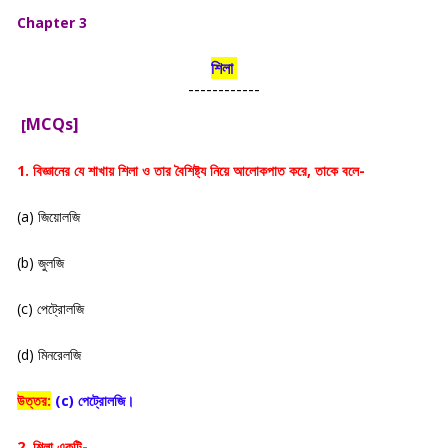
Chapter 3
শিলা
------------
MCQs]
[
1. বিজ্ঞানের যে শাখায় শিলা ও তার বৈশিষ্ট্য নিয়ে আলোকপাত করে, তাকে বলে-
(a) জিয়োলজি
(b) জুলজি
(c) পেট্রোলজি
(d) মিনরেলজি
উত্তর:
(c) পেট্রোলজি।
2. শিলা একটি-