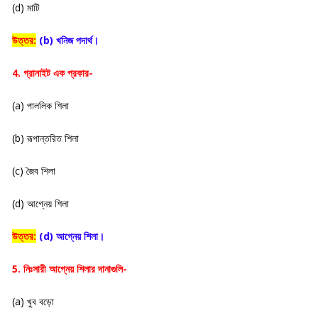
(d) মাটি
উত্তর:
(b) খনিজ পদার্থ।
4. গ্রানাইট এক প্রকার-
(a) পাললিক শিলা
(b) রূপান্তরিত শিলা
(c) জৈব শিলা
(d) আগ্নেয় শিলা
উত্তর:
(d) আগ্নেয় শিলা।
5. নিঃসারী আগ্নেয় শিলার দানাগুলি-
(a) খুব বড়ো