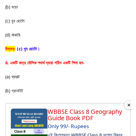
(b) বড়ো
(c) খুব ছোটো
(d) মাঝারি
উত্তর:
(c) খুব ছোটো।
6. একটি মাত্র মৌলিক পদার্থ দ্বারা গঠিত একটি শিলা হল-
(a) ব্যাসল্ট
(b) গ্রানাইট
✕
WBBSE Class 8 Geography
Guide Book PDF
Only 99/- Rupees
এই কিতাপখনত WBBSE Class 8 ভূগোল বিষয়র