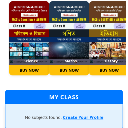
Science
Maths
History
BUY NOW
BUY NOW
BUY NOW
MY CLASS
No subjects found.
Create Your Profile