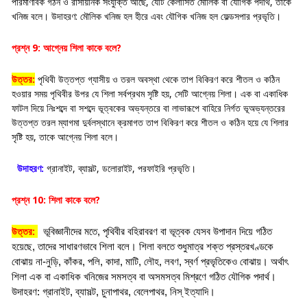
পারমাণবিক গঠন ও রাসায়নিক সংযুক্তি আছে, যেটি কেলাসিত মৌলিক বা যৌগিক পদার্থ, তাকে
খনিজ বলে। উদাহরণ: মৌলিক খনিজ হল হীরে এবং যৌগিক খনিজ হল ফেল্ডসপার প্রভৃতি।
প্রশ্ন 9: আগ্নেয় শিলা কাকে বলে?
উত্তর:
পৃথিবী উত্তপ্ত গ্যাসীয় ও তরল অবস্থা থেকে তাপ বিকিরণ করে শীতল ও কঠিন
হওয়ার সময় পৃথিবীর উপর যে শিলা সর্বপ্রথম সৃষ্টি হয়, সেটি আগ্নেয় শিলা। এক বা একাধিক
ফাটল দিয়ে নিঃশব্দে বা সশব্দে ভূত্বকের অভ্যন্তরে বা লাভারূপে বাহিরে নির্গত ভূঅভ্যন্তরের
উত্তপ্ত তরল ম্যাগমা দুর্বলস্থানে ক্রমাগত তাপ বিকিরণ করে শীতল ও কঠিন হয়ে যে শিলার
সৃষ্টি হয়, তাকে আগ্নেয় শিলা বলে।
উদাহরণ:
গ্রানাইট, ব্যাসল্ট, ডলোরাইট, পরফাইরি প্রভৃতি।
প্রশ্ন 10: শিলা কাকে বলে?
উত্তর:
ভূবিজ্ঞানীদের মতে, পৃথিবীর বহিরাবরণ বা ভূত্বক যেসব উপাদান দিয়ে গঠিত
হয়েছে, তাদের সাধারণভাবে শিলা বলে। শিলা বলতে শুধুমাত্র শক্ত প্রস্তরখণ্ডকে
বোঝায় না-নুড়ি, কাঁকর, পলি, কাদা, মাটি, লৌহ, লবণ, স্বর্ণ প্রভৃতিকেও বোঝায়। অর্থাৎ
শিলা এক বা একাধিক খনিজের সমসত্ব বা অসমসত্ব মিশ্রণে গঠিত যৌগিক পদার্থ।
উদাহরণ: গ্রানাইট, ব্যাসল্ট, চুনাপাথর, বেলেপাথর, নিস্ ইত্যাদি।