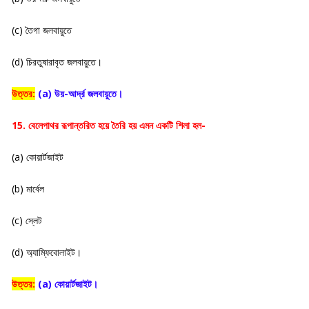
(c) তৈগা জলবায়ুতে
(d) চিরতুষারাবৃত জলবায়ুতে।
উত্তর:
(a) উয়-আর্দ্র জলবায়ুতে।
15. বেলেপাথর রূপান্তরিত হয়ে তৈরি হয় এমন একটি শিলা হল-
(a) কোয়ার্টজাইট
(b) মার্বেল
(c) স্লেট
(d) অ্যাম্ফিবোলাইট।
উত্তর:
(a) কোয়ার্টজাইট।