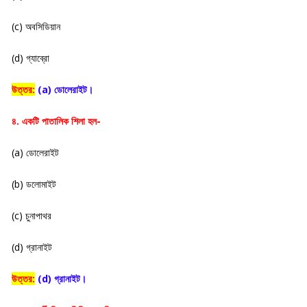
(c) অবসিডিয়ান
(d) গ্যাব্রো
উত্তর:
(a) ডোলেরাইট।
৪. একটি পাতালিক শিলা হল-
(a) ডোলেরাইট
(b) ডলোমাইট
(c) চুনাপাথর
(d) গ্রানাইট
উত্তর:
(d) গ্রানাইট।