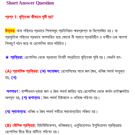
Short Answer Question
প্রশ্ন 1: মৃত্তিকা কীভাবে সৃষ্টি হয়?
উত্তর:
নানা শক্তির প্রভাবে শিলাসমূহ প্রতিনিয়ত ক্ষয়প্রাপ্ত বা বিশ্লেষিত হয়। যা
প্রাকৃতিক শক্তির প্রভাবে অপসারিত হয়ে কোনো নী স্থানে স্তরবিহীন ও বর্ণহীন এক আলগা
শিলাচূর্ণ গঠন করে যা রেগোলিথ নামে পরিচিত।
★ প্রক্রিয়া:
রেগোলিথ থেকে প্রধানত তিনটি পদ্ধতিতে মৃত্তিকা সৃষি হয়। সেগুলি হল-
(A) প্রাথমিক প্রক্রিয়া:
(ক) সংযোজন:
রেগোলিথের সাথে জল জৈব, খনিজ পদার্থ সংযুক্ত
হয়,
(খ)
অপসারণ :
বাষ্পীভবন দ্বারা জল ও জৈব পদার্থ জারিত হয়ে রেগোলিথ থেকে কার্বন ডাইঅক্সাইড
অপসৃত হয়,
(গ) রূপান্তর :
জৈব পদার্থ হিউমাসে ও খনিজে পরিণত হয়।
(ঘ) স্থানান্তর:
খনিজ ও জৈব পদার্থ গভীরে স্থানান্তরিত সঞ্চিত হয়।
(B) মৌলিক প্রক্রিয়া:
হিউমিফিকেশন, খনিজকরণ, এলুভিয়েশনও ইলুভিয়েশন প্রক্রিয়ায়
রেগোলিথ ধীরে ধীরে মাটিতে পরিণত হয়।