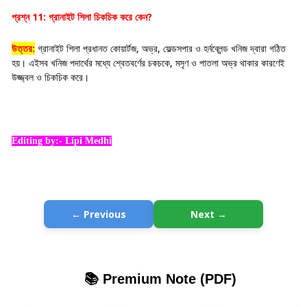
প্রশ্ন 11: গ্রানাইট শিলা চিকচিক করে কেন?
উত্তর:
গ্রানাইট শিলা প্রধানত কোয়ার্টজ, অভ্র, ফেল্ডসপার ও হর্নব্লেন্ড খনিজ দ্বারা গঠিত
হয়। এইসব খনিজ পদার্থের মধ্যে শ্বেতবর্ণের চকচকে, মসৃণ ও পাতলা অভ্র থাকার কারণেই
উজ্জ্বল ও চিকচিক করে।
Editing by:- Lipi Medhi
← Previous
Next →
📚 Premium Note (PDF)