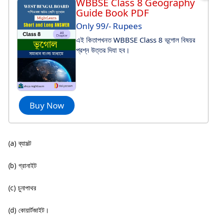
WBBSE Class 8 Geography
Guide Book PDF
Only 99/- Rupees
এই কিতাপখনত WBBSE Class 8 ভূগোল বিষয়র
প্রশ্ন উত্তর দিযা হব।
Buy Now
(a) ব্যাসল্ট
(b) গ্রানাইট
(c) চুনাপাথর
(d) কোয়ার্টজাইট।