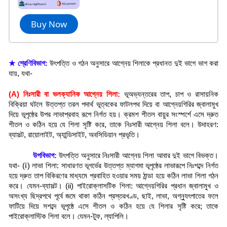
Buy Now
★ শ্রেণিবিভাগ:
উৎপত্তি ও গঠন অনুসারে আগ্নেয় শিলাকে প্রধানত দুই ভাগে ভাগ করা
যায়, যথা-
(A) নিঃসারী বা ভলক্যানিক আগ্নেয় শিলা:
ভূঅভ্যন্তরের তাপ, চাপ ও রাসায়নিক
বিক্রিয়া ঘটলে উত্তপ্ত তরল পদার্থ ভূত্বকের ফাটলপথ দিয়ে বা আগ্নেয়গিরির জ্বালামুখ
দিয়ে ভূপৃষ্ঠের উপর লাভাপ্রবাহ রূপে নির্গত হয়। ক্রমশ শীতল বায়ুর সংস্পর্শে এসে দ্রুত
শীতল ও কঠিন হয়ে যে শিলা সৃষ্টি করে, তাকে নিঃসারী আগ্নেয় শিলা বলে। উদাহরণ:
ব্যাসল্ট, রায়োলাইট, অ্যান্ডিসাইট, অবসিডিয়ান প্রভৃতি।
উপবিভাগ:
উৎপত্তি অনুসারে নিঃসারী আগ্নেয় শিলা আবার দুই ভাগে বিভক্ত।
যথা- (ⅰ) লাভা শিলা: সাধারণত ভূগর্ভের উত্তপ্ত ম্যাগমা ভূপৃষ্ঠের লাভারূপে নিঃশব্দে নির্গত
হয়ে দ্রুত তাপ বিকিরণের মাধ্যমে প্রবাহিত হওয়ার সময় ঠান্ডা হয়ে কঠিন লাভা শিলা গঠন
করে। যেমন-ব্যাসল্ট। (ii) পাইরোক্লাসটিক শিলা: আগ্নেয়গিরির প্রধান জ্বালামুখ ও
অসংখ্য ছিদ্রপথে পূর্বে জমে থাকা কঠিন প্রস্তরখণ্ড, ছাই, লাভা, অগ্ন্যুৎপাতের ফলে
ফাটিয়ে দিয়ে সশব্দে ভূপৃষ্ঠে এসে শীতল ও কঠিন হয়ে যে শিলার সৃষ্টি করে; তাকে
পাইরোক্লাস্টিক শিলা বলে। যেমন-টুফ, ল্যাপিলি।