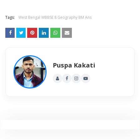
Tags:
West Bengal WBBSE 8 Geography BM Ans
Puspa Kakati