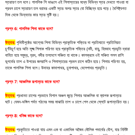
স্তরায়ণ তল বলে। পাললিক শি ভাঙলে এই শিলাস্তরের মধ্যে বিভিন্ন স্তর দেখতে পাওয়া যা
প্রবল চাপে স্তরায়ণ তল বরাবর একটি স্তর অপর স্তর যো বিচ্ছিন্ন হয়ে পড়ে। বৈশিষ্ট্যগত
দিক থেকে ভিন্নতার কার স্তর সৃষ্টি হয়।
প্রশ্ন 6: পাললিক শিলা কাকে বলে?
উত্তর:
পৃথিবীপৃষ্ঠের আগ্নেয় শিলা বিভিন্ন প্রাকৃতিক শক্তির দা প্রতিঘাতে প্রতিনিয়ত
চূর্ণবিচূর্ণ হয়ে অতি সূক্ষ্ম শিলাক পরিণত হয়ে প্রাকৃতিক শক্তির (নদী, বায়ু, হিমবাহ প্রভৃতি দ্বারা
বাহিত হয়ে সমুদ্র, হ্রদ, নদীর তলদেশে সঞ্চিত হা থাকে। কালক্রমে ওই সঞ্চিত পলল রাশি
ভূগর্ভের তাপ এ উপরের জলরাশি ও শিলাস্তরের প্রবল চাপে কঠিন হয়ে। শিলায় পরিণত হয়,
তাকে পাললিক শিলা বলে। উদাহর কাদাপাথর, চুনাপাথর, বেলেপাথর প্রভৃতি।
প্রশ্ন 7: আঞ্চলিক রূপান্তর কাকে বলে?
উত্তর:
প্রধানত চাপের প্রভাবে বিশাল অঞ্চল জুড়ে শিলার আঞ্চলিক বা ব্যাপক রূপান্তর
ঘটে। যেমন-ভঙ্গিল পর্বত গঠনের সময় মাঝারি তাপ ও চাপে শেল থেকে স্লেটে রূপান্তরিত হয়।
প্রশ্ন 8: খনিজ কাকে বলে?
উত্তর:
প্রকৃতিতে পাওয়া যায় এমন এক বা একাধিক অজৈব মৌলিক পদার্থের যৌগ, যার নির্দিষ্ট