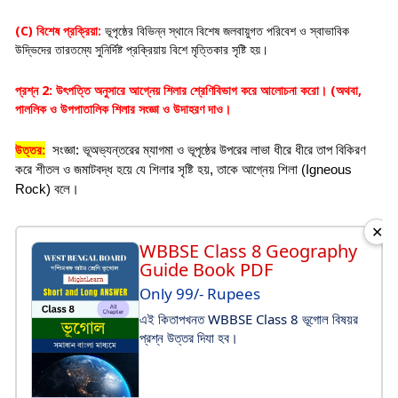
(C) বিশেষ প্রক্রিয়া:
ভূপৃষ্ঠের বিভিন্ন স্থানে বিশেষ জলবায়ুগত পরিবেশ ও স্বাভাবিক
উদ্ভিদের তারতম্যে সুনির্দিষ্ট প্রক্রিয়ায় বিশে মৃত্তিকার সৃষ্টি হয়।
প্রশ্ন 2: উৎপত্তি অনুসারে আগ্নেয় শিলার শ্রেণিবিভাগ করে আলোচনা করো। (অথবা,
পাললিক ও উপপাতালিক শিলার সংজ্ঞা ও উদাহরণ দাও।
উত্তর:
সংজ্ঞা: ভূঅভ্যন্তরের ম্যাগমা ও ভূপৃষ্ঠের উপরের লাভা ধীরে ধীরে তাপ বিকিরণ
করে শীতল ও জমাটবদ্ধ হয়ে যে শিলার সৃষ্টি হয়, তাকে আগ্নেয় শিলা (Igneous
Rock) বলে।
✕
WBBSE Class 8 Geography
Guide Book PDF
Only 99/- Rupees
এই কিতাপখনত WBBSE Class 8 ভূগোল বিষয়র
প্রশ্ন উত্তর দিযা হব।