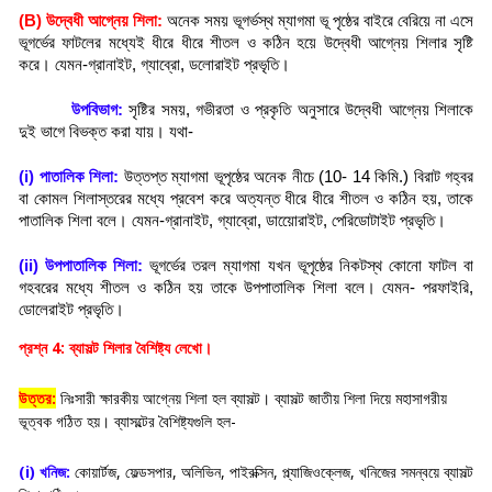
(B) উদ্বেধী আগ্নেয় শিলা:
অনেক সময় ভূগর্ভস্থ ম্যাগমা ভূ পৃষ্ঠের বাইরে বেরিয়ে না এসে
ভূগর্ভের ফাটলের মধ্যেই ধীরে ধীরে শীতল ও কঠিন হয়ে উদ্বেধী আগ্নেয় শিলার সৃষ্টি
করে। যেমন-গ্রানাইট, গ্যাব্রো, ডলোরাইট প্রভৃতি।
উপবিভাগ:
সৃষ্টির সময়, গভীরতা ও প্রকৃতি অনুসারে উদ্বেধী আগ্নেয় শিলাকে
দুই ভাগে বিভক্ত করা যায়। যথা-
(i) পাতালিক শিলা:
উত্তপ্ত ম্যাগমা ভূপৃষ্ঠের অনেক নীচে (10- 14 কিমি.) বিরাট গহ্বর
বা কোমল শিলাস্তরের মধ্যে প্রবেশ করে অত্যন্ত ধীরে ধীরে শীতল ও কঠিন হয়, তাকে
পাতালিক শিলা বলে। যেমন-গ্রানাইট, গ্যাব্রো, ডায়োেরাইট, পেরিডোটাইট প্রভৃতি।
(ii) উপপাতালিক শিলা:
ভূগর্ভের তরল ম্যাগমা যখন ভূপৃষ্ঠের নিকটস্থ কোনো ফাটল বা
গহবরের মধ্যে শীতল ও কঠিন হয় তাকে উপপাতালিক শিলা বলে। যেমন- পরফাইরি,
ডোলেরাইট প্রভৃতি।
প্রশ্ন 4: ব্যাসল্ট শিলার বৈশিষ্ট্য লেখো।
উত্তর:
নিঃসারী ক্ষারকীয় আগ্নেয় শিলা হল ব্যাসল্ট। ব্যাসল্ট জাতীয় শিলা দিয়ে মহাসাগরীয়
ভূত্বক গঠিত হয়। ব্যাসল্টের বৈশিষ্ট্যগুলি হল-
(i) খনিজ:
কোয়ার্টজ, ফেল্ডসপার, অলিভিন, পাইরক্সিন, প্ল্যাজিওক্লেজ, খনিজের সমন্বয়ে ব্যাসল্ট