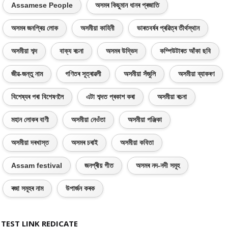
Assamese People
অসমৰ কিছুমান ধানৰ প্ৰজাতি
অসমৰ জনপ্ৰিয় লোক
অসমীয়া কাহিনী
ভাৰতবৰ্ষৰ প্ৰৱিত্ৰ তীৰ্থস্থান
অসমীয়া শব্দ
বাক্য ৰচনা
অসমৰ উদ্ভিদ
কম্পিউটাৰত আঁকা ছবি
জীৱ-জন্তু নাম
গণিতৰ সূত্ৰাৱলী
অসমীয়া সঁজুলি
অসমীয়া ব্যাকৰণ
বিশেষ্যৰ পৰা বিশেষণলৈ
এটা শব্দত প্ৰকাশ কৰা
অসমীয়া ৰচনা
মহান লোকৰ বাণী
অসমীয়া নেওঁতা
অসমীয়া পঞ্জিকা
অসমীয়া দৰখাস্ত
অসমৰ চৰাই
অসমীয়া কবিতা
Assam festival
জনপ্ৰীয় গীত
অসমৰ নদ-নদী সমূহ
ৰজা সমূহৰ নাম
উপাৰ্জন কৰক
TEST LINK REDICATE