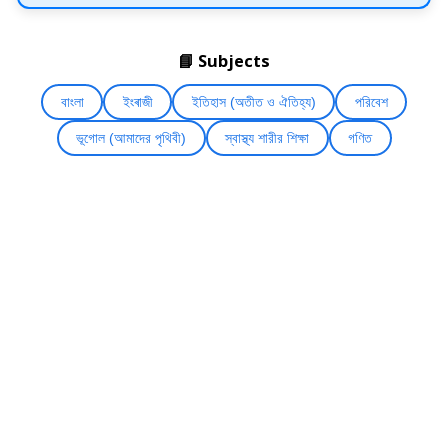
📘 Subjects
বাংলা
ইংৰাজী
ইতিহাস (অতীত ও ঐতিহ্য)
পরিবেশ
ভূগোল (আমাদের পৃথিবী)
স্বাস্থ্য শারীর শিক্ষা
গণিত