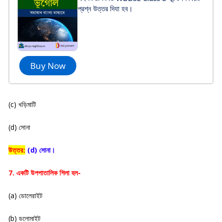
প্রশ্ন উত্তর দিযা হব।
Buy Now
(c) খড়িমাটি
(d) সোনা
উত্তর:
(d) সোনা।
7. একটি উপপাতালিক শিলা হল-
(a) ডোলেরাইট
(b) ডলোমাইট