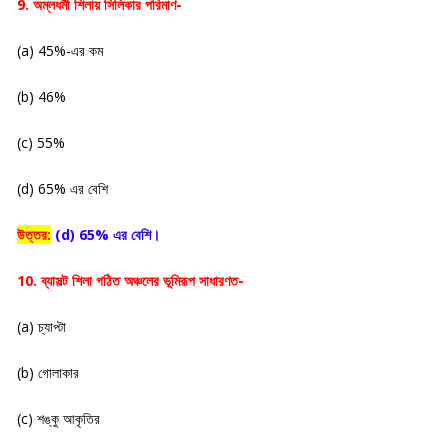
9. অম্লধর্মী শিলায় সিলিকার পরিমাণ-
(a) 45%-এর কম
(b) 46%
(c) 55%
(d) 65% এর বেশি
উত্তর:
(d) 65% এর বেশি।
10. ব্যাসল্ট শিলা গঠিত অঞ্চলের ভূমিরূপ সাধারণত-
(a) চ্যাপ্টা
(b) গোলাকার
(c) শঙ্কু আকৃতির