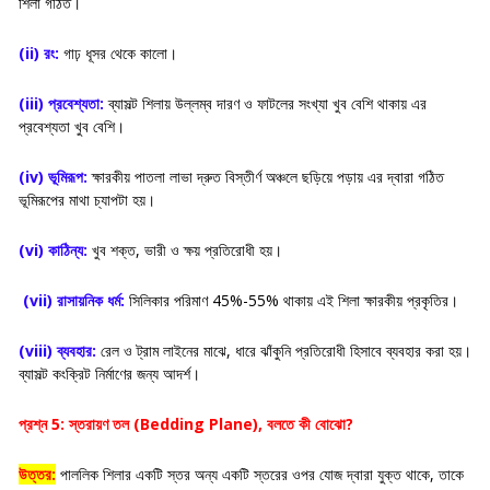
শিলা গঠিত।
(ii) রং:
গাঢ় ধূসর থেকে কালো।
(iii) প্রবেশ্যতা:
ব্যাসল্ট শিলায় উল্লম্ব দারণ ও ফাটলের সংখ্যা খুব বেশি থাকায় এর
প্রবেশ্যতা খুব বেশি।
(iv) ভূমিরূপ:
ক্ষারকীয় পাতলা লাভা দ্রুত বিস্তীর্ণ অঞ্চলে ছড়িয়ে পড়ায় এর দ্বারা গঠিত
ভূমিরূপের মাথা চ্যাপটা হয়।
(vi) কাঠিন্য:
খুব শক্ত, ভারী ও ক্ষয় প্রতিরোধী হয়।
(vii) রাসায়নিক ধর্ম:
সিলিকার পরিমাণ 45%-55% থাকায় এই শিলা ক্ষারকীয় প্রকৃতির।
(viii) ব্যবহার:
রেল ও ট্রাম লাইনের মাঝে, ধারে ঝাঁকুনি প্রতিরোধী হিসাবে ব্যবহার করা হয়।
ব্যাসল্ট কংক্রিট নির্মাণের জন্য আদর্শ।
প্রশ্ন 5: স্তরায়ণ তল (Bedding Plane), বলতে কী বোঝো?
উত্তর:
পাললিক শিলার একটি স্তর অন্য একটি স্তরের ওপর যোজ দ্বারা যুক্ত থাকে, তাকে