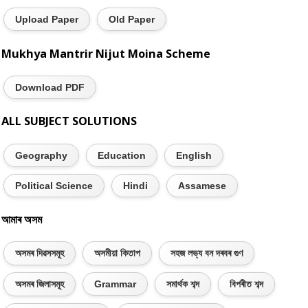
Upload Paper
Old Paper
Mukhya Mantrir Nijut Moina Scheme
Download PDF
ALL SUBJECT SOLUTIONS
Geography
Education
English
Political Science
Hindi
Assamese
আমাৰ অসম
অসমৰ দিৱসসমূহ
অসমীয়া কিতাপ
সহজ লভ্য বন দৰবৰ গুণ
অসমৰ জিলাসমূহ
Grammar
সমাৰ্থক শব্দ
বিপৰীত শব্দ