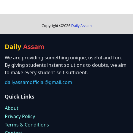
Copyright ©
2026
Daily Assam
Daily
Assam
We are providing something unique, useful and fun.
By giving students instant solutions to doubts, we aim
to make every student self-sufficient.
dailyassamofficial@gmail.com
Quick Links
About
Privacy Policy
Terms & Conditions