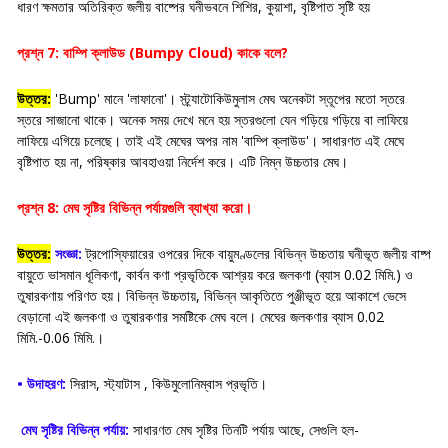
ধারণ ক্ষমতার অতিরিক্ত জলীয় বাষ্পের ঘনীভবনে শিশির, কুয়াশা, বৃষ্টিপাত সৃষ্টি হয়
প্রশ্ন 7: বাম্পি ক্লাউড (Bumpy Cloud) কাকে বলে?
উত্তর:
'Bump' মানে 'লাফানো'। স্ট্র্যাটোকিউমুলাস মেঘ অনেকটা স্তূপের মতো স্তরে
স্তরে সাজানো থাকে। অনেক সময় দেখে মনে হয় স্তরগুলো যেন গড়িয়ে গড়িয়ে বা লাফিয়ে
লাফিয়ে এগিয়ে চলেছে। তাই এই মেঘের অপর নাম 'বাম্পি ক্লাউড'। সাধারণত এই মেঘে
বৃষ্টিপাত হয় না, পরিষ্কার আবহাওয়া নির্দেশ করে। এটি নিম্ন উচ্চতার মেঘ।
প্রশ্ন 8: মেঘ সৃষ্টির বিভিন্ন পর্যায়গুলি ব্যাখ্যা করো।
উত্তর:
সংজ্ঞা:
ট্রপোস্ফিয়ারের ওপরের দিকে বায়ুমণ্ডলের বিভিন্ন উচ্চতায় ঘনীভূত জলীয় বাষ্প
বায়ুতে ভাসমান ধূলিকণা, কার্বন কণা প্রভৃতিকে আশ্রয় করে জলকণা (ব্যাস 0.02 মিমি.) ও
তুষারকণায় পরিণত হয়। বিভিন্ন উচ্চতায়, বিভিন্ন আকৃতিতে পুঞ্জীভূত হয়ে আকাশে ভেসে
বেড়ানো এই জলকণা ও তুষারকণার সমষ্টিকে মেঘ বলে। মেঘের জলকণার ব্যাস 0.02
মিমি.-0.06 মিমি.।
• উদাহরণ:
সিরাস, স্ট্যাটাস , কিউমুলোনিম্বাস প্রভৃতি।
মেঘ সৃষ্টির বিভিন্ন পর্যায়:
সাধারণত মেঘ সৃষ্টির তিনটি পর্যায় আছে, সেগুলি হল-