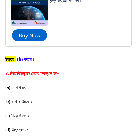
প্রশ্ন উত্তর দিযা হব।
Buy Now
উত্তর:
(b) কালো।
7. সিরোকিউমুলাস মেঘের অবস্থান হল-
(a) বেশি উচ্চতায়
(b) মাঝারি উচ্চতায়
(c) নিম্ন উচ্চতায়
(d) উল্লম্বভাবে