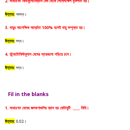
2. সাধারণত কিউমুলোনিম্বাস মেঘ থেকে শৈলোৎক্ষেপ বৃষ্টিপাত হয়।
উত্তর:
অশুদ্ধ।
3. বায়ুর আপেক্ষিক আর্দ্রতা 100% হলেই বায়ু সম্পৃক্ত হয়।
উত্তর:
শুদ্ধ।
4. স্ট্র্যাটোকিউমুলাস মেঘের স্তরগুলো গড়িয়ে চলে।
উত্তর:
শুদ্ধ।
Fil in the blanks
1. সাধারণত মেঘের জলকণাগুলির ব্যাস হয় মোটামুটি
মিমি।
উত্তর:
0.02।