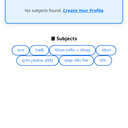
No subjects found.
Create Your Profile
📘 Subjects
বাংলা
ইংৰাজী
ইতিহাস (অতীত ও ঐতিহ্য)
পরিবেশ
ভূগোল (আমাদের পৃথিবী)
স্বাস্থ্য শারীর শিক্ষা
গণিত