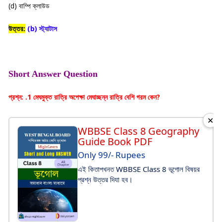
(d) বাম্পি ক্লাউড
উত্তর:
(b) স্ট্যাটাস
Short Answer Question
প্রশ্ন: .1 মেঘমুক্ত রাত্রি অপেক্ষা মেঘাচ্ছন্ন রাত্রি বেশি গরম কেন?
✕
WBBSE Class 8 Geography
Guide Book PDF
Only 99/- Rupees
এই কিতাপখনত WBBSE Class 8 ভূগোল বিষয়র
প্রশ্ন উত্তর দিযা হব।