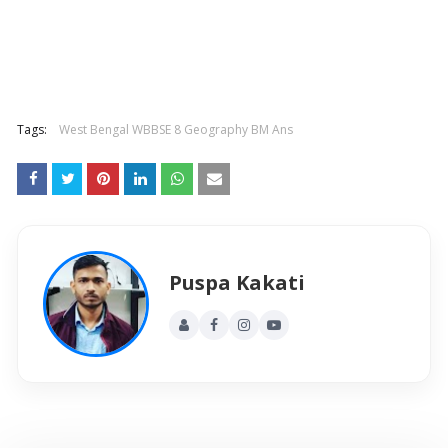
Tags:
West Bengal WBBSE 8 Geography BM Ans
Puspa Kakati