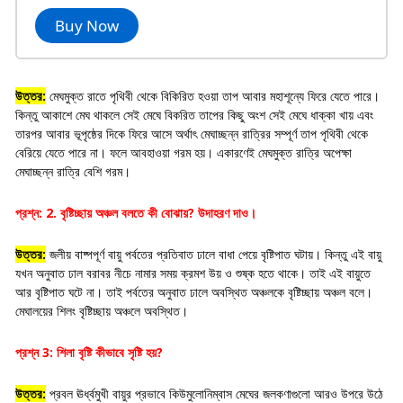
Buy Now
উত্তর:
মেঘমুক্ত রাতে পৃথিবী থেকে বিকিরিত হওয়া তাপ আবার মহাশূন্যে ফিরে যেতে পারে।
কিন্তু আকাশে মেঘ থাকলে সেই মেঘে বিকরিত তাপের কিছু অংশ সেই মেঘে ধাক্কা খায় এবং
তারপর আবার ভূপৃষ্ঠের দিকে ফিরে আসে অর্থাৎ মেঘাচ্ছন্ন রাত্রির সম্পূর্ণ তাপ পৃথিবী থেকে
বেরিয়ে যেতে পারে না। ফলে আবহাওয়া গরম হয়। একারণেই মেঘমুক্ত রাত্রি অপেক্ষা
মেঘাচ্ছন্ন রাত্রি বেশি গরম।
প্রশ্ন: 2. বৃষ্টিচ্ছায় অঞ্চল বলতে কী বোঝায়? উদাহরণ দাও।
উত্তর:
জলীয় বাষ্পপূর্ণ বায়ু পর্বতের প্রতিবাত ঢালে বাধা পেয়ে বৃষ্টিপাত ঘটায়। কিন্তু এই বায়ু
যখন অনুবাত ঢাল বরাবর নীচে নামার সময় ক্রমশ উয় ও শুষ্ক হতে থাকে। তাই এই বায়ুতে
আর বৃষ্টিপাত ঘটে না। তাই পর্বতের অনুবাত ঢালে অবস্থিত অঞ্চলকে বৃষ্টিচ্ছায় অঞ্চল বলে।
মেঘালয়ের শিলং বৃষ্টিচ্ছায় অঞ্চলে অবস্থিত।
প্রশ্ন 3: শিলা বৃষ্টি কীভাবে সৃষ্টি হয়?
উত্তর:
প্রবল ঊর্ধ্বমুখী বায়ুর প্রভাবে কিউমুলোনিম্বাস মেঘের জলকণাগুলো আরও উপরে উঠে