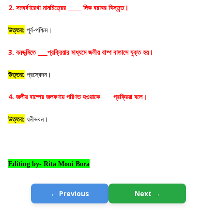
2. সমবর্ষণরেখা মানচিত্রের
দিক বরাবর বিস্তৃত।
উত্তর:
পূর্ব-পশ্চিম।
3. বনভূমিতে
প্রক্রিয়ার মাধ্যমে জলীয় বাষ্প বাতাসে যুক্ত হয়।
উত্তর:
প্রস্বেদন।
4. জলীয় বাষ্পের জলকণায় পরিণত হওয়াকে
প্রক্রিয়া বলে।
উত্তর:
ঘনীভবন।
Editing by- Rita Moni Bora
← Previous
Next →