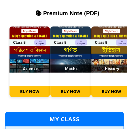
📚 Premium Note (PDF)
Science
Maths
History
BUY NOW
BUY NOW
BUY NOW
MY CLASS