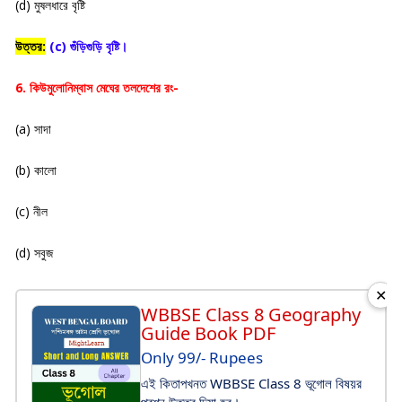
(d) মুষলধারে বৃষ্টি
উত্তর:
(c) গুঁড়িগুড়ি বৃষ্টি।
6. কিউমুলোনিম্বাস মেঘের তলদেশের রং-
(a) সাদা
(b) কালো
(c) নীল
(d) সবুজ
✕
WBBSE Class 8 Geography
Guide Book PDF
Only 99/- Rupees
এই কিতাপখনত WBBSE Class 8 ভূগোল বিষয়র