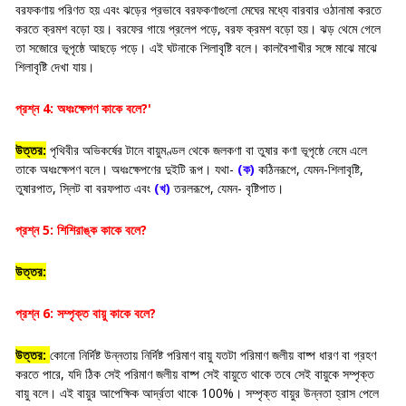
বরফকণায় পরিণত হয় এবং ঝড়ের প্রভাবে বরফকণাগুলো মেঘের মধ্যে বারবার ওঠানামা করতে
করতে ক্রমশ বড়ো হয়। বরফের গায়ে প্রলেপ পড়ে, বরফ ক্রমশ বড়ো হয়। ঝড় থেমে গেলে
তা সজোরে ভূপৃষ্ঠে আছড়ে পড়ে। এই ঘটনাকে শিলাবৃষ্টি বলে। কালবৈশাখীর সঙ্গে মাঝে মাঝে
শিলাবৃষ্টি দেখা যায়।
প্রশ্ন 4: অধঃক্ষেপণ কাকে বলে?'
উত্তর:
পৃথিবীর অভিকর্ষের টানে বায়ুমণ্ডল থেকে জলকণা বা তুষার কণা ভূপৃষ্ঠে নেমে এলে
তাকে অধঃক্ষেপণ বলে। অধঃক্ষেপণের দুইটি রূপ। যথা-
(ক)
কঠিনরূপে, যেমন-শিলাবৃষ্টি,
তুষারপাত, স্লিট বা বরফপাত এবং
(খ)
তরলরূপে, যেমন- বৃষ্টিপাত।
প্রশ্ন 5: শিশিরাঙ্ক কাকে বলে?
উত্তর:
প্রশ্ন 6: সম্পৃক্ত বায়ু কাকে বলে?
উত্তর:
কোনো নির্দিষ্ট উন্নতায় নির্দিষ্ট পরিমাণ বায়ু যতটা পরিমাণ জলীয় বাষ্প ধারণ বা গ্রহণ
করতে পারে, যদি ঠিক সেই পরিমাণ জলীয় বাষ্প সেই বায়ুতে থাকে তবে সেই বায়ুকে সম্পৃক্ত
বায়ু বলে। এই বায়ুর আপেক্ষিক আর্দ্রতা থাকে 100%। সম্পৃক্ত বায়ুর উন্নতা হ্রাস পেলে