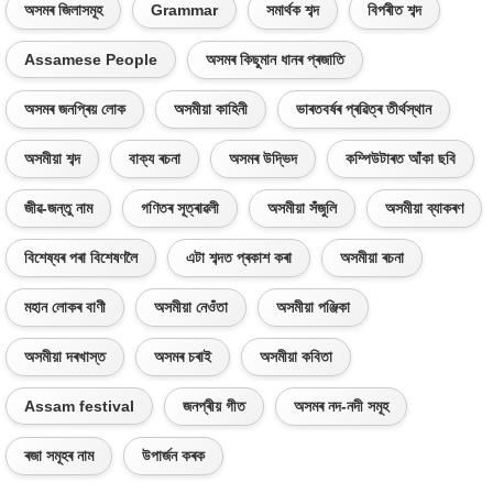
অসমৰ জিলাসমূহ
Grammar
সমাৰ্থক শব্দ
বিপৰীত শব্দ
Assamese People
অসমৰ কিছুমান ধানৰ প্ৰজাতি
অসমৰ জনপ্ৰিয় লোক
অসমীয়া কাহিনী
ভাৰতবৰ্ষৰ প্ৰৱিত্ৰ তীৰ্থস্থান
অসমীয়া শব্দ
বাক্য ৰচনা
অসমৰ উদ্ভিদ
কম্পিউটাৰত আঁকা ছবি
জীৱ-জন্তু নাম
গণিতৰ সূত্ৰাৱলী
অসমীয়া সঁজুলি
অসমীয়া ব্যাকৰণ
বিশেষ্যৰ পৰা বিশেষণলৈ
এটা শব্দত প্ৰকাশ কৰা
অসমীয়া ৰচনা
মহান লোকৰ বাণী
অসমীয়া নেওঁতা
অসমীয়া পঞ্জিকা
অসমীয়া দৰখাস্ত
অসমৰ চৰাই
অসমীয়া কবিতা
Assam festival
জনপ্ৰীয় গীত
অসমৰ নদ-নদী সমূহ
ৰজা সমূহৰ নাম
উপাৰ্জন কৰক