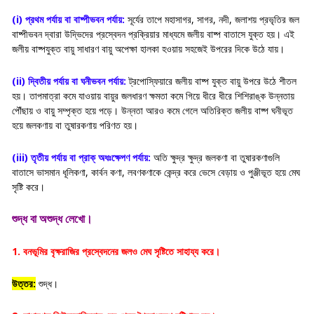
(i) প্রথম পর্যায় বা বাষ্পীভবন পর্যায়:
সূর্যের তাপে মহাসাগর, সাগর, নদী, জলাশয় প্রভৃতির জল
বাষ্পীভবন দ্বারা উদ্ভিদের প্রস্বেদন প্রক্রিয়ার মাধ্যমে জলীয় বাষ্প বাতাসে যুক্ত হয়। এই
জলীয় বাষ্পযুক্ত বায়ু সাধারণ বায়ু অপেক্ষা হালকা হওয়ায় সহজেই উপরের দিকে উঠে যায়।
(ii) দ্বিতীয় পর্যায় বা ঘনীভবন পর্যায়:
ট্রপোস্ফিয়ারে জলীয় বাষ্প যুক্ত বায়ু উপরে উঠে শীতল
হয়। তাপমাত্রা কমে যাওয়ায় বায়ুর জলধারণ ক্ষমতা কমে গিয়ে ধীরে ধীরে শিশিরাঙ্ক উন্নতায়
পৌঁছায় ও বায়ু সম্পৃক্ত হয়ে পড়ে। উন্নতা আরও কমে গেলে অতিরিক্ত জলীয় বাষ্প ঘনীভূত
হয়ে জলকণায় বা তুষারকণায় পরিণত হয়।
(iii) তৃতীয় পর্যায় বা প্রাক্ অধঃক্ষেপণ পর্যায়:
অতি ক্ষুদ্র ক্ষুদ্র জলকণা বা তুষারকণাগুলি
বাতাসে ভাসমান ধূলিকণা, কার্বন কণা, লবণকণাকে কেন্দ্র করে ভেসে বেড়ায় ও পুঞ্জীভূত হয়ে মেঘ
সৃষ্টি করে।
শুদ্ধ বা অশুদ্ধ লেখো।
1. বনভূমির বৃক্ষরাজির প্রস্বেদনের জলও মেঘ সৃষ্টিতে সাহায্য করে।
উত্তর:
শুদ্ধ।