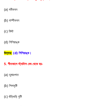
(a) ঘনীভবন
(b) বাষ্পীভবন
(c) মিস্ট
(d) শিশিরাঙ্ক
উত্তর:
(d) শিশিরাঙ্ক।
5. শীতকালে স্ট্যাটাস মেঘ থেকে হয়-
(a) তুষারপাত
(b) শিলাবৃষ্টি
(c) গুঁড়িগুড়ি বৃষ্টি