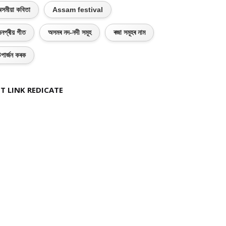
সমীয়া কবিতা
Assam festival
নপ্ৰীয় গীত
অসমৰ নদ-নদী সমূহ
ৰজা সমূহৰ নাম
পাৰ্জন কৰক
T LINK REDICATE