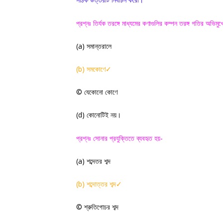
।
প্রশ্নঃ তির্যক তরঙ্গে মাধ্যমের কণাগুলির কম্পন তরঙ্গ গতির অভিমু
(a)
সমান্তরালে
(
b)
সমকোণে✓
©
যেকোনো কোণে
(
d)
কোনোটিই নয়
।
প্রশ্নঃ সোনার প্রযুক্তিতে ব্যবহৃত হয়-
(a)
শব্দেতর শব্দ
(
b)
শব্দোত্তর শব্দ
✓
©
শ্রুতিগোচর শব্দ