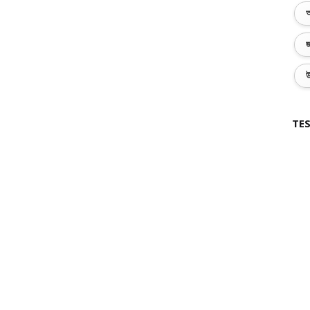
অ
জ
উ
TES