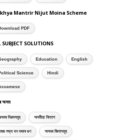
khya Mantrir Nijut Moina Scheme
Download PDF
L SUBJECT SOLUTIONS
Geography
Education
English
Political Science
Hindi
Assamese
ৰ অসম
সমৰ দিৱসসমূহ
অসমীয়া কিতাপ
হজ লভ্য বন দৰবৰ গুণ
অসমৰ জিলাসমূহ