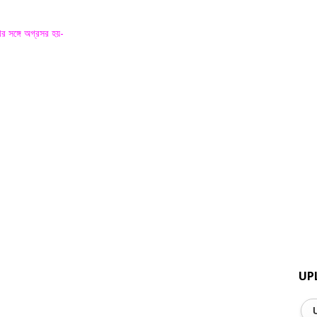
খের সঙ্গে অগ্রসর হয়-
UP