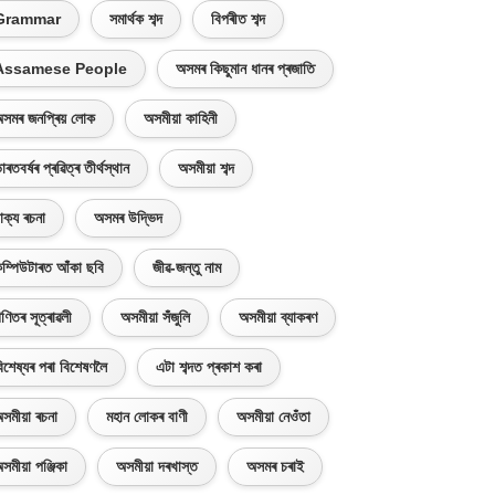
Grammar
সমাৰ্থক শব্দ
বিপৰীত শব্দ
Assamese People
অসমৰ কিছুমান ধানৰ প্ৰজাতি
সমৰ জনপ্ৰিয় লোক
অসমীয়া কাহিনী
াৰতবৰ্ষৰ প্ৰৱিত্ৰ তীৰ্থস্থান
অসমীয়া শব্দ
াক্য ৰচনা
অসমৰ উদ্ভিদ
ম্পিউটাৰত আঁকা ছবি
জীৱ-জন্তু নাম
ণিতৰ সূত্ৰাৱলী
অসমীয়া সঁজুলি
অসমীয়া ব্যাকৰণ
িশেষ্যৰ পৰা বিশেষণলৈ
এটা শব্দত প্ৰকাশ কৰা
সমীয়া ৰচনা
মহান লোকৰ বাণী
অসমীয়া নেওঁতা
সমীয়া পঞ্জিকা
অসমীয়া দৰখাস্ত
অসমৰ চৰাই