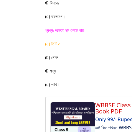
©
বিস্তার
(
d)
তরঙ্গবেগ
।
প্রশ্নঃ শব্দেতর শব্দ শুনতে পায়-
(a)
তিমি
✓
(
b)
গোরু
©
মানুষ
(
d)
পাখি
।
WBBSE Class 
Book PDF
Only 99/- Rupe
এই কিতাপখনত WBBSE C