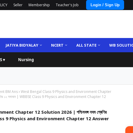
LICY
Seller
Membership
Teacher's Job
Login / Sign Up
JATIYA BIDYALAY
NCERT
ALL STATE
WB SOLUTI
S ▾
Nursing
ent BM Ans
West Bengal Class 9 Physics and Environment Chapter
বেশ চ্যাপ্টার ১২ সমাধান | WBBSE Class 9 Physics and Environment Chapter 12
nt Chapter 12 Solution 2026 | পশ্চিমবঙ্গ নবম শ্ৰেণির
 WBBSE Class 9 Physics and Environment Chapter 12 Answer