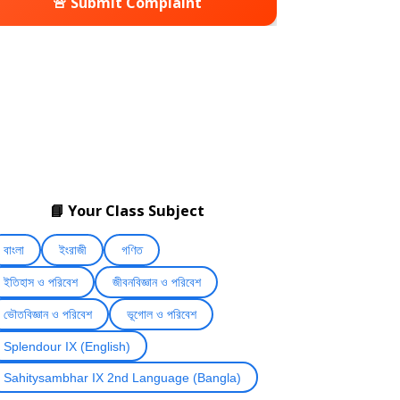
🚨 Submit Complaint
📘 Your Class Subject
বাংলা
ইংরাজী
গণিত
ইতিহাস ও পরিবেশ
জীবনবিজ্ঞান ও পরিবেশ
ভৌতবিজ্ঞান ও পরিবেশ
ভূগোল ও পরিবেশ
Splendour IX (English)
Sahitysambhar IX 2nd Language (Bangla)