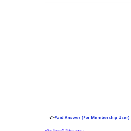
👉
Paid Answer (For Membership User)
সঠিক উত্তরটি নির্বাচন করো