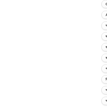
অ
ভ
ব
ক
গ
ব
অ
অ