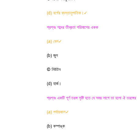
(
d)
বর্গের ব্যস্তানুপাতিক
✓
।
প্রশ্নঃ শব্দের তীব্রতা পরিমাপের একক
(a)
বেল
✓
(
b)
জুল
©
নিউটন
(
d)
হার্জ
।
প্রশ্নঃ একটি পূর্ণ তরঙ্গ সৃষ্টি হতে যে সময় লাগে তা হলো ঐ তরঙ্গের
(a)
পর্যায়কাল
✓
(
b)
কম্পাঙ্ক