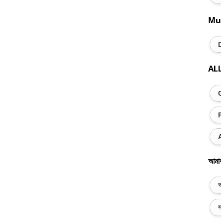
Mu
AL
আমা
অ
স