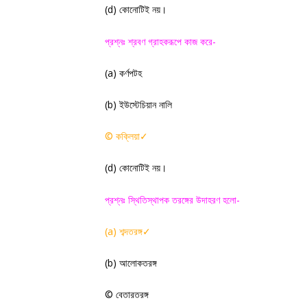
(
d)
কোনোটিই নয়
।
প্রশ্নঃ শ্রবণ গ্রাহকরূপে কাজ করে-
(a)
কর্ণপটহ
(
b)
ইউস্টেচিয়ান নালি
©
কক্লিয়া
✓
(
d)
কোনোটিই নয়
।
প্রশ্নঃ স্থিতিস্থাপক তরঙ্গের উদাহরণ হলো-
(a)
শব্দতরঙ্গ
✓
(
b)
আলোকতরঙ্গ
©
বেতারতরঙ্গ