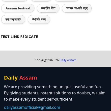
Assam festival
জনপ্ৰীয় গীত
অসমৰ নদ-নদী সমূহ
ৰজা সমূহৰ নাম
উপাৰ্জন কৰক
TEST LINK REDICATE
Copyright ©
2026
Daily Assam
Daily
Assam
We are providing something unique, useful and fun.
By giving students instant solutions to doubts, we aim
to make every student self-sufficient.
dailyassamofficial@gmail.com