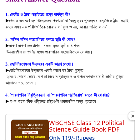
1. দেতাঁত ও ঠান্ডা লড়াইয়ের মধ্যে পার্থক্য কী? 
▶দেঁতাত এর অর্থ হল 'উত্তেজনা প্রশমন' বা 'বন্ধুত্বের
পুনরুদ্ধার
অন্যদিকে ঠান্ডা লড়াই
বলতে
এমন এক পরিস্থিতিকে বোঝায় যা 'যুদ্ধ
ও নয়, আবার শান্তি ও নয়'।
2. 'দক্ষিণ-দক্ষিণ সহযোগিতা' বলতে তুমি কী বোঝ?
▶দক্ষিণ-দক্ষিণ সহযোগিতা' বলতে মূলত তৃতীয় বিশ্বের
 উন্নয়নশীল দেশগুলির মধ্যে পারস্পরিক সহযোগিতাকে বোঝায়।
3. জোটনিরপেক্ষতা উদ্ভবের একটি কারণ লেখো।
▶জোটনিরপেক্ষতা উদ্ভবের একটি কারণ হল ঠান্ডা যুদ্ধের
 দুনিয়ায় কোনো জোটে যোগ না দিয়ে সাম্রাজ্যবাদ ও উপনিবেশবাদবিরোধী 
জাতীয় চুক্তি
আন্দোলন গড়ে তোলা।
4. 'পারমাণবিক নিবৃত্তিকরণ' বা 'পারমাণবিক প্রতিরোধ' বলতে কী বোঝায়? 
▶ যখন পারমাণবিক শক্তিধর রাষ্ট্রগুলি পারমাণবিক অস্ত্র প্রয়োগে 
✕
WBCHSE Class 12 Political
Science Guide Book PDF
Only 119/- Rupees