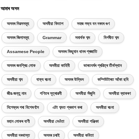
আমাৰ অসম
অসমৰ দিৱসসমূহ
অসমীয়া কিতাপ
সহজ লভ্য বন দৰবৰ গুণ
অসমৰ জিলাসমূহ
Grammar
সমাৰ্থক শব্দ
বিপৰীত শব্দ
Assamese People
অসমৰ কিছুমান ধানৰ প্ৰজাতি
অসমৰ জনপ্ৰিয় লোক
অসমীয়া কাহিনী
ভাৰতবৰ্ষৰ প্ৰৱিত্ৰ তীৰ্থস্থান
অসমীয়া শব্দ
বাক্য ৰচনা
অসমৰ উদ্ভিদ
কম্পিউটাৰত আঁকা ছবি
জীৱ-জন্তু নাম
গণিতৰ সূত্ৰাৱলী
অসমীয়া সঁজুলি
অসমীয়া ব্যাকৰণ
বিশেষ্যৰ পৰা বিশেষণলৈ
এটা শব্দত প্ৰকাশ কৰা
অসমীয়া ৰচনা
মহান লোকৰ বাণী
অসমীয়া নেওঁতা
অসমীয়া পঞ্জিকা
অসমীয়া দৰখাস্ত
অসমৰ চৰাই
অসমীয়া কবিতা