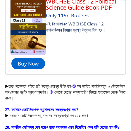
WBCHSE Class 12 Political
Science Guide Book PDF
Only 119/- Rupees
এই কিতাপখনত WBCHSE Class 12
রাস্ট্রবিজ্ঞান বিষয়র প্রশ্ন উত্তর দিযা হব।
Buy Now
▶বান্দুং সম্মেলনে গৃহীত দুটি উল্লেখযোগ্য নীতি হল-
①
সব জাতির সার্বভৌমত্ব ও ভৌগোলিক
অখণ্ডতার প্রতি শ্রদ্ধাপ্রদর্শন।
②
কোনো দেশের অভ্যন্তরীণ বিষয়ে হস্তক্ষেপ থেকে বিরত
থাকা।
27. বর্তমানে জোটনিরপেক্ষ আন্দোলনের সদস্যসংখ্যা কত?
▶ বর্তমানে জোটনিরপেক্ষ আন্দোলনের সদস্যসংখ্যা হল ১২০ জন।
28. সামরিক জোটবদ্ধ দেশ হয়েও বান্দুং সম্মেলনে যোগ দিয়েছিল এমন দুটি দেশের নাম কী?