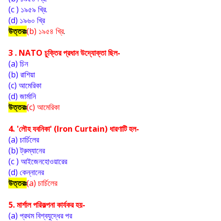
(c ) ১৯৫৯ খ্রি. 
(d) ১৯৬০ খ্রি
উত্তরঃ
(b) ১৯৫৪ খ্রি
. 
3 . NATO চুক্তির প্রধান উদ্যোক্তা ছিল-
(a) চিন
(b) রাশিয়া
(c) আমেরিকা
(d) জার্মানি  
উত্তরঃ
(c) আমেরিকা
4. 'লৌহ যবনিকা' (Iron Curtain) ধারণাটি হল-
(a) চার্চিলের
(b) ট্রুম্যানের
(c ) আইজেনহোওয়ারের
(d) কেন্নানের
উত্তরঃ
(a) চার্চিলের
5. মার্শাল পরিকল্পনা কার্যকর হয়-
(a) প্রথম বিশ্বযুদ্ধের পর