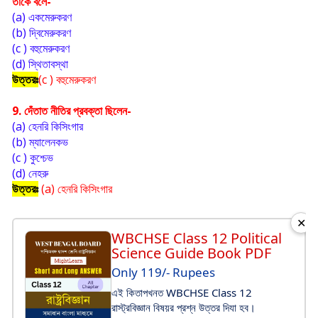
তাকে বলে-
(a) একমেরুকরণ 
(b) দ্বিমেরুকরণ 
(c ) বহুমেরুকরণ 
(d) স্থিতাবস্থা
উত্তরঃ
(c ) বহুমেরুকরণ 
9. দেঁতাত নীতির প্রবক্তা ছিলেন-
(a) হেনরি কিসিংগার
(b) ম্যালেনকভ
(c ) কুশ্চেভ
(d) নেহরু
উত্তরঃ
(a) হেনরি কিসিংগার
✕
WBCHSE Class 12 Political
Science Guide Book PDF
Only 119/- Rupees
এই কিতাপখনত WBCHSE Class 12
রাস্ট্রবিজ্ঞান বিষয়র প্রশ্ন উত্তর দিযা হব।