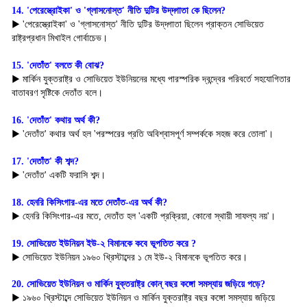
14. 'পেরেস্ত্রোইকা' ও 'গ্লাসনোস্ত' নীতি দুটির উদ্‌দ্গাতা কে ছিলেন?
▶ 'পেরেস্ত্রোইকা' ও 'গ্লাসনোস্ত' নীতি দুটির উদ্‌দ্গাতা ছিলেন প্রাক্তন সোভিয়েত 
রাষ্ট্রপ্রধান মিখাইল গোর্বাচেভ।
15. 'দেতাঁত' বলতে কী বোঝ?
▶ মার্কিন যুক্তরাষ্ট্র ও সোভিয়েত ইউনিয়নের মধ্যে পারস্পরিক দ্বন্দ্বের পরিবর্তে সহযোগিতার 
বাতাবরণ সৃষ্টিকে দেতাঁত বলে।
16. 'দেতাঁত' কথার অর্থ কী? 
▶ 'দেতাঁত' কথার অর্থ হল 'পরস্পরের প্রতি অবিশ্বাসপূর্ণ সম্পর্ককে সহজ করে তোলা'।
17. 'দেতাঁত' কী শব্দ?
▶ 'দেতাঁত' একটি ফরাসি শব্দ।
18. হেনরি কিসিংগার-এর মতে দেতাঁত-এর অর্থ কী?
▶ হেনরি কিসিংগার-এর মতে, দেতাঁত হল 'একটি প্রক্রিয়া, কোনো স্থায়ী সাফল্য নয়'।
19. সোভিয়েত ইউনিয়ন ইউ-২ বিমানকে কবে ভূপতিত করে ?
▶ সোভিয়েত ইউনিয়ন ১৯৬০ খ্রিস্টাব্দের ১ মে ইউ-২ বিমানকে ভূপতিত করে।
20. সোভিয়েত ইউনিয়ন ও মার্কিন যুক্তরাষ্ট্র কোন্ বছর কঙ্গো সমস্যায় জড়িয়ে পড়ে?
▶ ১৯৬০ খ্রিস্টাব্দে সোভিয়েত ইউনিয়ন ও মার্কিন যুক্তরাষ্ট্র বছর কঙ্গো সমস্যায় জড়িয়ে