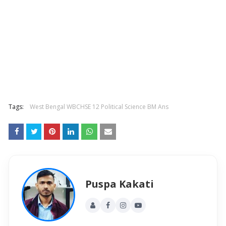
Tags:
West Bengal WBCHSE 12 Political Science BM Ans
Puspa Kakati