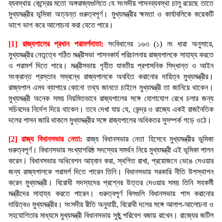
ব্যবস্থায় কেন্দ্রের মতো অঙ্গরাজ্যগুলিতে যে সংসদীয় শাসনব্যবস্থা চালু রয়েছে তাতে
মুখ্যমন্ত্রীর ভূমিকা অত্যন্ত গুরুত্বপূর্ণ। মুখ্যমন্ত্রীর ক্ষমতা ও কার্যাবলিকে কয়েকটি
ভাগে ভাগ করে আলোচনা করা যেতে পারে।
[1] রাজ্যপালের প্রধান পরামর্শদাতা:
সংবিধানের ১৬৩ (১) নং ধারা অনুসারে,
মুখ্যমন্ত্রীর নেতৃত্বে গঠিত মন্ত্রীসভা শাসনকার্য পরিচালনায় রাজ্যপালকে সাহায্য করতে
ও পরামর্শ দিতে পারে। মন্ত্রীসভায় গৃহীত যাবতীয় প্রশাসনিক সিদ্ধান্ত ও আইন
সংক্রান্ত প্রস্তাব সম্বন্ধে রাজ্যপালকে অবহিত করানোর দায়িত্ব মুখ্যমন্ত্রীর।
রাজ্যপাল এসব ব্যাপারে কোনো তথ্য জানতে চাইলে মুখ্যমন্ত্রী তা জানিয়ে থাকেন।
মুখ্যমন্ত্রী অনেক সময় নিয়মিতভাবে রাজ্যপালের সঙ্গে যোগাযোগ রেখে চলার জন্য
সচিবদের নির্দেশ দিয়ে থাকেন। তবে দেখা যায় যে, কেন্দ্র ও রাজ্যে একই রাজনৈতিক
দলের শাসন জারি থাকলে মুখ্যমন্ত্রীর সঙ্গে রাজ্যপালের অধিকতর সুসম্পর্ক গড়ে ওঠে।
[2] রাজ্য বিধানসভার নেতা:
রাজ্য বিধানসভার নেতা হিসেবে মুখ্যমন্ত্রীর ভূমিকা
গুরুত্বপূর্ণ। বিধানসভায় সংখ্যাগরিষ্ঠ সদস্যের সমর্থন নিয়ে মুখ্যমন্ত্রী এই ভূমিকা পালন
করেন। বিধানসভার অধিবেশন আহ্বান করা, স্থগিত রাখা, প্রয়োজনে ভেঙে দেওয়ার
জন্য রাজ্যপালকে পরামর্শ দিতে পারেন তিনি। বিধানসভায় সরকারি নীতি উপস্থাপন
করেন মুখ্যমন্ত্রী। বিরোধী সদস্যদের প্রশ্নের উত্তর দেওয়ার সময় তিনি সহকর্মী
মন্ত্রীদের সাহায্য করতে পারেন। গুরুত্বপূর্ণ বিলগুলি বিধানসভায় পাস করানোর
দায়িত্বও মুখ্যমন্ত্রীর। সংসদীয় রীতি অনুযায়ী, বিরোধী দলের সঙ্গে আলাপ-আলোচনা ও
সহযোগিতার মাধ্যমে মুখ্যমন্ত্রী বিধানসভায় সুষ্ঠু পরিবেশ বজায় রাখেন। রাজ্যের জটিল