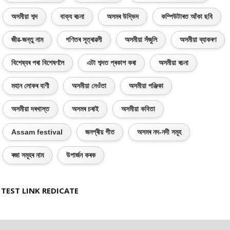
অসমীয়া শব্দ
বাক্য ৰচনা
অসমৰ উদ্ভিদ
কম্পিউটাৰত আঁকা ছবি
জীৱ-জন্তু নাম
গণিতৰ সূত্ৰাৱলী
অসমীয়া সঁজুলি
অসমীয়া ব্যাকৰণ
বিশেষ্যৰ পৰা বিশেষণলৈ
এটা শব্দত প্ৰকাশ কৰা
অসমীয়া ৰচনা
মহান লোকৰ বাণী
অসমীয়া নেওঁতা
অসমীয়া পঞ্জিকা
অসমীয়া দৰখাস্ত
অসমৰ চৰাই
অসমীয়া কবিতা
Assam festival
জনপ্ৰীয় গীত
অসমৰ নদ-নদী সমূহ
ৰজা সমূহৰ নাম
উপাৰ্জন কৰক
TEST LINK REDICATE