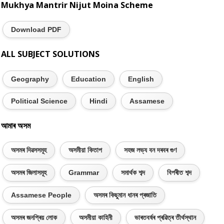
Mukhya Mantrir Nijut Moina Scheme
Download PDF
ALL SUBJECT SOLUTIONS
Geography
Education
English
Political Science
Hindi
Assamese
আমাৰ অসম
অসমৰ দিৱসসমূহ
অসমীয়া কিতাপ
সহজ লভ্য বন দৰবৰ গুণ
অসমৰ জিলাসমূহ
Grammar
সমাৰ্থক শব্দ
বিপৰীত শব্দ
Assamese People
অসমৰ কিছুমান ধানৰ প্ৰজাতি
অসমৰ জনপ্ৰিয় লোক
অসমীয়া কাহিনী
ভাৰতবৰ্ষৰ প্ৰৱিত্ৰ তীৰ্থস্থান