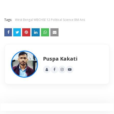
Tags:
West Bengal WBCHSE 12 Political Science BM Ans
Puspa Kakati