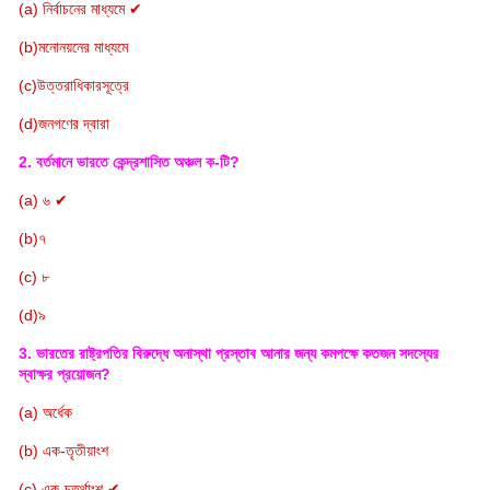
(a)
নির্বাচনের মাধ্যমে ✔
(b)মনোনয়নের মাধ্যমে
(c)উত্তরাধিকারসূত্রে
(d)জনগণের দ্বারা
2. বর্তমানে ভারতে কেন্দ্রশাসিত অঞ্চল ক-টি?
(a) ৬ ✔
(b)৭
(c) ৮
(d)৯
3. ভারতের রাষ্ট্রপতির বিরুদ্ধে অনাস্থা প্রস্তাব আনার জন্য কমপক্ষে কতজন সদস্যের
স্বাক্ষর প্রয়োজন?
(a) অর্ধেক
(b) এক-তৃতীয়াংশ
(c) এক-চতুর্থাংশ ✔