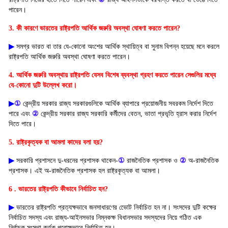
পারেন।
3. কী কারণে ভারতের রাষ্ট্রপতি আর্থিক জরুরি অবস্থা ঘোষণা করতে পারেন?
▶
সমগ্র ভারত বা তার যে-কোনো অংশের আর্থিক স্থায়িত্ব বা সুনাম বিপন্ন হয়েছে মনে করলে
রাষ্ট্রপতি আর্থিক জরুরি অবস্থা ঘোষণা করতে পারেন।
4. আর্থিক জরুরি অবস্থায় রাষ্ট্রপতি যেসব বিশেষ ব্যবস্থা গ্রহণ করতে পারেন সেগুলির মধ্যে
যে-কোনো দুটি উল্লেখ করো।
▶
①
কেন্দ্রীয় সরকার রাজ্য সরকারগুলিকে আর্থিক ব্যাপারে প্রয়োজনীয় সবরকম নির্দেশ দিতে
পারে এবং
②
কেন্দ্রীয় সরকার রাজ্য সরকারি কর্মীদের বেতন, ভাতা প্রভৃতি হ্রাস করার নির্দেশ
দিতে পারে।
5. রাষ্ট্রকৃত্যক বা আমলা কাদের বলা হয়?
▶
সরকারি প্রশাসনে দু-ধরনের প্রশাসক থাকেন-
①
রাজনৈতিক প্রশাসক ও
②
অ-রাজনৈতিক
প্রশাসক। এই অ-রাজনৈতিক প্রশাসক হল রাষ্ট্রকৃত্যক বা আমলা।
6 . ভারতের রাষ্ট্রপতি কীভাবে নির্বাচিত হন?
▶
ভারতের রাষ্ট্রপতি প্রত্যক্ষভাবে জনসাধারণের ভোেট নির্বাচিত হন না। সংসদের দুটি কক্ষের
নির্বাচিত সদস্য এবং রাজ্য-আইনসভার নিম্নকক্ষ বিধানসভার সদস্যদের নিয়ে গঠিত এক
নির্বাচক সংস্থা কর্তৃক পরোক্ষভাবে নির্বাচিত হন।