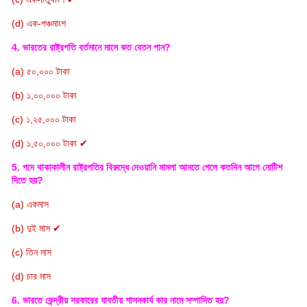
(d) এক-পঞ্চমাংশ
4. ভারতের রাষ্ট্রপতি বর্তমানে মাসে কত বেতন পান?
(a) ৫০,০০০ টাকা
(b) ১,০০,০০০ টাকা
(c) ১,২৫,০০০ টাকা
(d) ১,৫০,০০০ টাকা ✔
5. পদে থাকাকালীন রাষ্ট্রপতির বিরুদ্ধে দেওয়ানি মামলা আনতে গেলে কতদিন
আগে নোটিশ
দিতে হয়?
(a) একমাস
(b) দুই মাস ✔
(c) তিন মাস
(d) চার মাস
6. ভারতে কেন্দ্রীয় সরকারের যাবতীয় শাসনকার্য কার নামে সম্পাদিত হয়?