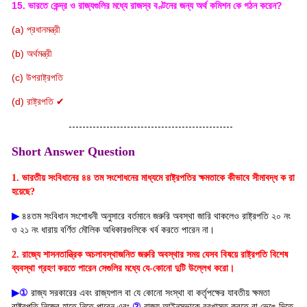
15. ভারতে কেন্দ্র ও রাজ্যগুলির মধ্যে রাজস্ব বণ্টনের জন্য অর্থ কমিশন কে গঠন করেন?
(a) প্রধানমন্ত্রী
(b) অর্থমন্ত্রী
(c) উপরাষ্ট্রপতি
(d) রাষ্ট্রপতি ✔
------------------------------------------------
Short Answer Question
1. ভারতীয় সংবিধানের ৪৪ তম সংশোধনের মাধ্যমে রাষ্ট্রপতির ক্ষমতাকে কীভাবে সীমাবদ্ধ ক রা
হয়েছে?
▶
৪৪তম সংবিধান সংশোধনী অনুসারে বর্তমানে জরুরি অবস্থা জারি থাকলেও রাষ্ট্রপতি ২০ নং
ও ২১ নং ধারায় বর্ণিত মৌলিক অধিকারগুলিকে খর্ব করতে পারেন না।
2. রাজ্যে শাসনতান্ত্রিক অচলাবস্থাজনিত জরুরি অবস্থার সময় যেসব বিষয়ে রাষ্ট্রপতি বিশেষ
ব্যবস্থা গ্রহণ করতে পারেন সেগুলির মধ্যে যে-কোনো দুটি উল্লেখ করো।
▶
①
রাজ্য সরকারের এবং রাজ্যপাল বা যে কোনো সংস্থা বা কর্তৃপক্ষের যাবতীয় ক্ষমতা
রাষ্ট্রপতি নিজের হাতে নিতে পারেন এবং
②
রাজ্য আইনসভাকে বরখাস্ত করতে বা ভেঙে দিতে