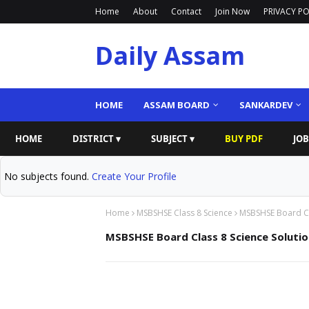
Home
About
Contact
Join Now
PRIVACY PO
Daily Assam
HOME
ASSAM BOARD
SANKARDEV
HOME
DISTRICT ▾
SUBJECT ▾
BUY PDF
JOB
No subjects found.
Create Your Profile
Home
MSBSHSE Class 8 Science
MSBSHSE Board Cla
MSBSHSE Board Class 8 Science Solutio