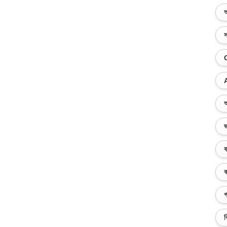
অ
স
অ
ভ
ব
ক
গ
ব