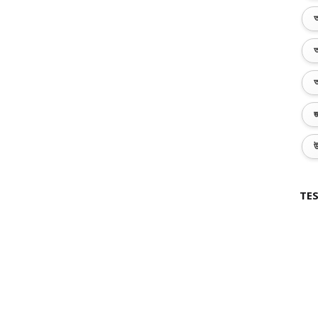
অ
অ
অ
জ
উ
TES