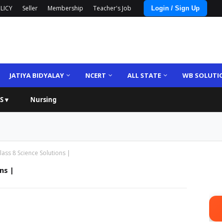
LICY
Seller
Membership
Teacher's Job
Login / Sign Up
JATIYA BIDYALAY
NCERT
ALL STATE
WB SOLUTI
S ▾
Nursing
ss 8 Science Solutions |
ns |