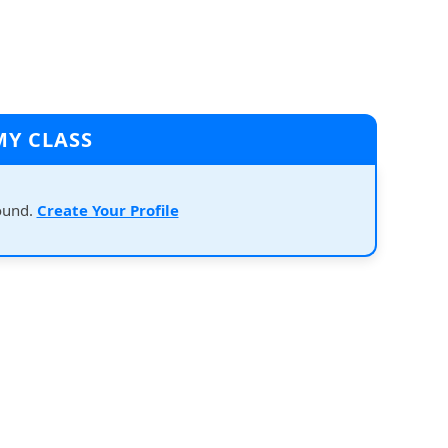
MY CLASS
ound.
Create Your Profile