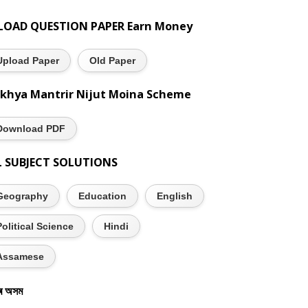
LOAD QUESTION PAPER Earn Money
Upload Paper
Old Paper
khya Mantrir Nijut Moina Scheme
Download PDF
L SUBJECT SOLUTIONS
Geography
Education
English
Political Science
Hindi
Assamese
ৰ অসম