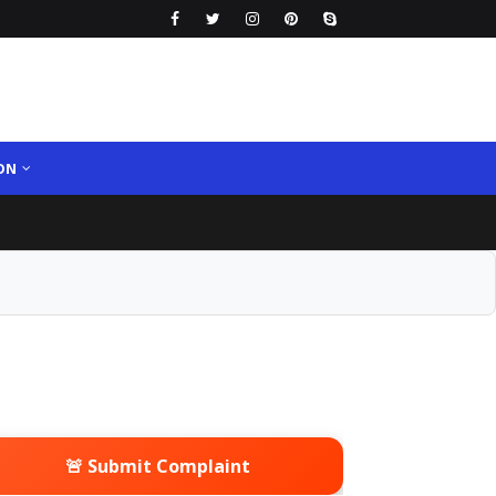
ON
🚨 Submit Complaint