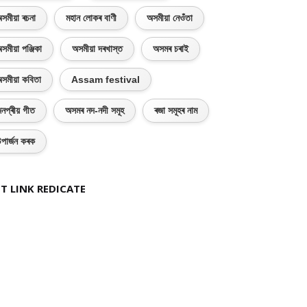
সমীয়া ৰচনা
মহান লোকৰ বাণী
অসমীয়া নেওঁতা
সমীয়া পঞ্জিকা
অসমীয়া দৰখাস্ত
অসমৰ চৰাই
সমীয়া কবিতা
Assam festival
নপ্ৰীয় গীত
অসমৰ নদ-নদী সমূহ
ৰজা সমূহৰ নাম
পাৰ্জন কৰক
T LINK REDICATE