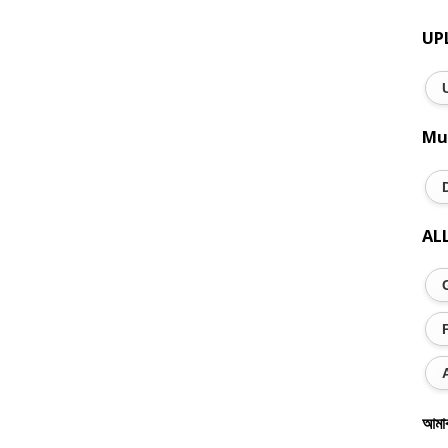
UP
Mu
AL
আমা