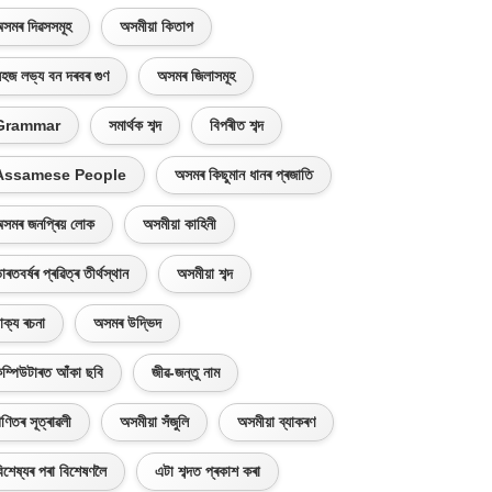
সমৰ দিৱসসমূহ
অসমীয়া কিতাপ
হজ লভ্য বন দৰবৰ গুণ
অসমৰ জিলাসমূহ
Grammar
সমাৰ্থক শব্দ
বিপৰীত শব্দ
Assamese People
অসমৰ কিছুমান ধানৰ প্ৰজাতি
সমৰ জনপ্ৰিয় লোক
অসমীয়া কাহিনী
াৰতবৰ্ষৰ প্ৰৱিত্ৰ তীৰ্থস্থান
অসমীয়া শব্দ
াক্য ৰচনা
অসমৰ উদ্ভিদ
ম্পিউটাৰত আঁকা ছবি
জীৱ-জন্তু নাম
ণিতৰ সূত্ৰাৱলী
অসমীয়া সঁজুলি
অসমীয়া ব্যাকৰণ
িশেষ্যৰ পৰা বিশেষণলৈ
এটা শব্দত প্ৰকাশ কৰা