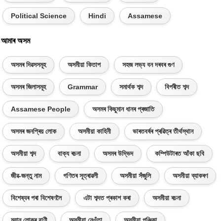
Political Science
Hindi
Assamese
আমাৰ অসম
অসমৰ দিৱসসমূহ
অসমীয়া কিতাপ
সহজ লভ্য বন দৰবৰ গুণ
অসমৰ জিলাসমূহ
Grammar
সমাৰ্থক শব্দ
বিপৰীত শব্দ
Assamese People
অসমৰ কিছুমান ধানৰ প্ৰজাতি
অসমৰ জনপ্ৰিয় লোক
অসমীয়া কাহিনী
ভাৰতবৰ্ষৰ প্ৰৱিত্ৰ তীৰ্থস্থান
অসমীয়া শব্দ
বাক্য ৰচনা
অসমৰ উদ্ভিদ
কম্পিউটাৰত আঁকা ছবি
জীৱ-জন্তু নাম
গণিতৰ সূত্ৰাৱলী
অসমীয়া সঁজুলি
অসমীয়া ব্যাকৰণ
বিশেষ্যৰ পৰা বিশেষণলৈ
এটা শব্দত প্ৰকাশ কৰা
অসমীয়া ৰচনা
মহান লোকৰ বাণী
অসমীয়া নেওঁতা
অসমীয়া পঞ্জিকা