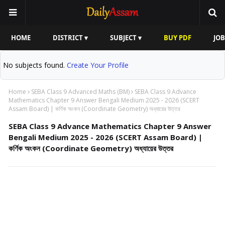
HOME
DISTRICT ▾
SUBJECT ▾
BUY PDF
JOB
No subjects found.
Create Your Profile
Home
SEBA Class 9 Advanced Maths (BM)
SEBA Class 9 Advance
Mathematics Chapter 9 Answer Bengali Medium 2025 - 2026 (SCERT
Assam Board) | কৰ্ণিক অংকন (Coordinate Geometry) অধ্যায়ের উত্তর
SEBA Class 9 Advance Mathematics Chapter 9 Answer
Bengali Medium 2025 - 2026 (SCERT Assam Board) |
কৰ্ণিক অংকন (Coordinate Geometry) অধ্যায়ের উত্তর