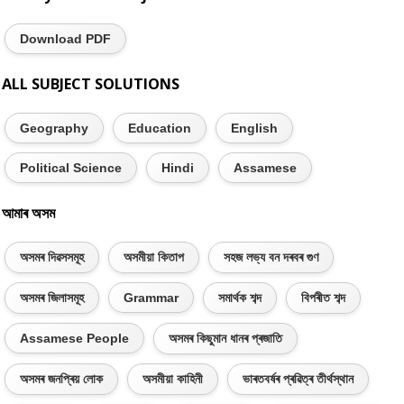
Download PDF
ALL SUBJECT SOLUTIONS
Geography
Education
English
Political Science
Hindi
Assamese
আমাৰ অসম
অসমৰ দিৱসসমূহ
অসমীয়া কিতাপ
সহজ লভ্য বন দৰবৰ গুণ
অসমৰ জিলাসমূহ
Grammar
সমাৰ্থক শব্দ
বিপৰীত শব্দ
Assamese People
অসমৰ কিছুমান ধানৰ প্ৰজাতি
অসমৰ জনপ্ৰিয় লোক
অসমীয়া কাহিনী
ভাৰতবৰ্ষৰ প্ৰৱিত্ৰ তীৰ্থস্থান