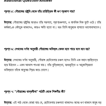
Additional Question-Answer
প্রশ্ন ৫: গৌরাঙ্গের দুষ্টুমি থেকে তাঁর চারিত্রিক কী গুণ প্রকাশ পায়?
উত্তর:
গৌরাঙ্গের দুষ্টুমির মধ্যেও তাঁর সরলতা, প্রাণচঞ্চলতা, ও মানবিক দিক ফুটে ওঠে। তাঁর
কর্মকাণ্ডে কৌতুক থাকলেও, কারও ক্ষতি হতো না। বরং তিনি মানুষকে হাসাতে ভালোবাসতেন।
প্রশ্ন ৬: লেখকের বর্ণনা অনুযায়ী গৌরাঙ্গের ভবিষ্যৎ কেমন হতে পারে বলে মনে হয়?
উত্তর:
লেখকের বর্ণনা অনুযায়ী, গৌরাঙ্গ ছোটবেলায় চঞ্চল হলেও তিনি এক মহান ব্যক্তিত্ব
হয়ে উঠবেন – এমন আভাস পাওয়া যায়। তাঁর বুদ্ধিমত্তা, হৃদয়বৃত্তি ও আনন্দপ্রিয়তা
ভবিষ্যতে তাঁকে মানুষের প্রিয় করে তোলে।
প্রশ্ন ৭: “গৌরাঙ্গের বাল্যলীলা” পাঠটি থেকে শিক্ষণীয় কী?
উত্তর:
এই পাঠ থেকে বোঝা যায় যে, ছোটবেলায় চঞ্চলতা থাকলেও মনের গুণ থাকলে মানুষ বড়