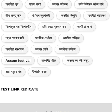
অসমীয়া শব্দ
বাক্য ৰচনা
অসমৰ উদ্ভিদ
কম্পিউটাৰত আঁকা ছবি
জীৱ-জন্তু নাম
গণিতৰ সূত্ৰাৱলী
অসমীয়া সঁজুলি
অসমীয়া ব্যাকৰণ
বিশেষ্যৰ পৰা বিশেষণলৈ
এটা শব্দত প্ৰকাশ কৰা
অসমীয়া ৰচনা
মহান লোকৰ বাণী
অসমীয়া নেওঁতা
অসমীয়া পঞ্জিকা
অসমীয়া দৰখাস্ত
অসমৰ চৰাই
অসমীয়া কবিতা
Assam festival
জনপ্ৰীয় গীত
অসমৰ নদ-নদী সমূহ
ৰজা সমূহৰ নাম
উপাৰ্জন কৰক
TEST LINK REDICATE